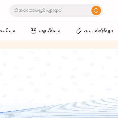
အသစ်များ
စျေးဆိုင်များ
အရောင်းပို့စ်များ