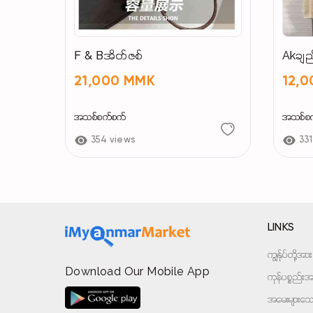
F & Bအိတ်ဇစ်
Akချည
21,000 MMK
12,
အသစ်စက်စက်
အသစ်စ
354 views
331
LINKS
ကျွန်ုပ်တို့
Download Our Mobile App
ကုန်ပစ္စည်းအမ
အမေးများသောမ