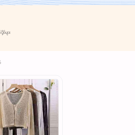
ု့စ်များ
်