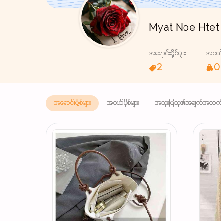
Myat Noe Htet
အရောင်းပို့စ်များ
အဝယ်ပိ
2
0
အရောင်းပို့စ်များ
အဝယ်ပို့စ်များ
အသုံးပြုသူ၏အချက်အလက