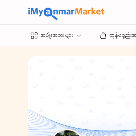
အမျိုးအစားများ
ကုန်ပစ္စည်း