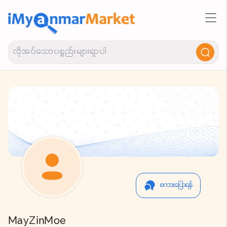
စကားပြောရန်
MayZinMoe