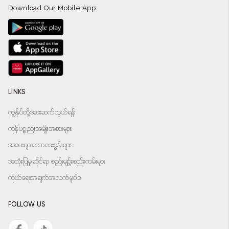
Download Our Mobile App
LINKS
ကျွန်ုပ်တို့အားဆက်သွယ်ရန်
ကုန်ပစ္စည်းအမျိုးအစားများ
အမေးများသောမေးခွန်းများ
အသုံးပြုမှုဆိုင်ရာ စည်းမျဉ်းစည်းကမ်းများ
ကိုယ်ရေးအချက်အလက်မူဝါဒ
FOLLOW US