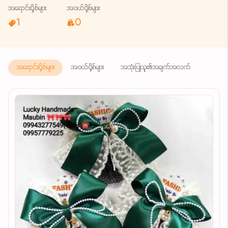
အရောင်းပို့စ်များ
အဝယ်ပို့စ်များ
1
0
အရောင်းပို့စ်များ
အဝယ်ပို့စ်များ
အသုံးပြုသူ၏အချက်အလက်