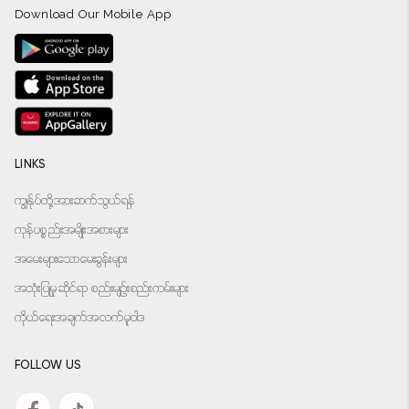
Download Our Mobile App
LINKS
ကျွန်ုပ်တို့အားဆက်သွယ်ရန်
ကုန်ပစ္စည်းအမျိုးအစားများ
အမေးများသောမေးခွန်းများ
အသုံးပြုမှုဆိုင်ရာ စည်းမျဉ်းစည်းကမ်းများ
ကိုယ်ရေးအချက်အလက်မူဝါဒ
FOLLOW US