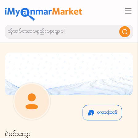
စကားပြောရန်
ရဲမင်းထွေး