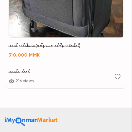
အသစ် တစ်ခါမှအသုံးမပြုရသေး ၀ယ်ပြီးအသုံးဖစ်လို့
310,000 MMK
အသစ်စက်စက်
216 views