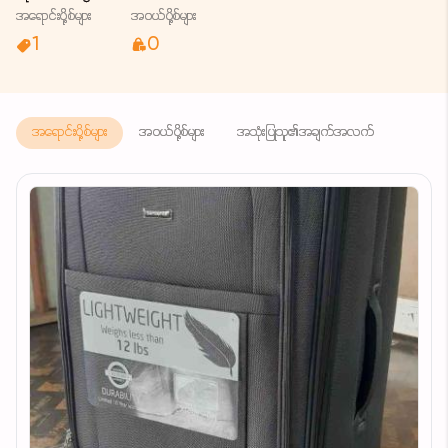
အရောင်းပို့စ်များ
အဝယ်ပို့စ်များ
1
0
အရောင်းပို့စ်များ
အဝယ်ပို့စ်များ
အသုံးပြုသူ၏အချက်အလက်