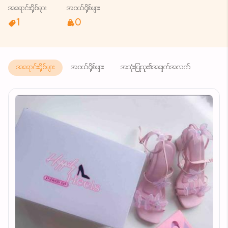
အရောင်းပို့စ်များ
အဝယ်ပို့စ်များ
1
0
အရောင်းပို့စ်များ
အဝယ်ပို့စ်များ
အသုံးပြုသူ၏အချက်အလက်