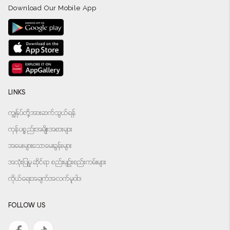
Download Our Mobile App
LINKS
ကျွန်ုပ်တို့အားဆက်သွယ်ရန်
ကုန်ပစ္စည်းအမျိုးအစားများ
အမေးများသောမေးခွန်းများ
အသုံးပြုမှုဆိုင်ရာ စည်းမျဉ်းစည်းကမ်းများ
ကိုယ်ရေးအချက်အလက်မူဝါဒ
FOLLOW US