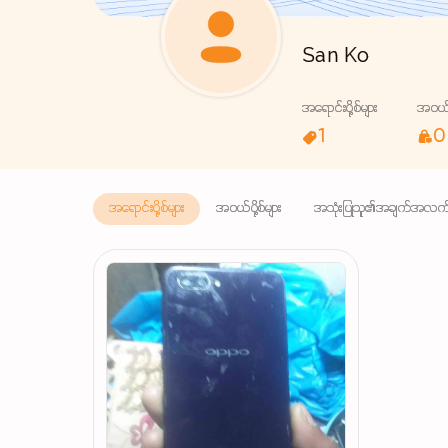
San Ko
အရောင်းပို့စ်များ
အဝယ်ပိ
1
0
အရောင်းပို့စ်များ
အဝယ်ပို့စ်များ
အသုံးပြုသူ၏အချက်အလက