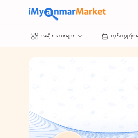
အမျိုးအစားများ
ကုန်ပစ္စည်း