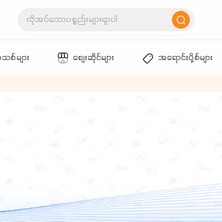
အသစ်များ
စျေးဆိုင်များ
အရောင်းပို့စ်များ