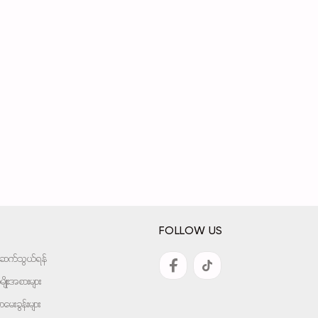
FOLLOW US
အားဆက်သွယ်ရန်
ျိုးအစားများ
ေးခွန်းများ