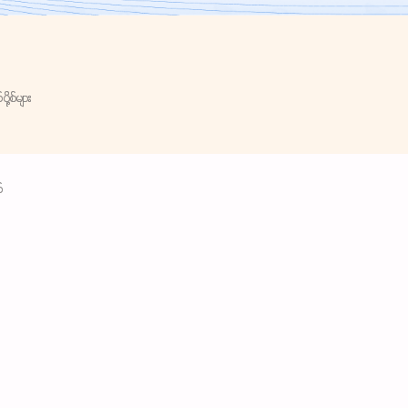
ု့စ်များ
်