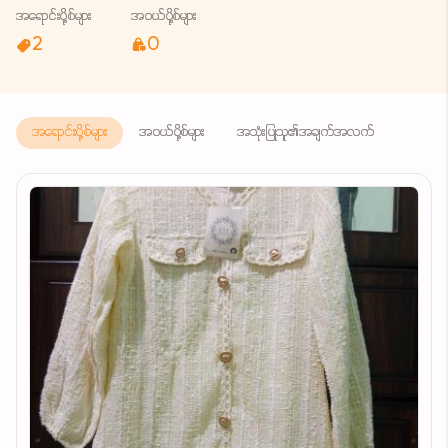
အရောင်းပို့စ်များ
အဝယ်ပို့စ်များ
2
0
အရောင်းပို့စ်များ
အဝယ်ပို့စ်များ
အသုံးပြုသူ၏အချက်အလက်