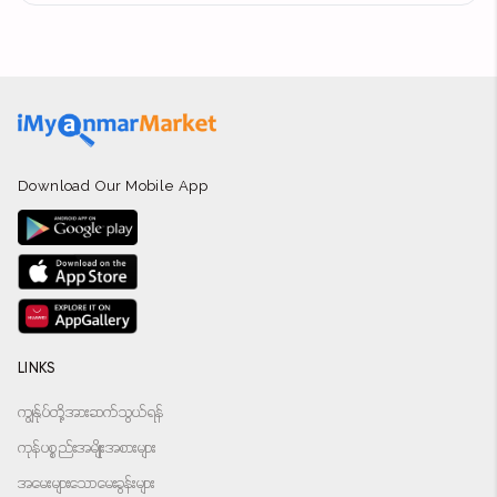
Download Our Mobile App
LINKS
ကျွန်ုပ်တို့အားဆက်သွယ်ရန်
ကုန်ပစ္စည်းအမျိုးအစားများ
အမေးများသောမေးခွန်းများ