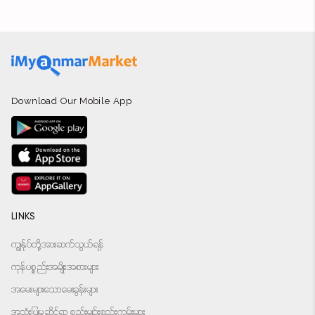
Download Our Mobile App
LINKS
ကျွန်ုပ်တို့အားဆက်သွယ်ရန်
ကုန်ပစ္စည်းအမျိုးအစားများ
အမေးများသောမေးခွန်းများ
အသုံးပြုမှုဆိုင်ရာ စည်းမျဉ်းစည်းကမ်းများ