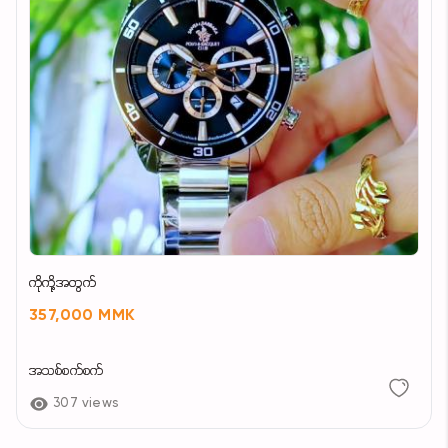
ကိုကို့အတွက်
357,000 MMK
အသစ်စက်စက်
307 views