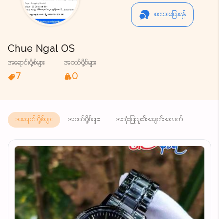
စကားပြောရန်
Chue Ngal OS
အရောင်းပို့စ်များ
အဝယ်ပို့စ်များ
7
0
အရောင်းပို့စ်များ
အဝယ်ပို့စ်များ
အသုံးပြုသူ၏အချက်အလက်