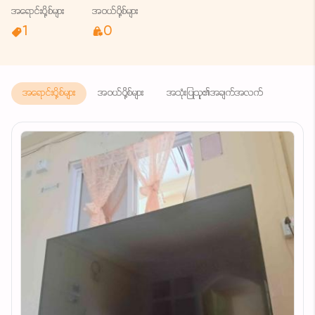
အရောင်းပို့စ်များ
အဝယ်ပို့စ်များ
1
0
အရောင်းပို့စ်များ
အဝယ်ပို့စ်များ
အသုံးပြုသူ၏အချက်အလက်