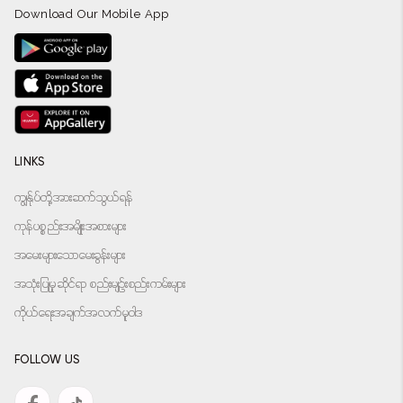
Download Our Mobile App
LINKS
ကျွန်ုပ်တို့အားဆက်သွယ်ရန်
ကုန်ပစ္စည်းအမျိုးအစားများ
အမေးများသောမေးခွန်းများ
အသုံးပြုမှုဆိုင်ရာ စည်းမျဉ်းစည်းကမ်းများ
ကိုယ်ရေးအချက်အလက်မူဝါဒ
FOLLOW US