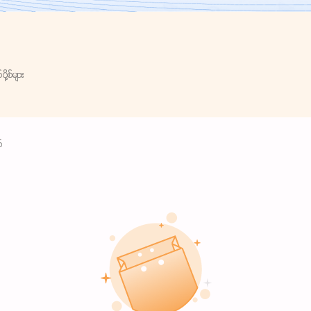
ု့စ်များ
်