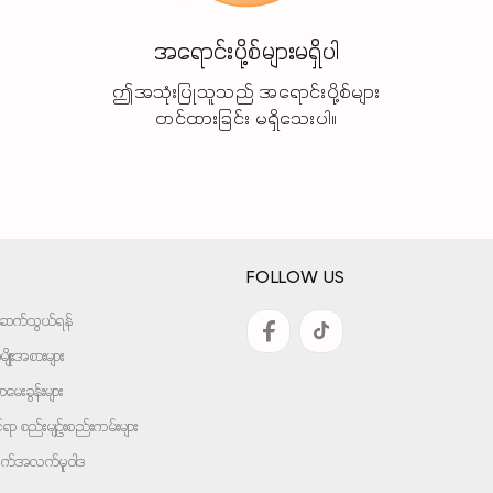
အရောင်းပို့စ်များမရှိပါ
ဤအသုံးပြုသူသည် အရောင်းပို့စ်များ
တင်ထားခြင်း မရှိသေးပါ။
FOLLOW US
အားဆက်သွယ်ရန်
ျိုးအစားများ
ေးခွန်းများ
ုင်ရာ စည်းမျဉ်းစည်းကမ်းများ
ျက်အလက်မူဝါဒ