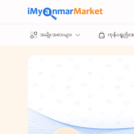
အမျိုးအစားများ
ကုန်ပစ္စည်း