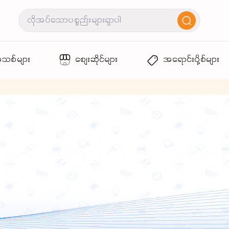
အသစ်များ
စျေးဆိုင်များ
အရောင်းပို့စ်များ