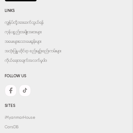
LINKS
ကျွန်ုပ်တို့အားဆက်သွယ်ရန်
ကုန်ပစ္စည်းအမျိုးအစားများ
အမေးများသောမေးခွန်းများ
အသုံးပြုမှုဆိုင်ရာ စည်းမျဉ်းစည်းကမ်းများ
ကိုယ်ရေးအချက်အလက်မူဝါဒ
FOLLOW US
SITES
iMyanmarHouse
CarsDB