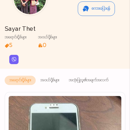
စကားပြောရန်
Sayar Thet
အရောင်းပို့စ်များ
အဝယ်ပို့စ်များ
5
0
အရောင်းပို့စ်များ
အဝယ်ပို့စ်များ
အသုံးပြုသူ၏အချက်အလက်