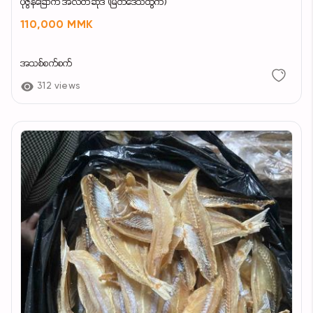
ပုဇွန်ခြောက် အလတ်ဆိုဒ် (မြိတ်ဒေသထွက်)
110,000 MMK
အသစ်စက်စက်
312 views