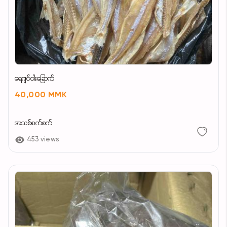
ရေဂျင်ငါးခြောက်
40,000 MMK
အသစ်စက်စက်
453 views