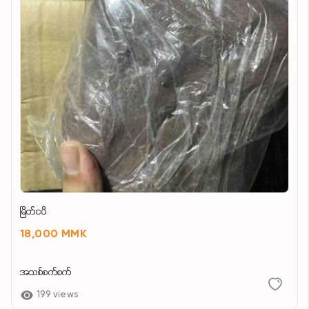
မြိတ်ငပိ
18,000 MMK
အသစ်စက်စက်
199 views