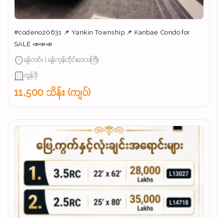
#codeno20631 📌 Yankin Township 📌 Kanbae Condo for
SALE 📣📣📣
ရန်ကင်း | ရန်ကုန်တိုင်းဒေသကြီး
ကွန်ဒို
11,500 သိန်း (ကျပ်)