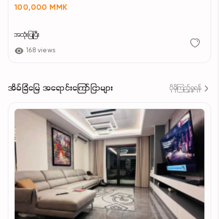
100,000 MMK
အသုံးပြုပြီး
168 views
အိမ်ခြံမြေ အရောင်းကြော်ငြာများ
ပိုမိုကြည့်ရှုရန်