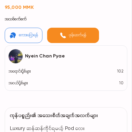
95,000 MMK
အသစ်စက်စက်
စကားပြောရန်
ဖုန်းဆက်ရန်
Nyein Chan Pyae
အရောင်းပို့စ်များ
102
အဝယ်ပို့စ်များ
10
ကုန်ပစ္စည်း၏ အသေးစိတ်အချက်အလက်များ
Luxury ဆန်ဆန်ကိုင်ရမယ့် Pod လေး