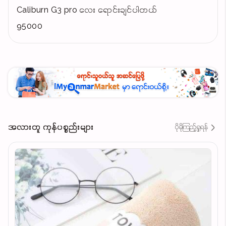
Caliburn G3 pro လေး ရောင်းချင်ပါတယ်
95000
အလားတူ ကုန်ပစ္စည်းများ
ပိုမိုကြည့်ရှုရန်