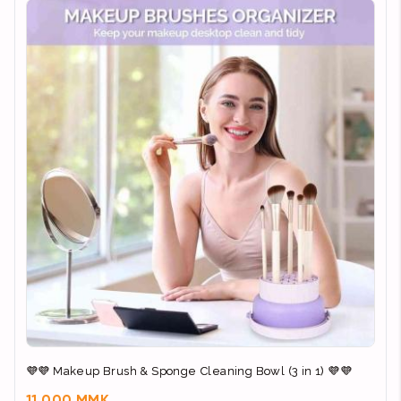
💜💜 Makeup Brush & Sponge Cleaning Bowl (3 in 1) 💜💜