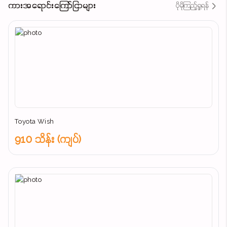
ကားအရောင်းကြော်ငြာများ
ပိုမိုကြည့်ရှုရန်
Toyota Wish
910 သိန်း (ကျပ်)