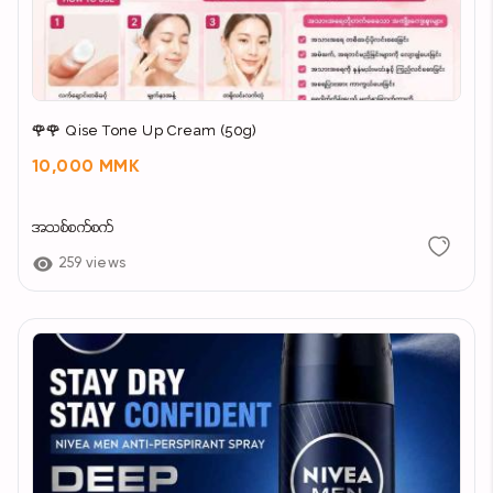
🌹🌹 Qise Tone Up Cream (50g)
10,000 MMK
အသစ်စက်စက်
259 views