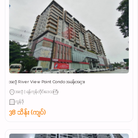
အလုံ River View Point Condo အခန်းအငှား
အလုံ | ရန်ကုန်တိုင်းဒေသကြီး
ကွန်ဒို
38 သိန်း (ကျပ်)