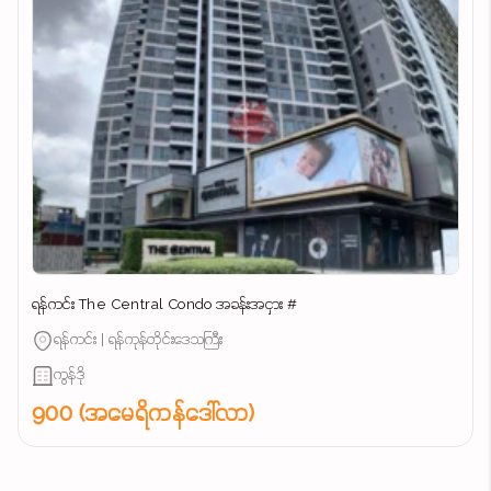
ရန်ကင်း The Central Condo အခန်းအငှား #
ရန်ကင်း | ရန်ကုန်တိုင်းဒေသကြီး
ကွန်ဒို
900 (အမေရိကန်ဒေါ်လာ)