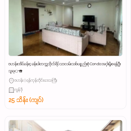
ဗဟန်း၊အိပ်ခန်း၄ခန်းပါ၊တက္ကသိုလ်ရိပ်သာလမ်းသစ်၊ပစ္စည်းစုံCondoအငှါးမို့၊စရန်ဦး
သူရ👉☎️
ဗဟန်း | ရန်ကုန်တိုင်းဒေသကြီး
ကွန်ဒို
25 သိန်း (ကျပ်)