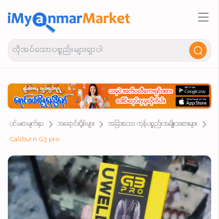
ပင်မစာမျက်နှာ
အရောင်းပို့စ်များ
အခြားသော ကုန်ပစ္စည်းအမျိုးအစားများ
Caliburn G3 pro