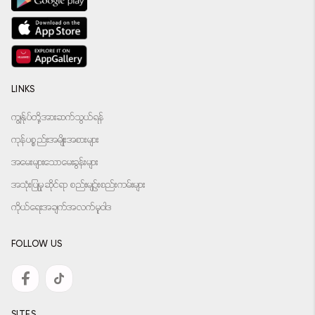
LINKS
ကျွန်ုပ်တို့အားဆက်သွယ်ရန်
ကုန်ပစ္စည်းအမျိုးအစားများ
အမေးများသောမေးခွန်းများ
အသုံးပြုမှုဆိုင်ရာ စည်းမျဉ်းစည်းကမ်းများ
ကိုယ်ရေးအချက်အလက်မူဝါဒ
FOLLOW US
SITES