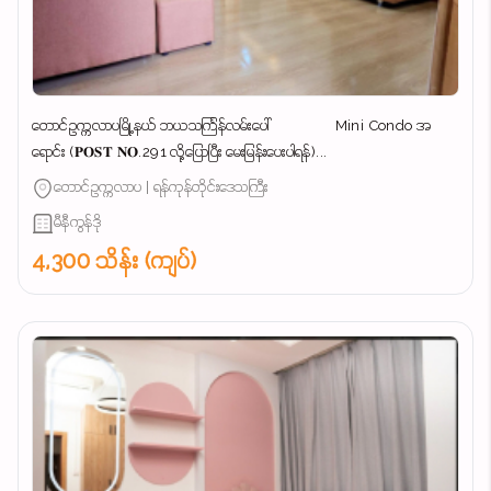
တောင်ဥက္ကလာပမြို့နယ် ဘယသင်္ကြန်လမ်းပေါ် Mini Condo အ
ရောင်း (𝐏𝐎𝐒𝐓 𝐍𝐎.291 လို့ပြောပြီး မေးမြန်းပေးပါရန်)...
တောင်ဥက္ကလာပ | ရန်ကုန်တိုင်းဒေသကြီး
မီနီကွန်ဒို
4,300 သိန်း (ကျပ်)