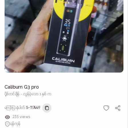
Caliburn G3 pro
ပို့စ်တင်ချိန် - လွန်ခဲ့သော 1 နှစ် က
ကြော်ငြာနံပါတ်
S-117449
235 views
ရန်ကုန်