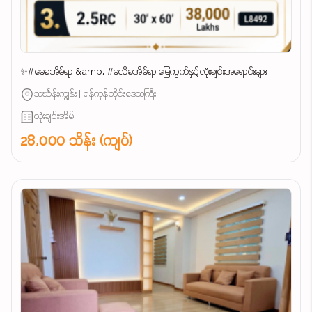
✨#မေခအိမ်ရာ &amp; #မလိခအိမ်ရာ မြေကွက်နှင့်လုံးချင်းအရောင်းများ
သင်္ဃန်းကျွန်း | ရန်ကုန်တိုင်းဒေသကြီး
လုံးချင်းအိမ်
28,000 သိန်း (ကျပ်)