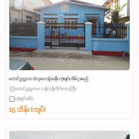
တောင်ဥက္ကလာ သံသုမာလမ်ူအနီး လုံးချင်းအိမ်ငှားမည်
တောင်ဥက္ကလာပ | ရန်ကုန်တိုင်းဒေသကြီး
လုံးချင်းအိမ်
15 သိန်း (ကျပ်)