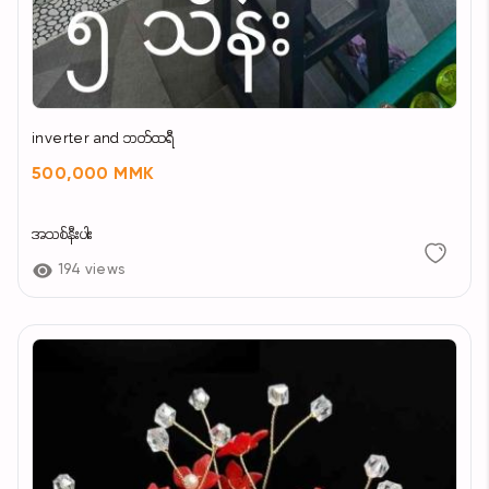
inverter and ဘတ်ထရီ
500,000 MMK
အသစ်နီးပါး
194 views