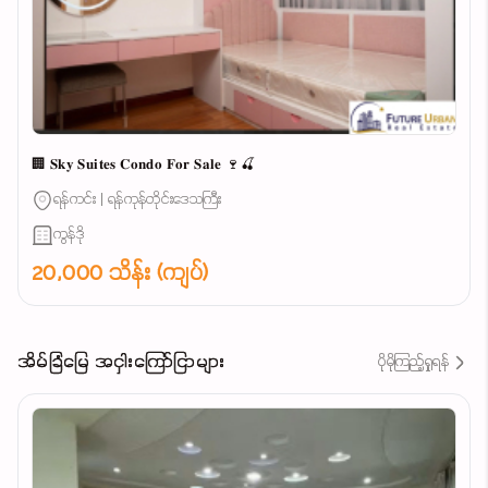
🏢 𝐒𝐤𝐲 𝐒𝐮𝐢𝐭𝐞𝐬 𝐂𝐨𝐧𝐝𝐨 𝐅𝐨𝐫 𝐒𝐚𝐥𝐞 🍷🍒
ရန်ကင်း | ရန်ကုန်တိုင်းဒေသကြီး
ကွန်ဒို
20,000 သိန်း (ကျပ်)
အိမ်ခြံမြေ အငှါးကြော်ငြာများ
ပိုမိုကြည့်ရှုရန်