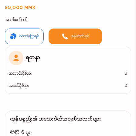
50,000 MMK
အသစ်စက်စက်
စကားပြောရန်
ဖုန်းဆက်ရန်
ရတနာ
အရောင်းပို့စ်များ
3
အဝယ်ပို့စ်များ
0
ကုန်ပစ္စည်း၏ အသေးစိတ်အချက်အလက်များ
🫶🏻 6 ဗူး