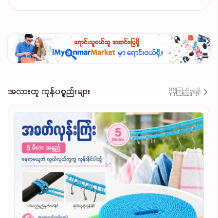
အလားတူ ကုန်ပစ္စည်းများ
ပိုမိုကြည့်ရှုရန်