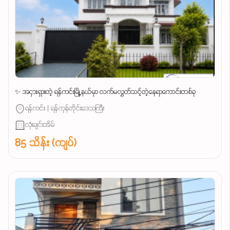
✨ အငှားရှားတဲ့ ရန်ကင်းမြို့နယ်မှာ လက်မလွှတ်သင့်တဲ့နေရာကောင်းတစ်ခု
ရန်ကင်း | ရန်ကုန်တိုင်းဒေသကြီး
လုံးချင်းအိမ်
85 သိန်း (ကျပ်)