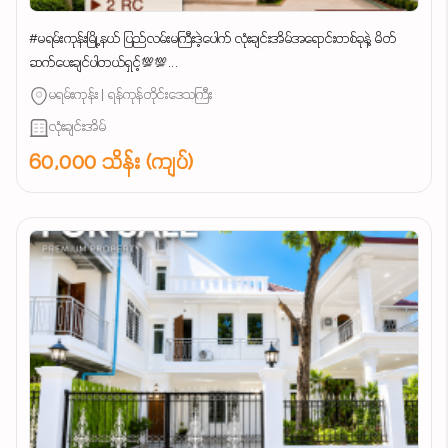
#မရမ်းကုန်းမြို့နယ် ပြည်လမ်းမကြီးဒဲ့ပေါက် လုံးချင်းအိမ်အရောင်းတစ်ခုနဲ့ မိတ်
ဆက်ပေးချင်ပါတယ်ရှင့်💯💯...
မရမ်းကုန်း | ရန်ကုန်တိုင်းဒေသကြီး
လုံးချင်းအိမ်
60,000 သိန်း (ကျပ်)