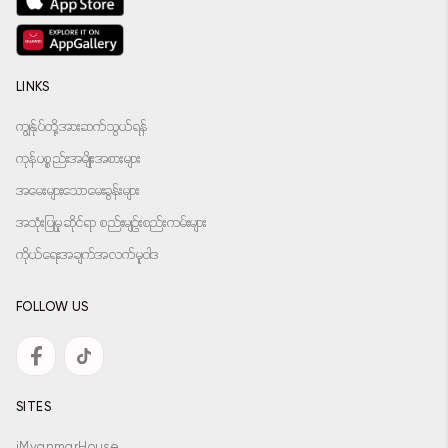
LINKS
ကျွန်ုပ်တို့အားဆက်သွယ်ရန်
ကုန်ပစ္စည်းအမျိုးအစားများ
အမေးများသောမေးခွန်းများ
အသုံးပြုမှုဆိုင်ရာ စည်းမျဉ်းစည်းကမ်းများ
ကိုယ်ရေးအချက်အလက်မူဝါဒ
FOLLOW US
SITES
iMyanmarHouse