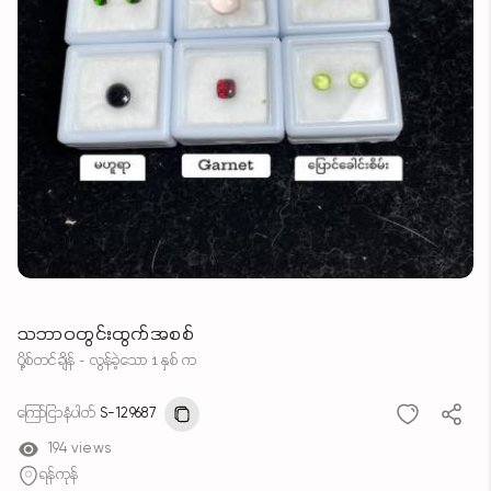
သဘာဝတွင်းထွက်အစစ်
ပို့စ်တင်ချိန် - လွန်ခဲ့သော 1 နှစ် က
ကြော်ငြာနံပါတ်
S-129687
194 views
ရန်ကုန်