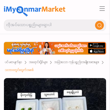
ပင်မစာမျက်နှာ
အရောင်းပို့စ်များ
အခြားသော ကုန်ပစ္စည်းအမျိုးအစားများ
သဘာဝတွင်းထွက်အစစ်