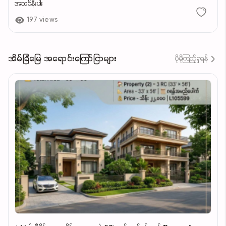
အသစ်နီးပါး
197 views
အိမ်ခြံမြေ အရောင်းကြော်ငြာများ
ပိုမိုကြည့်ရှုရန်