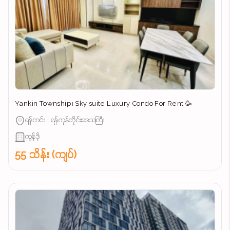
Yankin Township ၊ Sky suite Luxury Condo For Rent 🥳
ရန်ကင်း | ရန်ကုန်တိုင်းဒေသကြီး
ကွန်ဒို
55 သိန်း (ကျပ်)