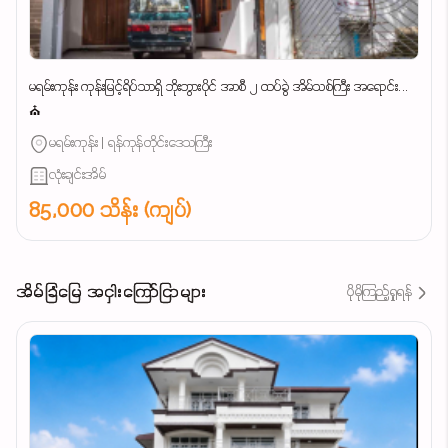
မရမ်းကုန်း ကုန်းမြင့်ရိပ်သာရှိ ဘိုးဘွားပိုင် အာစီ ၂ ထပ်ခွဲ အိမ်သစ်ကြီး အရောင်း...
⛪
မရမ်းကုန်း | ရန်ကုန်တိုင်းဒေသကြီး
လုံးချင်းအိမ်
85,000 သိန်း (ကျပ်)
အိမ်ခြံမြေ အငှါးကြော်ငြာများ
ပိုမိုကြည့်ရှုရန်