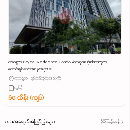
ကမာရွတ် Crystal Residence Condo မိသားစုနေ ရုံးခန်းအတွက်
ကောင်းမွန်သောအခန်းအငှား #
ကမာရွတ် | ရန်ကုန်တိုင်းဒေသကြီး
ကွန်ဒို
60 သိန်း (ကျပ်)
ကားအရောင်းကြော်ငြာများ
ပိုမိုကြည့်ရှုရန်