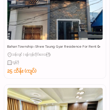
Bahan Township ၊ Shwe Taung Gyar Residence For Rent 🥳
သန်လျင် | ရန်ကုန်တိုင်းဒေသကြီး
ကွန်ဒို
25 သိန်း (ကျပ်)