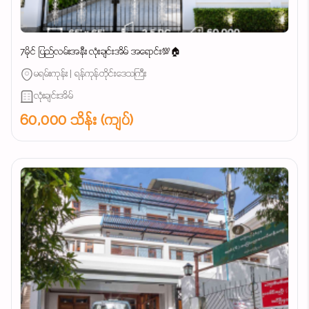
7မိုင် ပြည်လမ်းအနီး လုံးချင်းအိမ် အရောင်း💯🏠
မရမ်းကုန်း | ရန်ကုန်တိုင်းဒေသကြီး
လုံးချင်းအိမ်
60,000 သိန်း (ကျပ်)