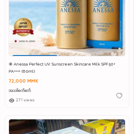
🌞 Anessa Perfect UV Sunscreen Skincare Milk SPF50+
PA++++ (60ml)
72,000 MMK
အသစ်စက်စက်
271 views