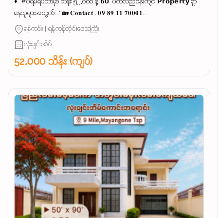
♦ "#ပါရမီရိပ်သာမှာ သိန်း ၅၂,၀၀၀ နဲ့ 𝟲𝟬' ပတ်လည်ဝန်းကျင် 𝗣𝗿𝗼𝗽𝗲𝗿𝘁𝘆 ရှာ
နေသူများအတွက်…" 🏡 𝐂𝐨𝐧𝐭𝐚𝐜𝐭 : 𝟎𝟗 𝟖𝟗 𝟏𝟏 𝟕𝟎𝟎𝟎𝟏...
ရန်ကင်း | ရန်ကုန်တိုင်းဒေသကြီး
လုံးချင်းအိမ်
52,000 သိန်း (ကျပ်)