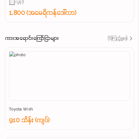
ကွန်ဒို
1,800 (အမေရိကန်ဒေါ်လာ)
ကားအရောင်းကြော်ငြာများ
ပိုမိုကြည့်ရှုရန်
Toyota Wish
910 သိန်း (ကျပ်)