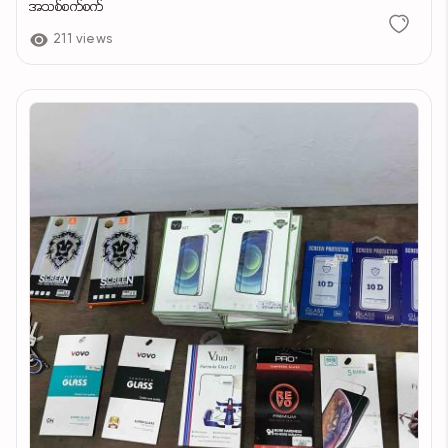
အသစ်စက်စက်
211 views