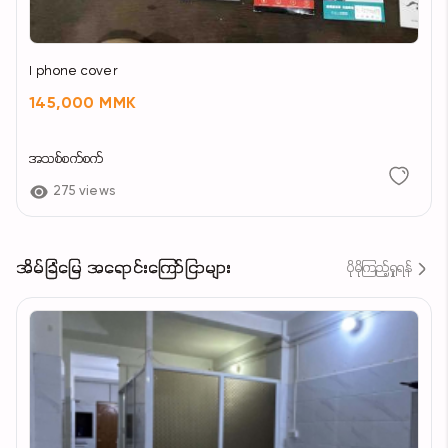
I phone cover
145,000 MMK
အသစ်စက်စက်
275 views
အိမ်ခြံမြေ အရောင်းကြော်ငြာများ
ပိုမိုကြည့်ရှုရန်