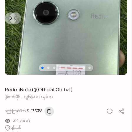
Next
Previous
RedmiNote13(Official Global)
ပို့စ်တင်ချိန် - လွန်ခဲ့သော 1 နှစ် က
ကြော်ငြာနံပါတ်
S-133786
314 views
ရန်ကုန်