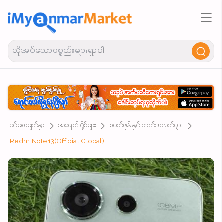
ပင်မစာမျက်နှာ
အရောင်းပို့စ်များ
စမတ်ဖုန်းနှင့် တက်ဘလက်များ
RedmiNote13(Official Global)