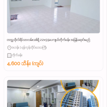
တက္ကသိုလ်ရိပ်သာလမ်းသစ်ရှိ 22x55ပေကျယ်တိုက်ခန်း အမြန်ရောင်းမည်
ဗဟန်း | ရန်ကုန်တိုင်းဒေသကြီး
တိုက်ခန်း
4,600 သိန်း (ကျပ်)