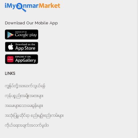
Download Our Mobile App
LINKS
ကျွန်ုပ်တို့အားဆက်သွယ်ရန်
ကုန်ပစ္စည်းအမျိုးအစားများ
အမေးများသောမေးခွန်းများ
အသုံးပြုမှုဆိုင်ရာ စည်းမျဉ်းစည်းကမ်းများ
ကိုယ်ရေးအချက်အလက်မူဝါဒ