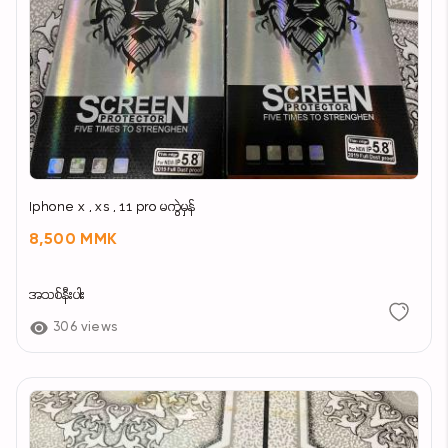
Iphone x , xs , 11 pro မကွဲမှန်
8,500 MMK
အသစ်နီးပါး
306 views