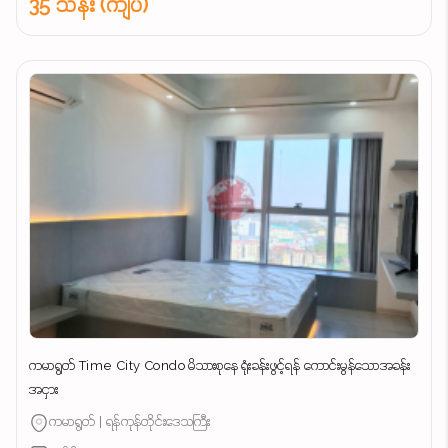
35 သိန်း (ကျပ်)
ကမာရွတ် Time City Condo မိသားစုနေ ရုံးခန်းဖွင့်ရန် ကောင်းမွန်သောအခန်း
အငှား
ကမာရွတ် | ရန်ကုန်တိုင်းဒေသကြီး