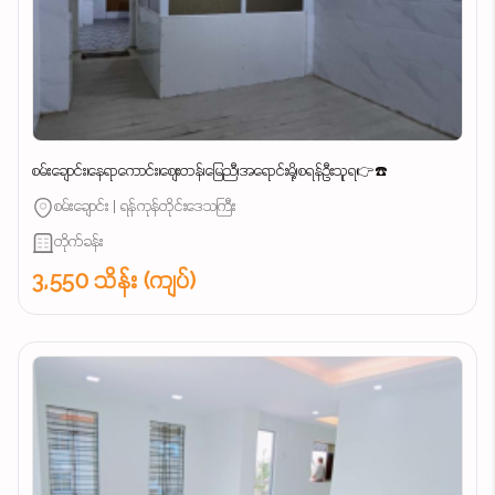
စမ်းချောင်း၊နေရာကောင်း၊စျေးတန်၊မြေညီ၊အရောင်းမို့၊စရန်ဦးသူရ👉☎️
စမ်းချောင်း | ရန်ကုန်တိုင်းဒေသကြီး
တိုက်ခန်း
3,550 သိန်း (ကျပ်)