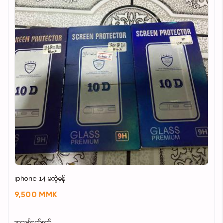
iphone 14 မကွဲမှန်
9,500 MMK
အသစ်စက်စက်