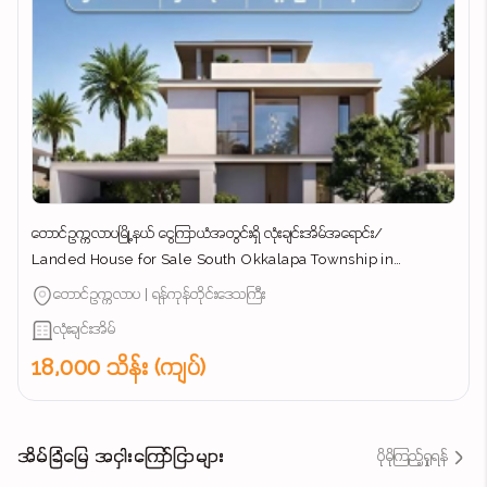
တောင်ဥက္ကလာပမြို့နယ် ​ငွေကြာယံအတွင်းရှိ လုံးချင်းအိမ်အ​ရောင်း/
Landed House for Sale South Okkalapa Township in
Yangon/
တောင်ဥက္ကလာပ | ရန်ကုန်တိုင်းဒေသကြီး
လုံးချင်းအိမ်
18,000 သိန်း (ကျပ်)
အိမ်ခြံမြေ အငှါးကြော်ငြာများ
ပိုမိုကြည့်ရှုရန်