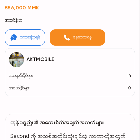
556,000 MMK
အသစ်နီးပါး
စကားပြောရန်
ဖုန်းဆက်ရန်
AKTMOBILE
အရောင်းပို့စ်များ
14
အဝယ်ပို့စ်များ
0
ကုန်ပစ္စည်း၏ အသေးစိတ်အချက်အလက်များ
Second ကို အသစ်အတိုင်းသုံးချင်တဲ့ ကာကာတို့အတွက်