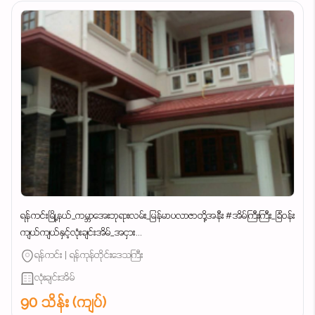
ရန်ကင်းမြို့နယ်_ကမ္ဘာအေးဘုရားလမ်း_မြန်မာပလာဇာတို့အနီး #အိမ်ကြီးကြီး_ခြံဝန်း
ကျယ်ကျယ်နှင့်လုံးချင်းအိမ်_အငှား...
ရန်ကင်း | ရန်ကုန်တိုင်းဒေသကြီး
လုံးချင်းအိမ်
90 သိန်း (ကျပ်)