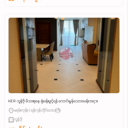
KER ကွန်ဒို မိသားစုနေ ရုံးခန်းဖွင့်ရန် ကောင်းမွန်သောအခန်းအငှား
မရမ်းကုန်း | ရန်ကုန်တိုင်းဒေသကြီး
ကွန်ဒို