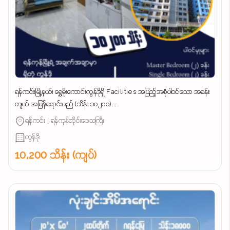
ရန်ကင်းမြို့နယ်၊ ရွှေမိုးကောင်းကွန်ဒိုရှိ Facilities အပြည့်အစုံပါဝင်သော အခန်း
ကျယ် အမြန်ရောင်းမည် (သိန်း ၁၀၂၀၀)...
ရန်ကင်း | ရန်ကုန်တိုင်းဒေသကြီး
ကွန်ဒို
10,200 သိန်း (ကျပ်)