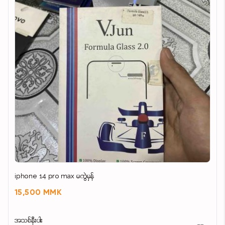
120Hz FHD + Amoled display
Immersive viewing with ultra-thin bezels
Secure in screen fingerprint sensor
Powerful Snapdragon performance
33W fast charging with 5000mah battery
AKT Mobile Phone Accessories
ဆိုင်လိပ်စာ- အိမ်အမှတ်(၅၁၀)က/ တကောင်းလမ်းနှင့်
စစ်ကိုင်းလမ်းထောင့် (၅)ရပ်ကွက် တောင်ဥက္ကလာပ
မြို့နယ်
ဆက်သွယ်ရန်-09959265760 .. 09257740280
Viber-09257740280
iphone 14 pro max မကွဲမှန်
15,500 MMK
အသစ်နီးပါး