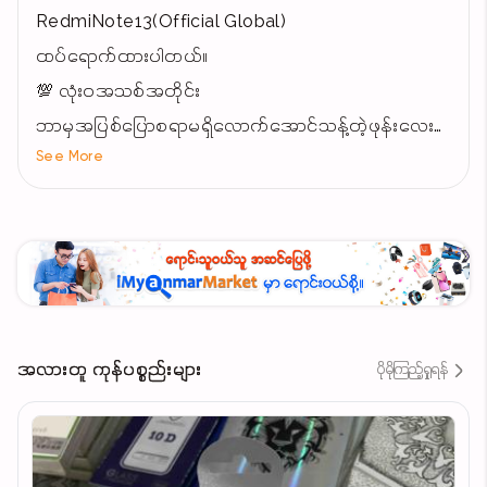
RedmiNote13(Official Global)
ထပ်ရောက်ထားပါတယ်။
💯 လုံးဝအသစ်အတိုင်း
ဘာမှအပြစ်ပြောစရာမရှိလောက်အောင်သန့်တဲ့ဖုန်းလေး
See More
တစ်လုံးပါ။
Green color လေးကရောက်တာနဲ့ကုန်တာမြန်တယ်နော်
မြင်သူတိုင်းငေးတဲ့အရောင်လေးပါ။
ပေးရတဲ့စျေးနဲ့ အသစ်အတိုင်းကိုင်ရတာနဲ့ တန်နေမယ့်
ဖုန်းလေးပါ။
ပုံတစ်ပုံချင်းစီသေချာလေးရိုက်ပြပေးထားပါတယ်။
6/128GB
အလားတူ ကုန်ပစ္စည်းများ
ပိုမိုကြည့်ရှုရန်
Phone Only
Type C Charger ကြိုးအသစ်လက်ဆောင်ပေးပါမယ်။
Super-Clear 108Mp triple Camera