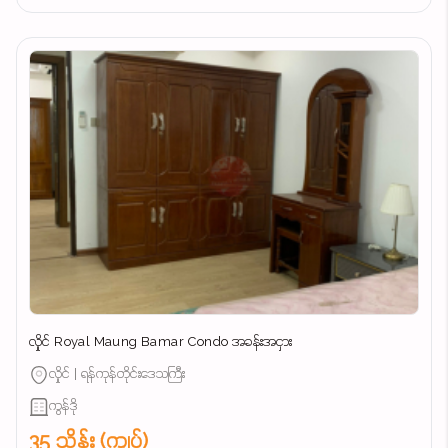
လှိုင် Royal Maung Bamar Condo အခန်းအငှား
လှိုင် | ရန်ကုန်တိုင်းဒေသကြီး
ကွန်ဒို
35 သိန်း (ကျပ်)