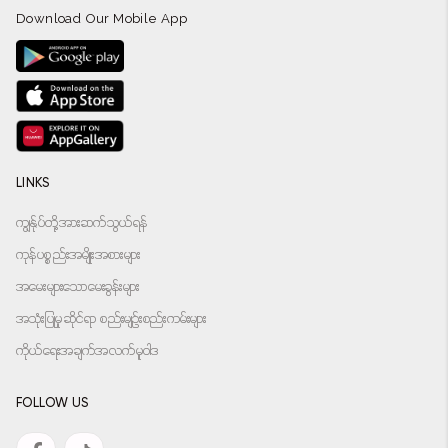
Download Our Mobile App
LINKS
ကျွန်ုပ်တို့အားဆက်သွယ်ရန်
ကုန်ပစ္စည်းအမျိုးအစားများ
အမေးများသောမေးခွန်းများ
အသုံးပြုမှုဆိုင်ရာ စည်းမျဉ်းစည်းကမ်းများ
ကိုယ်ရေးအချက်အလက်မူဝါဒ
FOLLOW US