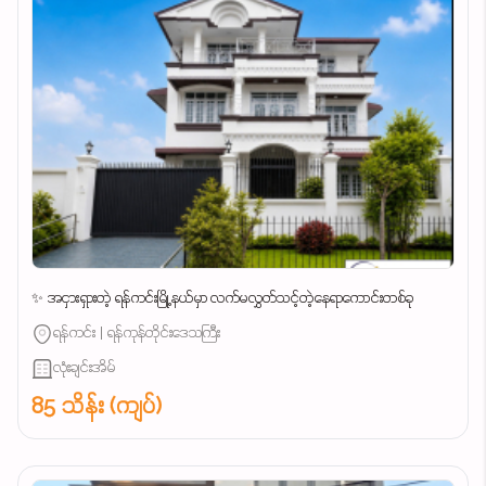
✨ အငှားရှားတဲ့ ရန်ကင်းမြို့နယ်မှာ လက်မလွှတ်သင့်တဲ့နေရာကောင်းတစ်ခု
ရန်ကင်း | ရန်ကုန်တိုင်းဒေသကြီး
လုံးချင်းအိမ်
85 သိန်း (ကျပ်)