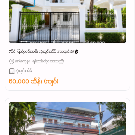
7မိုင် ပြည်လမ်းအနီး လုံးချင်းအိမ် အရောင်း💯🏠
မရမ်းကုန်း | ရန်ကုန်တိုင်းဒေသကြီး
လုံးချင်းအိမ်
60,000 သိန်း (ကျပ်)