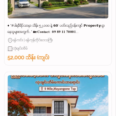
♦ "#ပါရမီရိပ်သာမှာ သိန်း ၅၂,၀၀၀ နဲ့ 𝟲𝟬' ပတ်လည်ဝန်းကျင် 𝗣𝗿𝗼𝗽𝗲𝗿𝘁𝘆 ရှာ
နေသူများအတွက်…" 🏡 𝐂𝐨𝐧𝐭𝐚𝐜𝐭 : 𝟎𝟗 𝟖𝟗 𝟏𝟏 𝟕𝟎𝟎𝟎𝟏...
ရန်ကင်း | ရန်ကုန်တိုင်းဒေသကြီး
လုံးချင်းအိမ်
52,000 သိန်း (ကျပ်)