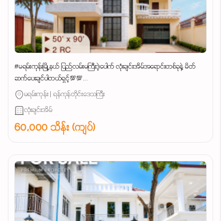
#မရမ်းကုန်းမြို့နယ် ပြည်လမ်းမကြီးဒဲ့ပေါက် လုံးချင်းအိမ်အရောင်းတစ်ခုနဲ့ မိတ်
ဆက်ပေးချင်ပါတယ်ရှင့်💯💯...
မရမ်းကုန်း | ရန်ကုန်တိုင်းဒေသကြီး
လုံးချင်းအိမ်
60,000 သိန်း (ကျပ်)