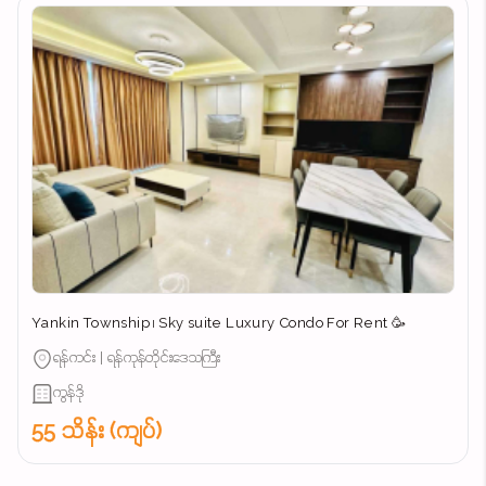
Yankin Township ၊ Sky suite Luxury Condo For Rent 🥳
ရန်ကင်း | ရန်ကုန်တိုင်းဒေသကြီး
ကွန်ဒို
55 သိန်း (ကျပ်)