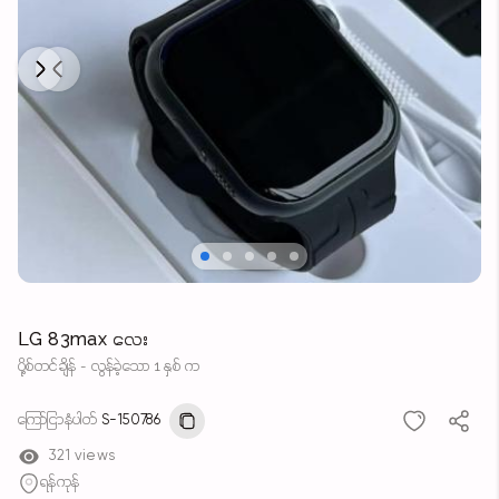
Next
Previous
LG 83max လေး
ပို့စ်တင်ချိန် - လွန်ခဲ့သော 1 နှစ် က
ကြော်ငြာနံပါတ်
S-150786
321 views
ရန်ကုန်