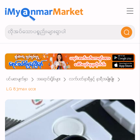
ပင်မစာမျက်နှာ
အရောင်းပို့စ်များ
လက်ပတ်နာရီနှင့် နာရီအမျိုးမျိုး
LG 83max လေး