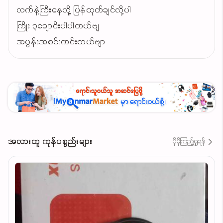
လက်နဲ့ကြီးနေလို့ ပြန်ထုတ်ချင်လို့ပါ
ကြိုး ၃ချောငိးပါပါတယ်ဗျ
အပွန်းအစင်းကင်းတယ်ဗျာ
အလားတူ ကုန်ပစ္စည်းများ
ပိုမိုကြည့်ရှုရန်