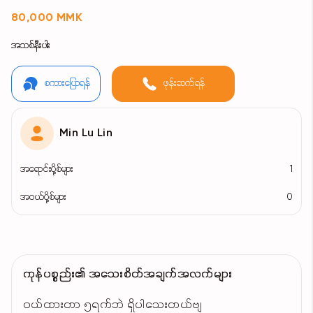
80,000 MMK
အသစ်နီးပါး
စကားပြောရန်
ဖုန်းဆက်ရန်
Min Lu Lin
အရောင်းပို့စ်များ
1
အဝယ်ပို့စ်များ
0
ကုန်ပစ္စည်း၏ အသေးစိတ်အချက်အလက်များ
ဝယ်ထားတာ ၅ရက်ဘဲ ရှိပါသေးတယ်ဗျ