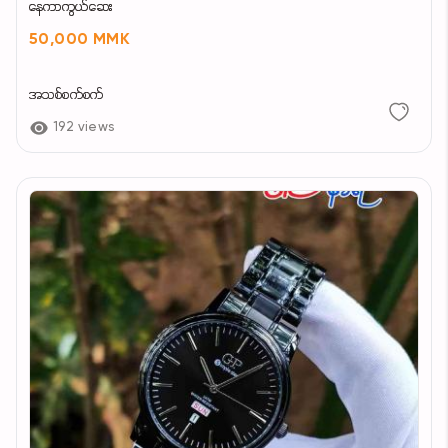
နေကာကွယ်ဆေး
50,000 MMK
အသစ်စက်စက်
192 views