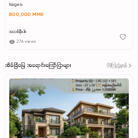
Ragesi
800,000 MMK
အသစ်နီးပါး
276 views
အိမ်ခြံမြေ အရောင်းကြော်ငြာများ
ပိုမိုကြည့်ရှုရန်