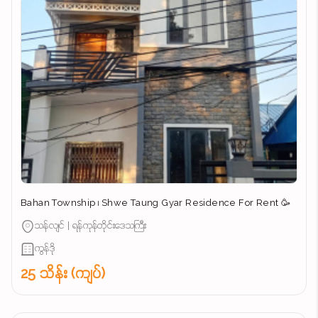
Bahan Township ၊ Shwe Taung Gyar Residence For Rent 🥳
သန်လျင် | ရန်ကုန်တိုင်းဒေသကြီး
ကွန်ဒို
25 သိန်း (ကျပ်)