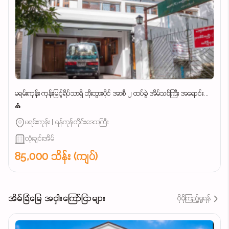
မရမ်းကုန်း ကုန်းမြင့်ရိပ်သာရှိ ဘိုးဘွားပိုင် အာစီ ၂ ထပ်ခွဲ အိမ်သစ်ကြီး အရောင်း...
⛪
မရမ်းကုန်း | ရန်ကုန်တိုင်းဒေသကြီး
လုံးချင်းအိမ်
85,000 သိန်း (ကျပ်)
အိမ်ခြံမြေ အငှါးကြော်ငြာများ
ပိုမိုကြည့်ရှုရန်