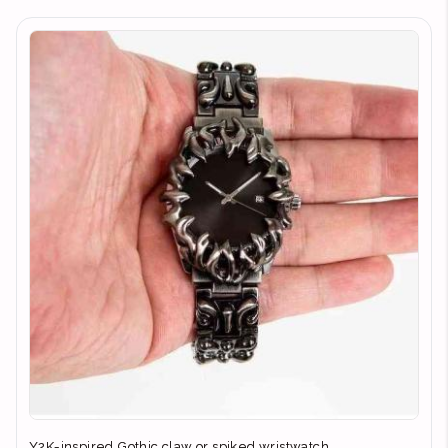
Y2K-inspired Gothic claw or spiked wristwatch