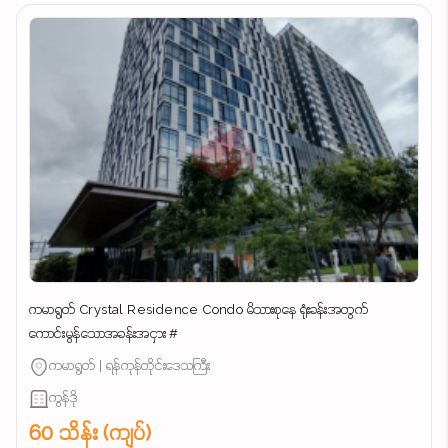
ကမာရွတ် Crystal Residence Condo မိသားစုနေ ရုံးခန်းအတွက်
ကောင်းမွန်သောအခန်းအငှား #
ကမာရွတ် | ရန်ကုန်တိုင်းဒေသကြီး
ကွန်ဒို
60 သိန်း (ကျပ်)