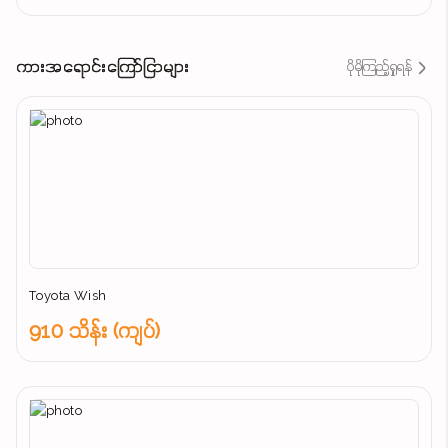
ကားအရောင်းကြော်ငြာများ
ပိုမိုကြည့်ရှုရန်
Toyota Wish
910 သိန်း (ကျပ်)