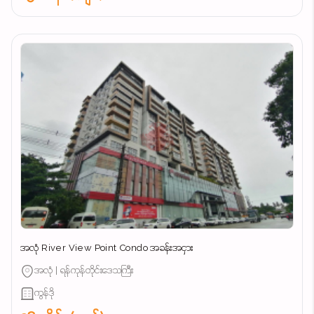
အလုံ River View Point Condo အခန်းအငှား
အလုံ | ရန်ကုန်တိုင်းဒေသကြီး
ကွန်ဒို