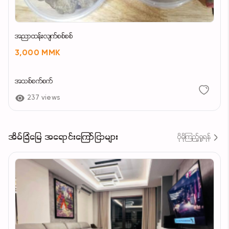
အညာထန်းလျက်စစ်စစ်
3,000 MMK
အသစ်စက်စက်
237 views
အိမ်ခြံမြေ အရောင်းကြော်ငြာများ
ပိုမိုကြည့်ရှုရန်