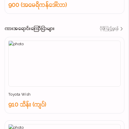
900 (အမေရိကန်ဒေါ်လာ)
ကားအရောင်းကြော်ငြာများ
ပိုမိုကြည့်ရှုရန်
Toyota Wish
910 သိန်း (ကျပ်)