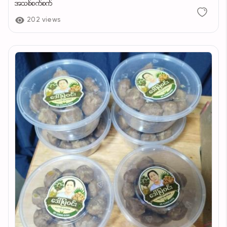
အသစ်စက်စက်
202 views