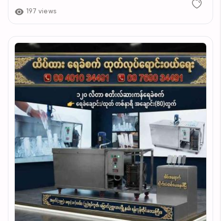
-အသားစများထွက်နေပြီး
197 views
-စအိုအပတ်လည်မှာအနာများပေါက်ပြီးပြည်များယိုနေ
ခြင်း
စသည့်ဝေဒနာများကို ဒီဆေးလေးက
သိသိသာသာနဲ့
ပျောက်ကင်းနိုင်စွမ်းရှိပါသည်
တစ်ရက်တစ်ကြိမ်
အစားလေးမစားခင်
တစ်ခါသောက်
၂ လုံးတစ်ရက်ကို
တစ်ကြိမ် ပုံမှန်သောက်ပေးရပါမည်
၁ ပတ်အတွင်း ဆေးအာနိသင်
သိသာစွာ ရစေပါမည်