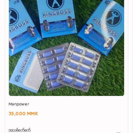
ပိုက်ဆံ အကုန်အကျ
များမှာကို ကြောက်နေတဲ့ လူအများအတွက် ဖြစ်ပါသည်
လိပ်ခေါင်း/ဂရင်ဂျီနာကို
ခွဲစိတ်စရာမလိုပါ
ဆေးသောက်ယုံဖြင့်
သိသိသာသာပျောက်ကင်းနိုင်ပါသည်
အတွင်း/အပြင်လိပ်
အဆင့် ၁ မှ အဆင့် ၄
-သွေးကျခြင်း
Manpower
-နာကျင်ကိုက်ခဲခြင်း
35,000 MMK
-အသားပိုများထွက်နေခြင်း
-၀မ်းချုပ်နေခြင်း
အသစ်စက်စက်