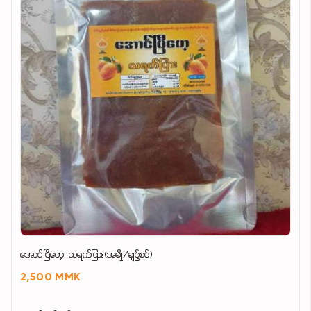
အောင်ပြီဟေ့-သရက်ပြား(အချို/ချဉ်စပ်)
2,500 MMK