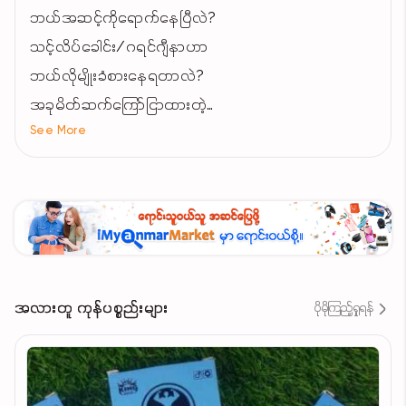
ဘယ်အဆင့်ကိုရောက်နေပြီလဲ?
သင့်လိပ်ခေါင်း/ဂရင်ဂျီနာဟာ
ဘယ်လိုမျိုးခံစားနေရတာလဲ?
အခုမိတ်ဆက်ကြော်ငြာထားတဲ့
See More
အချက်တွေဟာ
သင်ဖြစ်နေတဲ့ လိပ်ခေါင်း
ဂရင်ဂျီနာနဲ့
ကိုက်ညီမှု့ ရှိနေပါသလား?
ဒါစိုဆိုရင်တော့ သင်ဟာ
ဒီကြေငြာကို ကြည့်ရကြိုးနပ်စေပါသည်
အလားတူ ကုန်ပစ္စည်းများ
ပိုမိုကြည့်ရှုရန်
ဒီဆေး၀ါးလေးကတော့
ဆေးရုံဆေးခန်း မှာ
မခွဲစိက်ချင်သူများနှင့်