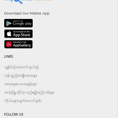
Download Our Mobile App
LINKS
ကျွန်ုပ်တို့အားဆက်သွယ်ရန်
ကုန်ပစ္စည်းအမျိုးအစားများ
အမေးများသောမေးခွန်းများ
အသုံးပြုမှုဆိုင်ရာ စည်းမျဉ်းစည်းကမ်းများ
ကိုယ်ရေးအချက်အလက်မူဝါဒ
FOLLOW US