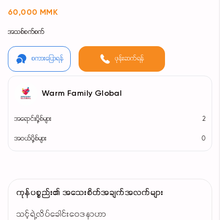
60,000 MMK
အသစ်စက်စက်
စကားပြောရန်
ဖုန်းဆက်ရန်
Warm Family Global
အရောင်းပို့စ်များ
2
အဝယ်ပို့စ်များ
0
ကုန်ပစ္စည်း၏ အသေးစိတ်အချက်အလက်များ
သင့်ရဲ့လိပ်ခေါင်း‌ဝေဒနာဟာ