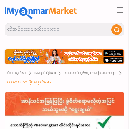
ပင်မစာမျက်နှာ
အရောင်းပို့စ်များ
စားသောက်ကုန်နှင့် အဖျော်ယမကာများ
လိပ်ခေါင်း/ဂရင်ဂျီနာပျောက်ဆေး