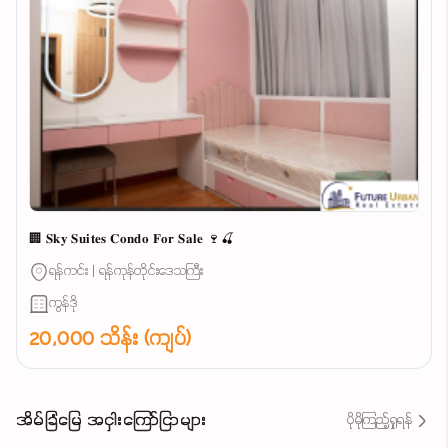
🏢 𝐒𝐤𝐲 𝐒𝐮𝐢𝐭𝐞𝐬 𝐂𝐨𝐧𝐝𝐨 𝐅𝐨𝐫 𝐒𝐚𝐥𝐞 🍷🍒
ရန်ကင်း | ရန်ကုန်တိုင်းဒေသကြီး
ကွန်ဒို
20,000 သိန်း (ကျပ်)
အိမ်ခြံမြေ အငှါးကြော်ငြာများ
ပိုမိုကြည့်ရှုရန်