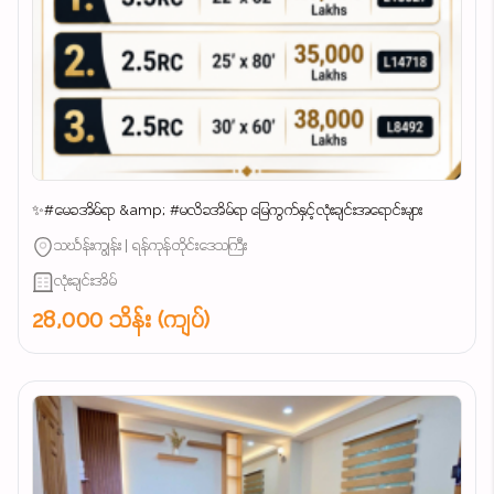
✨#မေခအိမ်ရာ &amp; #မလိခအိမ်ရာ မြေကွက်နှင့်လုံးချင်းအရောင်းများ
သင်္ဃန်းကျွန်း | ရန်ကုန်တိုင်းဒေသကြီး
လုံးချင်းအိမ်
28,000 သိန်း (ကျပ်)