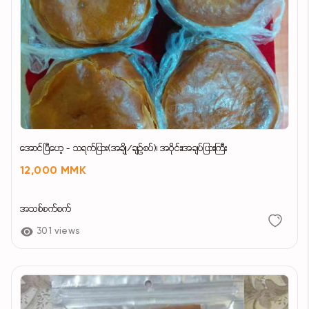
အောင်ပြီဟေ့ - သရက်ပြား(အချို/ချဉ်စပ်)၊ အဝိုင်း၊အချပ်ပြားကြီး
12,000 MMK
အသစ်စက်စက်
301 views