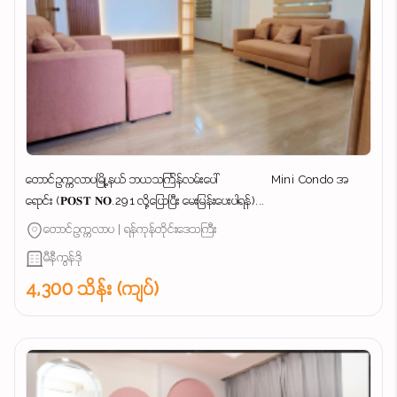
တောင်ဥက္ကလာပမြို့နယ် ဘယသင်္ကြန်လမ်းပေါ် Mini Condo အ
ရောင်း (𝐏𝐎𝐒𝐓 𝐍𝐎.291 လို့ပြောပြီး မေးမြန်းပေးပါရန်)...
တောင်ဥက္ကလာပ | ရန်ကုန်တိုင်းဒေသကြီး
မီနီကွန်ဒို
4,300 သိန်း (ကျပ်)