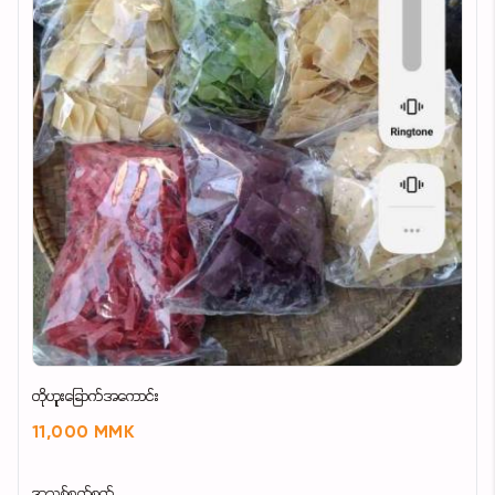
တိုဟူးခြောက်အကောင်း
11,000 MMK
အသစ်စက်စက်