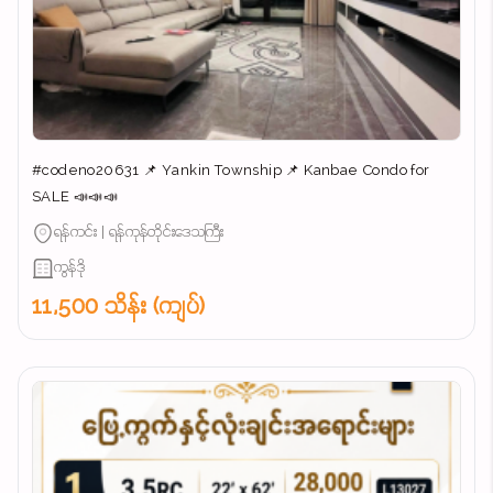
#codeno20631 📌 Yankin Township 📌 Kanbae Condo for
SALE 📣📣📣
ရန်ကင်း | ရန်ကုန်တိုင်းဒေသကြီး
ကွန်ဒို
11,500 သိန်း (ကျပ်)