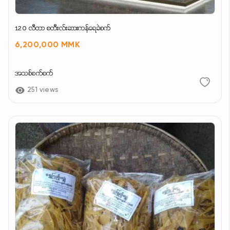
စျေးနှုန်း
120 လီတာ စတီးလ်းဆားကန်ရေခဲစက်
6,200,000 MMK
၁ ဗူး ၆ သောင်း
အသစ်စက်စက်
၂ ဗူး ၁ သိန်း ၁ သောင်းကျပ်
251 views
09 888753233
09 777364460