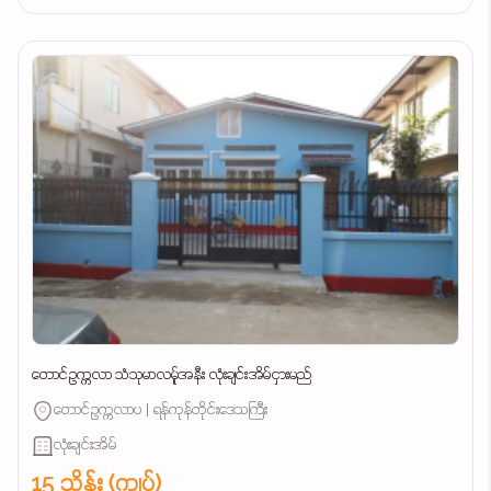
တောင်ဥက္ကလာ သံသုမာလမ်ူအနီး လုံးချင်းအိမ်ငှားမည်
တောင်ဥက္ကလာပ | ရန်ကုန်တိုင်းဒေသကြီး
လုံးချင်းအိမ်
15 သိန်း (ကျပ်)