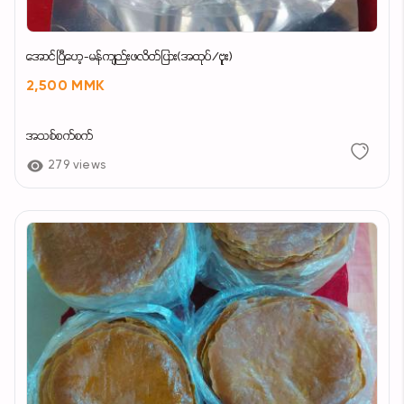
အောင်ပြီဟေ့-မန်ကျည်းဖလိတ်ပြား(အထုပ်/ဗူး)
2,500 MMK
အသစ်စက်စက်
279 views