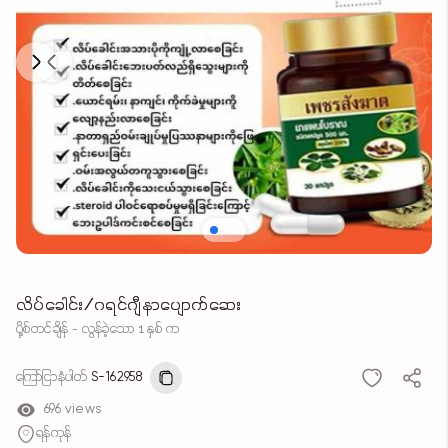
Next
Previous
လိပ်ခေါင်း/ဂရင်ဂျီနာပျောက်ဆေး
ပို့စ်တင်ချိန် - လွန်ခဲ့သော 1 နှစ် က
ကြော်ငြာနံပါတ်
S-162958
696 views
ရန်ကုန်