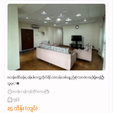
ဗဟန်း၊အိပ်ခန်း၄ခန်းပါ၊တက္ကသိုလ်ရိပ်သာလမ်းသစ်၊ပစ္စည်းစုံCondoအငှါးမို့၊စရန်ဦး
သူရ👉☎️
ဗဟန်း | ရန်ကုန်တိုင်းဒေသကြီး
ကွန်ဒို
25 သိန်း (ကျပ်)