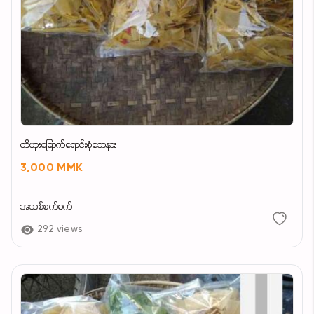
တိုဟူးခြောက်ရောင်းစုံဘေနား
3,000 MMK
အသစ်စက်စက်
292 views