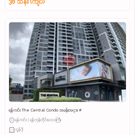
38 သိန်း (ကျပ်)
ရန်ကင်း The Central Condo အခန်းအငှား #
ရန်ကင်း | ရန်ကုန်တိုင်းဒေသကြီး
ကွန်ဒို