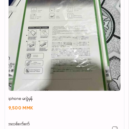
iphone မကွဲမှန်
9,500 MMK
အသစ်စက်စက်