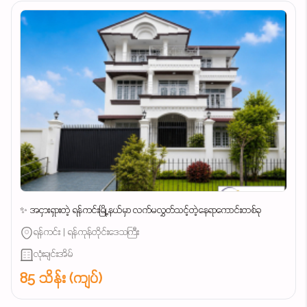
✨ အငှားရှားတဲ့ ရန်ကင်းမြို့နယ်မှာ လက်မလွှတ်သင့်တဲ့နေရာကောင်းတစ်ခု
ရန်ကင်း | ရန်ကုန်တိုင်းဒေသကြီး
လုံးချင်းအိမ်
85 သိန်း (ကျပ်)