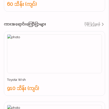
60 သိန်း (ကျပ်)
ကားအရောင်းကြော်ငြာများ
ပိုမိုကြည့်ရှုရန်
Toyota Wish
910 သိန်း (ကျပ်)