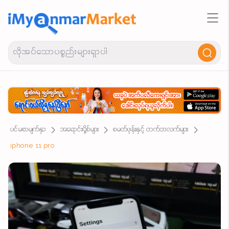
ပင်မစာမျက်နှာ
အရောင်းပို့စ်များ
စမတ်ဖုန်းနှင့် တက်ဘလက်များ
iphone 11 pro