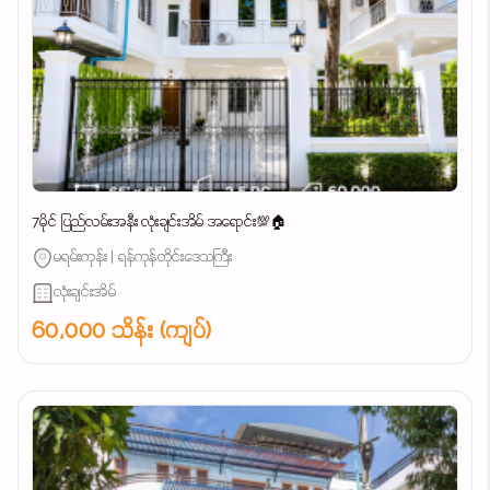
7မိုင် ပြည်လမ်းအနီး လုံးချင်းအိမ် အရောင်း💯🏠
မရမ်းကုန်း | ရန်ကုန်တိုင်းဒေသကြီး
လုံးချင်းအိမ်
60,000 သိန်း (ကျပ်)