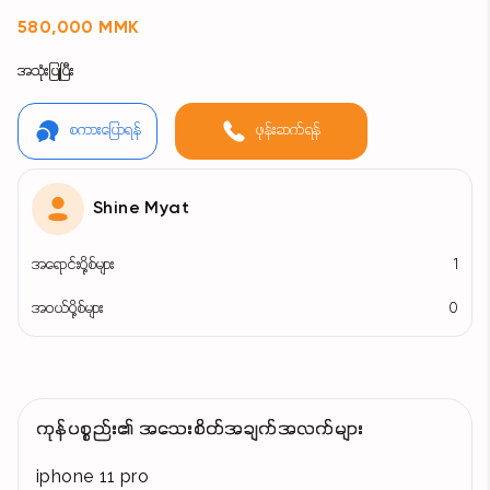
580,000 MMK
အသုံးပြုပြီး
စကားပြောရန်
ဖုန်းဆက်ရန်
Shine Myat
အရောင်းပို့စ်များ
1
အဝယ်ပို့စ်များ
0
ကုန်ပစ္စည်း၏ အသေးစိတ်အချက်အလက်များ
iphone 11 pro