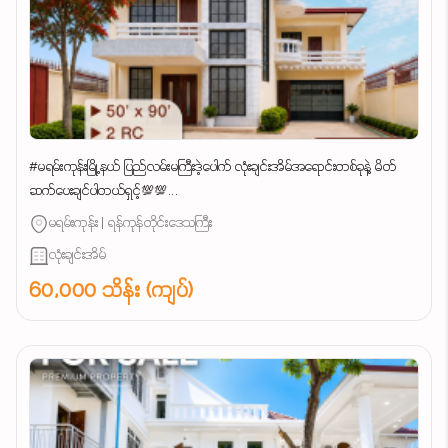
#မရမ်းကုန်းမြို့နယ် ပြည်လမ်းမကြီးဒဲ့ပေါက် လုံးချင်းအိမ်အရောင်းတစ်ခုနဲ့ မိတ်
ဆက်ပေးချင်ပါတယ်ရှင့်💯💯...
မရမ်းကုန်း | ရန်ကုန်တိုင်းဒေသကြီး
လုံးချင်းအိမ်
60,000 သိန်း (ကျပ်)