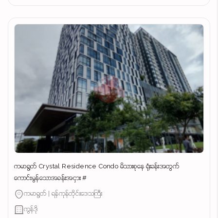
ကမာရွတ် Crystal Residence Condo မိသားစုနေ ရုံးခန်းအတွက်
ကောင်းမွန်သောအခန်းအငှား #
ကမာရွတ် | ရန်ကုန်တိုင်းဒေသကြီး
ကွန်ဒို