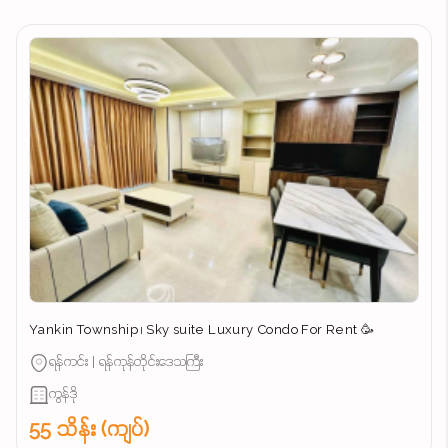
Yankin Township ၊ Sky suite Luxury Condo For Rent 🥳
ရန်ကင်း | ရန်ကုန်တိုင်းဒေသကြီး
ကွန်ဒို
55 သိန်း (ကျပ်)