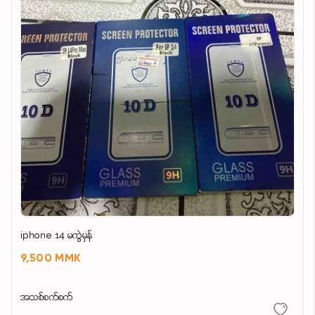
iphone 14 မကွဲမှန်
9,500 MMK
အသစ်စက်စက်