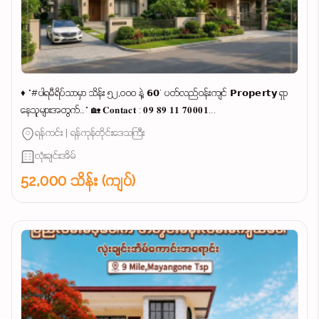
♦ "#ပါရမီရိပ်သာမှာ သိန်း ၅၂,၀၀၀ နဲ့ 𝟲𝟬' ပတ်လည်ဝန်းကျင် 𝗣𝗿𝗼𝗽𝗲𝗿𝘁𝘆 ရှာ
နေသူများအတွက်…" 🏡 𝐂𝐨𝐧𝐭𝐚𝐜𝐭 : 𝟎𝟗 𝟖𝟗 𝟏𝟏 𝟕𝟎𝟎𝟎𝟏...
ရန်ကင်း | ရန်ကုန်တိုင်းဒေသကြီး
လုံးချင်းအိမ်
52,000 သိန်း (ကျပ်)