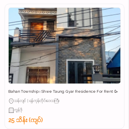
Bahan Township ၊ Shwe Taung Gyar Residence For Rent 🥳
သန်လျင် | ရန်ကုန်တိုင်းဒေသကြီး
ကွန်ဒို
25 သိန်း (ကျပ်)