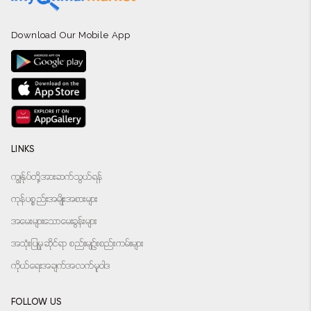
Download Our Mobile App
LINKS
ကျွန်ုပ်တို့အားဆက်သွယ်ရန်
ကုန်ပစ္စည်းအမျိုးအစားများ
အမေးများသောမေးခွန်းများ
အသုံးပြုမှုဆိုင်ရာ စည်းမျဉ်းစည်းကမ်းများ
ကိုယ်ရေးအချက်အလက်မူဝါဒ
FOLLOW US