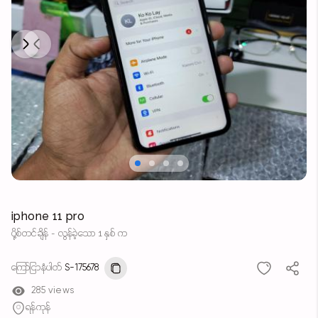
Next
Previous
iphone 11 pro
ပို့စ်တင်ချိန် - လွန်ခဲ့သော 1 နှစ် က
ကြော်ငြာနံပါတ်
S-175678
285 views
ရန်ကုန်