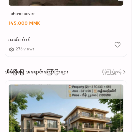
I phone cover
145,000 MMK
အသစ်စက်စက်
276 views
အိမ်ခြံမြေ အရောင်းကြော်ငြာများ
ပိုမိုကြည့်ရှုရန်