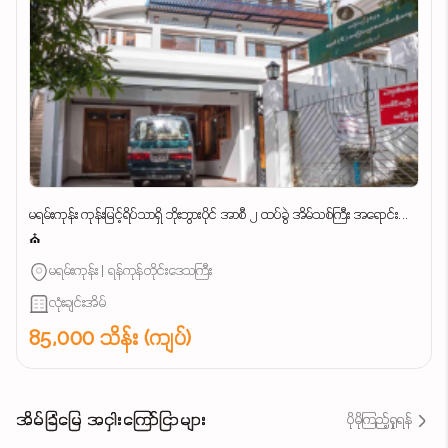
မရမ်းကုန်း ကုန်းမြင့်ရိပ်သာရှိ ဘိုးဘွားပိုင် အာစီ ၂ ထပ်ခွဲ အိမ်သစ်ကြီး အရောင်း...
⛪
မရမ်းကုန်း | ရန်ကုန်တိုင်းဒေသကြီး
လုံးချင်းအိမ်
85,000 သိန်း (ကျပ်)
အိမ်ခြံမြေ အငှါးကြော်ငြာများ
ပိုမိုကြည့်ရှုရန်