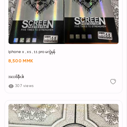
Iphone x , xs , 11 pro မကွဲမှန်
8,500 MMK
အသစ်နီးပါး
307 views