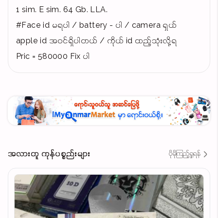
1 sim. E sim. 64 Gb. LLA.
#Face id မရပါ / battery - ပါ / camera ရှယ်
apple id အဝင်ရှိပါတယ် / ကိုယ် id ထည့်သုံးလို့ရ
Pric = 580000 Fix ပါ
အလားတူ ကုန်ပစ္စည်းများ
ပိုမိုကြည့်ရှုရန်