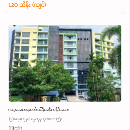
120 သိန်း (ကျပ်)
ကမ္ဘာအေးဘုရားလမ်းမကြီးအနီးကွန်ဒိုအငှား
မရမ်းကုန်း | ရန်ကုန်တိုင်းဒေသကြီး
ကွန်ဒို