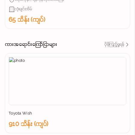
လုံးချင်းအိမ်
65 သိန်း (ကျပ်)
ကားအရောင်းကြော်ငြာများ
ပိုမိုကြည့်ရှုရန်
Toyota Wish
910 သိန်း (ကျပ်)