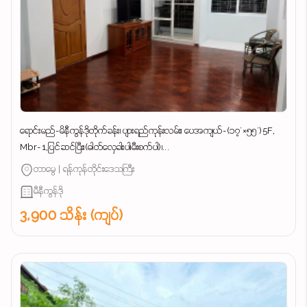
ရောင်းမည်-မိနီကွန်ဒိုတိုက်ခန်း၊ ပျားရည်ကုန်းလမ်း၊ ပေအကျယ်-(၁၇'×၅၅')5F,
Mbr-1,ပြင်ဆင်ပြီး၊(ဓါတ်လှေခါးပါ၊မီးစက်ပါ)၊...
တာမွေ | ရန်ကုန်တိုင်းဒေသကြီး
မီနီကွန်ဒို
3,900 သိန်း (ကျပ်)