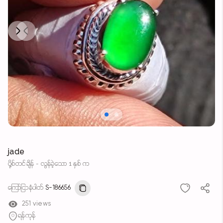
Next
Previous
jade
ပို့စ်တင်ချိန် - လွန်ခဲ့သော 1 နှစ် က
ကြော်ငြာနံပါတ်
S-186656
251 views
ရန်ကုန်