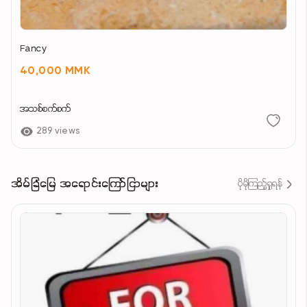
Fancy
40,000 MMK
အသစ်စက်စက်
289 views
အိမ်ခြံမြေ အရောင်းကြော်ငြာများ
ပိုမိုကြည့်ရှုရန်