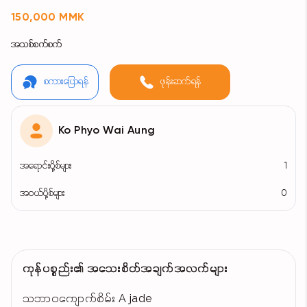
150,000 MMK
အသစ်စက်စက်
စကားပြောရန်
ဖုန်းဆက်ရန်
Ko Phyo Wai Aung
အရောင်းပို့စ်များ
1
အဝယ်ပို့စ်များ
0
ကုန်ပစ္စည်း၏ အသေးစိတ်အချက်အလက်များ
သဘာဝကျောက်စိမ်း A jade