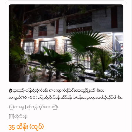
🏠ငှားမည်-မြေညီတိုက်ခန်း 👉ကျောက်မြောင်း၊တာမွေမြို့နယ်၊ 👍ပေ
အကျယ်(30'×60')မြေ ညီတိုက်ခန်း၊အိပ်ခန်း(၁)ခန်း၊ရေပူရေအေးပါ၊ဘိုထိုင်ပါ၊ 👍
မိသားစုနေ၊စားသောက်ဆိုင်၊ကုမ္ပဏီ ရုံးခန်း၊အဆင်ပြေ၊...
တာမွေ | ရန်ကုန်တိုင်းဒေသကြီး
တိုက်ခန်း
35 သိန်း (ကျပ်)