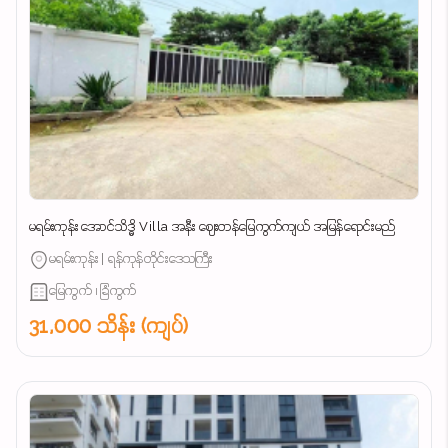
မရမ်းကုန်း အောင်သိဒ္ဓိ Villa အနီး ဈေးတန်မြေကွက်ကျယ် အမြန်ရောင်းမည်
မရမ်းကုန်း | ရန်ကုန်တိုင်းဒေသကြီး
မြေကွက် ၊ ခြံကွက်
31,000 သိန်း (ကျပ်)