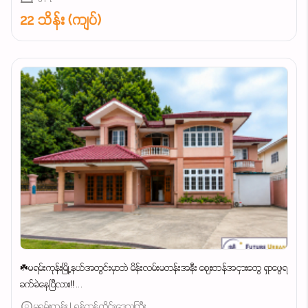
22 သိန်း (ကျပ်)
☘️မရမ်းကုန်းမြို့နယ်အတွင်းမှာဘဲ မိန်းလမ်းမတန်းအနီး ဈေးတန်အငှားတွေ ရှာဖွေရ
ခက်ခဲနေပြီလား‼️...
မရမ်းကုန်း | ရန်ကုန်တိုင်းဒေသကြီး