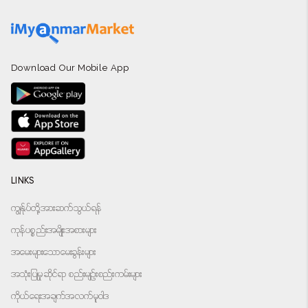
Download Our Mobile App
LINKS
ကျွန်ုပ်တို့အားဆက်သွယ်ရန်
ကုန်ပစ္စည်းအမျိုးအစားများ
အမေးများသောမေးခွန်းများ
အသုံးပြုမှုဆိုင်ရာ စည်းမျဉ်းစည်းကမ်းများ
ကိုယ်ရေးအချက်အလက်မူဝါဒ