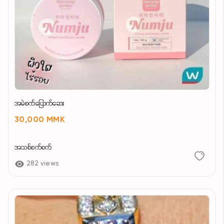
အမဲစက်ပြောက်ဆေး
30,000 MMK
အသစ်စက်စက်
282 views