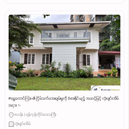
#ရွှေတောင်ကြား ၏ ငြိမ်သက်အေးချမ်းမှုကို ခံစားနိုင်မည့် အဆင့်မြင့် လုံးချင်းအိမ်
အငှား ✨
ဗဟန်း | ရန်ကုန်တိုင်းဒေသကြီး
လုံးချင်းအိမ်