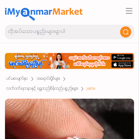
ပင်မစာမျက်နှာ
အရောင်းပို့စ်များ
လက်ဝတ်ရတနာနှင့် ရွှေထည်စိန်ထည်ပစ္စည်းများ
jade