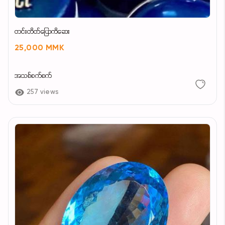
တင်းတိတ်ပြောကိဆေး
25,000 MMK
အသစ်စက်စက်
257 views