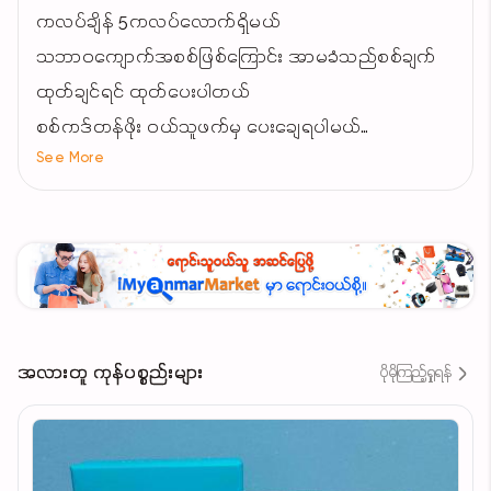
ကလပ်ချိန် 5ကလပ်လောက်ရှိမယ်
သဘာဝကျောက်အစစ်ဖြစ်ကြောင်း အာမခံသည်စစ်ချက်
ထုတ်ချင်ရင် ထုတ်ပေးပါတယ်
စစ်ကဒ်တန်ဖိုး ဝယ်သူဖက်မှ ပေးချေရပါမယ်
See More
အထည်ပြန်ဆင်ဝတ်ရပါမယ်
Price- 1သိန်း5သောင်း နဲ့ယူ (မလျှော့စျေး)
အလားတူ ကုန်ပစ္စည်းများ
ပိုမိုကြည့်ရှုရန်