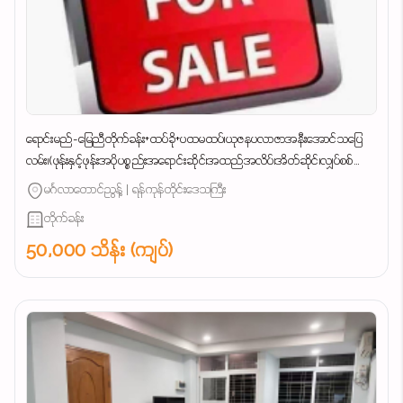
ရောင်းမည်-မြေညီတိုက်ခန်း+ထပ်ခို+ပထမထပ်၊ယုဇနပလာဇာအနီးအောင်သပြေ
လမ်း၊(ဖုန်းနှင့်ဖုန်းအပိုပစ္စည်းအရောင်းဆိုင်၊အထည်အလိပ်၊အိတ်ဆိုင်၊လျှပ်စစ်
ပစ္စည်း)လက်လီလက်ကားလုပ်ငန်းများအဆင်ပြေ......
မင်္ဂလာတောင်ညွန့် | ရန်ကုန်တိုင်းဒေသကြီး
တိုက်ခန်း
50,000 သိန်း (ကျပ်)