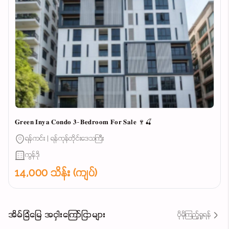
𝐆𝐫𝐞𝐞𝐧 𝐈𝐧𝐲𝐚 𝐂𝐨𝐧𝐝𝐨 𝟑-𝐁𝐞𝐝𝐫𝐨𝐨𝐦 𝐅𝐨𝐫 𝐒𝐚𝐥𝐞 🍷🍒
ရန်ကင်း | ရန်ကုန်တိုင်းဒေသကြီး
ကွန်ဒို
14,000 သိန်း (ကျပ်)
အိမ်ခြံမြေ အငှါးကြော်ငြာများ
ပိုမိုကြည့်ရှုရန်