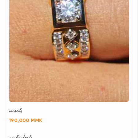
ငွေထည်
190,000 MMK
အသစ်စက်စက်