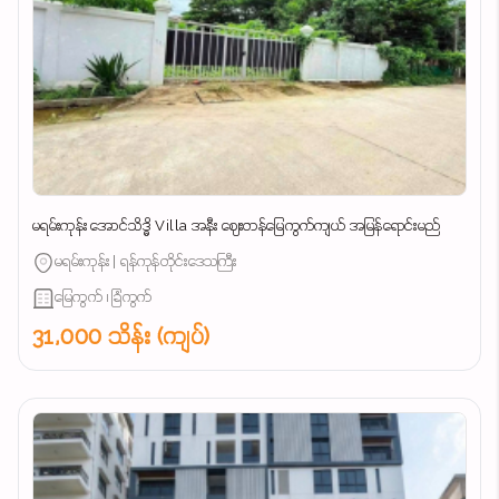
မရမ်းကုန်း အောင်သိဒ္ဓိ Villa အနီး ဈေးတန်မြေကွက်ကျယ် အမြန်ရောင်းမည်
မရမ်းကုန်း | ရန်ကုန်တိုင်းဒေသကြီး
မြေကွက် ၊ ခြံကွက်
31,000 သိန်း (ကျပ်)