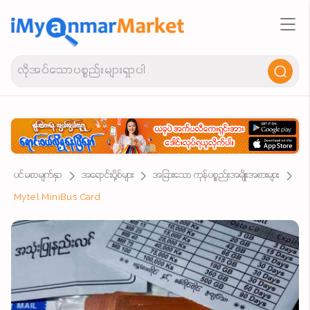
ပင်မစာမျက်နှာ
အရောင်းပို့စ်များ
အခြားသော ကုန်ပစ္စည်းအမျိုးအစားများ
Mytel MiniBus Card