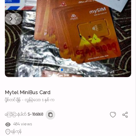
Next
Previous
Mytel MiniBus Card
ပို့စ်တင်ချိန် - လွန်ခဲ့သော 1 နှစ် က
ကြော်ငြာနံပါတ်
S-186868
484 views
ရန်ကုန်