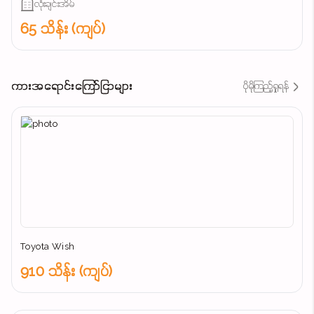
လုံးချင်းအိမ်
65 သိန်း (ကျပ်)
ကားအရောင်းကြော်ငြာများ
ပိုမိုကြည့်ရှုရန်
Toyota Wish
910 သိန်း (ကျပ်)