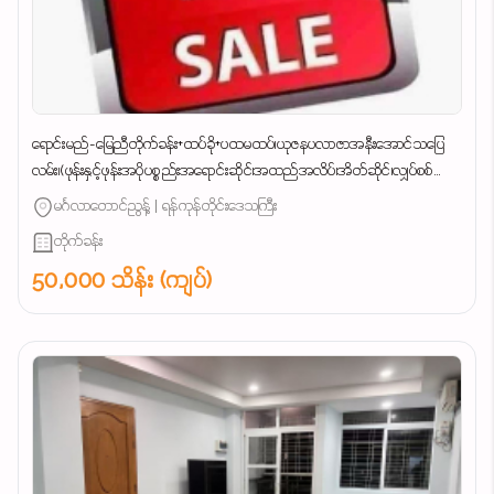
ရောင်းမည်-မြေညီတိုက်ခန်း+ထပ်ခို+ပထမထပ်၊ယုဇနပလာဇာအနီးအောင်သပြေ
လမ်း၊(ဖုန်းနှင့်ဖုန်းအပိုပစ္စည်းအရောင်းဆိုင်၊အထည်အလိပ်၊အိတ်ဆိုင်၊လျှပ်စစ်
ပစ္စည်း)လက်လီလက်ကားလုပ်ငန်းများအဆင်ပြေ......
မင်္ဂလာတောင်ညွန့် | ရန်ကုန်တိုင်းဒေသကြီး
တိုက်ခန်း
50,000 သိန်း (ကျပ်)