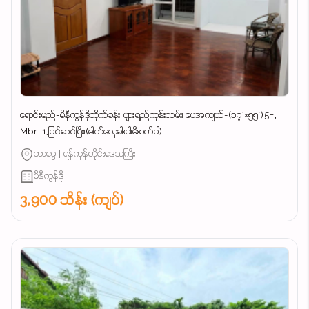
ရောင်းမည်-မိနီကွန်ဒိုတိုက်ခန်း၊ ပျားရည်ကုန်းလမ်း၊ ပေအကျယ်-(၁၇'×၅၅')5F,
Mbr-1,ပြင်ဆင်ပြီး၊(ဓါတ်လှေခါးပါ၊မီးစက်ပါ)၊...
တာမွေ | ရန်ကုန်တိုင်းဒေသကြီး
မီနီကွန်ဒို
3,900 သိန်း (ကျပ်)