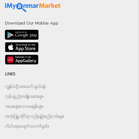
Download Our Mobile App
LINKS
ကျွန်ုပ်တို့အားဆက်သွယ်ရန်
ကုန်ပစ္စည်းအမျိုးအစားများ
အမေးများသောမေးခွန်းများ
အသုံးပြုမှုဆိုင်ရာ စည်းမျဉ်းစည်းကမ်းများ
ကိုယ်ရေးအချက်အလက်မူဝါဒ