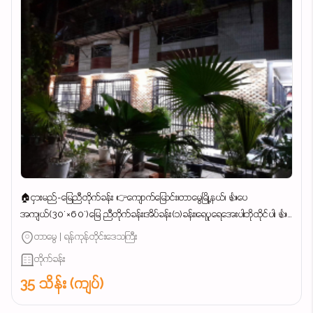
🏠ငှားမည်-မြေညီတိုက်ခန်း 👉ကျောက်မြောင်း၊တာမွေမြို့နယ်၊ 👍ပေ
အကျယ်(30'×60')မြေ ညီတိုက်ခန်း၊အိပ်ခန်း(၁)ခန်း၊ရေပူရေအေးပါ၊ဘိုထိုင်ပါ၊ 👍
မိသားစုနေ၊စားသောက်ဆိုင်၊ကုမ္ပဏီ ရုံးခန်း၊အဆင်ပြေ၊...
တာမွေ | ရန်ကုန်တိုင်းဒေသကြီး
တိုက်ခန်း
35 သိန်း (ကျပ်)