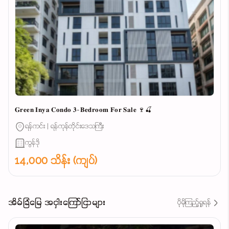
𝐆𝐫𝐞𝐞𝐧 𝐈𝐧𝐲𝐚 𝐂𝐨𝐧𝐝𝐨 𝟑-𝐁𝐞𝐝𝐫𝐨𝐨𝐦 𝐅𝐨𝐫 𝐒𝐚𝐥𝐞 🍷🍒
ရန်ကင်း | ရန်ကုန်တိုင်းဒေသကြီး
ကွန်ဒို
14,000 သိန်း (ကျပ်)
အိမ်ခြံမြေ အငှါးကြော်ငြာများ
ပိုမိုကြည့်ရှုရန်