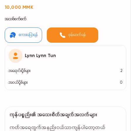
10,000 MMK
အသစ်စက်စက်
စကားပြောရန်
ဖုန်းဆက်ရန်
Lynn Lynn Tun
အရောင်းပို့စ်များ
2
အဝယ်ပို့စ်များ
0
ကုန်ပစ္စည်း၏ အသေးစိတ်အချက်အလက်များ
ကတ်အရေတွက်အနည်းငယ်သာကျန်ပါတော့တယ်