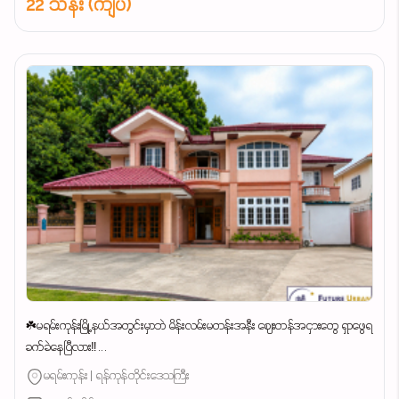
22 သိန်း (ကျပ်)
☘️မရမ်းကုန်းမြို့နယ်အတွင်းမှာဘဲ မိန်းလမ်းမတန်းအနီး ဈေးတန်အငှားတွေ ရှာဖွေရ
ခက်ခဲနေပြီလား‼️...
မရမ်းကုန်း | ရန်ကုန်တိုင်းဒေသကြီး