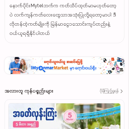
နောက်ပိုင်းMytelဘက်က ကတ်သိပ်ထုတ်မာမဟုတ်တော့
ပဲ လက်ကျန်ကတ်လေးတွေသာအသုံးပြုလို့ရတော့မာပါ ဒီ
လိုတန်တဲ့ကတ်မျိုးကို မြန်မာငွေ၁သောင်းကျပ်တည်းနဲ့
ဝယ်ယူရရှိနိုင်ပါတယ်
အလားတူ ကုန်ပစ္စည်းများ
ပိုမိုကြည့်ရှုရန်