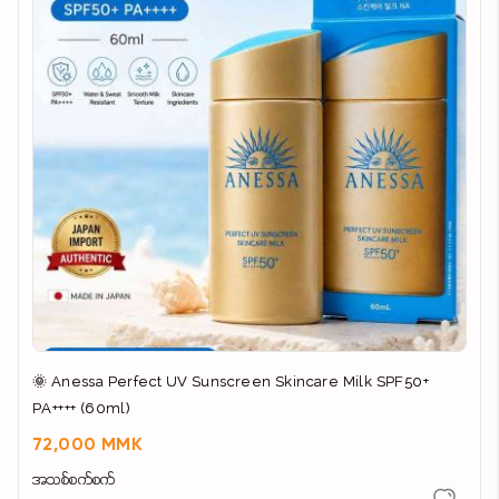
🌞 Anessa Perfect UV Sunscreen Skincare Milk SPF50+
PA++++ (60ml)
72,000 MMK
အသစ်စက်စက်