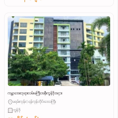
ကမ္ဘာအေးဘုရားလမ်းမကြီးအနီးကွန်ဒိုအငှား
မရမ်းကုန်း | ရန်ကုန်တိုင်းဒေသကြီး
ကွန်ဒို