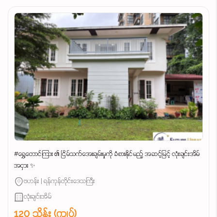
#ရွှေတောင်ကြား ၏ ငြိမ်သက်အေးချမ်းမှုကို ခံစားနိုင်မည့် အဆင့်မြင့် လုံးချင်းအိမ်
အငှား ✨
ဗဟန်း | ရန်ကုန်တိုင်းဒေသကြီး
လုံးချင်းအိမ်
120 သိန်း (ကျပ်)