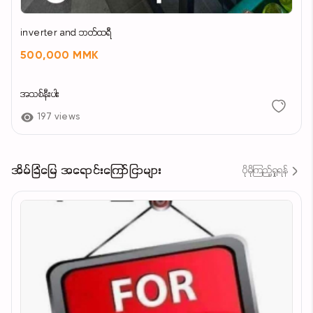
inverter and ဘတ်ထရီ
500,000 MMK
အသစ်နီးပါး
197 views
အိမ်ခြံမြေ အရောင်းကြော်ငြာများ
ပိုမိုကြည့်ရှုရန်