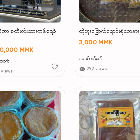
ီတာ စတီးလ်းဆားကန်ရေခဲ
တိုဟူးခြောက်ရောင်းစုံဘေနား
3,000 MMK
00,000 MMK
အသစ်စက်စက်
က်စက်
292 views
 views