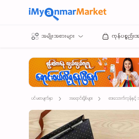
အမျိုးအစားများ
ကုန်ပစ္စည်း
ပင်မစာမျက်နှာ
အရောင်းပို့စ်များ
စားသောက်ကုန်နှင့်