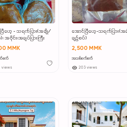
ပြီဟေ့ - သရက်ပြား(အချို/
အောင်ပြီဟေ့-သရက်ပြား(အချ
်)၊ အဝိုင်း၊အချပ်ပြားကြီး
ချဉ်စပ်)
000 MMK
2,500 MMK
က်စက်
အသစ်စက်စက်
1 views
203 views