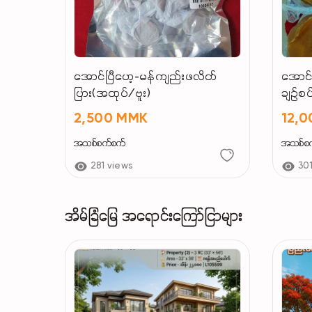
အောင်ပြီဟေ့-မန်ကျည်းဖလိတ်
အောင်
ပြား(အထုပ်/ဗူး)
ချဉ်စပ
2,500 MMK
12,
အသစ်စက်စက်
အသစ်စ
281 views
30
အိမ်ခြံမြေ အရောင်းကြော်ငြာများ