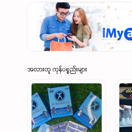
အလားတူ ကုန်ပစ္စည်းများ