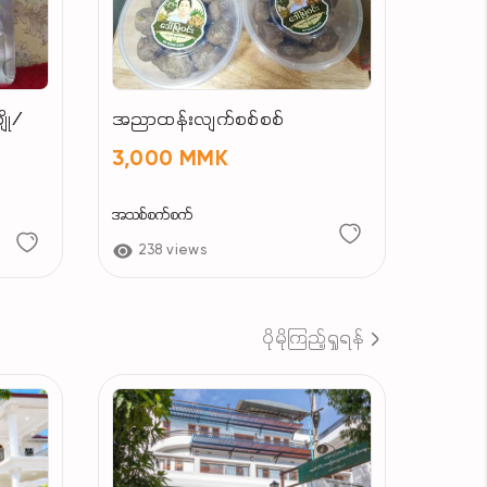
ို/
အညာထန်းလျက်စစ်စစ်
3,000 MMK
အသစ်စက်စက်
238 views
ပိုမိုကြည့်ရှုရန်