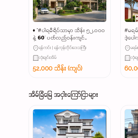
♦ "#ပါရမီရိပ်သာမှာ သိန်း ၅၂,၀၀၀
#မရမ်း
နဲ့ 𝟲𝟬' ပတ်လည်ဝန်းကျင်
ဒဲ့ပေါ
𝗣𝗿𝗼𝗽𝗲𝗿𝘁𝘆 ရှာနေသူများအတွက်…"
နဲ့ မ
ရန်ကင်း | ရန်ကုန်တိုင်းဒေသကြီး
မရမ်
🏡 𝐂𝐨𝐧𝐭𝐚𝐜𝐭 : 𝟎𝟗 𝟖𝟗 𝟏𝟏 𝟕𝟎𝟎𝟎𝟏...
ရှင့်💯
လုံးချင်းအိမ်
လုံးခ
52,000 သိန်း (ကျပ်)
60,00
အိမ်ခြံမြေ အငှါးကြော်ငြာများ