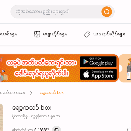
အသစ်များ
စျေးဆိုင်များ
အရောင်းပို့စ်များ
 အဖျော်ယမကာများ
ချော့ကလပ် box
ချော့ကလပ် box
ပို့စ်တင်ချိန် - လွန်ခဲ့သော 1 နှစ် က
ကြော်ငြာနံပါတ်
S-188882