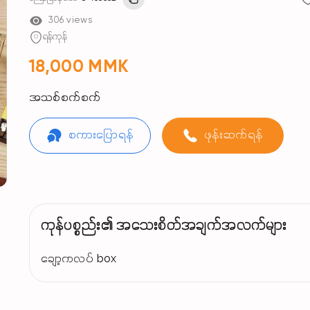
306 views
ရန်ကုန်
18,000 MMK
အသစ်စက်စက်
စကားပြောရန်
ဖုန်းဆက်ရန်
ကုန်ပစ္စည်း၏ အသေးစိတ်အချက်အလက်များ
ချော့ကလပ် box