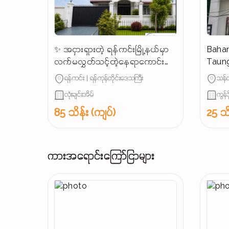
✨ အငှားရှားတဲ့ ရန်ကင်းမြို့နယ်မှာ
Bahan
လက်မလွှတ်သင့်တဲ့နေရာကောင်း
Taung
တစ်ခု
Rent 
ရန်ကင်း | ရန်ကုန်တိုင်းဒေသကြီး
သန်လ
လုံးချင်းအိမ်
ကွန်ဒိ
85 သိန်း (ကျပ်)
25 သိ
ကားအရောင်းကြော်ငြာများ