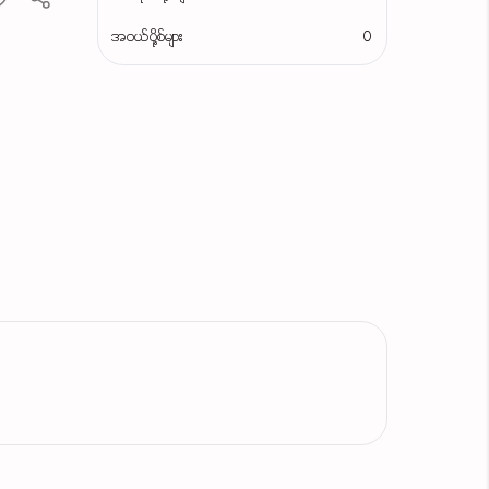
အဝယ်ပို့စ်များ
0