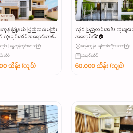
ကုန်းမြို့နယ် ပြည်လမ်းမကြီး
7မိုင် ပြည်လမ်းအနီး လုံးချင်း
က် လုံးချင်းအိမ်အရောင်းတစ်ခု
အရောင်း💯🏠
ိတ်ဆက်ပေးချင်ပါတယ်
းကုန်း | ရန်ကုန်တိုင်းဒေသကြီး
မရမ်းကုန်း | ရန်ကုန်တိုင်းဒေသကြီး
...
ျင်းအိမ်
လုံးချင်းအိမ်
0 သိန်း (ကျပ်)
60,000 သိန်း (ကျပ်)