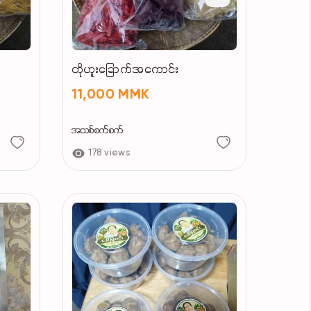
တိုဟူးခြောက်အကောင်း
11,000 MMK
အသစ်စက်စက်
178 views