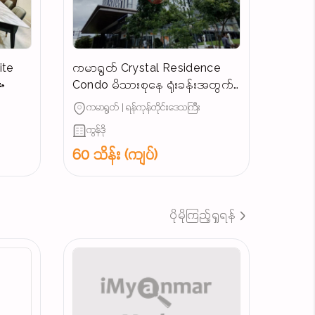
ite
ကမာရွတ် Crystal Residence

Condo မိသားစုနေ ရုံးခန်းအတွက်
ကောင်းမွန်သောအခန်းအငှား #
ကမာရွတ် | ရန်ကုန်တိုင်းဒေသကြီး
ကွန်ဒို
60 သိန်း (ကျပ်)
ပိုမိုကြည့်ရှုရန်