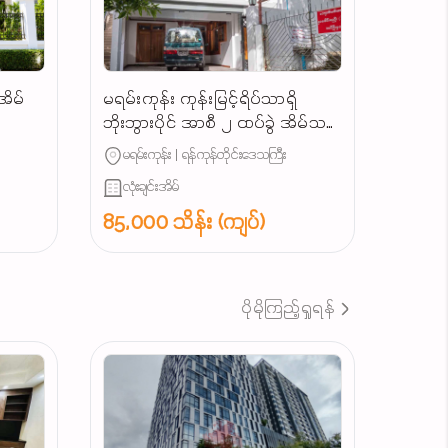
အိမ်
မရမ်းကုန်း ကုန်းမြင့်ရိပ်သာရှိ
ဘိုးဘွားပိုင် အာစီ ၂ ထပ်ခွဲ အိမ်သစ်
ကြီး အရောင်း... ⛪
မရမ်းကုန်း | ရန်ကုန်တိုင်းဒေသကြီး
လုံးချင်းအိမ်
85,000 သိန်း (ကျပ်)
ပိုမိုကြည့်ရှုရန်