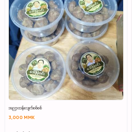
အညာထန်းလျက်စစ်စစ်
3,000 MMK