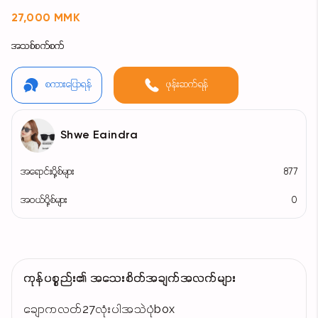
27,000 MMK
အသစ်စက်စက်
စကားပြောရန်
ဖုန်းဆက်ရန်
Shwe Eaindra
အရောင်းပို့စ်များ
877
အဝယ်ပို့စ်များ
0
ကုန်ပစ္စည်း၏ အသေးစိတ်အချက်အလက်များ
ချောကလတ်27လုံးပါအသဲပုံbox