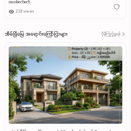
အသစ်စက်စက်
238 views
အိမ်ခြံမြေ အရောင်းကြော်ငြာများ
ပိုမိုကြည့်ရှုရန်