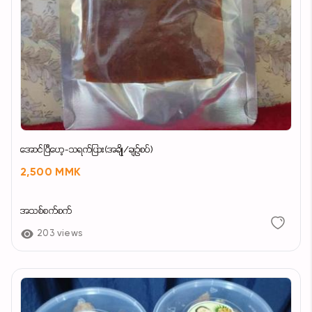
အောင်ပြီဟေ့-သရက်ပြား(အချို/ချဉ်စပ်)
2,500 MMK
အသစ်စက်စက်
203 views