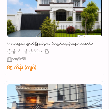
✨ အငှားရှားတဲ့ ရန်ကင်းမြို့နယ်မှာ လက်မလွှတ်သင့်တဲ့နေရာကောင်းတစ်ခု
ရန်ကင်း | ရန်ကုန်တိုင်းဒေသကြီး
လုံးချင်းအိမ်
85 သိန်း (ကျပ်)