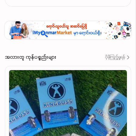
အလားတူ ကုန်ပစ္စည်းများ
ပိုမိုကြည့်ရှုရန်