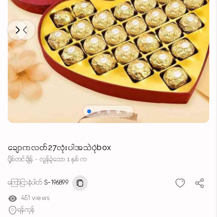
Next
Previous
ချောကလတ်27လုံးပါအသဲပုံbox
ပို့စ်တင်ချိန် - လွန်ခဲ့သော 1 နှစ် က
ကြော်ငြာနံပါတ်
S-196899
451 views
ရန်ကုန်