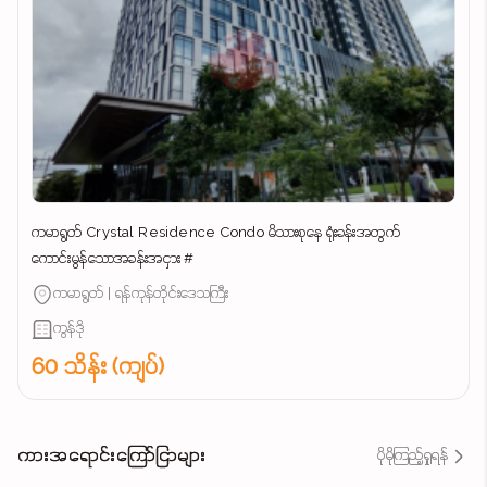
ကမာရွတ် Crystal Residence Condo မိသားစုနေ ရုံးခန်းအတွက်
ကောင်းမွန်သောအခန်းအငှား #
ကမာရွတ် | ရန်ကုန်တိုင်းဒေသကြီး
ကွန်ဒို
60 သိန်း (ကျပ်)
ကားအရောင်းကြော်ငြာများ
ပိုမိုကြည့်ရှုရန်