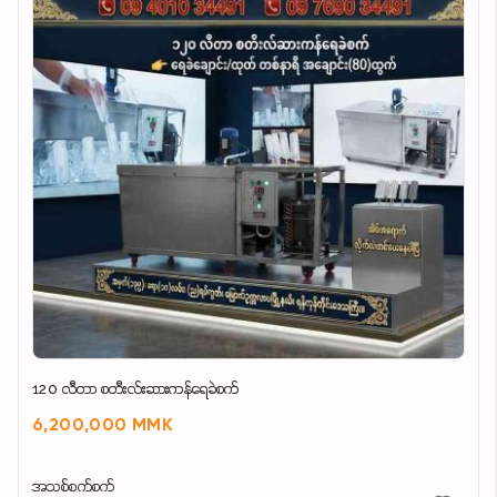
120 လီတာ စတီးလ်းဆားကန်ရေခဲစက်
6,200,000 MMK
အသစ်စက်စက်