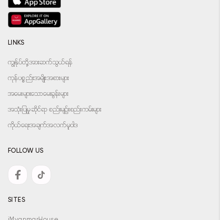
LINKS
ကျွန်ုပ်တို့အားဆက်သွယ်ရန်
ကုန်ပစ္စည်းအမျိုးအစားများ
အမေးများသောမေးခွန်းများ
အသုံးပြုမှုဆိုင်ရာ စည်းမျဉ်းစည်းကမ်းများ
ကိုယ်ရေးအချက်အလက်မူဝါဒ
FOLLOW US
SITES
iMyanmarHouse