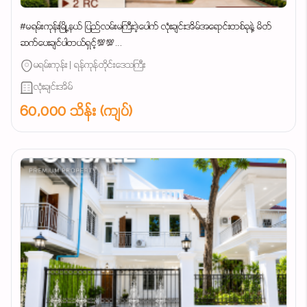
#မရမ်းကုန်းမြို့နယ် ပြည်လမ်းမကြီးဒဲ့ပေါက် လုံးချင်းအိမ်အရောင်းတစ်ခုနဲ့ မိတ်
ဆက်ပေးချင်ပါတယ်ရှင့်💯💯...
မရမ်းကုန်း | ရန်ကုန်တိုင်းဒေသကြီး
လုံးချင်းအိမ်
60,000 သိန်း (ကျပ်)