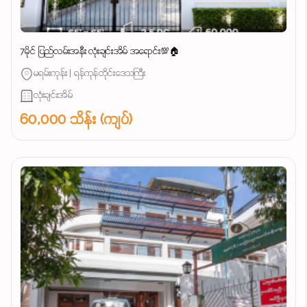
7မိုင် ပြည်လမ်းအနီး လုံးချင်းအိမ် အရောင်း💯🏠
မရမ်းကုန်း | ရန်ကုန်တိုင်းဒေသကြီး
လုံးချင်းအိမ်
60,000 သိန်း (ကျပ်)