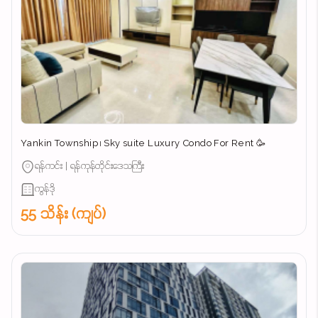
Yankin Township ၊ Sky suite Luxury Condo For Rent 🥳
ရန်ကင်း | ရန်ကုန်တိုင်းဒေသကြီး
ကွန်ဒို
55 သိန်း (ကျပ်)