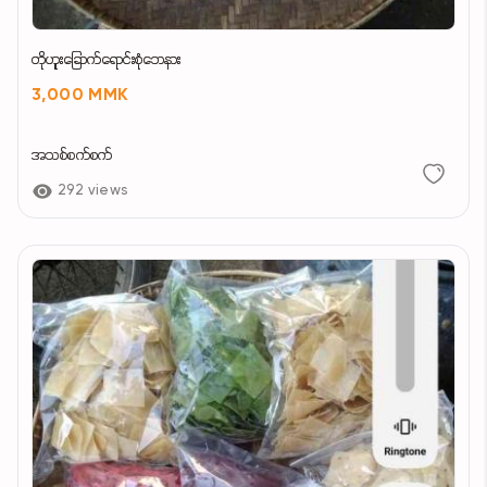
တိုဟူးခြောက်ရောင်းစုံဘေနား
3,000 MMK
အသစ်စက်စက်
292 views