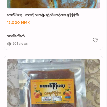
အောင်ပြီဟေ့ - သရက်ပြား(အချို/ချဉ်စပ်)၊ အဝိုင်း၊အချပ်ပြားကြီး
12,000 MMK
အသစ်စက်စက်
301 views