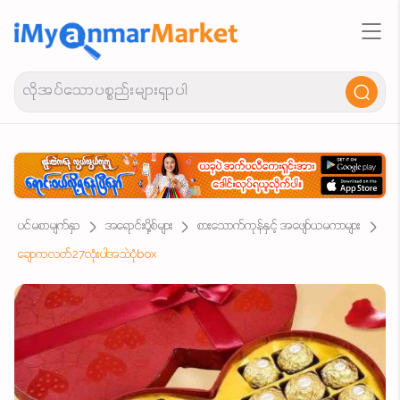
ပင်မစာမျက်နှာ
အရောင်းပို့စ်များ
စားသောက်ကုန်နှင့် အဖျော်ယမကာများ
ချောကလတ်27လုံးပါအသဲပုံbox