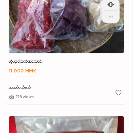
တိုဟူးခြောက်အကောင်း
11,000 MMK
အသစ်စက်စက်
178 views