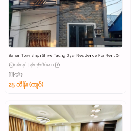
Bahan Township ၊ Shwe Taung Gyar Residence For Rent 🥳
သန်လျင် | ရန်ကုန်တိုင်းဒေသကြီး
ကွန်ဒို
25 သိန်း (ကျပ်)