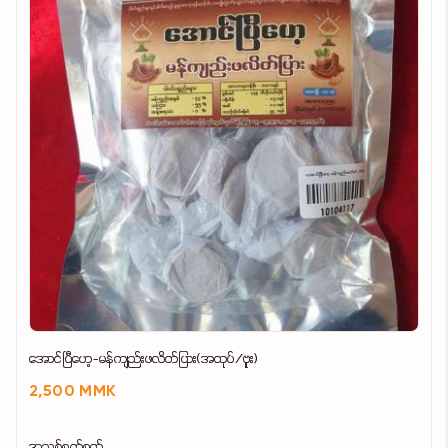
အောင်ပြီဟေ့-မန်ကျည်းဖလိတ်ပြား(အထုပ်/ဗူး)
2,500 MMK
အသစ်စက်စက်