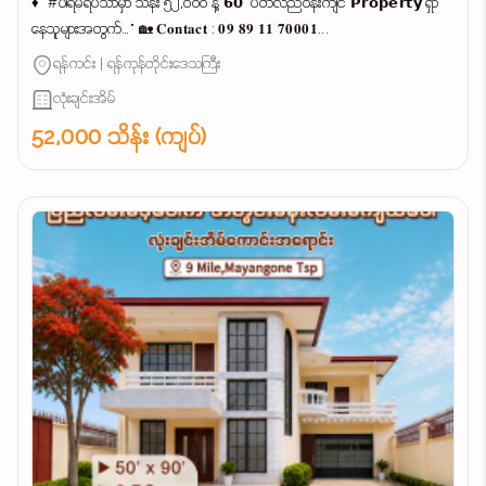
♦ "#ပါရမီရိပ်သာမှာ သိန်း ၅၂,၀၀၀ နဲ့ 𝟲𝟬' ပတ်လည်ဝန်းကျင် 𝗣𝗿𝗼𝗽𝗲𝗿𝘁𝘆 ရှာ
နေသူများအတွက်…" 🏡 𝐂𝐨𝐧𝐭𝐚𝐜𝐭 : 𝟎𝟗 𝟖𝟗 𝟏𝟏 𝟕𝟎𝟎𝟎𝟏...
ရန်ကင်း | ရန်ကုန်တိုင်းဒေသကြီး
လုံးချင်းအိမ်
52,000 သိန်း (ကျပ်)