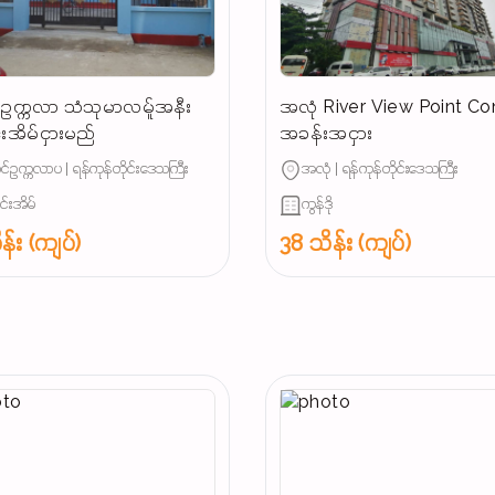
ဥက္ကလာ သံသုမာလမ်ူအနီး
အလုံ River View Point C
င်းအိမ်ငှားမည်
အခန်းအငှား
်ဥက္ကလာပ | ရန်ကုန်တိုင်းဒေသကြီး
အလုံ | ရန်ကုန်တိုင်းဒေသကြီး
ျင်းအိမ်
ကွန်ဒို
န်း (ကျပ်)
38 သိန်း (ကျပ်)