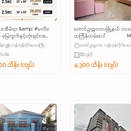
ခအိမ်ရာ &amp; #မလိခ
တောင်ဥက္ကလာပမြို့နယ် ဘ
 မြေကွက်နှင့်လုံးချင်းအ
သင်္ကြန်လမ်းပေါ် Mini
များ
Condo အရောင်း (𝐏𝐎𝐒𝐓 𝐍𝐎.291
န်းကျွန်း | ရန်ကုန်တိုင်းဒေသကြီး
တောင်ဥက္ကလာပ | ရန်ကုန်တိုင်းဒေသ
လို့ပြောပြီး မေးမြန်းပေးပါရန်)
ျင်းအိမ်
မီနီကွန်ဒို
0 သိန်း (ကျပ်)
4,300 သိန်း (ကျပ်)