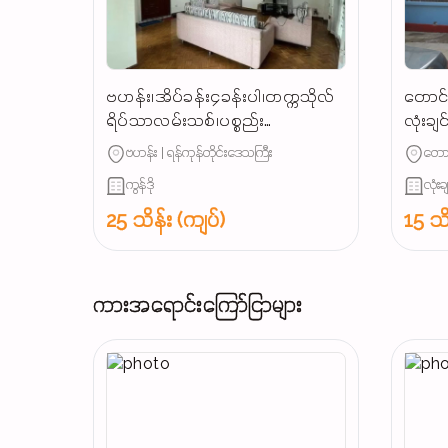
ဗဟန်း၊အိပ်ခန်း၄ခန်းပါ၊တက္ကသိုလ်
တောင်
ရိပ်သာလမ်းသစ်၊ပစ္စည်း
လုံးချ
စုံCondoအငှါးမို့၊စရန်ဦးသူရ👉☎️
ဗဟန်း | ရန်ကုန်တိုင်းဒေသကြီး
တောင
ကွန်ဒို
လုံးခ
25 သိန်း (ကျပ်)
15 သိ
ကားအရောင်းကြော်ငြာများ