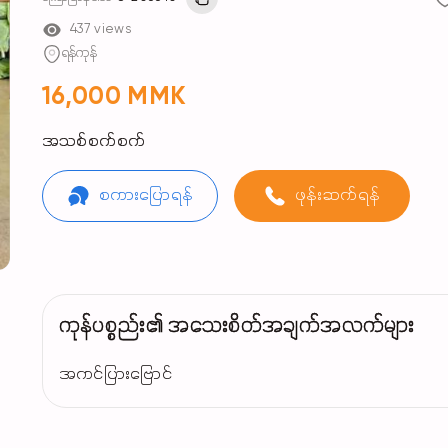
437 views
ရန်ကုန်
16,000 MMK
အသစ်စက်စက်
စကားပြောရန်
ဖုန်းဆက်ရန်
ကုန်ပစ္စည်း၏ အသေးစိတ်အချက်အလက်များ
အကင်ပြားဗြောင်