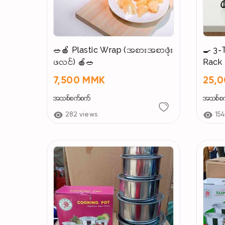
🥗🍎 Plastic Wrap (အစားအစာဖုံး
🍳 3-
ဖလင်) 🍎🥗
Rack 
7,500 MMK
25,
အသစ်စက်စက်
အသစ်စ
282 views
15