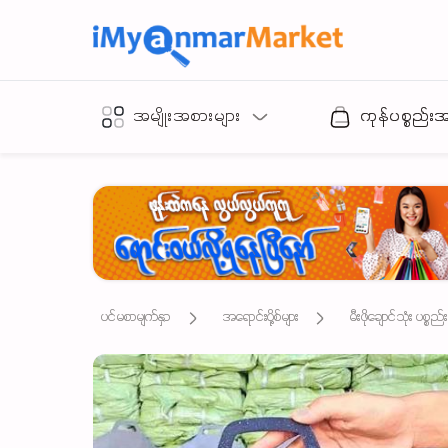
အမျိုးအစားများ
ကုန်ပစ္စည်း
ပင်မစာမျက်နှာ
အရောင်းပို့စ်များ
မီးဖိုချောင်သုံး ပစ္စ