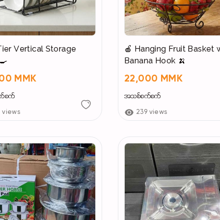
Tier Vertical Storage
🍎 Hanging Fruit Basket 
🍳
Banana Hook 🍌
000 MMK
22,000 MMK
က်စက်
အသစ်စက်စက်
4 views
239 views