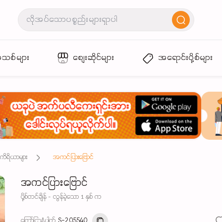
အသစ်များ
စျေးဆိုင်များ
အရောင်းပို့စ်များ
ည်းကိရိယာများ
အကင်ပြားဗြောင်
အကင်ပြားဗြောင်
ပို့စ်တင်ချိန် - လွန်ခဲ့သော 1 နှစ် က
ကြော်ငြာနံပါတ်
S-205540