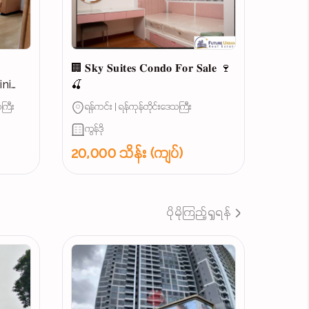
ယ
🏢 𝐒𝐤𝐲 𝐒𝐮𝐢𝐭𝐞𝐬 𝐂𝐨𝐧𝐝𝐨 𝐅𝐨𝐫 𝐒𝐚𝐥𝐞 🍷
🍒
ကြီး
ရန်ကင်း | ရန်ကုန်တိုင်းဒေသကြီး
...
ကွန်ဒို
20,000 သိန်း (ကျပ်)
ပိုမိုကြည့်ရှုရန်