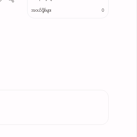
အဝယ်ပို့စ်များ
0