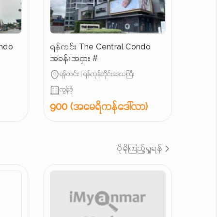
ondo
ရန်ကင်း The Central Condo
အခန်းအငှား #
ရန်ကင်း | ရန်ကုန်တိုင်းဒေသကြီး
ကွန်ဒို
900 (အမေရိကန်ဒေါ်လာ)
ပိုမိုကြည့်ရှုရန်