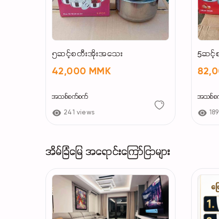
၅ဆင့်စတီးအိုးအသေး
5ဆင့်
42,000 MMK
82,
အသစ်စက်စက်
အသစ်စ
241 views
189
အိမ်ခြံမြေ အရောင်းကြော်ငြာများ