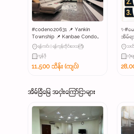
#codeno20631 📌 Yankin
✨#မေ
Township 📌 Kanbae Condo
အိမ်ရာ
for SALE 📣📣📣
ရောင်း
ရန်ကင်း | ရန်ကုန်တိုင်းဒေသကြီး
သင်္ဃ
ကွန်ဒို
လုံးခ
11,500 သိန်း (ကျပ်)
28,00
အိမ်ခြံမြေ အငှါးကြော်ငြာများ