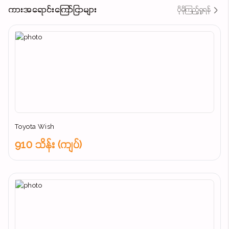
ကားအရောင်းကြော်ငြာများ
ပိုမိုကြည့်ရှုရန်
Toyota Wish
910 သိန်း (ကျပ်)