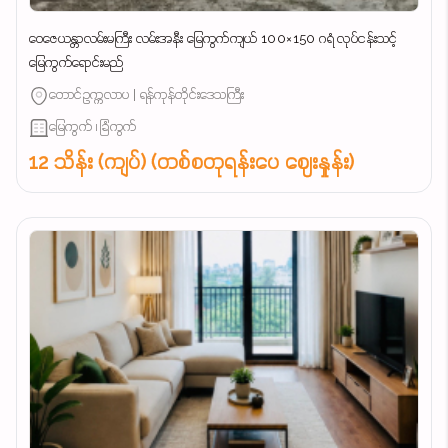
ဝေဇေယန္တာလမ်းမကြီး လမ်းအနီး မြေကွက်ကျယ် 100×150 ဂရံ လုပ်ငန်းသင့်
မြေကွက်ရောင်းမည်
တောင်ဥက္ကလာပ | ရန်ကုန်တိုင်းဒေသကြီး
မြေကွက် ၊ ခြံကွက်
12 သိန်း (ကျပ်) (တစ်စတုရန်းပေ ဈေးနှုန်း)