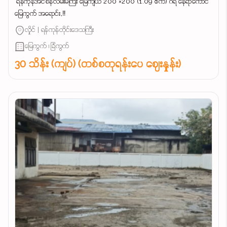
‌ ရန်ကုန်အင်စိန်လမ်းမကြီး မြေကျယ် 200 ×200 (1.09 ဧက) ဂရံ နေရာကောင်
မြေကွက် အရောင်း,‼️
လှိုင် | ရန်ကုန်တိုင်းဒေသကြီး
မြေကွက် ၊ ခြံကွက်
30 သိန်း (ကျပ်) (တစ်စတုရန်းပေ ဈေးနှုန်း)