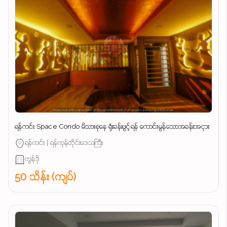
ရန်ကင်း Space Condo မိသားစုနေ ရုံးခန်းဖွင့်ရန် ကောင်းမွန်သောအခန်းအငှား
ရန်ကင်း | ရန်ကုန်တိုင်းဒေသကြီး
ကွန်ဒို
50 သိန်း (ကျပ်)