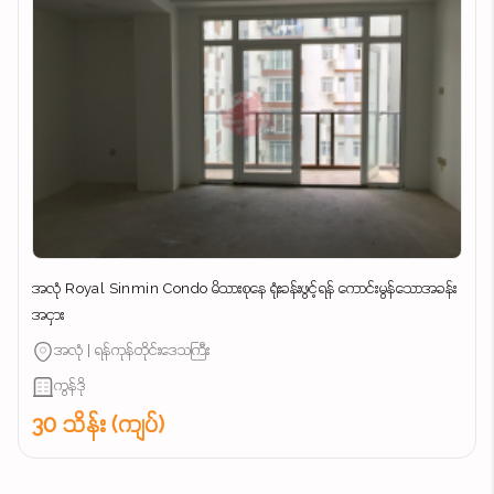
အလုံ Royal Sinmin Condo မိသားစုနေ ရုံးခန်းဖွင့်ရန် ကောင်းမွန်သောအခန်း
အငှား
အလုံ | ရန်ကုန်တိုင်းဒေသကြီး
ကွန်ဒို
30 သိန်း (ကျပ်)