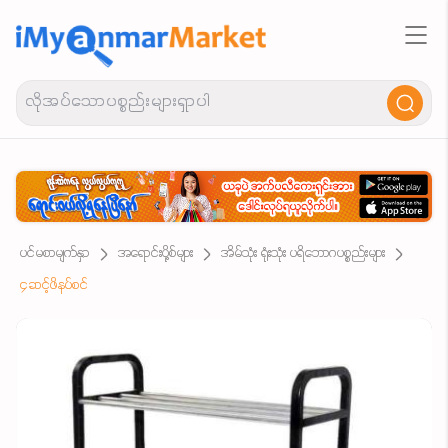
ပင်မစာမျက်နှာ
အရောင်းပို့စ်များ
အိမ်သုံး ရုံးသုံး ပရိဘောဂပစ္စည်းများ
၄ဆင့်ဖိနပ်စင်