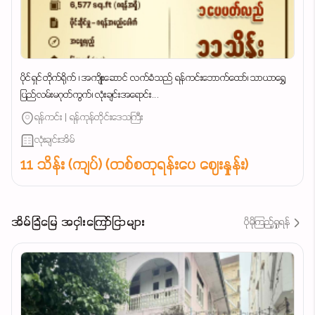
ပိုင်ရှင်တိုက်ရိုက် ၊ အကျိုးဆောင် လက်ခံသည် ရန်ကင်းဘောက်ထော်၊ သာယာရွှေ
ပြည်လမ်းမဂုတ်ကွက်၊ လုံးချင်းအရောင်း...
ရန်ကင်း | ရန်ကုန်တိုင်းဒေသကြီး
လုံးချင်းအိမ်
11 သိန်း (ကျပ်) (တစ်စတုရန်းပေ ဈေးနှုန်း)
အိမ်ခြံမြေ အငှါးကြော်ငြာများ
ပိုမိုကြည့်ရှုရန်