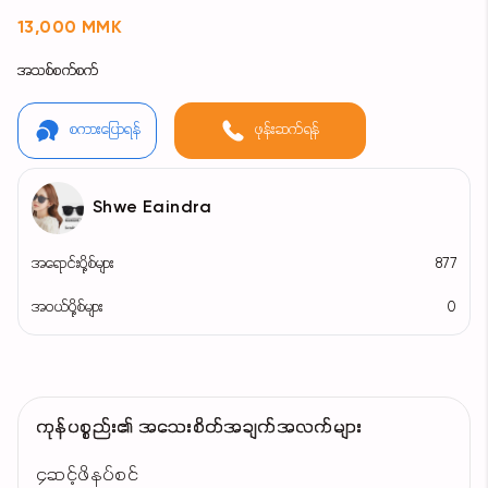
13,000 MMK
အသစ်စက်စက်
စကားပြောရန်
ဖုန်းဆက်ရန်
Shwe Eaindra
အရောင်းပို့စ်များ
877
အဝယ်ပို့စ်များ
0
ကုန်ပစ္စည်း၏ အသေးစိတ်အချက်အလက်များ
၄ဆင့်ဖိနပ်စင်