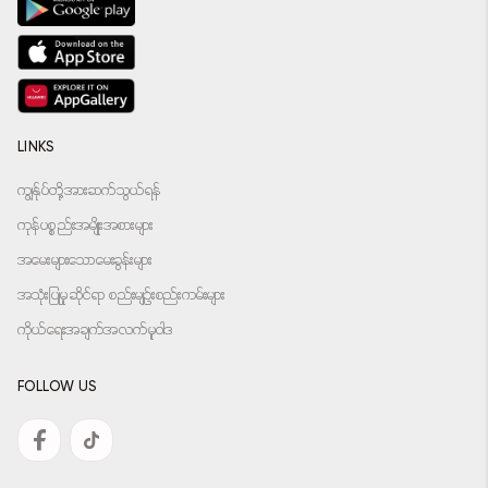
LINKS
ကျွန်ုပ်တို့အားဆက်သွယ်ရန်
ကုန်ပစ္စည်းအမျိုးအစားများ
အမေးများသောမေးခွန်းများ
အသုံးပြုမှုဆိုင်ရာ စည်းမျဉ်းစည်းကမ်းများ
ကိုယ်ရေးအချက်အလက်မူဝါဒ
FOLLOW US