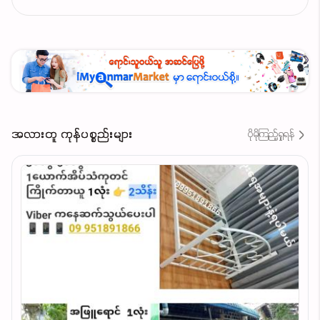
အလားတူ ကုန်ပစ္စည်းများ
ပိုမိုကြည့်ရှုရန်