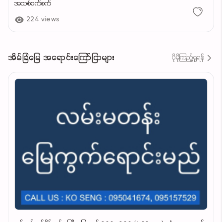
အသစ်စက်စက်
224 views
အိမ်ခြံမြေ အရောင်းကြော်ငြာများ
ပိုမိုကြည့်ရှုရန်