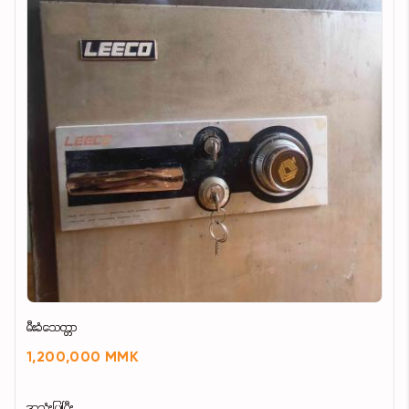
မီးခံသေတ္တာ
1,200,000 MMK
အသုံးပြုပြီး