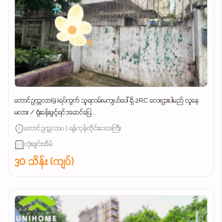
တောင်ဥက္ကလာ(9)ရပ်ကွက် သူရလမ်းမကျယ်ပေါ် ရှိ 2RC လေးဌားပါမည် လူနေ
မလား / ရုံးခန်းဖွင့်ရင်အဆင်ပြေ...
တောင်ဥက္ကလာပ | ရန်ကုန်တိုင်းဒေသကြီး
လုံးချင်းအိမ်
30 သိန်း (ကျပ်)