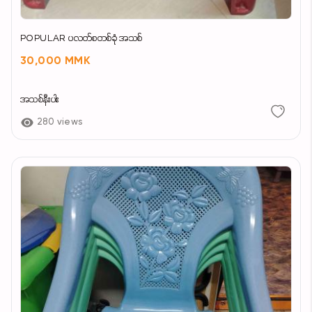
POPULAR ပလတ်စတစ်ခုံ အသစ်
30,000 MMK
အသစ်နီးပါး
280 views