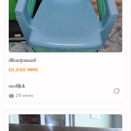
အိမ်အသုံးအဆောင်
50,000 MMK
အသစ်နီးပါး
215 views