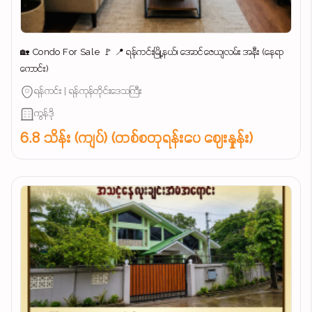
🏡 Condo For Sale 🚩 📍 ရန်ကင်းမြို့နယ်၊ အောင်ဇေယျလမ်း အနီး (နေရာ
ကောင်း)
ရန်ကင်း | ရန်ကုန်တိုင်းဒေသကြီး
ကွန်ဒို
6.8 သိန်း (ကျပ်) (တစ်စတုရန်းပေ ဈေးနှုန်း)