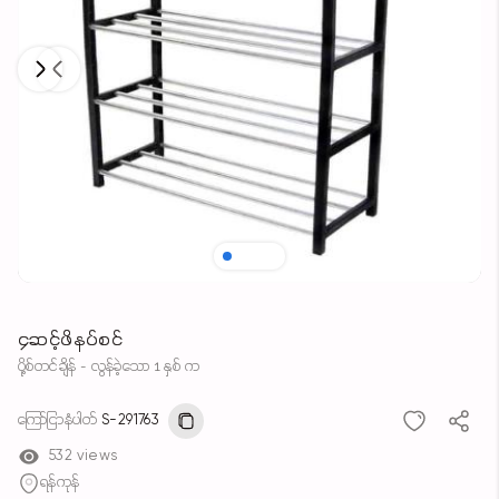
Next
Previous
၄ဆင့်ဖိနပ်စင်
ပို့စ်တင်ချိန် - လွန်ခဲ့သော 1 နှစ် က
ကြော်ငြာနံပါတ်
S-291763
532 views
ရန်ကုန်