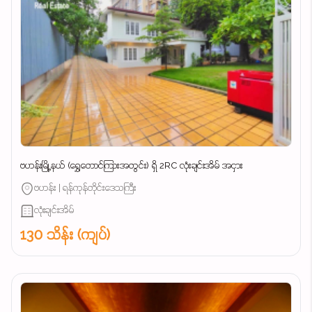
ဗဟန်းမြို့နယ် (ရွှေတောင်ကြားအတွင်း) ရှိ 2RC လုံးချင်းအိမ် အငှား
ဗဟန်း | ရန်ကုန်တိုင်းဒေသကြီး
လုံးချင်းအိမ်
130 သိန်း (ကျပ်)