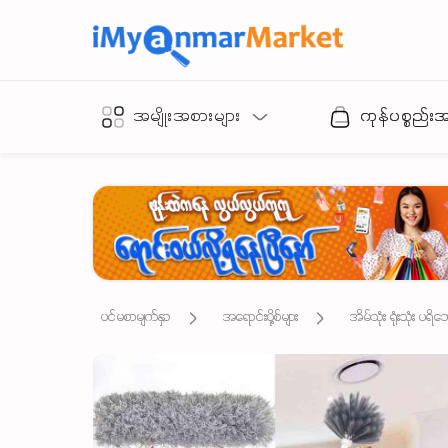
အမျိုးအစားများ
ကုန်ပစ္စည်း
ပင်မစာမျက်နှာ
အရောင်းပို့စ်များ
အိမ်သုံး ရုံးသုံး ပရိ