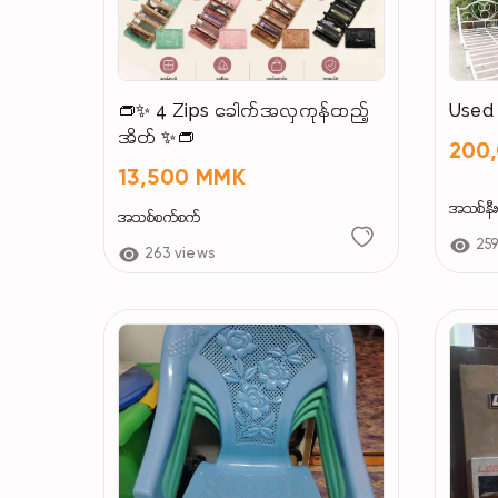
👝✨ 4 Zips ခေါက်အလှကုန်ထည့်
Used
အိတ် ✨👝
200
13,500 MMK
အသစ်နီးပ
အသစ်စက်စက်
25
263 views