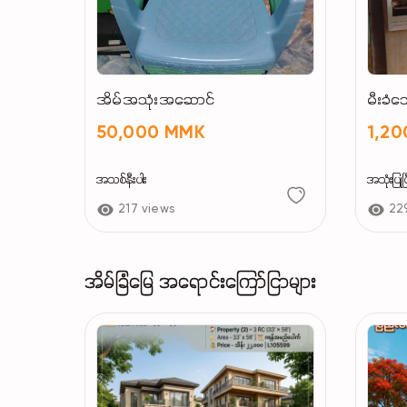
အိမ်အသုံးအဆောင်
မီးခံသ
50,000 MMK
1,2
အသစ်နီးပါး
အသုံးပြုပြ
217 views
22
အိမ်ခြံမြေ အရောင်းကြော်ငြာများ