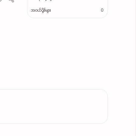
အဝယ်ပို့စ်များ
0