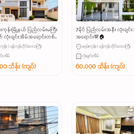
ကုန်းမြို့နယ် ပြည်လမ်းမကြီး
7မိုင် ပြည်လမ်းအနီး လုံးချင်း
က် လုံးချင်းအိမ်အရောင်းတစ်ခု
အရောင်း💯🏠
ိတ်ဆက်ပေးချင်ပါတယ်
းကုန်း | ရန်ကုန်တိုင်းဒေသကြီး
မရမ်းကုန်း | ရန်ကုန်တိုင်းဒေသကြီး
...
ျင်းအိမ်
လုံးချင်းအိမ်
0 သိန်း (ကျပ်)
60,000 သိန်း (ကျပ်)