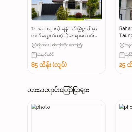
✨ အငှားရှားတဲ့ ရန်ကင်းမြို့နယ်မှာ
Bahan
လက်မလွှတ်သင့်တဲ့နေရာကောင်း
Taung
တစ်ခု
Rent 
ရန်ကင်း | ရန်ကုန်တိုင်းဒေသကြီး
သန်လ
လုံးချင်းအိမ်
ကွန်ဒိ
85 သိန်း (ကျပ်)
25 သိ
ကားအရောင်းကြော်ငြာများ