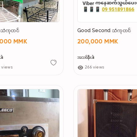
 သံကုတင်
Good Second သံကုတင်
,000 MMK
200,000 MMK
ါး
အသစ်နီးပါး
9 views
266 views