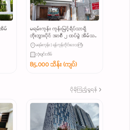
အိမ်
မရမ်းကုန်း ကုန်းမြင့်ရိပ်သာရှိ
ဘိုးဘွားပိုင် အာစီ ၂ ထပ်ခွဲ အိမ်သစ်
ကြီး အရောင်း... ⛪
မရမ်းကုန်း | ရန်ကုန်တိုင်းဒေသကြီး
လုံးချင်းအိမ်
85,000 သိန်း (ကျပ်)
ပိုမိုကြည့်ရှုရန်