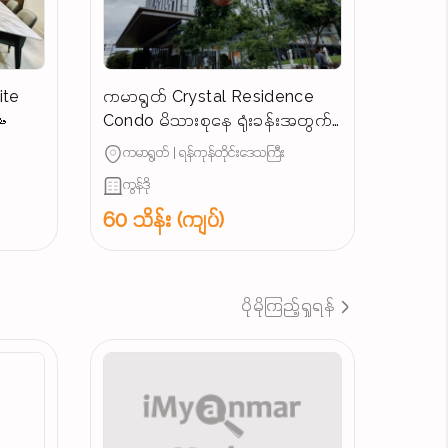
ite
ကမာရွတ် Crystal Residence

Condo မိသားစုနေ ရုံးခန်းအတွက်
ကောင်းမွန်သောအခန်းအငှား #
ကမာရွတ် | ရန်ကုန်တိုင်းဒေသကြီး
ကွန်ဒို
60 သိန်း (ကျပ်)
ပိုမိုကြည့်ရှုရန်