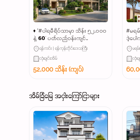
♦ "#ပါရမီရိပ်သာမှာ သိန်း ၅၂,၀၀၀
#မရမ်း
နဲ့ 𝟲𝟬' ပတ်လည်ဝန်းကျင်
ဒဲ့ပေါ
𝗣𝗿𝗼𝗽𝗲𝗿𝘁𝘆 ရှာနေသူများအတွက်…"
နဲ့ မ
ရန်ကင်း | ရန်ကုန်တိုင်းဒေသကြီး
မရမ်
🏡 𝐂𝐨𝐧𝐭𝐚𝐜𝐭 : 𝟎𝟗 𝟖𝟗 𝟏𝟏 𝟕𝟎𝟎𝟎𝟏...
ရှင့်💯
လုံးချင်းအိမ်
လုံးခ
52,000 သိန်း (ကျပ်)
60,00
အိမ်ခြံမြေ အငှါးကြော်ငြာများ