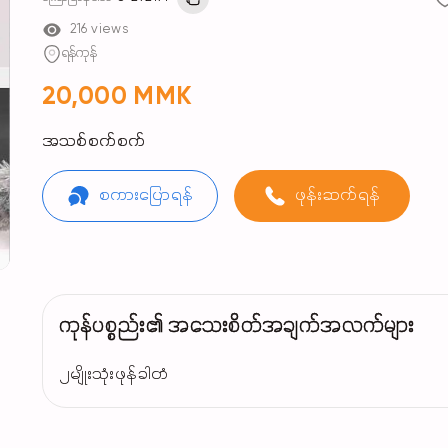
216 views
ရန်ကုန်
20,000 MMK
အသစ်စက်စက်
စကားပြောရန်
ဖုန်းဆက်ရန်
ကုန်ပစ္စည်း၏ အသေးစိတ်အချက်အလက်များ
၂မျိုးသုံးဖုန်ခါတံ