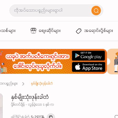
အသစ်များ
စျေးဆိုင်များ
အရောင်းပို့စ်များ
ဘောဂပစ္စည်းများ
နှစ်မျိုးသုံးဖုန်းခါတံ
နှစ်မျိုးသုံးဖုန်းခါတံ
ပို့စ်တင်ချိန် - လွန်ခဲ့သော 1 နှစ် က
ကြော်ငြာနံပါတ်
S-292174