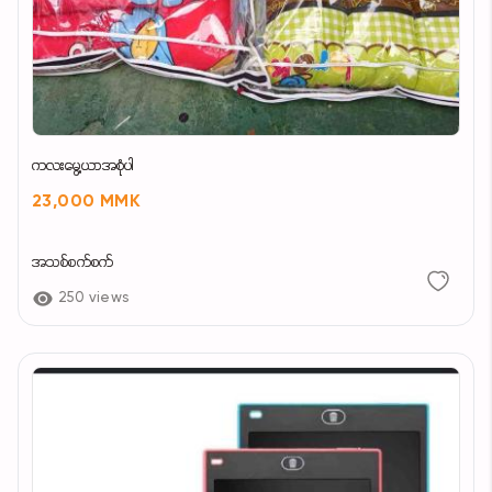
ကလးမွေ့ယာအစုံပါ
23,000 MMK
အသစ်စက်စက်
250 views