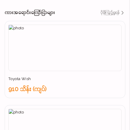
ကားအရောင်းကြော်ငြာများ
ပိုမိုကြည့်ရှုရန်
Toyota Wish
910 သိန်း (ကျပ်)