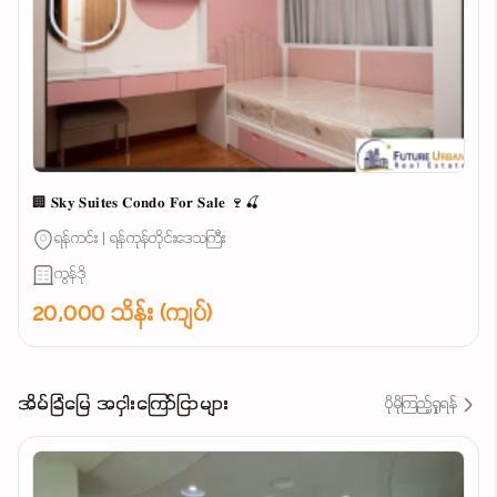
🏢 𝐒𝐤𝐲 𝐒𝐮𝐢𝐭𝐞𝐬 𝐂𝐨𝐧𝐝𝐨 𝐅𝐨𝐫 𝐒𝐚𝐥𝐞 🍷🍒
ရန်ကင်း | ရန်ကုန်တိုင်းဒေသကြီး
ကွန်ဒို
20,000 သိန်း (ကျပ်)
အိမ်ခြံမြေ အငှါးကြော်ငြာများ
ပိုမိုကြည့်ရှုရန်