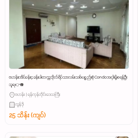
ဗဟန်း၊အိပ်ခန်း၄ခန်းပါ၊တက္ကသိုလ်ရိပ်သာလမ်းသစ်၊ပစ္စည်းစုံCondoအငှါးမို့၊စရန်ဦး
သူရ👉☎️
ဗဟန်း | ရန်ကုန်တိုင်းဒေသကြီး
ကွန်ဒို
25 သိန်း (ကျပ်)