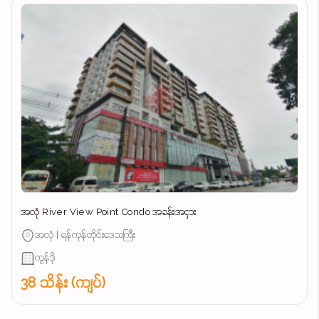
အလုံ River View Point Condo အခန်းအငှား
အလုံ | ရန်ကုန်တိုင်းဒေသကြီး
ကွန်ဒို
38 သိန်း (ကျပ်)