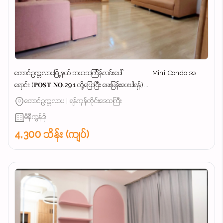
တောင်ဥက္ကလာပမြို့နယ် ဘယသင်္ကြန်လမ်းပေါ် Mini Condo အ
ရောင်း (𝐏𝐎𝐒𝐓 𝐍𝐎.291 လို့ပြောပြီး မေးမြန်းပေးပါရန်)...
တောင်ဥက္ကလာပ | ရန်ကုန်တိုင်းဒေသကြီး
မီနီကွန်ဒို
4,300 သိန်း (ကျပ်)