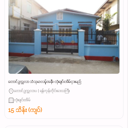
တောင်ဥက္ကလာ သံသုမာလမ်ူအနီး လုံးချင်းအိမ်ငှားမည်
တောင်ဥက္ကလာပ | ရန်ကုန်တိုင်းဒေသကြီး
လုံးချင်းအိမ်
15 သိန်း (ကျပ်)