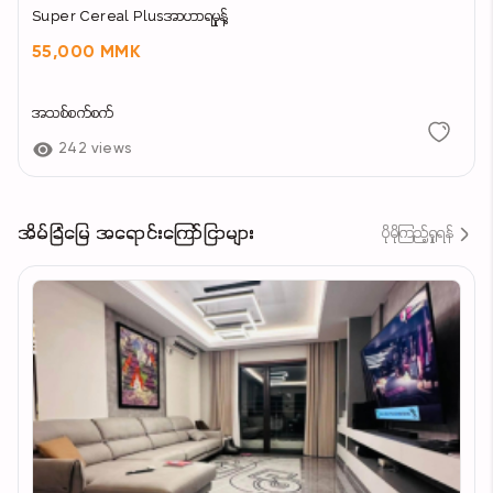
Super Cereal Plusအာဟာရမှုန့်
55,000 MMK
အသစ်စက်စက်
242 views
အိမ်ခြံမြေ အရောင်းကြော်ငြာများ
ပိုမိုကြည့်ရှုရန်