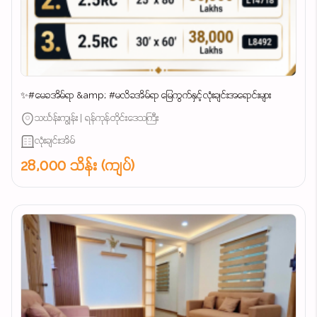
✨#မေခအိမ်ရာ &amp; #မလိခအိမ်ရာ မြေကွက်နှင့်လုံးချင်းအရောင်းများ
သင်္ဃန်းကျွန်း | ရန်ကုန်တိုင်းဒေသကြီး
လုံးချင်းအိမ်
28,000 သိန်း (ကျပ်)