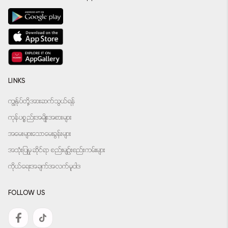
LINKS
ကျွန်ုပ်တို့အားဆက်သွယ်ရန်
ကုန်ပစ္စည်းအမျိုးအစားများ
အမေးများသောမေးခွန်းများ
အသုံးပြုမှုဆိုင်ရာ စည်းမျဉ်းစည်းကမ်းများ
ကိုယ်ရေးအချက်အလက်မူဝါဒ
FOLLOW US