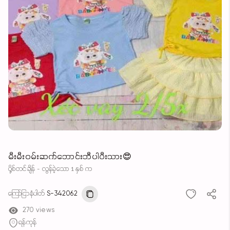
မီးမီးဝမ်းဆက်ဘောင်းဘီပါပီးသား😍
ပို့စ်တင်ချိန် - လွန်ခဲ့သော 1 နှစ် က
ကြော်ငြာနံပါတ်
S-342062
270 views
ရန်ကုန်