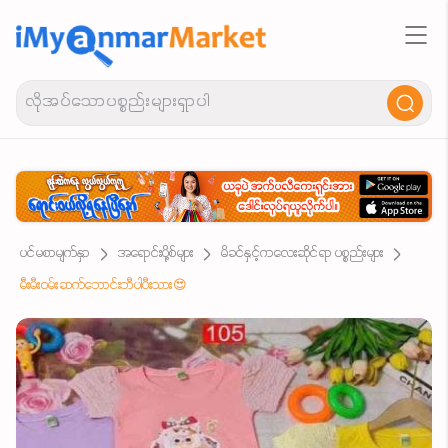
ပင်မစာမျက်နှာ
အရောင်းပို့စ်များ
မိခင်နှင့်ကလေးဆိုင်ရာ ပစ္စည်းများ
မီးမီးဝမ်းဆက်ဘောင်းဘီပါပီးသား😍