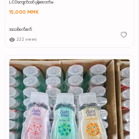
LCDကျေက်သင်ပုန်း၈လက်မ
15,000 MMK
အသစ်စက်စက်
222 views