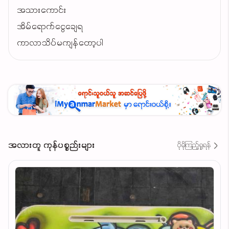
အသားကောင်း
အိမ်ရောက်ငွေချေရ
ကာလာသိပ်မကျန်တော့ပါ
အလားတူ ကုန်ပစ္စည်းများ
ပိုမိုကြည့်ရှုရန်