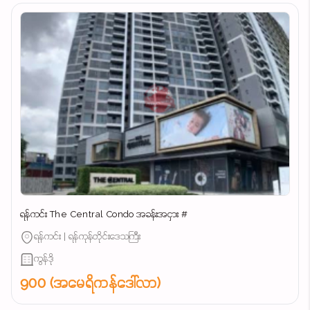
ရန်ကင်း The Central Condo အခန်းအငှား #
ရန်ကင်း | ရန်ကုန်တိုင်းဒေသကြီး
ကွန်ဒို
900 (အမေရိကန်ဒေါ်လာ)