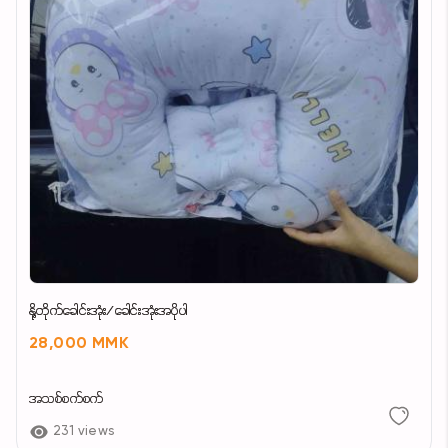
နို့တိုက်ခေါင်းအုံး/ခေါင်းအုံးအပိုပါ
28,000 MMK
အသစ်စက်စက်
231 views