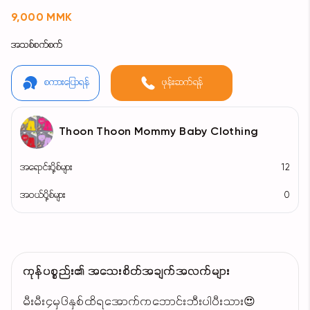
9,000 MMK
အသစ်စက်စက်
စကားပြောရန်
ဖုန်းဆက်ရန်
Thoon Thoon Mommy Baby Clothing
အရောင်းပို့စ်များ
12
အဝယ်ပို့စ်များ
0
ကုန်ပစ္စည်း၏ အသေးစိတ်အချက်အလက်များ
မီးမီး၄မှ၆နှစ်ထိရအောက်ကဘောင်းဘီးပါပီးသား😍