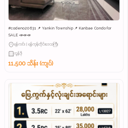
#codeno20631 📌 Yankin Township 📌 Kanbae Condo for
SALE 📣📣📣
ရန်ကင်း | ရန်ကုန်တိုင်းဒေသကြီး
ကွန်ဒို
11,500 သိန်း (ကျပ်)