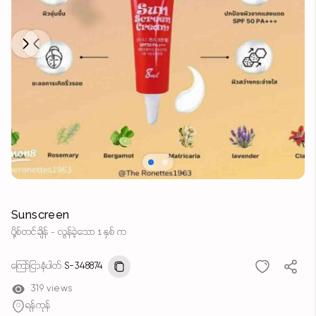
Next
Previous
Sunscreen
ပို့စ်တင်ချိန် - လွန်ခဲ့သော 1 နှစ် က
ကြော်ငြာနံပါတ်
S-348874
319 views
ရန်ကုန်