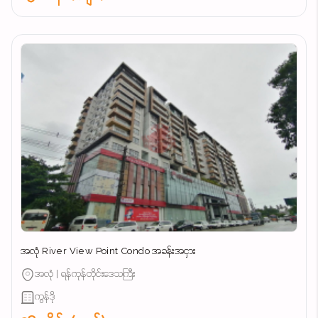
အလုံ River View Point Condo အခန်းအငှား
အလုံ | ရန်ကုန်တိုင်းဒေသကြီး
ကွန်ဒို