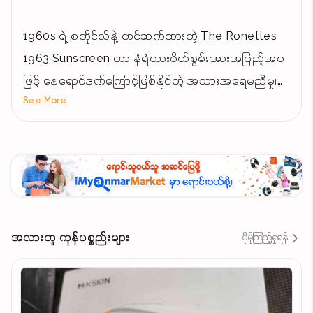
1960s ရဲ့ စတိုင်လ်နဲ့ တင်ဆက်ထားတဲ့ The Ronettes
1963 Sunscreen ဟာ နံရံတားပိတ်စွမ်းအားအပြည့်အဝ
ဖြင့် နေရောင်ဒဏ်ကြောင့်ဖြစ်နိုင်တဲ့ အသားအရေမညီမှု၊
See More
အသားခြောက်ခြင်းတွေကို ထိထိရောက်ရောက်ကာကွယ်
ပေးနိုင်တဲ့ Sunscreen ဖြစ်ပါတယ်။
💛 SPF တန်ဖိုးမြင့် – UVA/UVB တို့ကို တားဆီးနိုင်
💛 လတ်ဆတ်ပြီး ပေါ့ပေါ့ပါးပါးခံစားမှု
💛 Foundation မလိမ်းဘဲ single step protection
အဖြစ်သုံးနိုင်
အလားတူ ကုန်ပစ္စည်းများ
ပိုမိုကြည့်ရှုရန်
💛 1963 ရဲ့ retro-vibe packaging design နဲ့
အထင်ကြီးဖွယ်