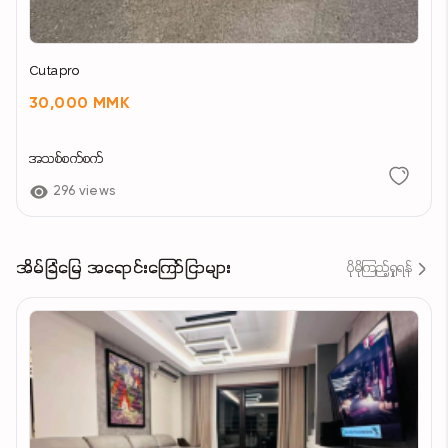
Cutapro
30,000 MMK
အသစ်စက်စက်
296 views
အိမ်ခြံမြေ အရောင်းကြော်ငြာများ
ပိုမိုကြည့်ရှုရန်