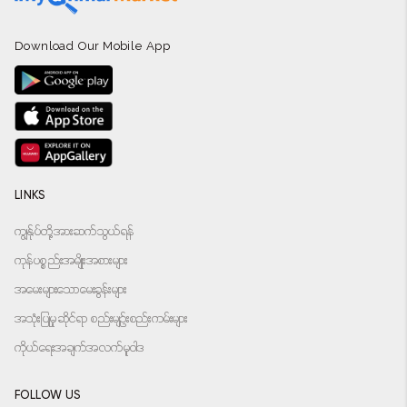
Download Our Mobile App
LINKS
ကျွန်ုပ်တို့အားဆက်သွယ်ရန်
ကုန်ပစ္စည်းအမျိုးအစားများ
အမေးများသောမေးခွန်းများ
အသုံးပြုမှုဆိုင်ရာ စည်းမျဉ်းစည်းကမ်းများ
ကိုယ်ရေးအချက်အလက်မူဝါဒ
FOLLOW US