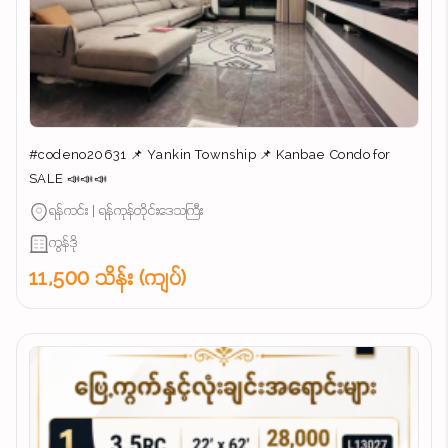
#codeno20631 📌 Yankin Township 📌 Kanbae Condo for
SALE 📣📣📣
ရန်ကင်း | ရန်ကုန်တိုင်းဒေသကြီး
ကွန်ဒို
11,500 သိန်း (ကျပ်)