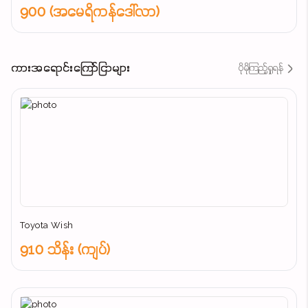
900 (အမေရိကန်ဒေါ်လာ)
ကားအရောင်းကြော်ငြာများ
ပိုမိုကြည့်ရှုရန်
Toyota Wish
910 သိန်း (ကျပ်)