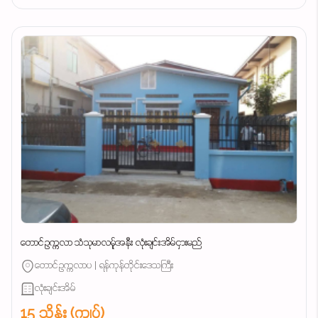
တောင်ဥက္ကလာ သံသုမာလမ်ူအနီး လုံးချင်းအိမ်ငှားမည်
တောင်ဥက္ကလာပ | ရန်ကုန်တိုင်းဒေသကြီး
လုံးချင်းအိမ်
15 သိန်း (ကျပ်)