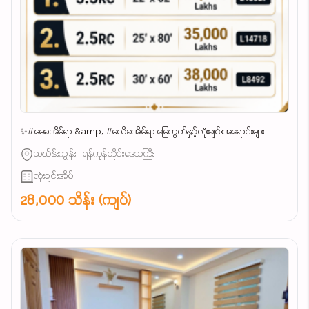
✨#မေခအိမ်ရာ &amp; #မလိခအိမ်ရာ မြေကွက်နှင့်လုံးချင်းအရောင်းများ
သင်္ဃန်းကျွန်း | ရန်ကုန်တိုင်းဒေသကြီး
လုံးချင်းအိမ်
28,000 သိန်း (ကျပ်)