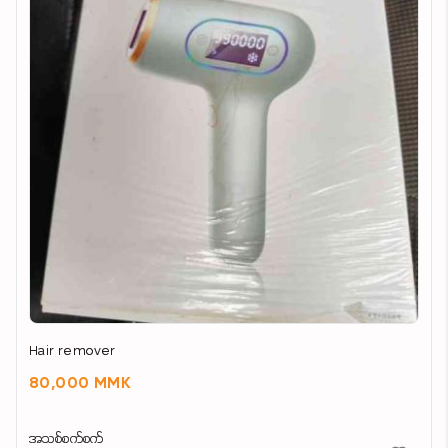
ပေါ့ပေါ့ပါးပါးနဲ့ နေလောင်ဒဏ်ကင်းကင်းနဲ့ဖြတ်သန်းချင်
သူတွေအတွက် အထူးသင့်လျော်ပါတယ်!
Hair remover
80,000 MMK
အသစ်စက်စက်