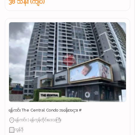
38 သိန်း (ကျပ်)
ရန်ကင်း The Central Condo အခန်းအငှား #
ရန်ကင်း | ရန်ကုန်တိုင်းဒေသကြီး
ကွန်ဒို