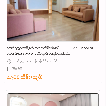
တောင်ဥက္ကလာပမြို့နယ် ဘယသင်္ကြန်လမ်းပေါ် Mini Condo အ
ရောင်း (𝐏𝐎𝐒𝐓 𝐍𝐎.291 လို့ပြောပြီး မေးမြန်းပေးပါရန်)...
တောင်ဥက္ကလာပ | ရန်ကုန်တိုင်းဒေသကြီး
မီနီကွန်ဒို
4,300 သိန်း (ကျပ်)