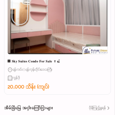
🏢 𝐒𝐤𝐲 𝐒𝐮𝐢𝐭𝐞𝐬 𝐂𝐨𝐧𝐝𝐨 𝐅𝐨𝐫 𝐒𝐚𝐥𝐞 🍷🍒
ရန်ကင်း | ရန်ကုန်တိုင်းဒေသကြီး
ကွန်ဒို
20,000 သိန်း (ကျပ်)
အိမ်ခြံမြေ အငှါးကြော်ငြာများ
ပိုမိုကြည့်ရှုရန်