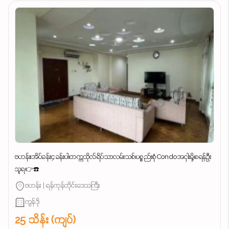
ဗဟန်း၊အိပ်ခန်း၄ခန်းပါ၊တက္ကသိုလ်ရိပ်သာလမ်းသစ်၊ပစ္စည်းစုံCondoအငှါးမို့၊စရန်ဦး
သူရ👉☎️
ဗဟန်း | ရန်ကုန်တိုင်းဒေသကြီး
ကွန်ဒို
25 သိန်း (ကျပ်)