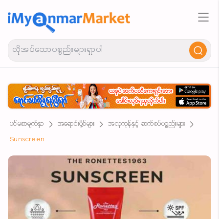
ပင်မစာမျက်နှာ
အရောင်းပို့စ်များ
အလှကုန်နှင့် ဆက်စပ်ပစ္စည်းများ
Sunscreen