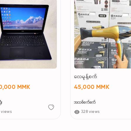
Address > အမှတ်၂၃ , ပန်းတနော်လမ်း(ဗဟိုလမ်းဘက်မှဝ
မနက် ၉ နာရီ မှ ည ၆ နာရီထိ ပိတ်ရက်မရှိဖွင့်ပါတယ်
လေမူန့်စက်
80,000 MMK
45,000 MMK
ီး
အသစ်စက်စက်
 views
328 views