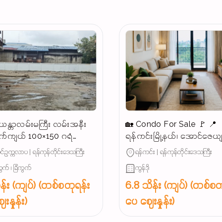
န္တာလမ်းမကြီး လမ်းအနီး
🏡 Condo For Sale 🚩 📍
က်ကျယ် 100×150 ဂရံ
ရန်ကင်းမြို့နယ်၊ အောင်ဇေယ
န်းသင့်မြေကွက်ရောင်းမည်
အနီး (နေရာကောင်း)
်ဥက္ကလာပ | ရန်ကုန်တိုင်းဒေသကြီး
ရန်ကင်း | ရန်ကုန်တိုင်းဒေသကြီး
ွက် ၊ ခြံကွက်
ကွန်ဒို
န်း (ကျပ်) (တစ်စတုရန်း
6.8 သိန်း (ကျပ်) (တစ်စတ
းနှုန်း)
ပေ ဈေးနှုန်း)