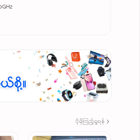
2.0GHz
 Wi-Lan Port , DVD Drive(RW) , SD Card Slot
ပိုမိုကြည့်ရှုရန်
ftware & Hardware Service Free) လက်ခမဲ့