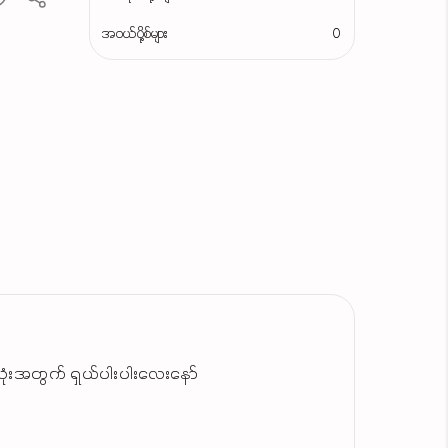
အဝယ်ပို့စ်များ
0
e သုံးအတွက် ရှယ်ပါးပါးလေးနော်