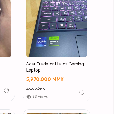
ဘယ် Laptops မဆိုဝယ်ယူအားပေးသော ချစ်ကာကာလေးများကို လက်ဆောင် ၆ မျိုး ပေးနေပါပြီ
 (Software & Hardware Service Free) လက်ခ
Acer Predator Helios Gaming
Laptop
5,970,000 MMK
အသစ်စက်စက်
281 views
ng Or K Pay Or KBZ Banking ဖြင့်လည်း % လုံး