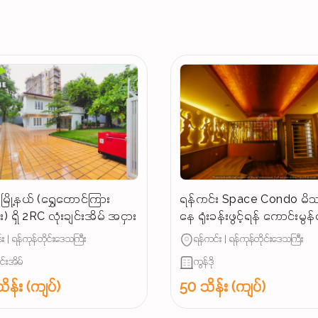
ြို့နယ် (ရွှေတောင်ကြား
ရန်ကင်း Space Condo မိသ
) ရှိ 2RC လုံးချင်းအိမ် အငှား
နေ ရုံးခန်းဖွင့်ရန် ကောင်းမွ
အခန်းအငှား
း | ရန်ကုန်တိုင်းဒေသကြီး
ရန်ကင်း | ရန်ကုန်တိုင်းဒေသကြီး
ျင်းအိမ်
ကွန်ဒို
ိန်း (ကျပ်)
50 သိန်း (ကျပ်)