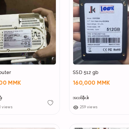
Price 7750,00 Ks (ဈေးအလျော့အတင်းရှိ)
JHON ဆီမှ ဝယ်ယူထားတဲ့ Laptops တွေကို တစ်သက်တာ
မဲ့ပါ
router
SSD 512 gb
Phone 09953293616
000 MMK
160,000 MMK
Phone 09799231988
ီး
အသစ်နီးပါး
Phone 095113091
1 views
259 views
Cash(ငွေသား) နဲ့ဝယ်လို့ရသလို AYA Pay Or AYA Banki
ဝေပးစရာမလိုပဲ ဝယ်ယူလို့ရပါတယ်