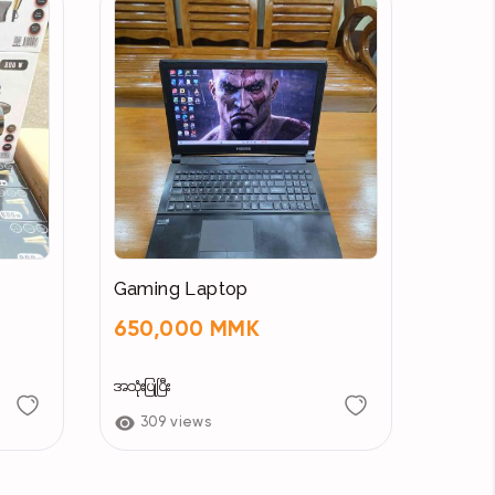
င်ရန်) , စမ်းချောင်းမြို့နယ် , ရန်ကုန်မြို့
Gaming Laptop
650,000 MMK
အသုံးပြုပြီး
309 views