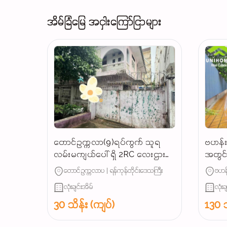
အိမ်ခြံမြေ အငှါးကြော်ငြာများ
တောင်ဥက္ကလာ(9)ရပ်ကွက် သူရ
ဗဟန်းမ
လမ်းမကျယ်ပေါ် ရှိ 2RC လေးဌားပါ
အတွင်း
မည် လူနေမလား / ရုံးခန်းဖွင့်ရင်
တောင်ဥက္ကလာပ | ရန်ကုန်တိုင်းဒေသကြီး
ဗဟန်
အဆင်ပြေ...
လုံးချင်းအိမ်
လုံးခ
30 သိန်း (ကျပ်)
130 သ