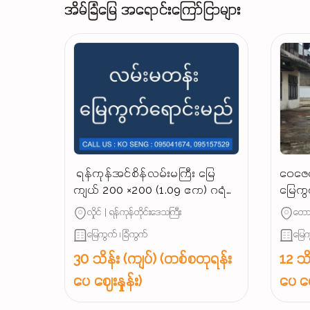
အိမ်ခြံမြေ အရောင်းကြော်ငြာများ
‌ ရန်ကုန်အင်စိန်လမ်းမကြီး မြေ
ဝေဇေယ
ကျယ် 200 ×200 (1.09 ဧက) ဂရံ
မြေကွ
နေရာကောင်မြေကွက် အရောင်း,‼️
လုပ်င
လှိုင် | ရန်ကုန်တိုင်းဒေသကြီး
တောင
မြေကွက် ၊ ခြံကွက်
မြေက
30 သိန်း (ကျပ်) (တစ်စတုရန်း
12 သိ
ပေ ဈေးနှုန်း)
ပေ ဈေ