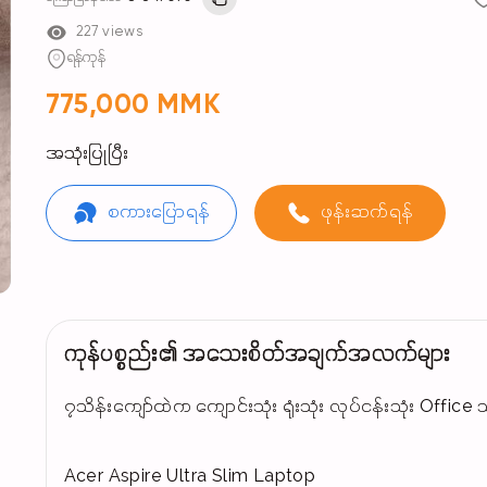
227 views
ရန်ကုန်
775,000 MMK
အသုံးပြုပြီး
စကားပြောရန်
ဖုန်းဆက်ရန်
ကုန်ပစ္စည်း၏ အသေးစိတ်အချက်အလက်များ
၇သိန်းကျော်ထဲက ကျောင်းသုံး ရုံးသုံး လုပ်ငန်းသုံး Offic
Acer Aspire Ultra Slim Laptop