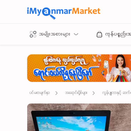
အမျိုးအစားများ
ကုန်ပစ္စည်း
ပင်မစာမျက်နှာ
အရောင်းပို့စ်များ
ကွန်ပျူတာနှင့် ဆက်စ