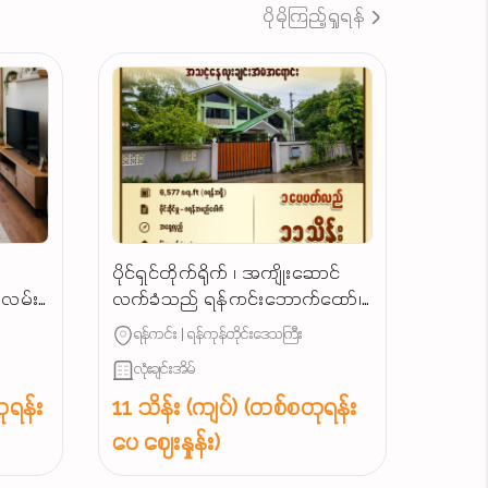
ပိုမိုကြည့်ရှုရန်
ပိုင်ရှင်တိုက်ရိုက် ၊ အကျိုးဆောင်
ျလမ်း
လက်ခံသည် ရန်ကင်းဘောက်ထော်၊
သာယာရွှေပြည်လမ်းမဂုတ်ကွက်၊
ရန်ကင်း | ရန်ကုန်တိုင်းဒေသကြီး
လုံးချင်းအရောင်း...
လုံးချင်းအိမ်
ုရန်း
11 သိန်း (ကျပ်) (တစ်စတုရန်း
ပေ ဈေးနှုန်း)