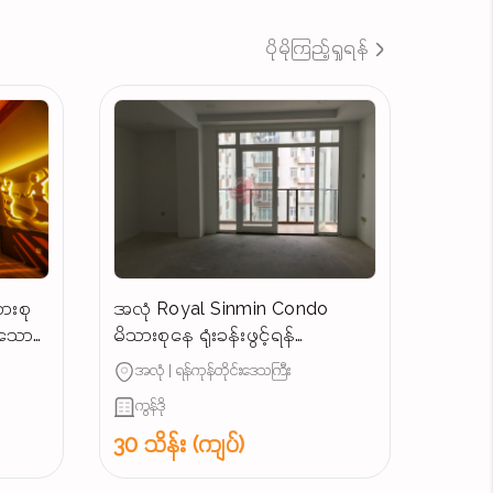
ပိုမိုကြည့်ရှုရန်
ားစု
အလုံ Royal Sinmin Condo
န်သော
မိသားစုနေ ရုံးခန်းဖွင့်ရန်
ကောင်းမွန်သောအခန်းအငှား
အလုံ | ရန်ကုန်တိုင်းဒေသကြီး
ကွန်ဒို
30 သိန်း (ကျပ်)