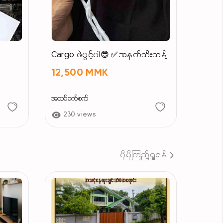
Cargo ဖဲပွင့်ပါ😎 ✅အနက်သီးသန့်
12,500 MMK
အသစ်စက်စက်
230 views
ပိုမိုကြည့်ရှုရန်