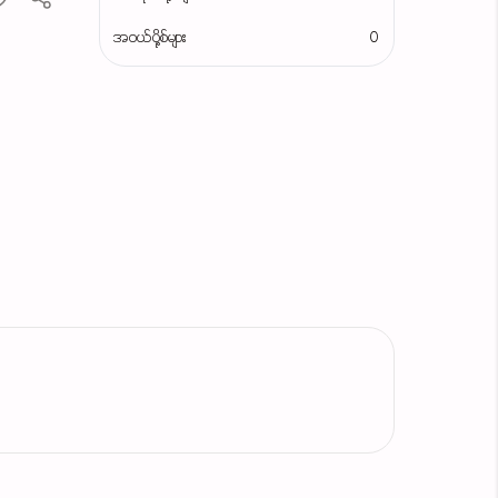
အဝယ်ပို့စ်များ
0