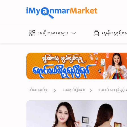
အမျိုးအစားများ
ကုန်ပစ္စည်း
ပင်မစာမျက်နှာ
အရောင်းပို့စ်များ
အဝတ်အထည်နှင့် ဆက