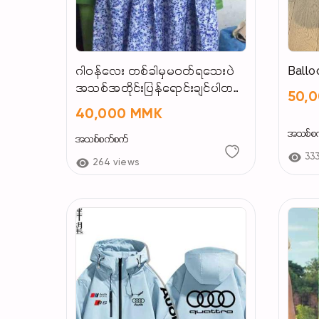
ဂါဝန်လေး တစ်ခါမှမဝတ်ရသေးပဲ
Ballo
အသစ်အတိုင်းပြန်ရောင်းချင်ပါတယ်
50,
ရှင့်
40,000 MMK
အသစ်စ
အသစ်စက်စက်
33
264 views