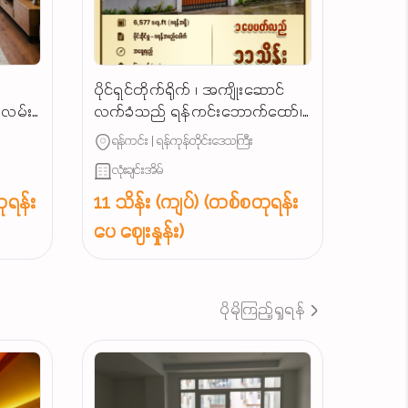
ပိုင်ရှင်တိုက်ရိုက် ၊ အကျိုးဆောင်
ျလမ်း
လက်ခံသည် ရန်ကင်းဘောက်ထော်၊
သာယာရွှေပြည်လမ်းမဂုတ်ကွက်၊
ရန်ကင်း | ရန်ကုန်တိုင်းဒေသကြီး
လုံးချင်းအရောင်း...
လုံးချင်းအိမ်
ုရန်း
11 သိန်း (ကျပ်) (တစ်စတုရန်း
ပေ ဈေးနှုန်း)
ပိုမိုကြည့်ရှုရန်