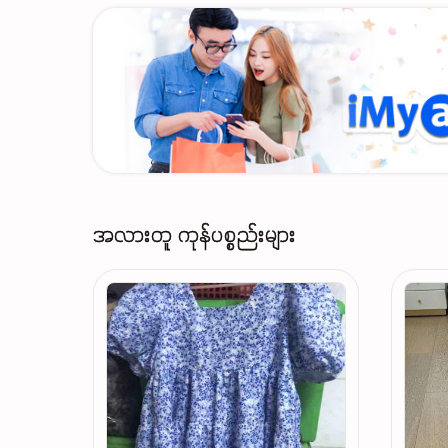
အလားတူ ကုန်ပစ္စည်းများ