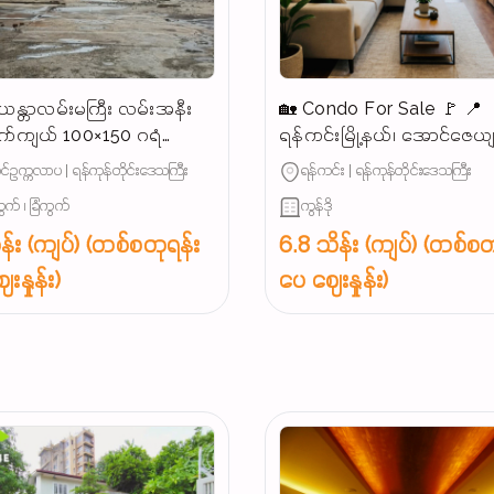
န္တာလမ်းမကြီး လမ်းအနီး
🏡 Condo For Sale 🚩 📍
က်ကျယ် 100×150 ဂရံ
ရန်ကင်းမြို့နယ်၊ အောင်ဇေယ
န်းသင့်မြေကွက်ရောင်းမည်
အနီး (နေရာကောင်း)
်ဥက္ကလာပ | ရန်ကုန်တိုင်းဒေသကြီး
ရန်ကင်း | ရန်ကုန်တိုင်းဒေသကြီး
ွက် ၊ ခြံကွက်
ကွန်ဒို
န်း (ကျပ်) (တစ်စတုရန်း
6.8 သိန်း (ကျပ်) (တစ်စတ
းနှုန်း)
ပေ ဈေးနှုန်း)