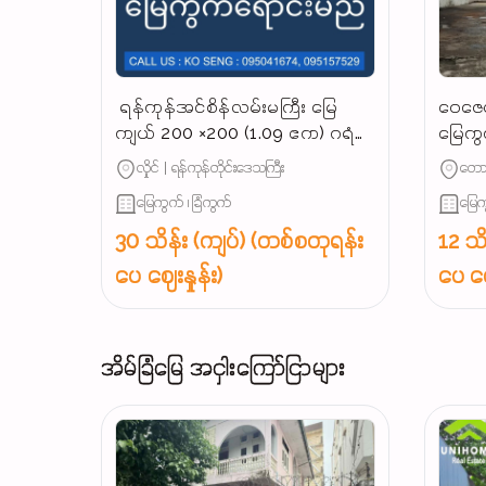
‌ ရန်ကုန်အင်စိန်လမ်းမကြီး မြေ
ဝေဇေယ
ကျယ် 200 ×200 (1.09 ဧက) ဂရံ
မြေကွ
နေရာကောင်မြေကွက် အရောင်း,‼️
လုပ်င
လှိုင် | ရန်ကုန်တိုင်းဒေသကြီး
တောင
မြေကွက် ၊ ခြံကွက်
မြေက
30 သိန်း (ကျပ်) (တစ်စတုရန်း
12 သိ
ပေ ဈေးနှုန်း)
ပေ ဈေ
အိမ်ခြံမြေ အငှါးကြော်ငြာများ