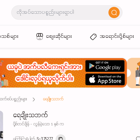
အသစ်များ
စျေးဆိုင်များ
အရောင်းပို့စ်များ
်စပ်ပစ္စည်းများ
ရေချိုးသဘက်
ရေချိုးသဘက်
ပို့စ်တင်ချိန် - လွန်ခဲ့သော 1 နှစ် က
ကြော်ငြာနံပါတ်
S-375277