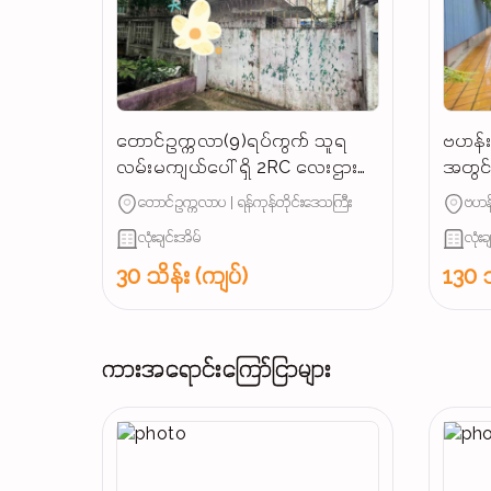
တောင်ဥက္ကလာ(9)ရပ်ကွက် သူရ
ဗဟန်းမ
လမ်းမကျယ်ပေါ် ရှိ 2RC လေးဌားပါ
အတွင်း
မည် လူနေမလား / ရုံးခန်းဖွင့်ရင်
တောင်ဥက္ကလာပ | ရန်ကုန်တိုင်းဒေသကြီး
ဗဟန်
အဆင်ပြေ...
လုံးချင်းအိမ်
လုံးခ
30 သိန်း (ကျပ်)
130 သ
ကားအရောင်းကြော်ငြာများ