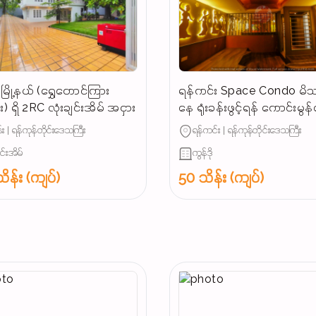
ြို့နယ် (ရွှေတောင်ကြား
ရန်ကင်း Space Condo မိသ
) ရှိ 2RC လုံးချင်းအိမ် အငှား
နေ ရုံးခန်းဖွင့်ရန် ကောင်းမွ
အခန်းအငှား
း | ရန်ကုန်တိုင်းဒေသကြီး
ရန်ကင်း | ရန်ကုန်တိုင်းဒေသကြီး
ျင်းအိမ်
ကွန်ဒို
ိန်း (ကျပ်)
50 သိန်း (ကျပ်)