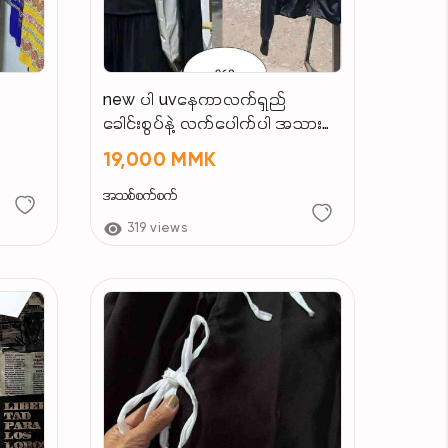
new ပါ uvနေကာလက်ရှည်
ခေါင်းစွပ်နဲ့ လက်ပေါက်ပါ အသား
ကောင်း
19,000 MMK
အသစ်စက်စက်
319 views