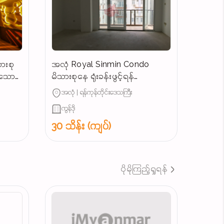
ားစု
အလုံ Royal Sinmin Condo
န်သော
မိသားစုနေ ရုံးခန်းဖွင့်ရန်
ကောင်းမွန်သောအခန်းအငှား
အလုံ | ရန်ကုန်တိုင်းဒေသကြီး
ကွန်ဒို
30 သိန်း (ကျပ်)
ပိုမိုကြည့်ရှုရန်