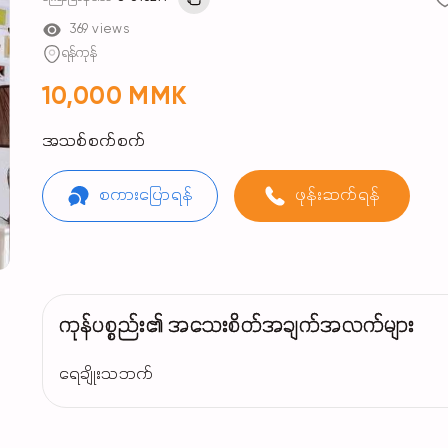
369 views
ရန်ကုန်
10,000 MMK
အသစ်စက်စက်
စကားပြောရန်
ဖုန်းဆက်ရန်
ကုန်ပစ္စည်း၏ အသေးစိတ်အချက်အလက်များ
ရေချိုးသဘက်