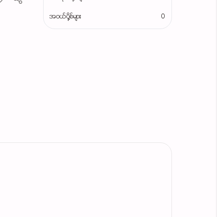
အဝယ်ပို့စ်များ
0