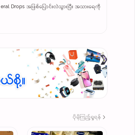
al Drops အဖြစ်​ပြောင်းလဲသွားပြီး အသား​ရေကို
ပါးတဲ့အပြင် အပြစ်အနာအဆာ​တွေကို ​သေချာဖုံးဖိ​
် ဝက်ခြံထွက်တတ်တဲ့ အသား​ရေတွေလည်း အသုံးပြု
ုလို့ အချိန်မရတဲ့သူ မိတ်ကပ်ထူထူမကြိုက်တဲ့သူ​
တဲ့ UVA/UVB က​နေ ကာကွယ်​ပေး​သေးတယ်ရှင့်
ပိုမိုကြည့်ရှုရန်