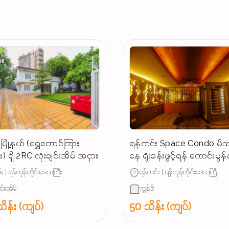
ြို့နယ် (ရွှေတောင်ကြား
ရန်ကင်း Space Condo မိသ
) ရှိ 2RC လုံးချင်းအိမ် အငှား
နေ ရုံးခန်းဖွင့်ရန် ကောင်းမွ
အခန်းအငှား
း | ရန်ကုန်တိုင်းဒေသကြီး
ရန်ကင်း | ရန်ကုန်တိုင်းဒေသကြီး
ျင်းအိမ်
ကွန်ဒို
ိန်း (ကျပ်)
50 သိန်း (ကျပ်)