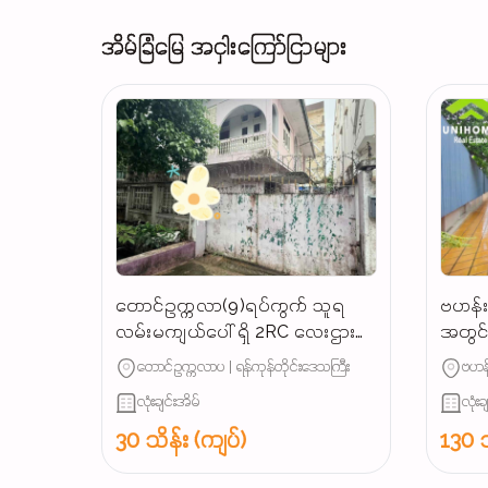
အိမ်ခြံမြေ အငှါးကြော်ငြာများ
တောင်ဥက္ကလာ(9)ရပ်ကွက် သူရ
ဗဟန်းမ
လမ်းမကျယ်ပေါ် ရှိ 2RC လေးဌားပါ
အတွင်း
မည် လူနေမလား / ရုံးခန်းဖွင့်ရင်
တောင်ဥက္ကလာပ | ရန်ကုန်တိုင်းဒေသကြီး
ဗဟန်
အဆင်ပြေ...
လုံးချင်းအိမ်
လုံးခ
30 သိန်း (ကျပ်)
130 သ