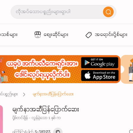
အသစ်များ
စျေးဆိုင်များ
အရောင်းပို့စ်များ
်ပစ္စည်းများ
မျက်နာအဆီပြန်ပြောက်ဆေး
မျက်နာအဆီပြန်ပြောက်ဆေး
ပို့စ်တင်ချိန် - လွန်ခဲ့သော 1 နှစ် က
ကြော်ငြာနံပါတ်
S-383913