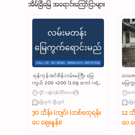
အိမ်ခြံမြေ အရောင်းကြော်ငြာများ
‌ ရန်ကုန်အင်စိန်လမ်းမကြီး မြေ
ဝေဇေယ
ကျယ် 200 ×200 (1.09 ဧက) ဂရံ
မြေကွ
နေရာကောင်မြေကွက် အရောင်း,‼️
လုပ်င
လှိုင် | ရန်ကုန်တိုင်းဒေသကြီး
တောင
မြေကွက် ၊ ခြံကွက်
မြေက
30 သိန်း (ကျပ်) (တစ်စတုရန်း
12 သိ
ပေ ဈေးနှုန်း)
ပေ ဈေ