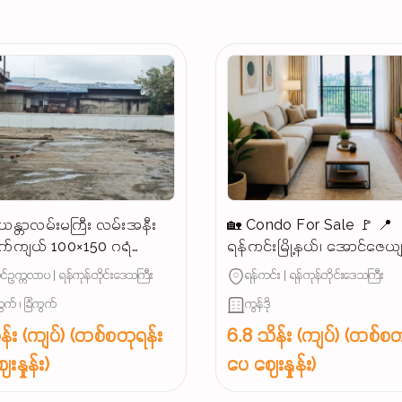
န္တာလမ်းမကြီး လမ်းအနီး
🏡 Condo For Sale 🚩 📍
က်ကျယ် 100×150 ဂရံ
ရန်ကင်းမြို့နယ်၊ အောင်ဇေယ
န်းသင့်မြေကွက်ရောင်းမည်
အနီး (နေရာကောင်း)
်ဥက္ကလာပ | ရန်ကုန်တိုင်းဒေသကြီး
ရန်ကင်း | ရန်ကုန်တိုင်းဒေသကြီး
ွက် ၊ ခြံကွက်
ကွန်ဒို
န်း (ကျပ်) (တစ်စတုရန်း
6.8 သိန်း (ကျပ်) (တစ်စတ
းနှုန်း)
ပေ ဈေးနှုန်း)