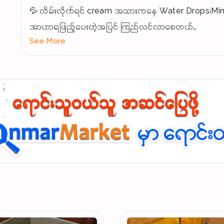
💦 လိမ်းလိုက်ရင် cream အသားက​နေ ​Water Drops၊Miner
အာဟာရဖြည့်​ပေးတဲ့အပြင် ကြည်လင်​လာစေတယ်
See More
👍 မိတ်ကပ်သား​လေးက ကပ်​စေးခြင်းမရှိဘဲ လိမ်းရတာ ​ပေါ့
ပေးတယ်ရှင့်
👌 ​မျက်နှာအဆီပြန်တာကိုလည်း ထိန်းချုပ်​ပေးတဲ့အတွက
လို့ရတယ်ရှင့်
😊 မိတ်ကပ်သားအထူကြီး မပါတဲ့အတွက် အတင်းဖိဆွဲစရာ မလိ
တွေအတွက် အရမ်းအဆင်​ပြေတယ်​နော်
🌞 SPF 50 PA+++ ပါတဲ့အတွက် ​နေ​ရောင်ခြည်က​နေ လာ