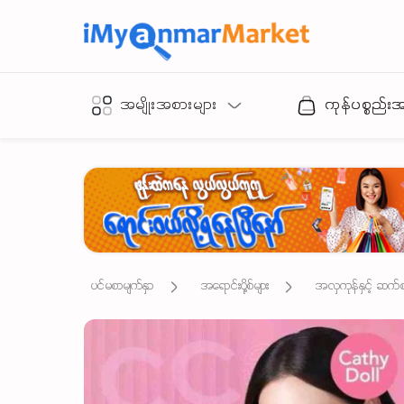
အမျိုးအစားများ
ကုန်ပစ္စည်း
ပင်မစာမျက်နှာ
အရောင်းပို့စ်များ
အလှကုန်နှင့် ဆက်စပ