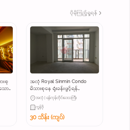
ပိုမိုကြည့်ရှုရန်
ားစု
အလုံ Royal Sinmin Condo
န်သော
မိသားစုနေ ရုံးခန်းဖွင့်ရန်
ကောင်းမွန်သောအခန်းအငှား
အလုံ | ရန်ကုန်တိုင်းဒေသကြီး
ကွန်ဒို
30 သိန်း (ကျပ်)