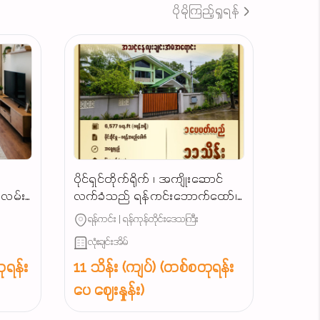
ပိုမိုကြည့်ရှုရန်
ပိုင်ရှင်တိုက်ရိုက် ၊ အကျိုးဆောင်
ျလမ်း
လက်ခံသည် ရန်ကင်းဘောက်ထော်၊
သာယာရွှေပြည်လမ်းမဂုတ်ကွက်၊
ရန်ကင်း | ရန်ကုန်တိုင်းဒေသကြီး
လုံးချင်းအရောင်း...
လုံးချင်းအိမ်
ုရန်း
11 သိန်း (ကျပ်) (တစ်စတုရန်း
ပေ ဈေးနှုန်း)