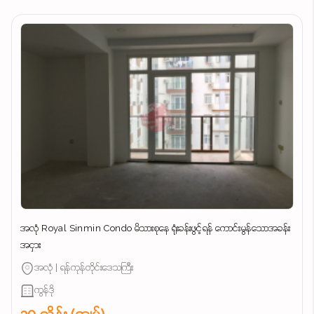
အလုံ Royal Sinmin Condo မိသားစုနေ ရုံးခန်းဖွင့်ရန် ကောင်းမွန်သောအခန်း
အငှား
အလုံ | ရန်ကုန်တိုင်းဒေသကြီး
ကွန်ဒို