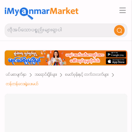
ပင်မစာမျက်နှာ
အရောင်းပို့စ်များ
စမတ်ဖုန်းနှင့် တက်ဘလက်များ
တန်တန်လေးနဲ့ပေးမယ်