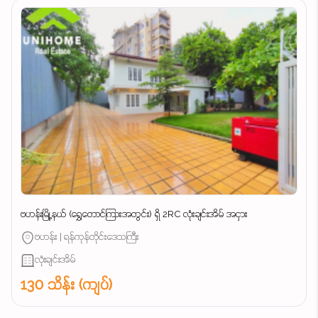
ဗဟန်းမြို့နယ် (ရွှေတောင်ကြားအတွင်း) ရှိ 2RC လုံးချင်းအိမ် အငှား
ဗဟန်း | ရန်ကုန်တိုင်းဒေသကြီး
လုံးချင်းအိမ်
130 သိန်း (ကျပ်)