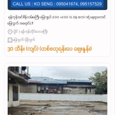
‌ ရန်ကုန်အင်စိန်လမ်းမကြီး မြေကျယ် 200 ×200 (1.09 ဧက) ဂရံ နေရာကောင်
မြေကွက် အရောင်း,‼️
လှိုင် | ရန်ကုန်တိုင်းဒေသကြီး
မြေကွက် ၊ ခြံကွက်
30 သိန်း (ကျပ်) (တစ်စတုရန်းပေ ဈေးနှုန်း)