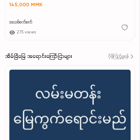
145,000 MMK
အသစ်စက်စက်
275 views
အိမ်ခြံမြေ အရောင်းကြော်ငြာများ
ပိုမိုကြည့်ရှုရန်