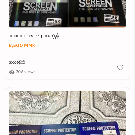
Iphone x , xs , 11 pro မကွဲမှန်
8,500 MMK
အသစ်နီးပါး
306 views