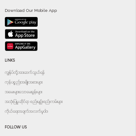
Download Our Mobile App
LINKS
ကျွန်ုပ်တို့အားဆက်သွယ်ရန်
ကုန်ပစ္စည်းအမျိုးအစားများ
အမေးများသောမေးခွန်းများ
အသုံးပြုမှုဆိုင်ရာ စည်းမျဉ်းစည်းကမ်းများ
ကိုယ်ရေးအချက်အလက်မူဝါဒ
FOLLOW US