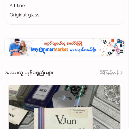
All fine
Original glass
အလားတူ ကုန်ပစ္စည်းများ
ပိုမိုကြည့်ရှုရန်