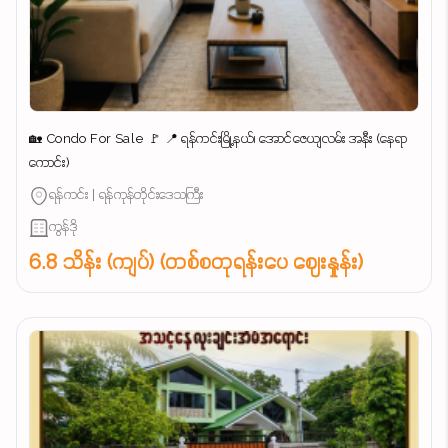
🏡 Condo For Sale 🚩 📍 ရန်ကင်းမြို့နယ်၊ အောင်ဇေယျလမ်း အနီး (နေရာ
ကောင်း)
ရန်ကင်း | ရန်ကုန်တိုင်းဒေသကြီး
ကွန်ဒို
6.8 သိန်း (ကျပ်) (တစ်စတုရန်းပေ ဈေးနှုန်း)