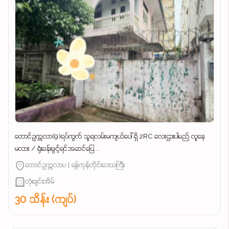
တောင်ဥက္ကလာ(9)ရပ်ကွက် သူရလမ်းမကျယ်ပေါ် ရှိ 2RC လေးဌားပါမည် လူနေ
မလား / ရုံးခန်းဖွင့်ရင်အဆင်ပြေ...
တောင်ဥက္ကလာပ | ရန်ကုန်တိုင်းဒေသကြီး
လုံးချင်းအိမ်
30 သိန်း (ကျပ်)