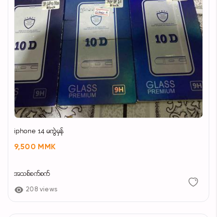
iphone 14 မကွဲမှန်
9,500 MMK
အသစ်စက်စက်
208 views