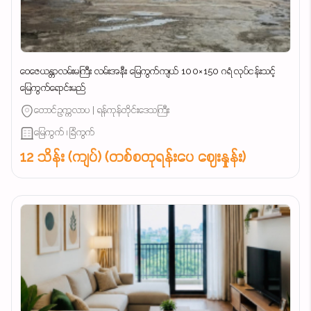
ဝေဇေယန္တာလမ်းမကြီး လမ်းအနီး မြေကွက်ကျယ် 100×150 ဂရံ လုပ်ငန်းသင့်
မြေကွက်ရောင်းမည်
တောင်ဥက္ကလာပ | ရန်ကုန်တိုင်းဒေသကြီး
မြေကွက် ၊ ခြံကွက်
12 သိန်း (ကျပ်) (တစ်စတုရန်းပေ ဈေးနှုန်း)