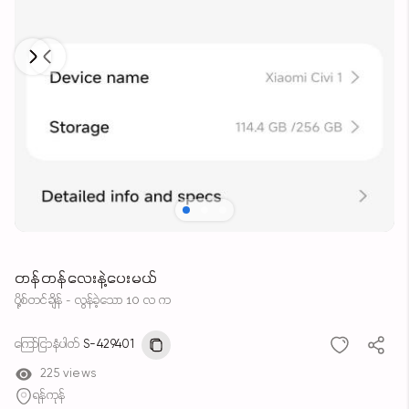
Next
Previous
တန်တန်လေးနဲ့ပေးမယ်
ပို့စ်တင်ချိန် - လွန်ခဲ့သော 10 လ က
ကြော်ငြာနံပါတ်
S-429401
225 views
ရန်ကုန်