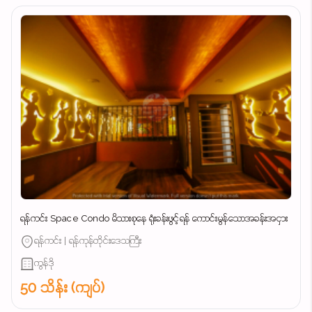
ရန်ကင်း Space Condo မိသားစုနေ ရုံးခန်းဖွင့်ရန် ကောင်းမွန်သောအခန်းအငှား
ရန်ကင်း | ရန်ကုန်တိုင်းဒေသကြီး
ကွန်ဒို
50 သိန်း (ကျပ်)