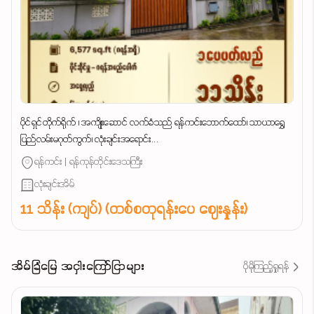
ပိုင်ရှင်တိုက်ရိုက် ၊ အကျိုးဆောင် လက်ခံသည် ရန်ကင်းဘောက်ထော်၊ သာယာရွှေ
ပြည်လမ်းမဂုတ်ကွက်၊ လုံးချင်းအရောင်း...
ရန်ကင်း | ရန်ကုန်တိုင်းဒေသကြီး
လုံးချင်းအိမ်
11 သိန်း (ကျပ်) (တစ်စတုရန်းပေ ဈေးနှုန်း)
အိမ်ခြံမြေ အငှါးကြော်ငြာများ
ပိုမိုကြည့်ရှုရန်