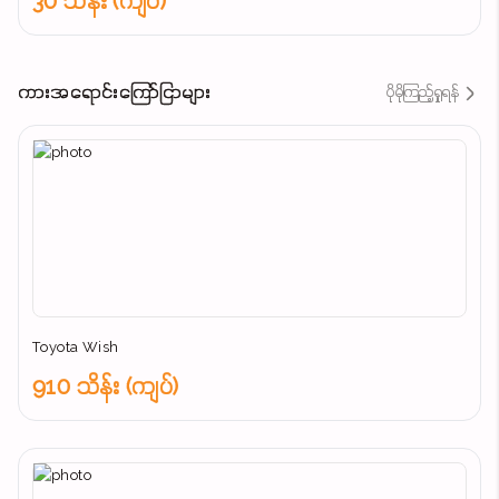
30 သိန်း (ကျပ်)
ကားအရောင်းကြော်ငြာများ
ပိုမိုကြည့်ရှုရန်
Toyota Wish
910 သိန်း (ကျပ်)