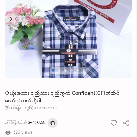
Next
Previous
🌻ယိုးဒယား ချည်သား ချည်ကွက် Confident(CF)တံဆိပ်
ကော်လံလက်တိုပါ
ပို့စ်တင်ချိန် - လွန်ခဲ့သော 10 လ က
ကြော်ငြာနံပါတ်
S-430758
323 views