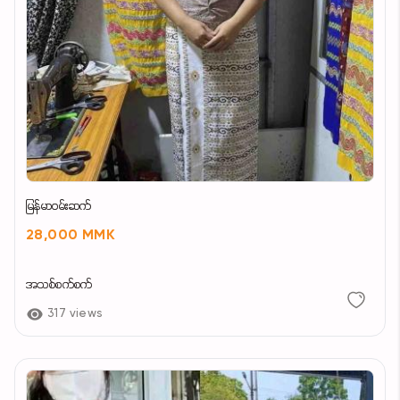
မြန်မာဝမ်းဆက်
28,000 MMK
အသစ်စက်စက်
317 views