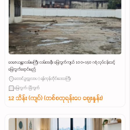
ဝေဇေယန္တာလမ်းမကြီး လမ်းအနီး မြေကွက်ကျယ် 100×150 ဂရံ လုပ်ငန်းသင့်
မြေကွက်ရောင်းမည်
တောင်ဥက္ကလာပ | ရန်ကုန်တိုင်းဒေသကြီး
မြေကွက် ၊ ခြံကွက်
12 သိန်း (ကျပ်) (တစ်စတုရန်းပေ ဈေးနှုန်း)