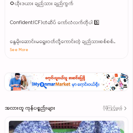
🌻ယိုးဒယား ချည်သား ချည်ကွက်
Confident(CF)တံဆိပ် ကော်လံလက်တိုပါ 5️⃣
နွေမိုးဆောင်းမရွေးဝတ်လို့ကောင်းတဲ့ ချည်သားစစ်စစ်
See More
အကွက်လေးပါ
သူ့အိတ်လေးနဲ့သူလာတာမို့ လက်ဆောင်ပေးလဲမျက်နှာပန်း
သိပ်လှတဲ့ ရှပ်ကွက်လေးလာပါပီနော်
M.L.Xl
အလားတူ ကုန်ပစ္စည်းများ
ပိုမိုကြည့်ရှုရန်