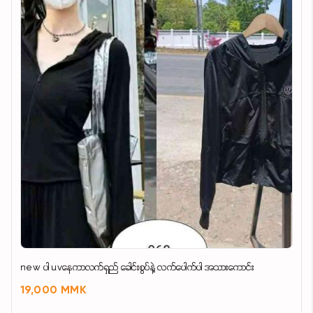
new ပါ uvနေကာလက်ရှည် ခေါင်းစွပ်နဲ့ လက်ပေါက်ပါ အသားကောင်း
19,000 MMK