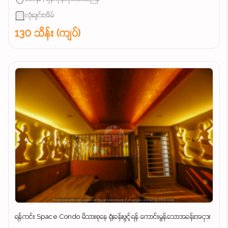
လုံးချင်းအိမ်
130 သိန်း (ကျပ်)
ရန်ကင်း Space Condo မိသားစုနေ ရုံးခန်းဖွင့်ရန် ကောင်းမွန်သောအခန်းအငှား