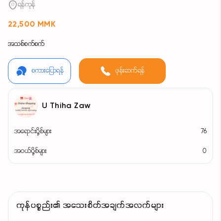
ရန်ကုန်
22,500 MMK
အသစ်စက်စက်
စကားပြောရန်
ဖုန်းဆက်ရန်
U Thiha Zaw
အရောင်းပို့စ်များ
76
အဝယ်ပို့စ်များ
0
ကုန်ပစ္စည်း၏ အသေးစိတ်အချက်အလက်များ