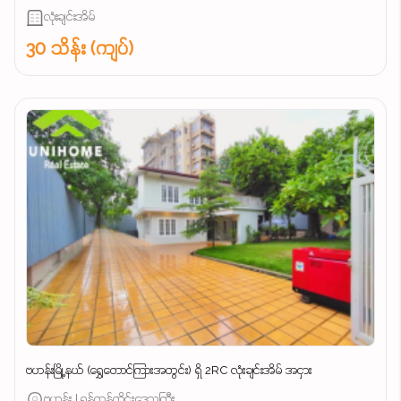
လုံးချင်းအိမ်
30 သိန်း (ကျပ်)
ဗဟန်းမြို့နယ် (ရွှေတောင်ကြားအတွင်း) ရှိ 2RC လုံးချင်းအိမ် အငှား
ဗဟန်း | ရန်ကုန်တိုင်းဒေသကြီး