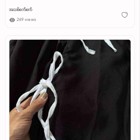
အသစ်စက်စက်
269 views