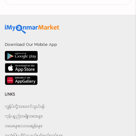
Download Our Mobile App
LINKS
ကျွန်ုပ်တို့အားဆက်သွယ်ရန်
ကုန်ပစ္စည်းအမျိုးအစားများ
အမေးများသောမေးခွန်းများ
အသုံးပြုမှုဆိုင်ရာ စည်းမျဉ်းစည်းကမ်းများ