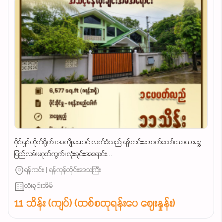
ပိုင်ရှင်တိုက်ရိုက် ၊ အကျိုးဆောင် လက်ခံသည် ရန်ကင်းဘောက်ထော်၊ သာယာရွှေ
ပြည်လမ်းမဂုတ်ကွက်၊ လုံးချင်းအရောင်း...
ရန်ကင်း | ရန်ကုန်တိုင်းဒေသကြီး
လုံးချင်းအိမ်
11 သိန်း (ကျပ်) (တစ်စတုရန်းပေ ဈေးနှုန်း)