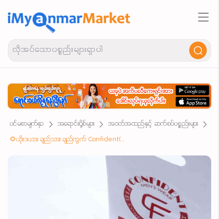
ပင်မစာမျက်နှာ
အရောင်းပို့စ်များ
အဝတ်အထည်နှင့် ဆက်စပ်ပစ္စည်းများ
🌻ယိုးဒယား ချည်သား ချည်ကွက် Confident(CF)တံဆိပ် ကော်လံလက်တိုပါ