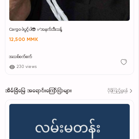
Cargo ဖဲပွင့်ပါ😎 ✅အနက်သီးသန့်
12,500 MMK
အသစ်စက်စက်
230 views
အိမ်ခြံမြေ အရောင်းကြော်ငြာများ
ပိုမိုကြည့်ရှုရန်