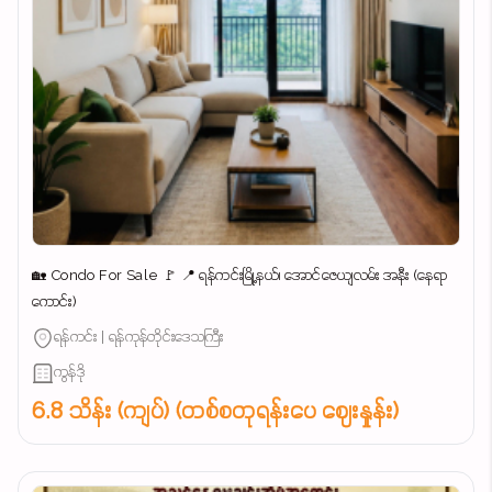
🏡 Condo For Sale 🚩 📍 ရန်ကင်းမြို့နယ်၊ အောင်ဇေယျလမ်း အနီး (နေရာ
ကောင်း)
ရန်ကင်း | ရန်ကုန်တိုင်းဒေသကြီး
ကွန်ဒို
6.8 သိန်း (ကျပ်) (တစ်စတုရန်းပေ ဈေးနှုန်း)