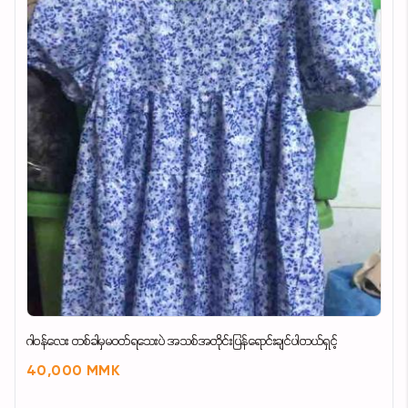
ဂါဝန်လေး တစ်ခါမှမဝတ်ရသေးပဲ အသစ်အတိုင်းပြန်ရောင်းချင်ပါတယ်ရှင့်
40,000 MMK