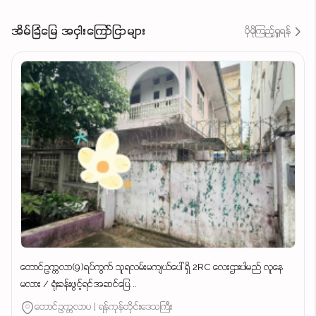
အိမ်ခြံမြေ အငှါးကြော်ငြာများ
ပိုမိုကြည့်ရှုရန်
တောင်ဥက္ကလာ(9)ရပ်ကွက် သူရလမ်းမကျယ်ပေါ် ရှိ 2RC လေးဌားပါမည် လူနေ
မလား / ရုံးခန်းဖွင့်ရင်အဆင်ပြေ...
တောင်ဥက္ကလာပ | ရန်ကုန်တိုင်းဒေသကြီး