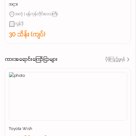
အငှား
အလုံ | ရန်ကုန်တိုင်းဒေသကြီး
ကွန်ဒို
30 သိန်း (ကျပ်)
ကားအရောင်းကြော်ငြာများ
ပိုမိုကြည့်ရှုရန်
Toyota Wish