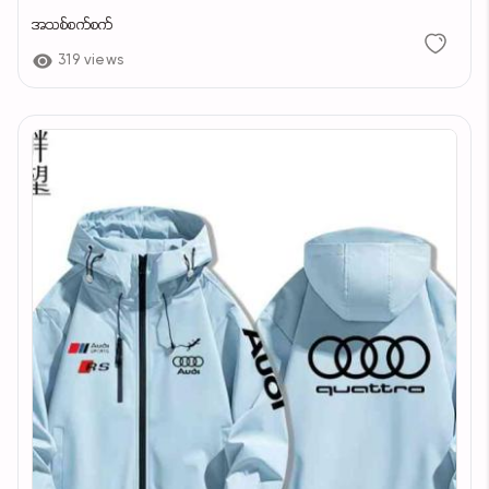
အသစ်စက်စက်
319 views