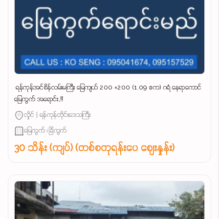
‌ ရန်ကုန်အင်စိန်လမ်းမကြီး မြေကျယ် 200 ×200 (1.09 ဧက) ဂရံ နေရာကောင်
မြေကွက် အရောင်း,‼️
လှိုင် | ရန်ကုန်တိုင်းဒေသကြီး
မြေကွက် ၊ ခြံကွက်
30 သိန်း (ကျပ်) (တစ်စတုရန်းပေ ဈေးနှုန်း)