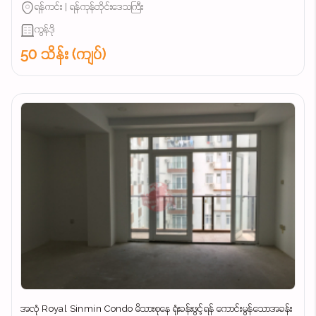
ရန်ကင်း | ရန်ကုန်တိုင်းဒေသကြီး
ကွန်ဒို
50 သိန်း (ကျပ်)
အလုံ Royal Sinmin Condo မိသားစုနေ ရုံးခန်းဖွင့်ရန် ကောင်းမွန်သောအခန်း