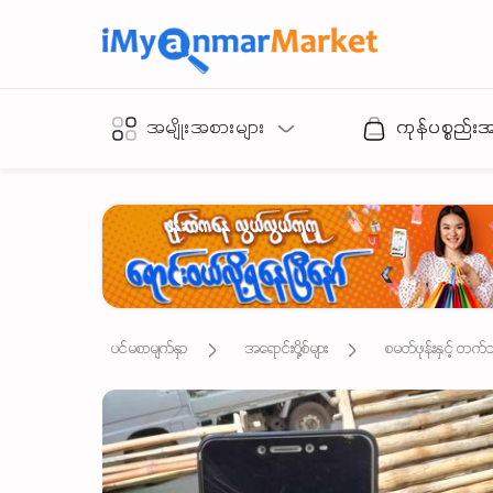
အမျိုးအစားများ
ကုန်ပစ္စည်း
ပင်မစာမျက်နှာ
အရောင်းပို့စ်များ
စမတ်ဖုန်းနှင့် တက