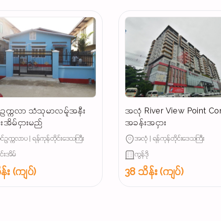
ဥက္ကလာ သံသုမာလမ်ူအနီး
အလုံ River View Point C
င်းအိမ်ငှားမည်
အခန်းအငှား
်ဥက္ကလာပ | ရန်ကုန်တိုင်းဒေသကြီး
အလုံ | ရန်ကုန်တိုင်းဒေသကြီး
ျင်းအိမ်
ကွန်ဒို
န်း (ကျပ်)
38 သိန်း (ကျပ်)