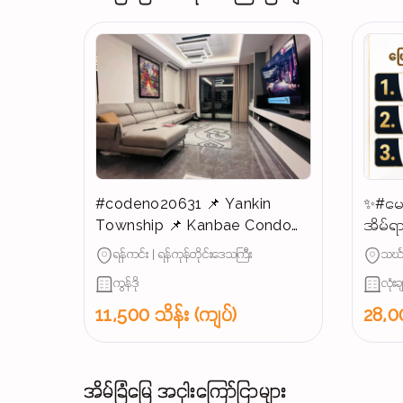
#codeno20631 📌 Yankin
✨#မေ
Township 📌 Kanbae Condo
အိမ်ရာ
for SALE 📣📣📣
ရောင်း
ရန်ကင်း | ရန်ကုန်တိုင်းဒေသကြီး
သင်္ဃ
ကွန်ဒို
လုံးခ
11,500 သိန်း (ကျပ်)
28,00
အိမ်ခြံမြေ အငှါးကြော်ငြာများ