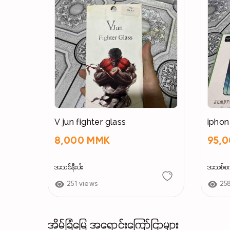
V jun fighter glass
8,000 MMK
95,
အသစ်နီးပါး
အသစ်စ
251 views
25
အိမ်ခြံမြေ အရောင်းကြော်ငြာများ