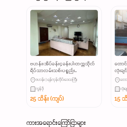
ဗဟန်း၊အိပ်ခန်း၄ခန်းပါ၊တက္ကသိုလ်
တောင်
ရိပ်သာလမ်းသစ်၊ပစ္စည်း
လုံးချ
စုံCondoအငှါးမို့၊စရန်ဦးသူရ👉☎️
ဗဟန်း | ရန်ကုန်တိုင်းဒေသကြီး
တောင
ကွန်ဒို
လုံးခ
25 သိန်း (ကျပ်)
15 သိ
ကားအရောင်းကြော်ငြာများ