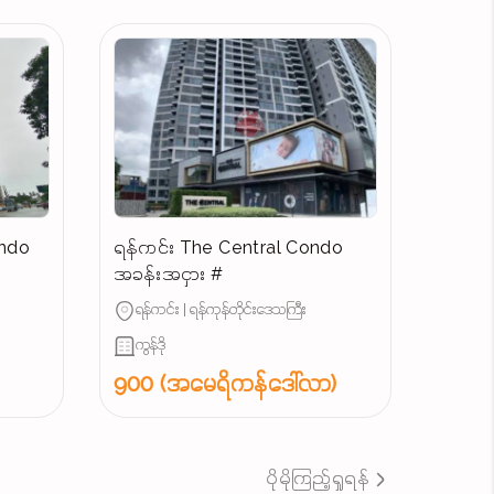
ondo
ရန်ကင်း The Central Condo
အခန်းအငှား #
ရန်ကင်း | ရန်ကုန်တိုင်းဒေသကြီး
ကွန်ဒို
900 (အမေရိကန်ဒေါ်လာ)
ပိုမိုကြည့်ရှုရန်