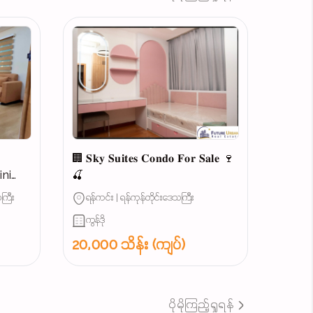
ယ
🏢 𝐒𝐤𝐲 𝐒𝐮𝐢𝐭𝐞𝐬 𝐂𝐨𝐧𝐝𝐨 𝐅𝐨𝐫 𝐒𝐚𝐥𝐞 🍷
🍒
ကြီး
ရန်ကင်း | ရန်ကုန်တိုင်းဒေသကြီး
...
ကွန်ဒို
20,000 သိန်း (ကျပ်)
ပိုမိုကြည့်ရှုရန်