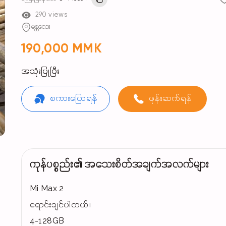
290 views
မန္တလေး
190,000 MMK
အသုံးပြုပြီး
စကားပြောရန်
ဖုန်းဆက်ရန်
ကုန်ပစ္စည်း၏ အသေးစိတ်အချက်အလက်များ
Mi Max 2
ရောင်းချင်ပါတယ်။
4-128GB