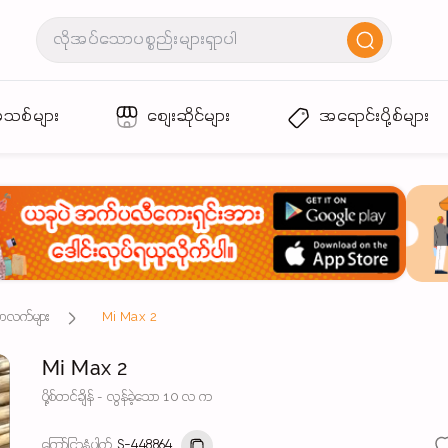
အသစ်များ
စျေးဆိုင်များ
အရောင်းပို့စ်များ
်ဘလက်များ
Mi Max 2
Mi Max 2
ပို့စ်တင်ချိန် - လွန်ခဲ့သော 10 လ က
ကြော်ငြာနံပါတ်
S-448864