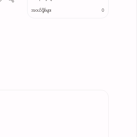
အဝယ်ပို့စ်များ
0