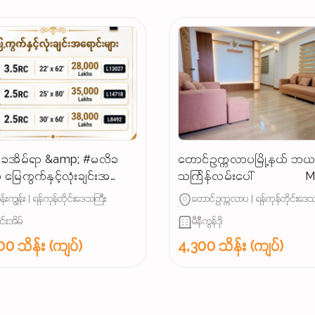
ခအိမ်ရာ &amp; #မလိခ
တောင်ဥက္ကလာပမြို့နယ် ဘ
 မြေကွက်နှင့်လုံးချင်းအ
သင်္ကြန်လမ်းပေါ် Mini
များ
Condo အရောင်း (𝐏𝐎𝐒𝐓 𝐍𝐎.291
န်းကျွန်း | ရန်ကုန်တိုင်းဒေသကြီး
တောင်ဥက္ကလာပ | ရန်ကုန်တိုင်းဒေသ
လို့ပြောပြီး မေးမြန်းပေးပါရန်)
ျင်းအိမ်
မီနီကွန်ဒို
0 သိန်း (ကျပ်)
4,300 သိန်း (ကျပ်)