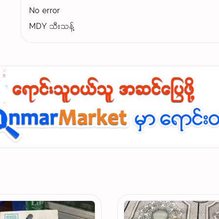
No error
MDY သီးသန့်