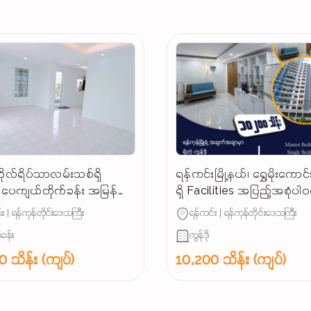
ိုလ်ရိပ်သာလမ်းသစ်ရှိ
ရန်ကင်းမြို့နယ်၊ ရွှေမိုးကောင်း
ပေကျယ်တိုက်ခန်း အမြန်
ရှိ Facilities အပြည့်အစုံပါ
းမည်
အခန်းကျယ် အမြန်ရောင်းမည
း | ရန်ကုန်တိုင်းဒေသကြီး
ရန်ကင်း | ရန်ကုန်တိုင်းဒေသကြီး
(သိန်း ၁၀၂၀၀)...
်ခန်း
ကွန်ဒို
 သိန်း (ကျပ်)
10,200 သိန်း (ကျပ်)