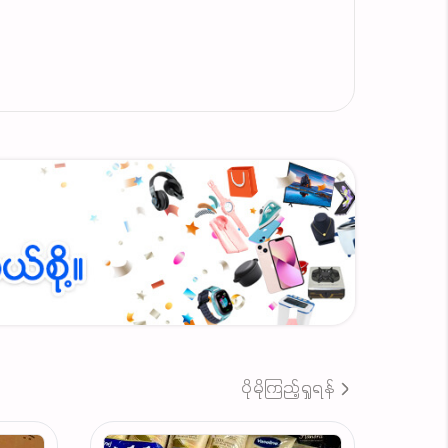
ကုန်လိုသူများ
ပိုမိုကြည့်ရှုရန်