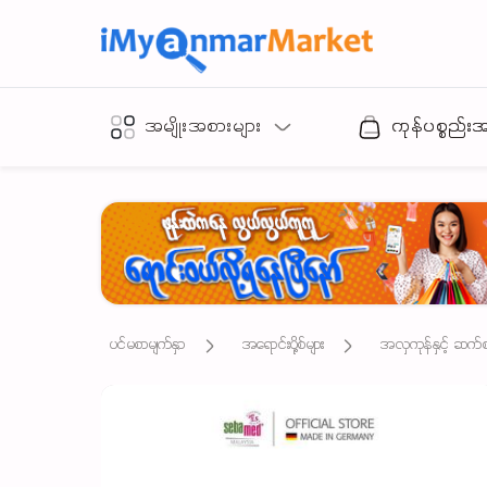
အမျိုးအစားများ
ကုန်ပစ္စည်း
ပင်မစာမျက်နှာ
အရောင်းပို့စ်များ
အလှကုန်နှင့် ဆက်စပ