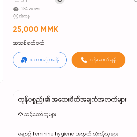
284 views
ရန်ကုန်
25,000 MMK
အသစ်စက်စက်
စကားပြောရန်
ဖုန်းဆက်ရန်
ကုန်ပစ္စည်း၏ အသေးစိတ်အချက်အလက်များ
💡 သင့်တော်သူများ
နေ့စဉ် feminine hygiene အတွက် သုံးလိုသူများ