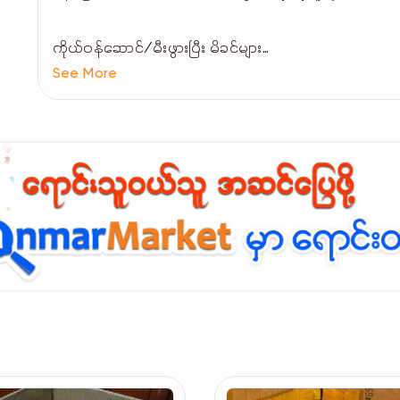
ကိုယ်ဝန်ဆောင်/မီးဖွားပြီး မိခင်များ
See More
ကိုယ်တွင်းယားယံ၊ မသန်စွမ်းမှုရှိသူများ
နူးညံ့အသားအရေအတွက် သင့်တော်သော pH control ထုတ်