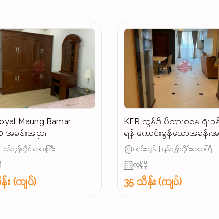
် Royal Maung Bamar
KER ကွန်ဒို မိသားစုနေ ရုံးခန်း
 အခန်းအငှား
ရန် ကောင်းမွန်သောအခန်းအင
် | ရန်ကုန်တိုင်းဒေသကြီး
မရမ်းကုန်း | ရန်ကုန်တိုင်းဒေသကြီး
ု
ကွန်ဒို
န်း (ကျပ်)
35 သိန်း (ကျပ်)