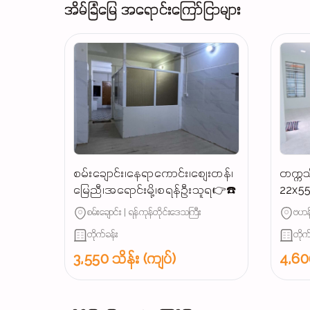
အိမ်ခြံမြေ အရောင်းကြော်ငြာများ
စမ်းချောင်း၊နေရာကောင်း၊စျေးတန်၊
တက္ကသ
မြေညီ၊အရောင်းမို့၊စရန်ဦးသူရ👉☎️
22x55
ရောင်
စမ်းချောင်း | ရန်ကုန်တိုင်းဒေသကြီး
ဗဟန်
တိုက်ခန်း
တိုက
3,550 သိန်း (ကျပ်)
4,600