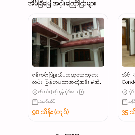
အိမ်ခြံမြေ အငှါးကြော်ငြာများ
ရန်ကင်းမြို့နယ်_ကမ္ဘာအေးဘုရား
လှိုင
လမ်း_မြန်မာပလာဇာတို့အနီး #အိမ်
Condo
ကြီးကြီး_ခြံဝန်းကျယ်ကျယ်နှင့်
ရန်ကင်း | ရန်ကုန်တိုင်းဒေသကြီး
လှိုင
လုံးချင်းအိမ်_အငှား...
လုံးချင်းအိမ်
ကွန်ဒိ
90 သိန်း (ကျပ်)
35 သိ