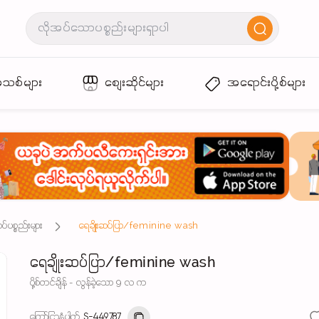
အသစ်များ
စျေးဆိုင်များ
အရောင်းပို့စ်များ
်ပစ္စည်းများ
ရေချိုးဆပ်ပြာ/feminine wash
ရေချိုးဆပ်ပြာ/feminine wash
ပို့စ်တင်ချိန် - လွန်ခဲ့သော 9 လ က
ကြော်ငြာနံပါတ်
S-449787