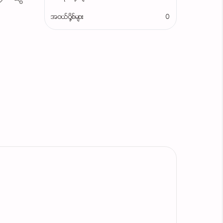
အဝယ်ပို့စ်များ
0