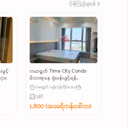
ပိုမိုကြည့်ရှုရန်
ဖွင့်
ကမာရွတ် Time City Condo
ှား
မိသားစုနေ ရုံးခန်းဖွင့်ရန်
ကောင်းမွန်သောအခန်းအငှား
ကမာရွတ် | ရန်ကုန်တိုင်းဒေသကြီး
ကွန်ဒို
1,800 (အမေရိကန်ဒေါ်လာ)