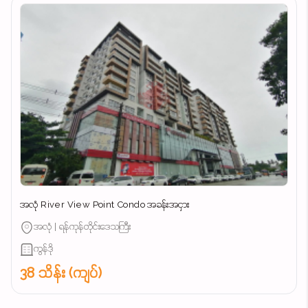
အလုံ River View Point Condo အခန်းအငှား
အလုံ | ရန်ကုန်တိုင်းဒေသကြီး
ကွန်ဒို
38 သိန်း (ကျပ်)