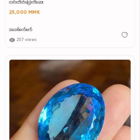
တင်းတိတ်ပြောကိဆေး
25,000 MMK
အသစ်စက်စက်
257 views