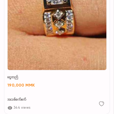
ငွေထည်
190,000 MMK
အသစ်စက်စက်
344 views