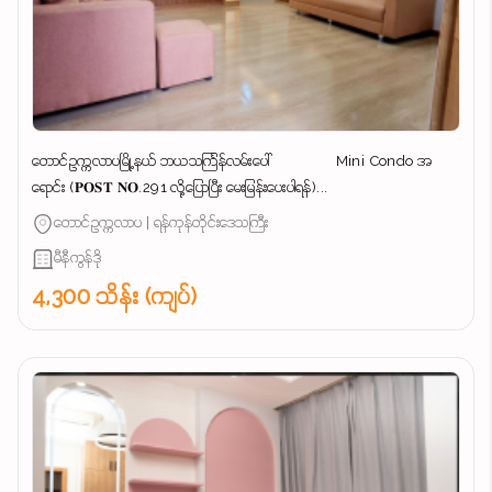
တောင်ဥက္ကလာပမြို့နယ် ဘယသင်္ကြန်လမ်းပေါ် Mini Condo အ
ရောင်း (𝐏𝐎𝐒𝐓 𝐍𝐎.291 လို့ပြောပြီး မေးမြန်းပေးပါရန်)...
တောင်ဥက္ကလာပ | ရန်ကုန်တိုင်းဒေသကြီး
မီနီကွန်ဒို
4,300 သိန်း (ကျပ်)