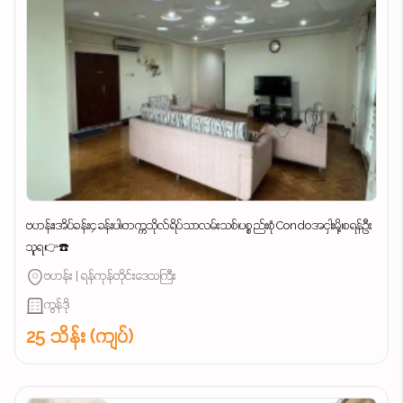
ဗဟန်း၊အိပ်ခန်း၄ခန်းပါ၊တက္ကသိုလ်ရိပ်သာလမ်းသစ်၊ပစ္စည်းစုံCondoအငှါးမို့၊စရန်ဦး
သူရ👉☎️
ဗဟန်း | ရန်ကုန်တိုင်းဒေသကြီး
ကွန်ဒို
25 သိန်း (ကျပ်)