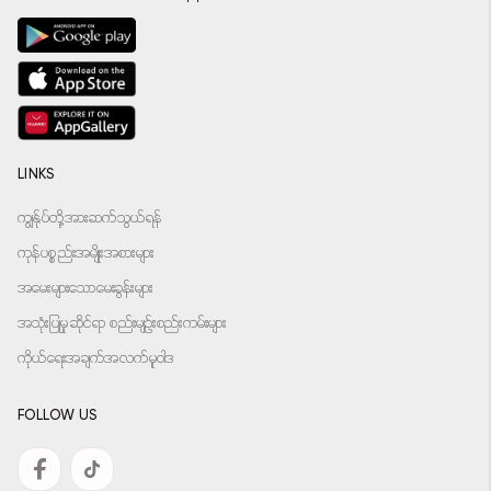
LINKS
ကျွန်ုပ်တို့အားဆက်သွယ်ရန်
ကုန်ပစ္စည်းအမျိုးအစားများ
အမေးများသောမေးခွန်းများ
အသုံးပြုမှုဆိုင်ရာ စည်းမျဉ်းစည်းကမ်းများ
ကိုယ်ရေးအချက်အလက်မူဝါဒ
FOLLOW US