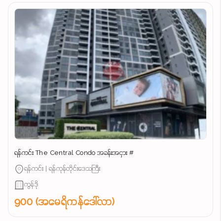
ရန်ကင်း The Central Condo အခန်းအငှား #
ရန်ကင်း | ရန်ကုန်တိုင်းဒေသကြီး
ကွန်ဒို
900 (အမေရိကန်ဒေါ်လာ)