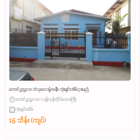
တောင်ဥက္ကလာ သံသုမာလမ်ူအနီး လုံးချင်းအိမ်ငှားမည်
တောင်ဥက္ကလာပ | ရန်ကုန်တိုင်းဒေသကြီး
လုံးချင်းအိမ်
15 သိန်း (ကျပ်)