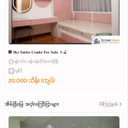
🏢 𝐒𝐤𝐲 𝐒𝐮𝐢𝐭𝐞𝐬 𝐂𝐨𝐧𝐝𝐨 𝐅𝐨𝐫 𝐒𝐚𝐥𝐞 🍷🍒
ရန်ကင်း | ရန်ကုန်တိုင်းဒေသကြီး
ကွန်ဒို
20,000 သိန်း (ကျပ်)
အိမ်ခြံမြေ အငှါးကြော်ငြာများ
ပိုမိုကြည့်ရှုရန်