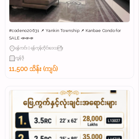
#codeno20631 📌 Yankin Township 📌 Kanbae Condo for
SALE 📣📣📣
ရန်ကင်း | ရန်ကုန်တိုင်းဒေသကြီး
ကွန်ဒို
11,500 သိန်း (ကျပ်)