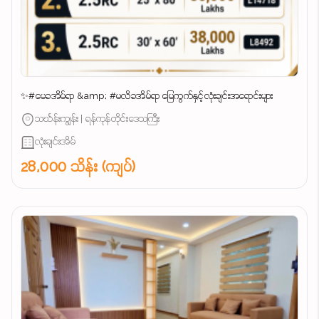
✨#မေခအိမ်ရာ &amp; #မလိခအိမ်ရာ မြေကွက်နှင့်လုံးချင်းအရောင်းများ
သင်္ဃန်းကျွန်း | ရန်ကုန်တိုင်းဒေသကြီး
လုံးချင်းအိမ်
28,000 သိန်း (ကျပ်)