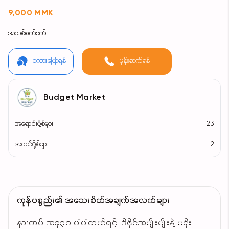
9,000 MMK
အသစ်စက်စက်
စကားပြောရန်
ဖုန်းဆက်ရန်
Budget Market
အရောင်းပို့စ်များ
23
အဝယ်ပို့စ်များ
2
ကုန်ပစ္စည်း၏ အသေးစိတ်အချက်အလက်များ
နားကပ် အခု၃၀ ပါပါတယ်ရှင့်၊ ဒီဇိုင်အမျိုးမျိုးနဲ့ မရိုး