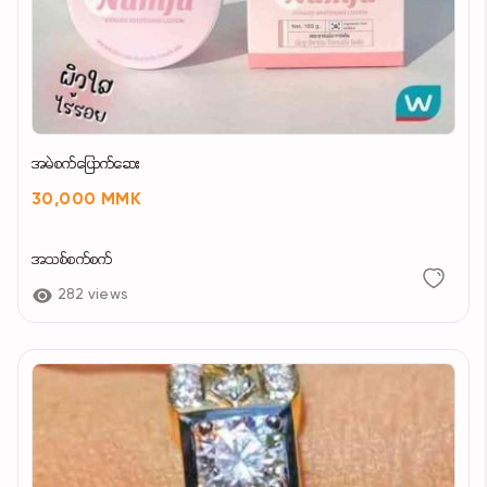
အမဲစက်ပြောက်ဆေး
30,000 MMK
အသစ်စက်စက်
282 views