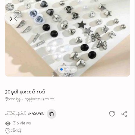
Next
Previous
30ခုပါ နားကပ် ကဒ်
ပို့စ်တင်ချိန် - လွန်ခဲ့သော 9 လ က
ကြော်ငြာနံပါတ်
S-450418
316 views
ရန်ကုန်