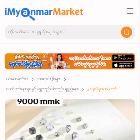
ပင်မစာမျက်နှာ
အရောင်းပို့စ်များ
လက်ဝတ်ရတနာနှင့် ရွှေထည်စိန်ထည်ပစ္စည်းများ
30ခုပါ နားကပ် ကဒ်