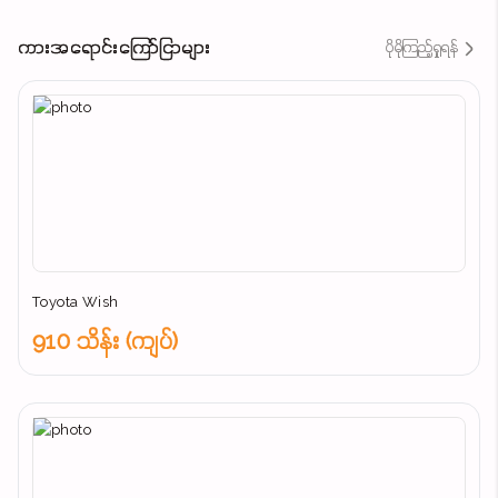
ကားအရောင်းကြော်ငြာများ
ပိုမိုကြည့်ရှုရန်
Toyota Wish
910 သိန်း (ကျပ်)