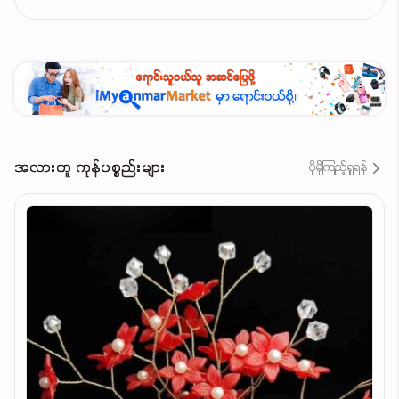
အလားတူ ကုန်ပစ္စည်းများ
ပိုမိုကြည့်ရှုရန်