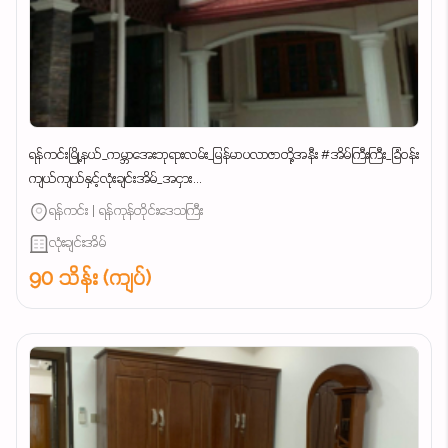
ရန်ကင်းမြို့နယ်_ကမ္ဘာအေးဘုရားလမ်း_မြန်မာပလာဇာတို့အနီး #အိမ်ကြီးကြီး_ခြံဝန်း
ကျယ်ကျယ်နှင့်လုံးချင်းအိမ်_အငှား...
ရန်ကင်း | ရန်ကုန်တိုင်းဒေသကြီး
လုံးချင်းအိမ်
90 သိန်း (ကျပ်)