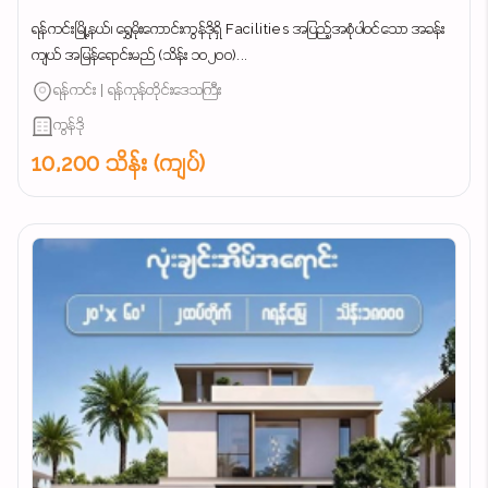
ရန်ကင်းမြို့နယ်၊ ရွှေမိုးကောင်းကွန်ဒိုရှိ Facilities အပြည့်အစုံပါဝင်သော အခန်း
ကျယ် အမြန်ရောင်းမည် (သိန်း ၁၀၂၀၀)...
ရန်ကင်း | ရန်ကုန်တိုင်းဒေသကြီး
ကွန်ဒို
10,200 သိန်း (ကျပ်)