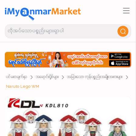
ပင်မစာမျက်နှာ
အရောင်းပို့စ်များ
အခြားသော ကုန်ပစ္စည်းအမျိုးအစားများ
Naruto Lego WM