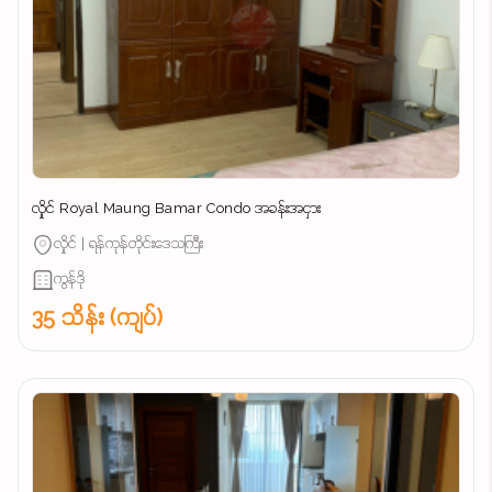
လှိုင် Royal Maung Bamar Condo အခန်းအငှား
လှိုင် | ရန်ကုန်တိုင်းဒေသကြီး
ကွန်ဒို
35 သိန်း (ကျပ်)