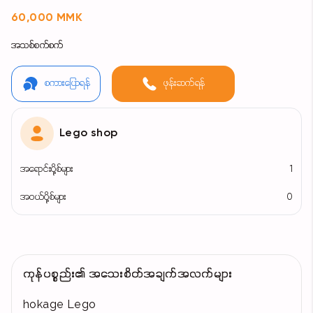
60,000 MMK
အသစ်စက်စက်
စကားပြောရန်
ဖုန်းဆက်ရန်
Lego shop
အရောင်းပို့စ်များ
1
အဝယ်ပို့စ်များ
0
ကုန်ပစ္စည်း၏ အသေးစိတ်အချက်အလက်များ
hokage Lego