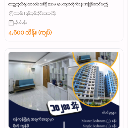
တက္ကသိုလ်ရိပ်သာလမ်းသစ်ရှိ 22x55ပေကျယ်တိုက်ခန်း အမြန်ရောင်းမည်
ဗဟန်း | ရန်ကုန်တိုင်းဒေသကြီး
တိုက်ခန်း
4,600 သိန်း (ကျပ်)