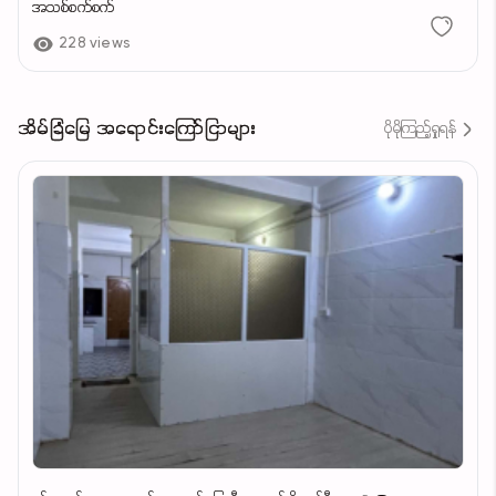
အသစ်စက်စက်
228 views
အိမ်ခြံမြေ အရောင်းကြော်ငြာများ
ပိုမိုကြည့်ရှုရန်