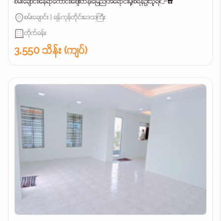
စမ်းချောင်း၊နေရာကောင်း၊စျေးတန်၊မြေညီ၊အရောင်းမို့၊စရန်ဦးသူရ👉☎️
စမ်းချောင်း | ရန်ကုန်တိုင်းဒေသကြီး
တိုက်ခန်း
3,550 သိန်း (ကျပ်)