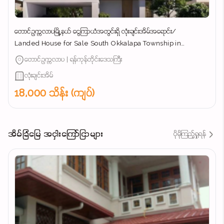
တောင်ဥက္ကလာပမြို့နယ် ​ငွေကြာယံအတွင်းရှိ လုံးချင်းအိမ်အ​ရောင်း/
Landed House for Sale South Okkalapa Township in
Yangon/
တောင်ဥက္ကလာပ | ရန်ကုန်တိုင်းဒေသကြီး
လုံးချင်းအိမ်
18,000 သိန်း (ကျပ်)
အိမ်ခြံမြေ အငှါးကြော်ငြာများ
ပိုမိုကြည့်ရှုရန်