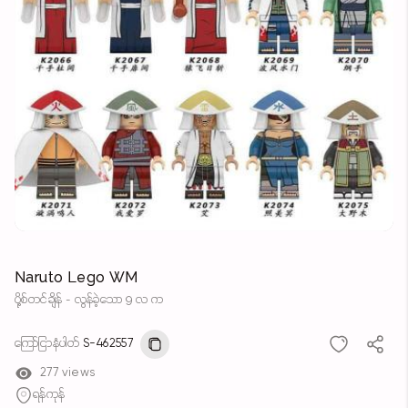
Naruto Lego WM
ပို့စ်တင်ချိန် - လွန်ခဲ့သော 9 လ က
ကြော်ငြာနံပါတ်
S-462557
277 views
ရန်ကုန်