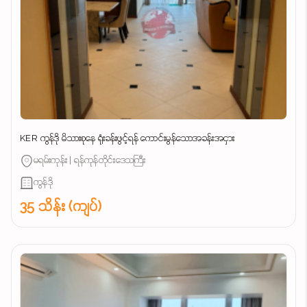
KER ကွန်ဒို မိသားစုနေ ရုံးခန်းဖွင့်ရန် ကောင်းမွန်သောအခန်းအငှား
မရမ်းကုန်း | ရန်ကုန်တိုင်းဒေသကြီး
ကွန်ဒို
35 သိန်း (ကျပ်)