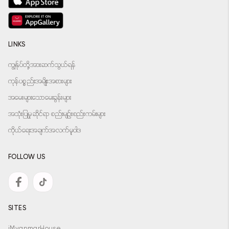
LINKS
ကျွန်ုပ်တို့အားဆက်သွယ်ရန်
ကုန်ပစ္စည်းအမျိုးအစားများ
အမေးများသောမေးခွန်းများ
အသုံးပြုမှုဆိုင်ရာ စည်းမျဉ်းစည်းကမ်းများ
ကိုယ်ရေးအချက်အလက်မူဝါဒ
FOLLOW US
SITES
iMyanmarHouse