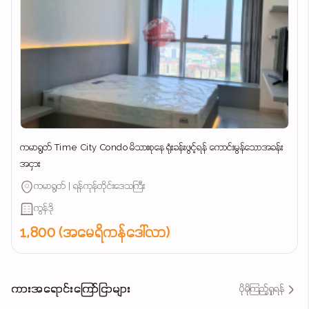
ကမာရွတ် Time City Condo မိသားစုနေ ရုံးခန်းဖွင့်ရန် ကောင်းမွန်သောအခန်း
အငှား
ကမာရွတ် | ရန်ကုန်တိုင်းဒေသကြီး
ကွန်ဒို
1,800 (အမေရိကန်ဒေါ်လာ)
ကားအရောင်းကြော်ငြာများ
ပိုမိုကြည့်ရှုရန်