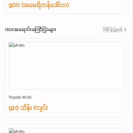
900 (အမေရိကန်ဒေါ်လာ)
ကားအရောင်းကြော်ငြာများ
ပိုမိုကြည့်ရှုရန်
Toyota Wish
910 သိန်း (ကျပ်)