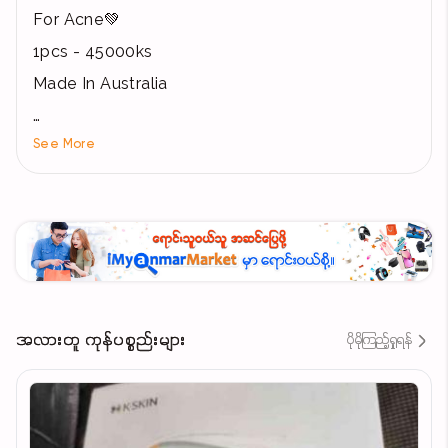
For Acne💚
1pcs - 45000ks
Made In Australia
See More
‎🍃ဝက်ခြံ အဆီဖု တွေကြောင့်စိတ်ညစ်နေရသူတွေ ဘာ
လိမ်းလိမ်းမသက်သာသူတွေဒီThursday Gel လေးTryကြ
ည့်နော်
‎💗Review ကောင်းများစွာရထားပြီးတကယ်ဝက်ခြံ အဖု
ကြီးကြီးသေးသေးအကုန်လုံးကိုသက်သာလာစေလို့
နာမည်ကြီးတယ်နော်
အလားတူ ကုန်ပစ္စည်းများ
ပိုမိုကြည့်ရှုရန်
‎🍃သဘာဝ Tea Tree oilနဲ့ပြုလုပ်ထားလို့အရေပြား
အတွင်လွှာထိစိမ့်ဝင်နိုင်ပြီး ဝက်ခြံတွေကို ခြောက်ကပ်စေပါ