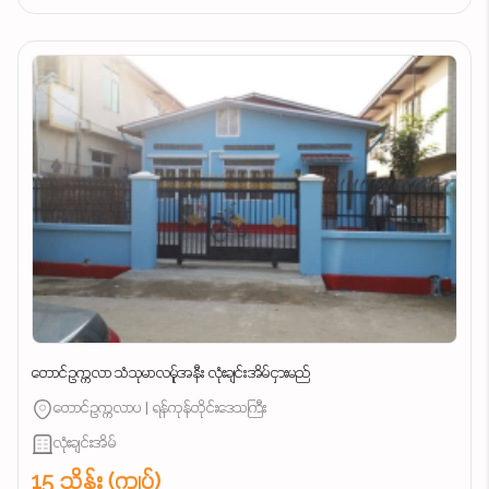
တောင်ဥက္ကလာ သံသုမာလမ်ူအနီး လုံးချင်းအိမ်ငှားမည်
တောင်ဥက္ကလာပ | ရန်ကုန်တိုင်းဒေသကြီး
လုံးချင်းအိမ်
15 သိန်း (ကျပ်)