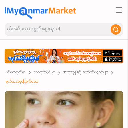
ပင်မစာမျက်နှာ
အရောင်းပို့စ်များ
အလှကုန်နှင့် ဆက်စပ်ပစ္စည်းများ
မျက်နာအဖုပြောက်ဆေး