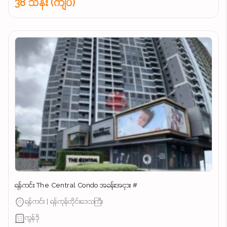
38 သိန်း (ကျပ်)
ရန်ကင်း The Central Condo အခန်းအငှား #
ရန်ကင်း | ရန်ကုန်တိုင်းဒေသကြီး
ကွန်ဒို