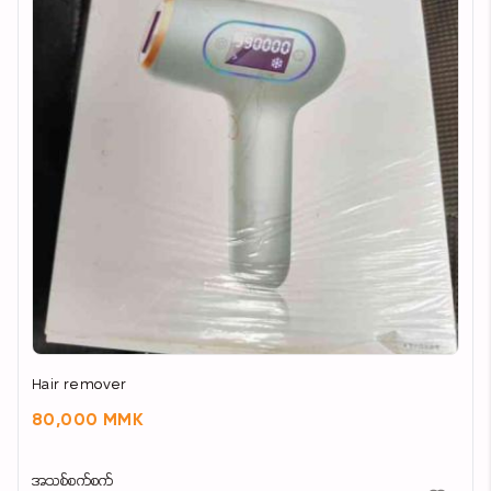
တယ်
‎🤭ဝ​က်ခြံအဖုကြီးတွေပေါ်မှာဆိုနည်းနည်းတို့ပေးထားလိုက််
ရင် 3ရက်လောက်နဲ့ချပ်သွားစေတယ်
‎🤩မျက်နှာသစ်ပြီးတာနဲ့ Tea Tree Gel လေးကိုလိုအပ်တဲ့
နေရာမှာလိမ်းပေးပါနော် တစ်နေ့နှစ်ကြိမ်းလိမ်းပေးရင်ပို
သိသာလာစေပါတယ်နော်ph09983522957
Hair remover
80,000 MMK
အသစ်စက်စက်