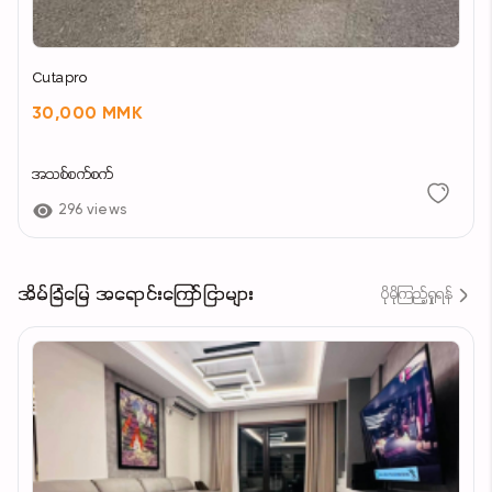
Cutapro
30,000 MMK
အသစ်စက်စက်
296 views
အိမ်ခြံမြေ အရောင်းကြော်ငြာများ
ပိုမိုကြည့်ရှုရန်