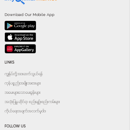
Download Our Mobile App
LINKS
ကျွန်ုပ်တို့အားဆက်သွယ်ရန်
ကုန်ပစ္စည်းအမျိုးအစားများ
အမေးများသောမေးခွန်းများ
အသုံးပြုမှုဆိုင်ရာ စည်းမျဉ်းစည်းကမ်းများ
ကိုယ်ရေးအချက်အလက်မူဝါဒ
FOLLOW US