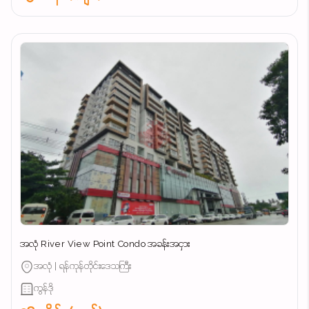
အလုံ River View Point Condo အခန်းအငှား
အလုံ | ရန်ကုန်တိုင်းဒေသကြီး
ကွန်ဒို