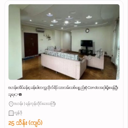
ဗဟန်း၊အိပ်ခန်း၄ခန်းပါ၊တက္ကသိုလ်ရိပ်သာလမ်းသစ်၊ပစ္စည်းစုံCondoအငှါးမို့၊စရန်ဦး
သူရ👉☎️
ဗဟန်း | ရန်ကုန်တိုင်းဒေသကြီး
ကွန်ဒို
25 သိန်း (ကျပ်)