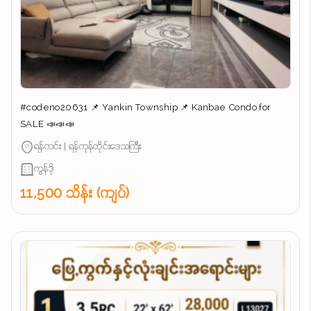
#codeno20631 📌 Yankin Township 📌 Kanbae Condo for
SALE 📣📣📣
ရန်ကင်း | ရန်ကုန်တိုင်းဒေသကြီး
ကွန်ဒို
11,500 သိန်း (ကျပ်)