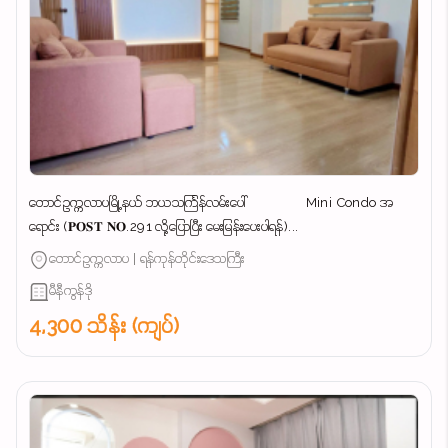
တောင်ဥက္ကလာပမြို့နယ် ဘယသင်္ကြန်လမ်းပေါ် Mini Condo အ
ရောင်း (𝐏𝐎𝐒𝐓 𝐍𝐎.291 လို့ပြောပြီး မေးမြန်းပေးပါရန်)...
တောင်ဥက္ကလာပ | ရန်ကုန်တိုင်းဒေသကြီး
မီနီကွန်ဒို
4,300 သိန်း (ကျပ်)