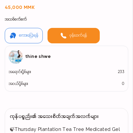
45,000 MMK
အသစ်စက်စက်
စကားပြောရန်
ဖုန်းဆက်ရန်
thine shwe
အရောင်းပို့စ်များ
233
အဝယ်ပို့စ်များ
0
ကုန်ပစ္စည်း၏ အသေးစိတ်အချက်အလက်များ
🍃Thursday Plantation Tea Tree Medicated Gel