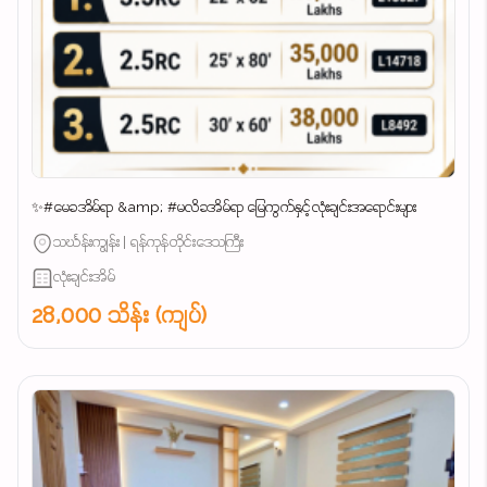
✨#မေခအိမ်ရာ &amp; #မလိခအိမ်ရာ မြေကွက်နှင့်လုံးချင်းအရောင်းများ
သင်္ဃန်းကျွန်း | ရန်ကုန်တိုင်းဒေသကြီး
လုံးချင်းအိမ်
28,000 သိန်း (ကျပ်)