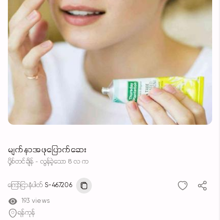
မျက်နာအဖုပြောက်ဆေး
ပို့စ်တင်ချိန် - လွန်ခဲ့သော 8 လ က
ကြော်ငြာနံပါတ်
S-467206
193 views
ရန်ကုန်