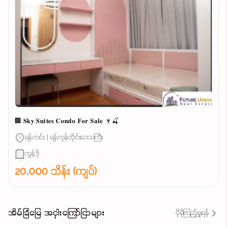
🏢 𝐒𝐤𝐲 𝐒𝐮𝐢𝐭𝐞𝐬 𝐂𝐨𝐧𝐝𝐨 𝐅𝐨𝐫 𝐒𝐚𝐥𝐞 🍷🍒
ရန်ကင်း | ရန်ကုန်တိုင်းဒေသကြီး
ကွန်ဒို
20,000 သိန်း (ကျပ်)
အိမ်ခြံမြေ အငှါးကြော်ငြာများ
ပိုမိုကြည့်ရှုရန်