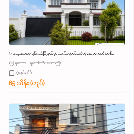
✨ အငှားရှားတဲ့ ရန်ကင်းမြို့နယ်မှာ လက်မလွှတ်သင့်တဲ့နေရာကောင်းတစ်ခု
ရန်ကင်း | ရန်ကုန်တိုင်းဒေသကြီး
လုံးချင်းအိမ်
85 သိန်း (ကျပ်)