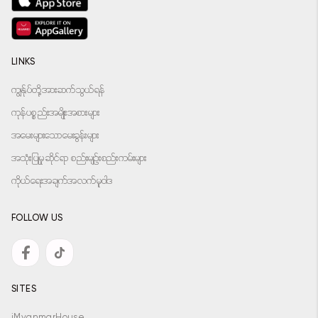
LINKS
ကျွန်ုပ်တို့အားဆက်သွယ်ရန်
ကုန်ပစ္စည်းအမျိုးအစားများ
အမေးများသောမေးခွန်းများ
အသုံးပြုမှုဆိုင်ရာ စည်းမျဉ်းစည်းကမ်းများ
ကိုယ်ရေးအချက်အလက်မူဝါဒ
FOLLOW US
SITES
iMyanmarHouse