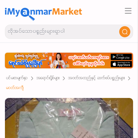
ပင်မစာမျက်နှာ
အရောင်းပို့စ်များ
အဝတ်အထည်နှင့် ဆက်စပ်ပစ္စည်းများ
မဝတ်အကျီ