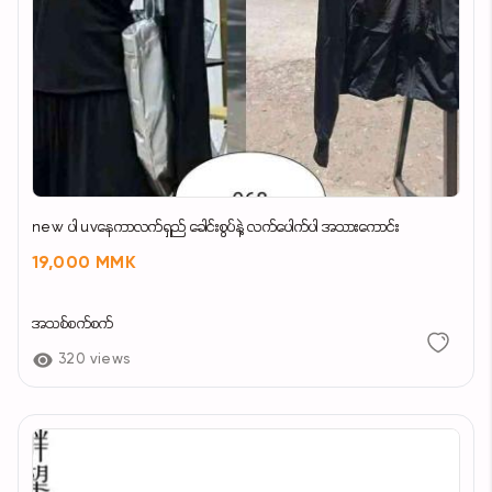
new ပါ uvနေကာလက်ရှည် ခေါင်းစွပ်နဲ့ လက်ပေါက်ပါ အသားကောင်း
19,000 MMK
အသစ်စက်စက်
320 views