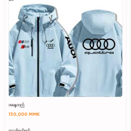
အနွေထည်
130,000 MMK
အသစ်စက်စက်