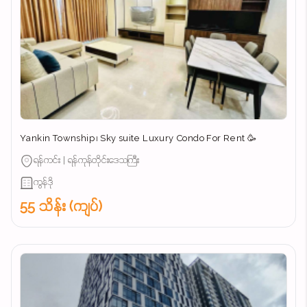
Yankin Township ၊ Sky suite Luxury Condo For Rent 🥳
ရန်ကင်း | ရန်ကုန်တိုင်းဒေသကြီး
ကွန်ဒို
55 သိန်း (ကျပ်)