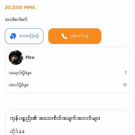
20,000 MMK
အသစ်စက်စက်
စကားပြောရန်
ဖုန်းဆက်ရန်
Hsu
အရောင်းပို့စ်များ
1
အဝယ်ပို့စ်များ
0
ကုန်ပစ္စည်း၏ အသေးစိတ်အချက်အလက်များ
ဆိုဒ်44