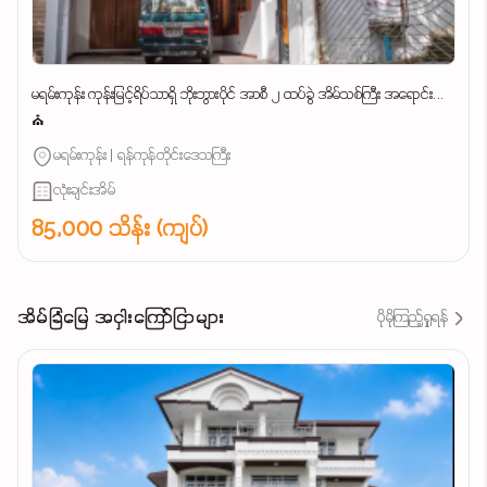
မရမ်းကုန်း ကုန်းမြင့်ရိပ်သာရှိ ဘိုးဘွားပိုင် အာစီ ၂ ထပ်ခွဲ အိမ်သစ်ကြီး အရောင်း...
⛪
မရမ်းကုန်း | ရန်ကုန်တိုင်းဒေသကြီး
လုံးချင်းအိမ်
85,000 သိန်း (ကျပ်)
အိမ်ခြံမြေ အငှါးကြော်ငြာများ
ပိုမိုကြည့်ရှုရန်