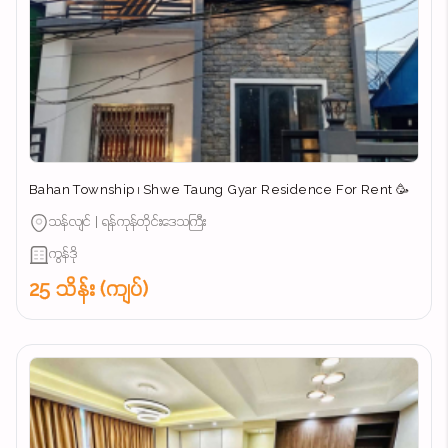
Bahan Township ၊ Shwe Taung Gyar Residence For Rent 🥳
သန်လျင် | ရန်ကုန်တိုင်းဒေသကြီး
ကွန်ဒို
25 သိန်း (ကျပ်)