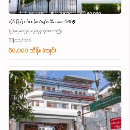
7မိုင် ပြည်လမ်းအနီး လုံးချင်းအိမ် အရောင်း💯🏠
မရမ်းကုန်း | ရန်ကုန်တိုင်းဒေသကြီး
လုံးချင်းအိမ်
60,000 သိန်း (ကျပ်)