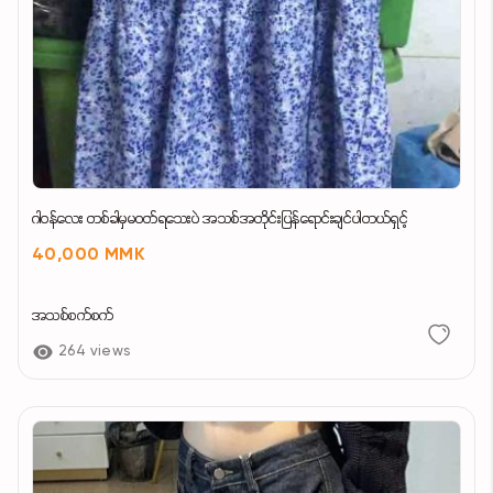
ဂါဝန်လေး တစ်ခါမှမဝတ်ရသေးပဲ အသစ်အတိုင်းပြန်ရောင်းချင်ပါတယ်ရှင့်
40,000 MMK
အသစ်စက်စက်
264 views