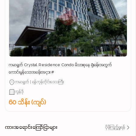
ကမာရွတ် Crystal Residence Condo မိသားစုနေ ရုံးခန်းအတွက်
ကောင်းမွန်သောအခန်းအငှား #
ကမာရွတ် | ရန်ကုန်တိုင်းဒေသကြီး
ကွန်ဒို
60 သိန်း (ကျပ်)
ကားအရောင်းကြော်ငြာများ
ပိုမိုကြည့်ရှုရန်