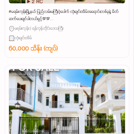
#မရမ်းကုန်းမြို့နယ် ပြည်လမ်းမကြီးဒဲ့ပေါက် လုံးချင်းအိမ်အရောင်းတစ်ခုနဲ့ မိတ်
ဆက်ပေးချင်ပါတယ်ရှင့်💯💯...
မရမ်းကုန်း | ရန်ကုန်တိုင်းဒေသကြီး
လုံးချင်းအိမ်
60,000 သိန်း (ကျပ်)