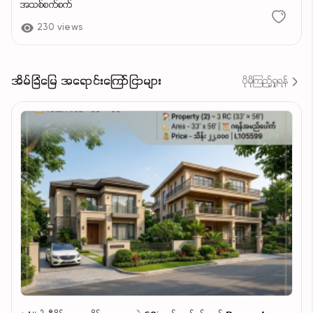
အသစ်စက်စက်
230 views
အိမ်ခြံမြေ အရောင်းကြော်ငြာများ
ပိုမိုကြည့်ရှုရန်