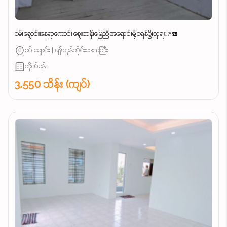
စမ်းချောင်း၊နေရာကောင်း၊စျေးတန်၊မြေညီ၊အရောင်းမို့၊စရန်ဦးသူရ👉☎️
စမ်းချောင်း | ရန်ကုန်တိုင်းဒေသကြီး
တိုက်ခန်း
3,550 သိန်း (ကျပ်)