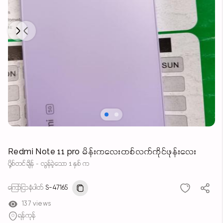
Next
Previous
Redmi Note 11 pro မိန်းကလေးတစ်လက်ကိုင်ဖုန်းလေး
ပို့စ်တင်ချိန် - လွန်ခဲ့သော 1 နှစ် က
ကြော်ငြာနံပါတ်
S-47165
137 views
ရန်ကုန်