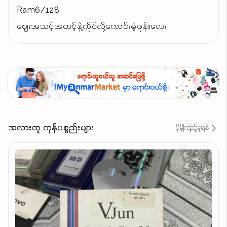
Ram6/128
ဈေးအသင့်အတင့်နဲ့ကိုင်လို့ကောင်းမဲ့ဖုန်းလေး
အလားတူ ကုန်ပစ္စည်းများ
ပိုမိုကြည့်ရှုရန်