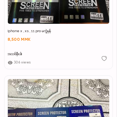
Iphone x , xs , 11 pro မကွဲမှန်
8,500 MMK
အသစ်နီးပါး
306 views