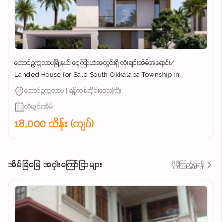
တောင်ဥက္ကလာပမြို့နယ် ​ငွေကြာယံအတွင်းရှိ လုံးချင်းအိမ်အ​ရောင်း/
Landed House for Sale South Okkalapa Township in
Yangon/
တောင်ဥက္ကလာပ | ရန်ကုန်တိုင်းဒေသကြီး
လုံးချင်းအိမ်
18,000 သိန်း (ကျပ်)
အိမ်ခြံမြေ အငှါးကြော်ငြာများ
ပိုမိုကြည့်ရှုရန်