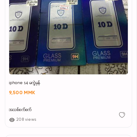
iphone 14 မကွဲမှန်
9,500 MMK
အသစ်စက်စက်
208 views