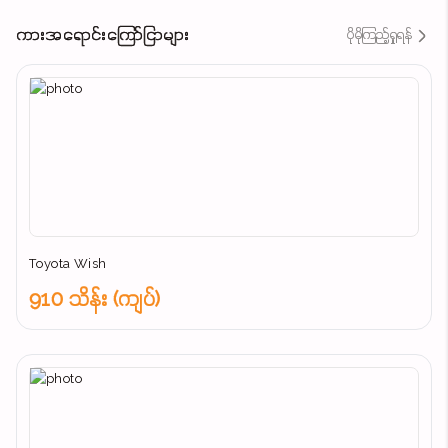
ကားအရောင်းကြော်ငြာများ
ပိုမိုကြည့်ရှုရန်
Toyota Wish
910 သိန်း (ကျပ်)