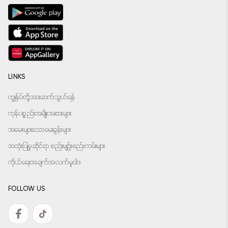
LINKS
ကျွန်ုပ်တို့အားဆက်သွယ်ရန်
ကုန်ပစ္စည်းအမျိုးအစားများ
အမေးများသောမေးခွန်းများ
အသုံးပြုမှုဆိုင်ရာ စည်းမျဉ်းစည်းကမ်းများ
ကိုယ်ရေးအချက်အလက်မူဝါဒ
FOLLOW US