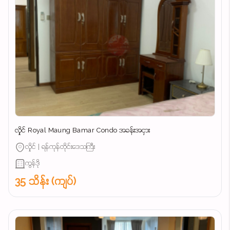
လှိုင် Royal Maung Bamar Condo အခန်းအငှား
လှိုင် | ရန်ကုန်တိုင်းဒေသကြီး
ကွန်ဒို
35 သိန်း (ကျပ်)