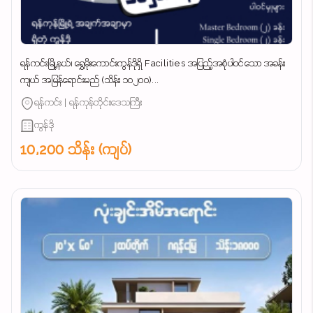
ရန်ကင်းမြို့နယ်၊ ရွှေမိုးကောင်းကွန်ဒိုရှိ Facilities အပြည့်အစုံပါဝင်သော အခန်း
ကျယ် အမြန်ရောင်းမည် (သိန်း ၁၀၂၀၀)...
ရန်ကင်း | ရန်ကုန်တိုင်းဒေသကြီး
ကွန်ဒို
10,200 သိန်း (ကျပ်)