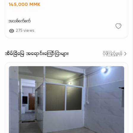
145,000 MMK
အသစ်စက်စက်
275 views
အိမ်ခြံမြေ အရောင်းကြော်ငြာများ
ပိုမိုကြည့်ရှုရန်