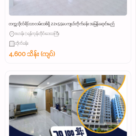
တက္ကသိုလ်ရိပ်သာလမ်းသစ်ရှိ 22x55ပေကျယ်တိုက်ခန်း အမြန်ရောင်းမည်
ဗဟန်း | ရန်ကုန်တိုင်းဒေသကြီး
တိုက်ခန်း
4,600 သိန်း (ကျပ်)