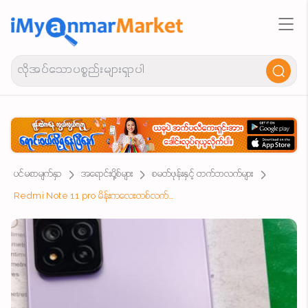
ပင်မစာမျက်နှာ
အရောင်းပို့စ်များ
စမတ်ဖုန်းနှင့် တက်ဘလက်များ
Redmi Note 11 pro မိန်းကလေးတစ်လက်ကိုင်ဖုန်းလေး