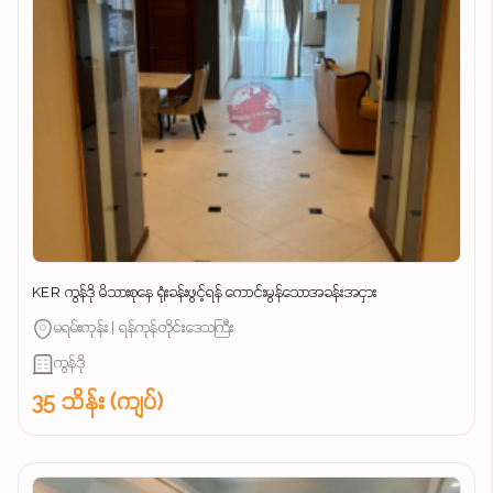
KER ကွန်ဒို မိသားစုနေ ရုံးခန်းဖွင့်ရန် ကောင်းမွန်သောအခန်းအငှား
မရမ်းကုန်း | ရန်ကုန်တိုင်းဒေသကြီး
ကွန်ဒို
35 သိန်း (ကျပ်)