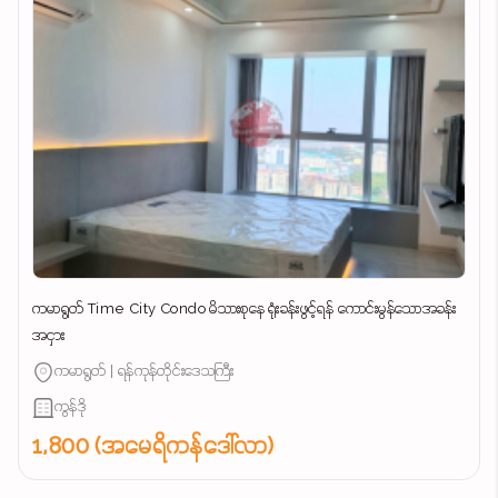
ကမာရွတ် Time City Condo မိသားစုနေ ရုံးခန်းဖွင့်ရန် ကောင်းမွန်သောအခန်း
အငှား
ကမာရွတ် | ရန်ကုန်တိုင်းဒေသကြီး
ကွန်ဒို
1,800 (အမေရိကန်ဒေါ်လာ)