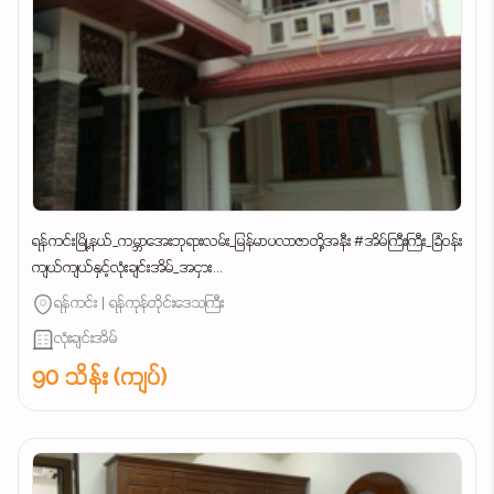
ရန်ကင်းမြို့နယ်_ကမ္ဘာအေးဘုရားလမ်း_မြန်မာပလာဇာတို့အနီး #အိမ်ကြီးကြီး_ခြံဝန်း
ကျယ်ကျယ်နှင့်လုံးချင်းအိမ်_အငှား...
ရန်ကင်း | ရန်ကုန်တိုင်းဒေသကြီး
လုံးချင်းအိမ်
90 သိန်း (ကျပ်)