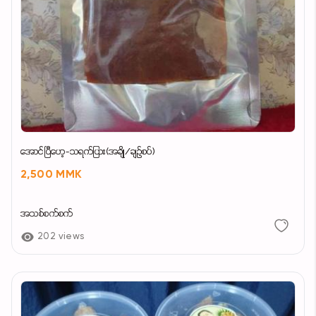
အောင်ပြီဟေ့-သရက်ပြား(အချို/ချဉ်စပ်)
2,500 MMK
အသစ်စက်စက်
202 views