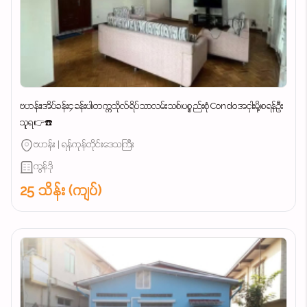
ဗဟန်း၊အိပ်ခန်း၄ခန်းပါ၊တက္ကသိုလ်ရိပ်သာလမ်းသစ်၊ပစ္စည်းစုံCondoအငှါးမို့၊စရန်ဦး
သူရ👉☎️
ဗဟန်း | ရန်ကုန်တိုင်းဒေသကြီး
ကွန်ဒို
25 သိန်း (ကျပ်)