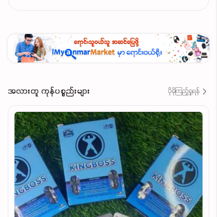
အလားတူ ကုန်ပစ္စည်းများ
ပိုမိုကြည့်ရှုရန်