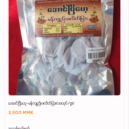
အောင်ပြီဟေ့-မန်ကျည်းဖလိတ်ပြား(အထုပ်/ဗူး)
2,500 MMK
အသစ်စက်စက်