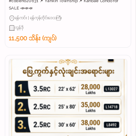
#codeno20631 📌 Yankin Township 📌 Kanbae Condo for
SALE 📣📣📣
ရန်ကင်း | ရန်ကုန်တိုင်းဒေသကြီး
ကွန်ဒို
11,500 သိန်း (ကျပ်)