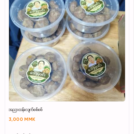
အညာထန်းလျက်စစ်စစ်
3,000 MMK