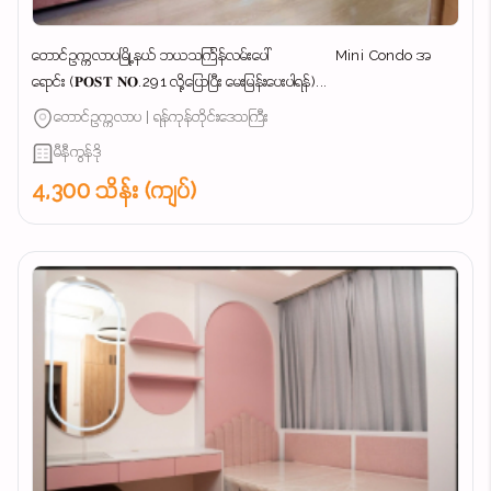
တောင်ဥက္ကလာပမြို့နယ် ဘယသင်္ကြန်လမ်းပေါ် Mini Condo အ
ရောင်း (𝐏𝐎𝐒𝐓 𝐍𝐎.291 လို့ပြောပြီး မေးမြန်းပေးပါရန်)...
တောင်ဥက္ကလာပ | ရန်ကုန်တိုင်းဒေသကြီး
မီနီကွန်ဒို
4,300 သိန်း (ကျပ်)