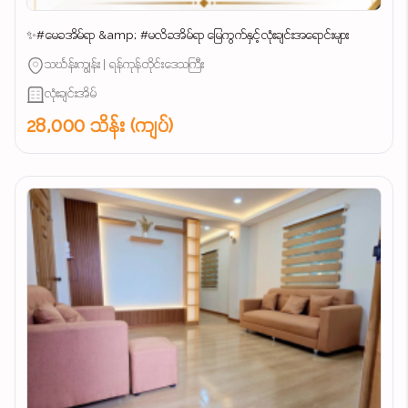
✨#မေခအိမ်ရာ &amp; #မလိခအိမ်ရာ မြေကွက်နှင့်လုံးချင်းအရောင်းများ
သင်္ဃန်းကျွန်း | ရန်ကုန်တိုင်းဒေသကြီး
လုံးချင်းအိမ်
28,000 သိန်း (ကျပ်)