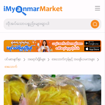
ပင်မစာမျက်နှာ
အရောင်းပို့စ်များ
စားသောက်ကုန်နှင့် အဖျော်ယမကာများ
စားသောက်