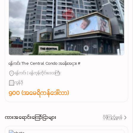
ရန်ကင်း The Central Condo အခန်းအငှား #
ရန်ကင်း | ရန်ကုန်တိုင်းဒေသကြီး
ကွန်ဒို
900 (အမေရိကန်ဒေါ်လာ)
ကားအရောင်းကြော်ငြာများ
ပိုမိုကြည့်ရှုရန်