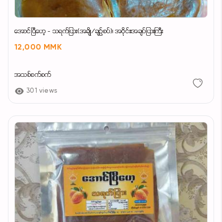
အောင်ပြီဟေ့ - သရက်ပြား(အချို/ချဉ်စပ်)၊ အဝိုင်း၊အချပ်ပြားကြီး
12,000 MMK
အသစ်စက်စက်
301 views