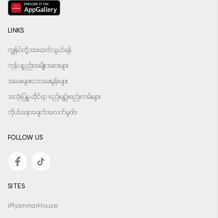
LINKS
ကျွန်ုပ်တို့အားဆက်သွယ်ရန်
ကုန်ပစ္စည်းအမျိုးအစားများ
အမေးများသောမေးခွန်းများ
အသုံးပြုမှုဆိုင်ရာ စည်းမျဉ်းစည်းကမ်းများ
ကိုယ်ရေးအချက်အလက်မူဝါဒ
FOLLOW US
SITES
iMyanmarHouse