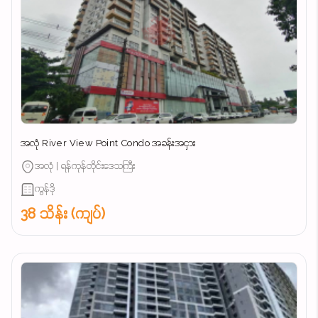
အလုံ River View Point Condo အခန်းအငှား
အလုံ | ရန်ကုန်တိုင်းဒေသကြီး
ကွန်ဒို
38 သိန်း (ကျပ်)