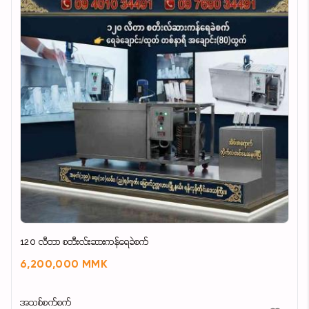
120 လီတာ စတီးလ်းဆားကန်ရေခဲစက်
6,200,000 MMK
အသစ်စက်စက်