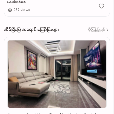
အသစ်စက်စက်
237 views
အိမ်ခြံမြေ အရောင်းကြော်ငြာများ
ပိုမိုကြည့်ရှုရန်