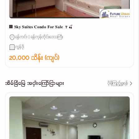
🏢 𝐒𝐤𝐲 𝐒𝐮𝐢𝐭𝐞𝐬 𝐂𝐨𝐧𝐝𝐨 𝐅𝐨𝐫 𝐒𝐚𝐥𝐞 🍷🍒
ရန်ကင်း | ရန်ကုန်တိုင်းဒေသကြီး
ကွန်ဒို
20,000 သိန်း (ကျပ်)
အိမ်ခြံမြေ အငှါးကြော်ငြာများ
ပိုမိုကြည့်ရှုရန်