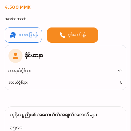
4,500 MMK
အသစ်စက်စက်
စကားပြောရန်
ဖုန်းဆက်ရန်
ဒိုင်ယာနာ
အရောင်းပို့စ်များ
42
အဝယ်ပို့စ်များ
0
ကုန်ပစ္စည်း၏ အသေးစိတ်အချက်အလက်များ
၄၅၀၀