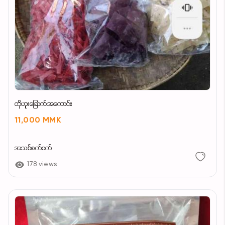
တိုဟူးခြောက်အကောင်း
11,000 MMK
အသစ်စက်စက်
178 views