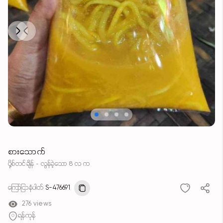
Next
Previous
စားသောက်
ပို့စ်တင်ချိန် - လွန်ခဲ့သော 8 လ က
ကြော်ငြာနံပါတ်
S-476691
276 views
ရန်ကုန်