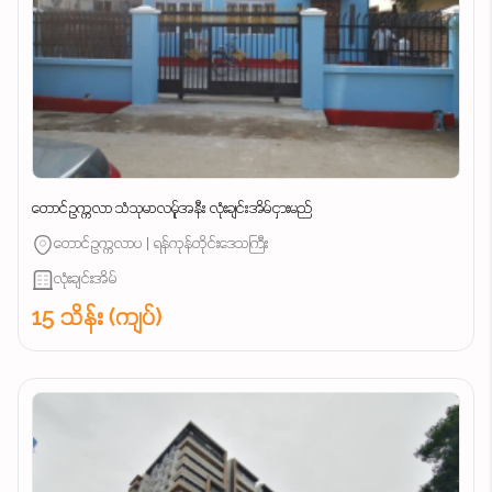
တောင်ဥက္ကလာ သံသုမာလမ်ူအနီး လုံးချင်းအိမ်ငှားမည်
တောင်ဥက္ကလာပ | ရန်ကုန်တိုင်းဒေသကြီး
လုံးချင်းအိမ်
15 သိန်း (ကျပ်)