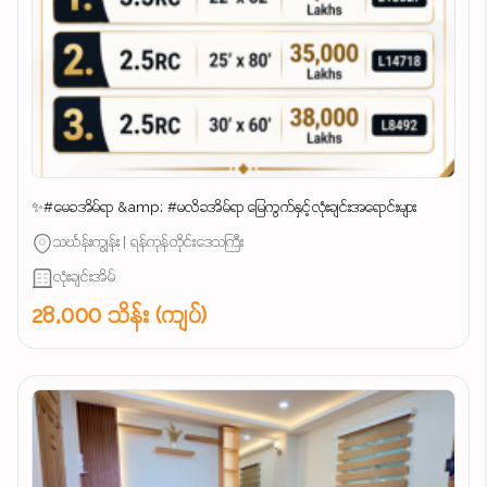
✨#မေခအိမ်ရာ &amp; #မလိခအိမ်ရာ မြေကွက်နှင့်လုံးချင်းအရောင်းများ
သင်္ဃန်းကျွန်း | ရန်ကုန်တိုင်းဒေသကြီး
လုံးချင်းအိမ်
28,000 သိန်း (ကျပ်)