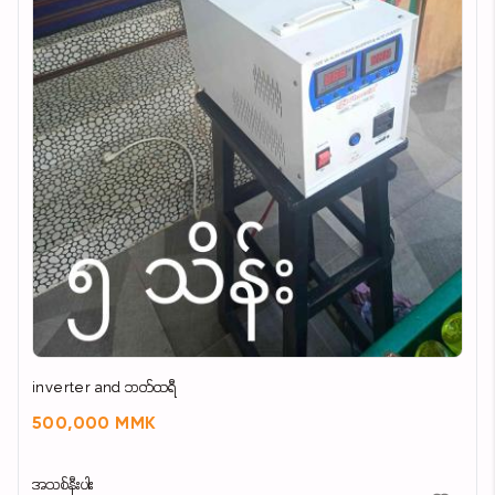
အဆီမတက်စေမယ့်အစားအစာလေးကိုစားပေးရင် ပိုပြီး
ထိရောက်မှုရှိတယ် ဝိတ်လည်းမတက်တော့ဘူး😊
#ရွှေဆားHerbalSaltOfficialMyanmar
#အဆီကျဝမ်းမှန်အာရုံကြောအားကောင်းဆေး
inverter and ဘတ်ထရီ
500,000 MMK
အသစ်နီးပါး