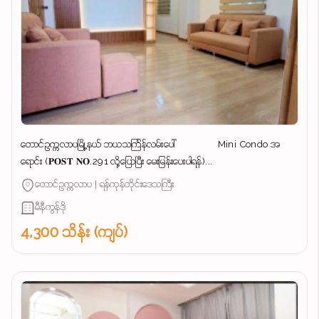
တောင်ဥက္ကလာပမြို့နယ် ဘယသင်္ကြန်လမ်းပေါ် Mini Condo အ
ရောင်း (𝐏𝐎𝐒𝐓 𝐍𝐎.291 လို့ပြောပြီး မေးမြန်းပေးပါရန်)...
တောင်ဥက္ကလာပ | ရန်ကုန်တိုင်းဒေသကြီး
မီနီကွန်ဒို
4,300 သိန်း (ကျပ်)