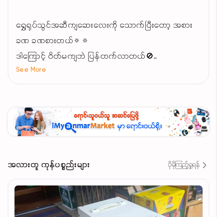
ရွှေရုပ်သွင်အဆီကျဆေးလေးကို သောက်ပြီးတော့ အစား
ခဏ ခဏစားတယ်🔅🔅
ဒါကြောင့် ဝိတ်မကျဘဲ ပြန်တက်လာတယ်🚫
See More
ရွှေရုပ်သွင်အဆီကျ ဝမ်းမှန်ဆေးလေးက
အူရှင်းပြီး ဝမ်းမှန်စေတယ်✅
ခန္ဓာကိုယ်ထဲမှာရှိတဲ့ အဆီတွေကိုဆေးက
ချေဖျက်ပေးလိုက်တာကြောင့် ခန္ဓာကိုယ်က
အစာကိုထပ်ပြီး စားချင်တယ်💥💥
အလားတူ ကုန်ပစ္စည်းများ
ပိုမိုကြည့်ရှုရန်
ဗိုက်ကခဏ ခဏဆာတဲ့အခါမှာ အစားကိုစားပေးလို့ရပါ
တယ် ဒါပေမယ့် ဆီကြော်တို့ ထမင်းတို့ကိုရှောင်ပေးပါ❎