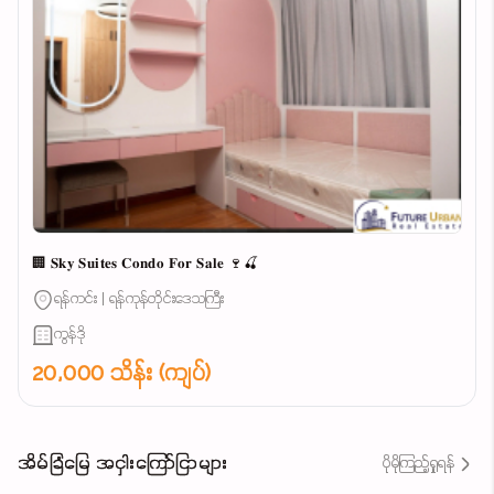
🏢 𝐒𝐤𝐲 𝐒𝐮𝐢𝐭𝐞𝐬 𝐂𝐨𝐧𝐝𝐨 𝐅𝐨𝐫 𝐒𝐚𝐥𝐞 🍷🍒
ရန်ကင်း | ရန်ကုန်တိုင်းဒေသကြီး
ကွန်ဒို
20,000 သိန်း (ကျပ်)
အိမ်ခြံမြေ အငှါးကြော်ငြာများ
ပိုမိုကြည့်ရှုရန်