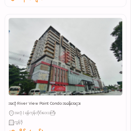
အလုံ River View Point Condo အခန်းအငှား
အလုံ | ရန်ကုန်တိုင်းဒေသကြီး
ကွန်ဒို