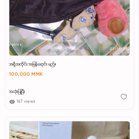
အရှိအတိုင်း အမြန်ရောင်း မည်။
100,000 MMK
အသုံးပြုပြီး
167 views