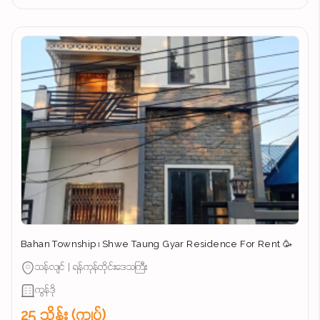
Bahan Township ၊ Shwe Taung Gyar Residence For Rent 🥳
သန်လျင် | ရန်ကုန်တိုင်းဒေသကြီး
ကွန်ဒို
25 သိန်း (ကျပ်)