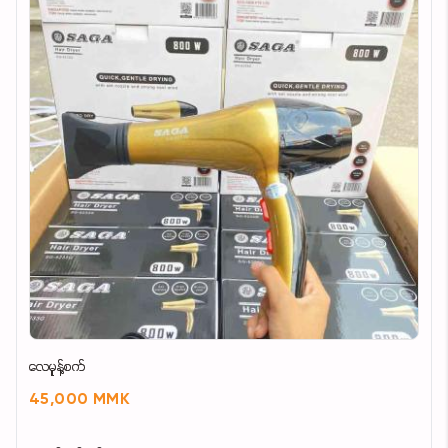
လေမူန့်စက်
45,000 MMK