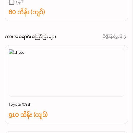
ကွန်ဒို
60 သိန်း (ကျပ်)
ကားအရောင်းကြော်ငြာများ
ပိုမိုကြည့်ရှုရန်
Toyota Wish
910 သိန်း (ကျပ်)