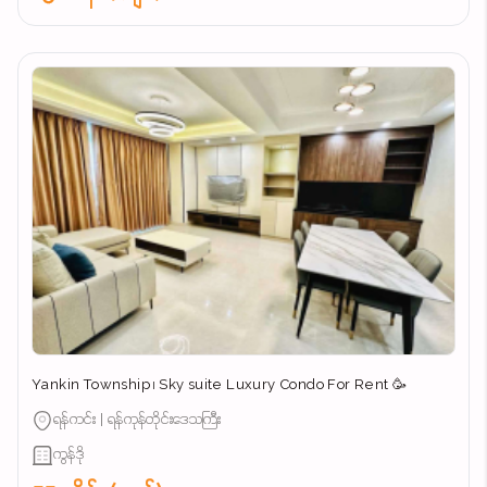
Yankin Township ၊ Sky suite Luxury Condo For Rent 🥳
ရန်ကင်း | ရန်ကုန်တိုင်းဒေသကြီး
ကွန်ဒို