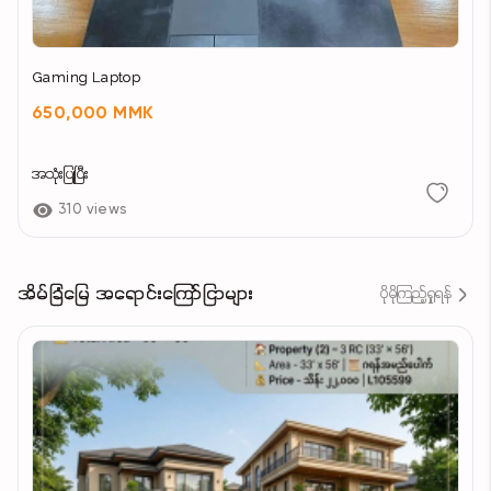
Gaming Laptop
650,000 MMK
အသုံးပြုပြီး
310 views
အိမ်ခြံမြေ အရောင်းကြော်ငြာများ
ပိုမိုကြည့်ရှုရန်