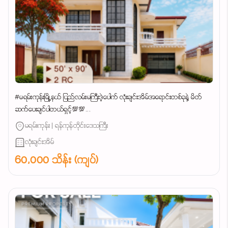
#မရမ်းကုန်းမြို့နယ် ပြည်လမ်းမကြီးဒဲ့ပေါက် လုံးချင်းအိမ်အရောင်းတစ်ခုနဲ့ မိတ်
ဆက်ပေးချင်ပါတယ်ရှင့်💯💯...
မရမ်းကုန်း | ရန်ကုန်တိုင်းဒေသကြီး
လုံးချင်းအိမ်
60,000 သိန်း (ကျပ်)