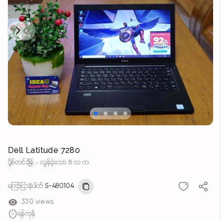
Next
Previous
Dell Latitude 7280
ပို့စ်တင်ချိန် - လွန်ခဲ့သော 8 လ က
ကြော်ငြာနံပါတ်
S-480104
330 views
ရန်ကုန်