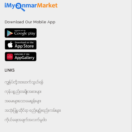
Download Our Mobile App
LINKS
ကျွန်ုပ်တို့အားဆက်သွယ်ရန်
ကုန်ပစ္စည်းအမျိုးအစားများ
အမေးများသောမေးခွန်းများ
အသုံးပြုမှုဆိုင်ရာ စည်းမျဉ်းစည်းကမ်းများ
ကိုယ်ရေးအချက်အလက်မူဝါဒ