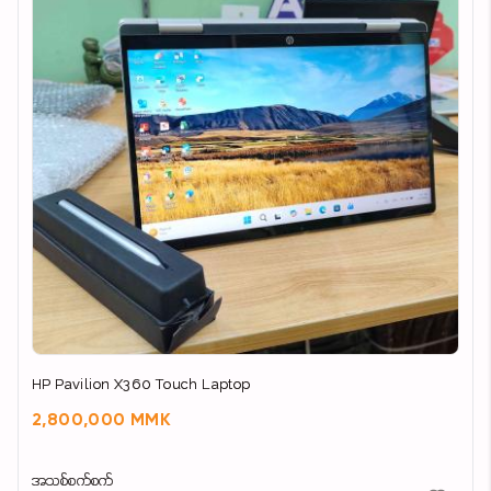
အမှတ် 1561, လှော်ကားလမ်းမပေါ်
တောင်ဒဂုံ (57) ရပ်ကွက်
📞 09441500101
📲 Viber / Telegram Available
HP Pavilion X360 Touch Laptop
2,800,000 MMK
အသစ်စက်စက်