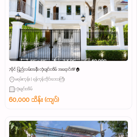
7မိုင် ပြည်လမ်းအနီး လုံးချင်းအိမ် အရောင်း💯🏠
မရမ်းကုန်း | ရန်ကုန်တိုင်းဒေသကြီး
လုံးချင်းအိမ်
60,000 သိန်း (ကျပ်)