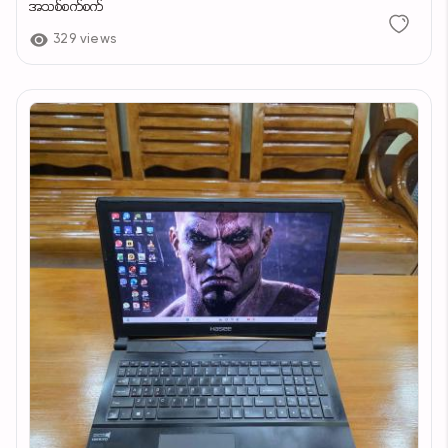
အသစ်စက်စက်
329 views