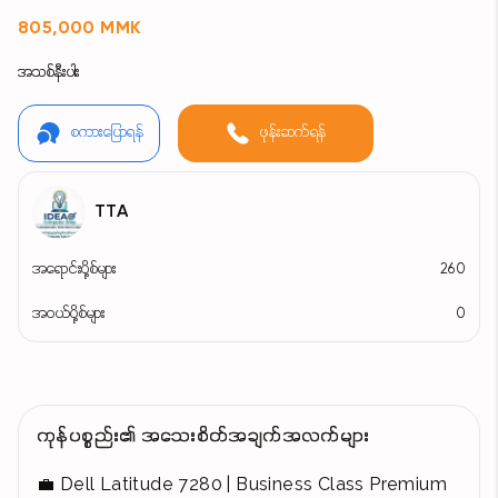
805,000 MMK
အသစ်နီးပါး
စကားပြောရန်
ဖုန်းဆက်ရန်
TTA
အရောင်းပို့စ်များ
260
အဝယ်ပို့စ်များ
0
ကုန်ပစ္စည်း၏ အသေးစိတ်အချက်အလက်များ
💼 Dell Latitude 7280 | Business Class Premium