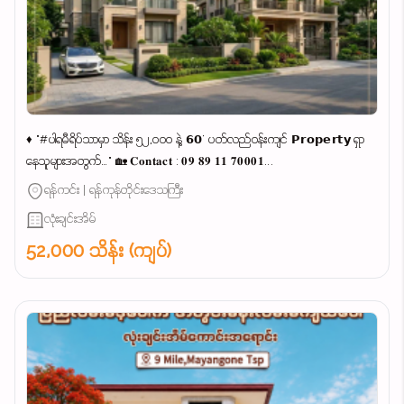
♦ "#ပါရမီရိပ်သာမှာ သိန်း ၅၂,၀၀၀ နဲ့ 𝟲𝟬' ပတ်လည်ဝန်းကျင် 𝗣𝗿𝗼𝗽𝗲𝗿𝘁𝘆 ရှာ
နေသူများအတွက်…" 🏡 𝐂𝐨𝐧𝐭𝐚𝐜𝐭 : 𝟎𝟗 𝟖𝟗 𝟏𝟏 𝟕𝟎𝟎𝟎𝟏...
ရန်ကင်း | ရန်ကုန်တိုင်းဒေသကြီး
လုံးချင်းအိမ်
52,000 သိန်း (ကျပ်)