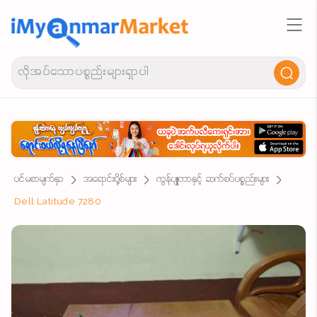
ပင်မစာမျက်နှာ
အရောင်းပို့စ်များ
ကွန်ပျူတာနှင့် ဆက်စပ်ပစ္စည်းများ
Dell Latitude 7280