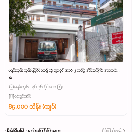
မရမ်းကုန်း ကုန်းမြင့်ရိပ်သာရှိ ဘိုးဘွားပိုင် အာစီ ၂ ထပ်ခွဲ အိမ်သစ်ကြီး အရောင်း...
⛪
မရမ်းကုန်း | ရန်ကုန်တိုင်းဒေသကြီး
လုံးချင်းအိမ်
85,000 သိန်း (ကျပ်)
အိမ်ခြံမြေ အငှါးကြော်ငြာများ
ပိုမိုကြည့်ရှုရန်