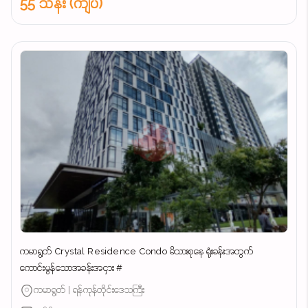
55 သိန်း (ကျပ်)
ကမာရွတ် Crystal Residence Condo မိသားစုနေ ရုံးခန်းအတွက်
ကောင်းမွန်သောအခန်းအငှား #
ကမာရွတ် | ရန်ကုန်တိုင်းဒေသကြီး