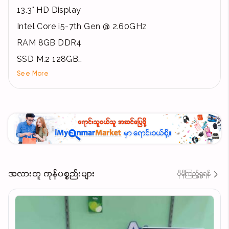
13.3" HD Display
Intel Core i5-7th Gen @ 2.60GHz
RAM 8GB DDR4
SSD M.2 128GB
See More
Battery 🔋 Up to 4 Hours
💰 Price – 805,000 MMK
🛡 Warranty (3 Months)
🛠 Lifetime Free Service
🚚 Yangon Delivery – အိမ်တိုင်ရာတိုင် ငွေချေ
အလားတူ ကုန်ပစ္စည်းများ
ပိုမိုကြည့်ရှုရန်
🏬 Shop Location
✨ IDEA@ Computer Sale & Service