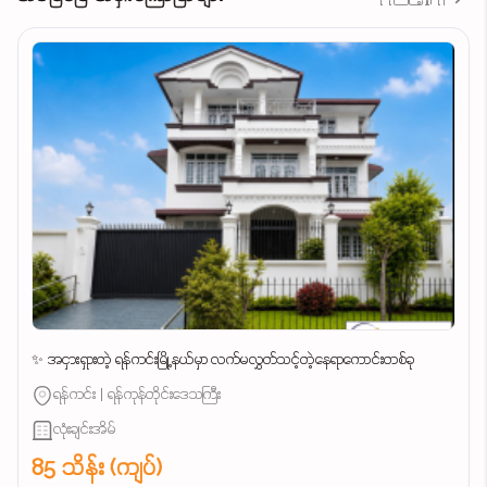
✨ အငှားရှားတဲ့ ရန်ကင်းမြို့နယ်မှာ လက်မလွှတ်သင့်တဲ့နေရာကောင်းတစ်ခု
ရန်ကင်း | ရန်ကုန်တိုင်းဒေသကြီး
လုံးချင်းအိမ်
85 သိန်း (ကျပ်)