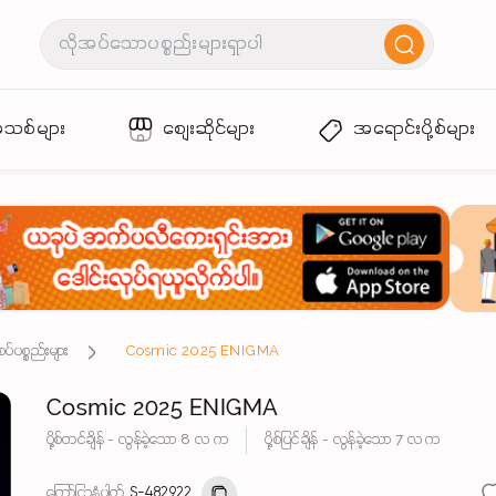
အသစ်များ
စျေးဆိုင်များ
အရောင်းပို့စ်များ
ပ်ပစ္စည်းများ
Cosmic 2025 ENIGMA
Cosmic 2025 ENIGMA
ပို့စ်တင်ချိန် - လွန်ခဲ့သော 8 လ က
ပို့စ်ပြင်ချိန် - လွန်ခဲ့သော 7 လ က
ကြော်ငြာနံပါတ်
S-482922