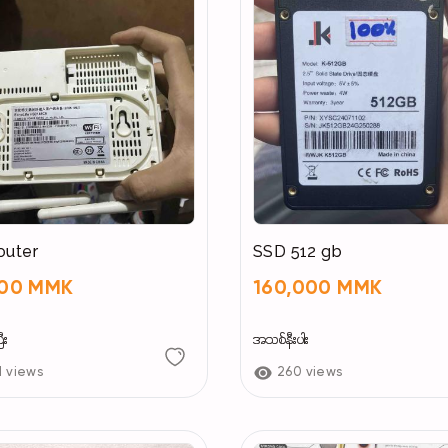
2. Please ensure your account's security token is
3. After confirming your order, please leave your I
during the day, he will definitely add you in the ev
4. Due to the daily limit for sending gifts, if the quo
automatically be postponed to the next day, and
please do not worry. This store operates on a pre-
router
SSD 512 gb
same as the number of items listed.
000 MMK
160,000 MMK
ီး
အသစ်နီးပါး
Transaction Steps: Place Order & Pay → Get A
Receive Gift → Confirm Receipt & Give Positive 
1 views
260 views
(If we have already been friends for 30 days, yo