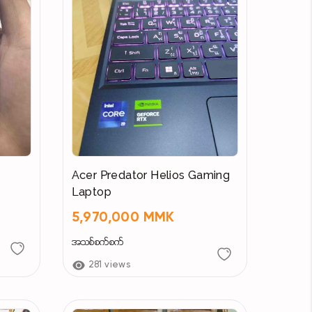
 enabled to ensure a successful transaction.
D in the notes. If the owner is not available
ening.
ta for the day is full, delivery will
 so on. Customers who have placed orders,
order basis; the available inventory is the
Acer Predator Helios Gaming
Laptop
5,970,000 MMK
dded on Steam → Wait One Month →
အသစ်စက်စက်
Feedback
281 views
u can contact me immediately. After