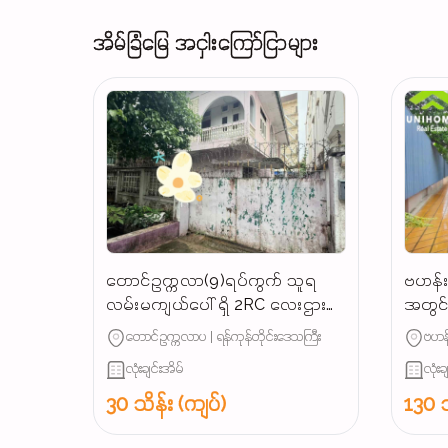
အိမ်ခြံမြေ အငှါးကြော်ငြာများ
တောင်ဥက္ကလာ(9)ရပ်ကွက် သူရ
ဗဟန်းမ
လမ်းမကျယ်ပေါ် ရှိ 2RC လေးဌားပါ
အတွင်း
မည် လူနေမလား / ရုံးခန်းဖွင့်ရင်
တောင်ဥက္ကလာပ | ရန်ကုန်တိုင်းဒေသကြီး
ဗဟန်
အဆင်ပြေ...
လုံးချင်းအိမ်
လုံးခ
30 သိန်း (ကျပ်)
130 သ