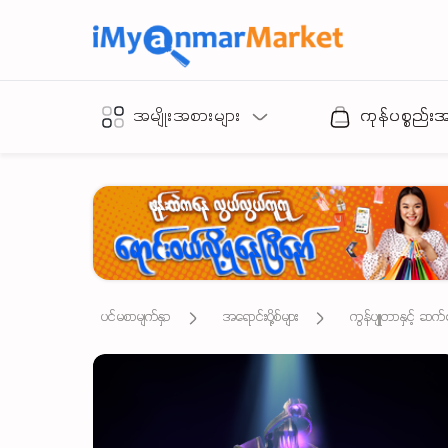
အမျိုးအစားများ
ကုန်ပစ္စည်း
ပင်မစာမျက်နှာ
အရောင်းပို့စ်များ
ကွန်ပျူတာနှင့် ဆက်စ