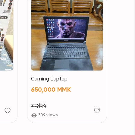
purchase.)
#神话 #GravitonBlackguard #2025寰宇英
Gaming Laptop
650,000 MMK
အသုံးပြုပြီး
309 views