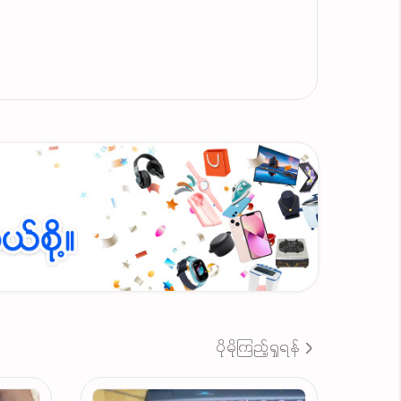
ace the order directly and leave your Dota
 a friend in the evening. If you have any
s for one month. All sales are final after
ပိုမိုကြည့်ရှုရန်