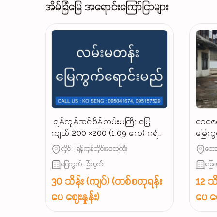
အိမ်ခြံမြေ အရောင်းကြော်ငြာများ
‌ ရန်ကုန်အင်စိန်လမ်းမကြီး မြေ
ဝေဇေယ
ကျယ် 200 ×200 (1.09 ဧက) ဂရံ
မြေကွ
နေရာကောင်မြေကွက် အရောင်း,‼️
လုပ်င
လှိုင် | ရန်ကုန်တိုင်းဒေသကြီး
တောင
မြေကွက် ၊ ခြံကွက်
မြေက
30 သိန်း (ကျပ်) (တစ်စတုရန်း
12 သိ
ပေ ဈေးနှုန်း)
ပေ ဈေ