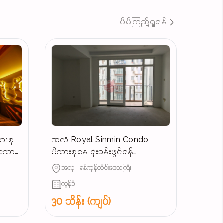
ပိုမိုကြည့်ရှုရန်
ားစု
အလုံ Royal Sinmin Condo
န်သော
မိသားစုနေ ရုံးခန်းဖွင့်ရန်
ကောင်းမွန်သောအခန်းအငှား
အလုံ | ရန်ကုန်တိုင်းဒေသကြီး
ကွန်ဒို
30 သိန်း (ကျပ်)