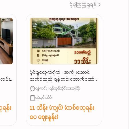
ပိုမိုကြည့်ရှုရန်
ပိုင်ရှင်တိုက်ရိုက် ၊ အကျိုးဆောင်
ျလမ်း
လက်ခံသည် ရန်ကင်းဘောက်ထော်၊
သာယာရွှေပြည်လမ်းမဂုတ်ကွက်၊
ရန်ကင်း | ရန်ကုန်တိုင်းဒေသကြီး
လုံးချင်းအရောင်း...
လုံးချင်းအိမ်
ုရန်း
11 သိန်း (ကျပ်) (တစ်စတုရန်း
ပေ ဈေးနှုန်း)