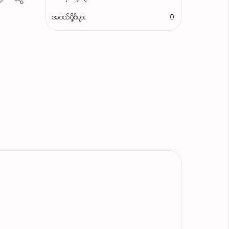
အဝယ်ပို့စ်များ
0