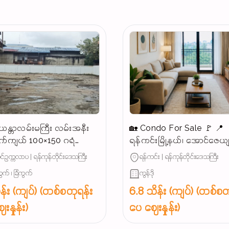
န္တာလမ်းမကြီး လမ်းအနီး
🏡 Condo For Sale 🚩 📍
က်ကျယ် 100×150 ဂရံ
ရန်ကင်းမြို့နယ်၊ အောင်ဇေယ
န်းသင့်မြေကွက်ရောင်းမည်
အနီး (နေရာကောင်း)
်ဥက္ကလာပ | ရန်ကုန်တိုင်းဒေသကြီး
ရန်ကင်း | ရန်ကုန်တိုင်းဒေသကြီး
ွက် ၊ ခြံကွက်
ကွန်ဒို
န်း (ကျပ်) (တစ်စတုရန်း
6.8 သိန်း (ကျပ်) (တစ်စတ
းနှုန်း)
ပေ ဈေးနှုန်း)