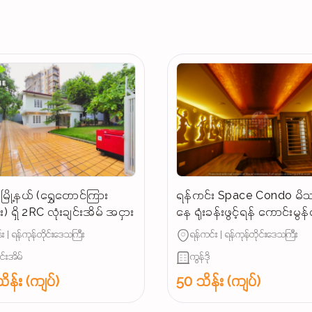
ြို့နယ် (ရွှေတောင်ကြား
ရန်ကင်း Space Condo မိသ
) ရှိ 2RC လုံးချင်းအိမ် အငှား
နေ ရုံးခန်းဖွင့်ရန် ကောင်းမွ
အခန်းအငှား
း | ရန်ကုန်တိုင်းဒေသကြီး
ရန်ကင်း | ရန်ကုန်တိုင်းဒေသကြီး
ျင်းအိမ်
ကွန်ဒို
ိန်း (ကျပ်)
50 သိန်း (ကျပ်)