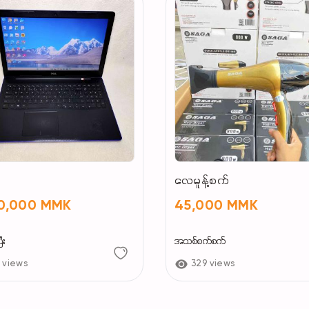
payment, send your ID and the item you want to 
#mythical #ENIGMA #神话 #谜团 #引力黑卫士 #神话 
雄宝藏 #Cosmic2025 #Cosmic2025HerosHoard
လေမူန့်စက်
80,000 MMK
45,000 MMK
ီး
အသစ်စက်စက်
 views
329 views