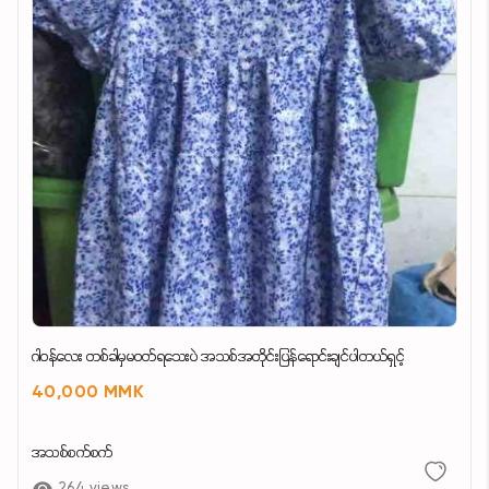
ဂါဝန်လေး တစ်ခါမှမဝတ်ရသေးပဲ အသစ်အတိုင်းပြန်ရောင်းချင်ပါတယ်ရှင့်
40,000 MMK
အသစ်စက်စက်
264 views