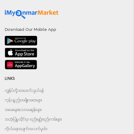
Download Our Mobile App
LINKS
ကျွန်ုပ်တို့အားဆက်သွယ်ရန်
ကုန်ပစ္စည်းအမျိုးအစားများ
အမေးများသောမေးခွန်းများ
အသုံးပြုမှုဆိုင်ရာ စည်းမျဉ်းစည်းကမ်းများ
ကိုယ်ရေးအချက်အလက်မူဝါဒ