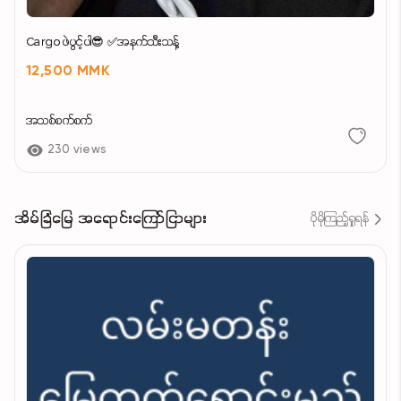
Cargo ဖဲပွင့်ပါ😎 ✅အနက်သီးသန့်
12,500 MMK
အသစ်စက်စက်
230 views
အိမ်ခြံမြေ အရောင်းကြော်ငြာများ
ပိုမိုကြည့်ရှုရန်