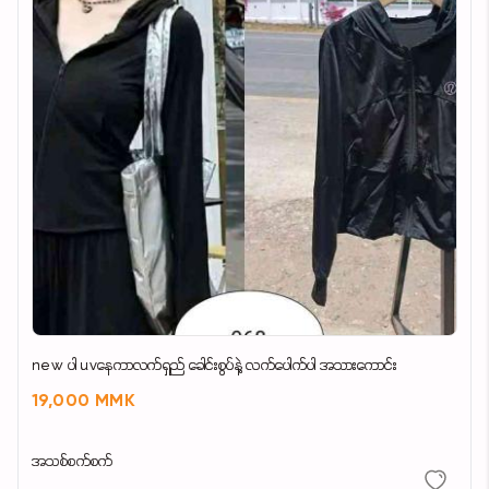
new ပါ uvနေကာလက်ရှည် ခေါင်းစွပ်နဲ့ လက်ပေါက်ပါ အသားကောင်း
19,000 MMK
အသစ်စက်စက်