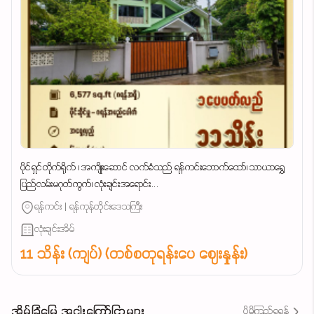
ပိုင်ရှင်တိုက်ရိုက် ၊ အကျိုးဆောင် လက်ခံသည် ရန်ကင်းဘောက်ထော်၊ သာယာရွှေ
ပြည်လမ်းမဂုတ်ကွက်၊ လုံးချင်းအရောင်း...
ရန်ကင်း | ရန်ကုန်တိုင်းဒေသကြီး
လုံးချင်းအိမ်
11 သိန်း (ကျပ်) (တစ်စတုရန်းပေ ဈေးနှုန်း)
အိမ်ခြံမြေ အငှါးကြော်ငြာများ
ပိုမိုကြည့်ရှုရန်