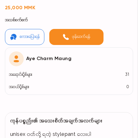
25,000 MMK
အသစ်စက်စက်
စကားပြောရန်
ဖုန်းဆက်ရန်
Aye Charm Maung
အရောင်းပို့စ်များ
31
အဝယ်ပို့စ်များ
0
ကုန်ပစ္စည်း၏ အသေးစိတ်အချက်အလက်များ
unisex ဝတ်လို့ ရတဲ့ stylepant လေးပါ