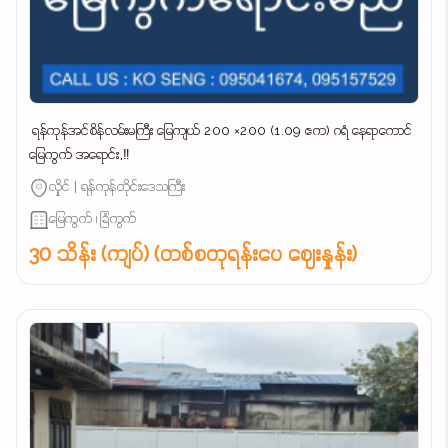
‌ ရန်ကုန်အင်စိန်လမ်းမကြီး မြေကျယ် 200 ×200 (1.09 ဧက) ဂရံ နေရာကောင်
မြေကွက် အရောင်း,‼️
လှိုင် | ရန်ကုန်တိုင်းဒေသကြီး
မြေကွက် ၊ ခြံကွက်
30 သိန်း (ကျပ်) (တစ်စတုရန်းပေ ဈေးနှုန်း)