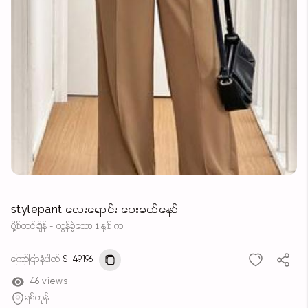
stylepant လေးရောင်း ပေးမယ်နော်
ပို့စ်တင်ချိန် - လွန်ခဲ့သော 1 နှစ် က
ကြော်ငြာနံပါတ်
S-49196
46 views
ရန်ကုန်