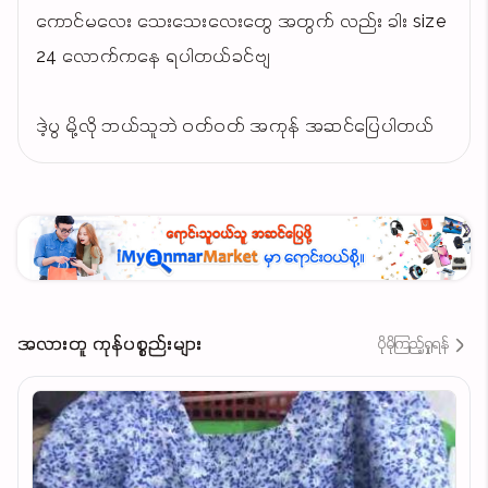
ကောင်မလေး သေးသေးလေးတွေ အတွက် လည်း ခါး size
24 လောက်ကနေ ရပါတယ်ခင်ဗျ
ဒဲ့ပွ မို့လို ဘယ်သူဘဲ ဝတ်ဝတ် အကုန် အဆင်ပြေပါတယ်
အလားတူ ကုန်ပစ္စည်းများ
ပိုမိုကြည့်ရှုရန်