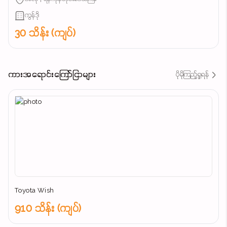
ကွန်ဒို
30 သိန်း (ကျပ်)
ကားအရောင်းကြော်ငြာများ
ပိုမိုကြည့်ရှုရန်
Toyota Wish
910 သိန်း (ကျပ်)