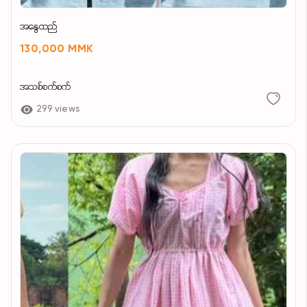
အနွေထည်
130,000 MMK
အသစ်စက်စက်
299 views