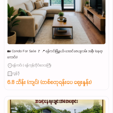
🏡 Condo For Sale 🚩 📍 ရန်ကင်းမြို့နယ်၊ အောင်ဇေယျလမ်း အနီး (နေရာ
ကောင်း)
ရန်ကင်း | ရန်ကုန်တိုင်းဒေသကြီး
ကွန်ဒို
6.8 သိန်း (ကျပ်) (တစ်စတုရန်းပေ ဈေးနှုန်း)