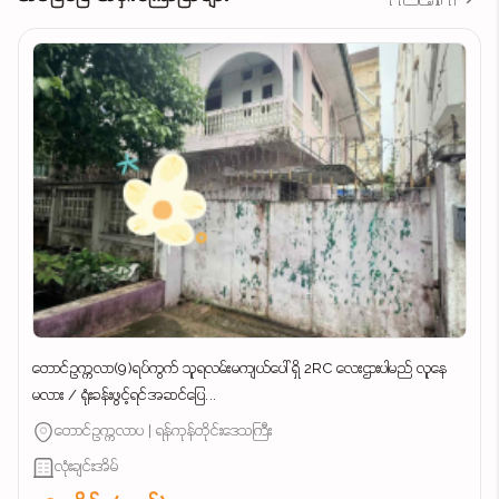
တောင်ဥက္ကလာ(9)ရပ်ကွက် သူရလမ်းမကျယ်ပေါ် ရှိ 2RC လေးဌားပါမည် လူနေ
မလား / ရုံးခန်းဖွင့်ရင်အဆင်ပြေ...
တောင်ဥက္ကလာပ | ရန်ကုန်တိုင်းဒေသကြီး
လုံးချင်းအိမ်