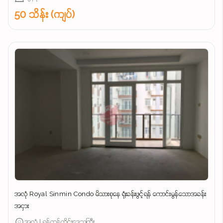
50 သိန်း (ကျပ်)
အလုံ Royal Sinmin Condo မိသားစုနေ ရုံးခန်းဖွင့်ရန် ကောင်းမွန်သောအခန်း
အငှား
အလုံ | ရန်ကုန်တိုင်းဒေသကြီး