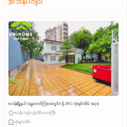
30 သိန်း (ကျပ်)
ဗဟန်းမြို့နယ် (ရွှေတောင်ကြားအတွင်း) ရှိ 2RC လုံးချင်းအိမ် အငှား
ဗဟန်း | ရန်ကုန်တိုင်းဒေသကြီး
လုံးချင်းအိမ်