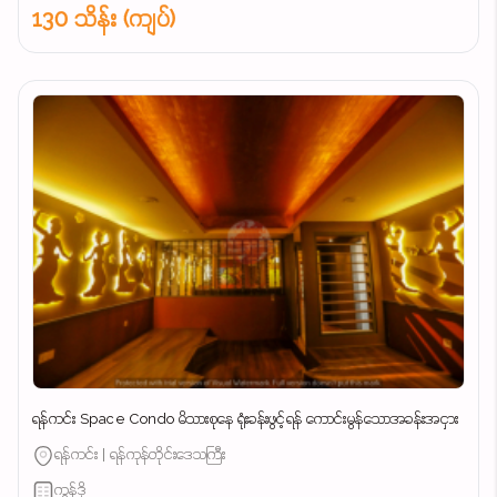
130 သိန်း (ကျပ်)
ရန်ကင်း Space Condo မိသားစုနေ ရုံးခန်းဖွင့်ရန် ကောင်းမွန်သောအခန်းအငှား
ရန်ကင်း | ရန်ကုန်တိုင်းဒေသကြီး
ကွန်ဒို