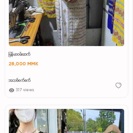
မြန်မာဝမ်းဆက်
28,000 MMK
အသစ်စက်စက်
317 views