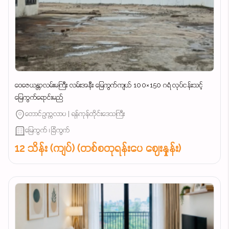
ဝေဇေယန္တာလမ်းမကြီး လမ်းအနီး မြေကွက်ကျယ် 100×150 ဂရံ လုပ်ငန်းသင့်
မြေကွက်ရောင်းမည်
တောင်ဥက္ကလာပ | ရန်ကုန်တိုင်းဒေသကြီး
မြေကွက် ၊ ခြံကွက်
12 သိန်း (ကျပ်) (တစ်စတုရန်းပေ ဈေးနှုန်း)