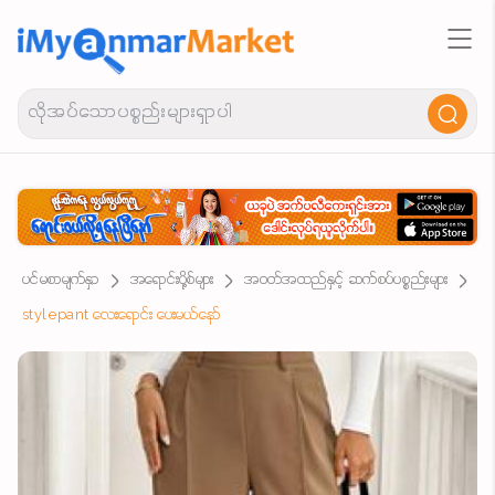
ပင်မစာမျက်နှာ
အရောင်းပို့စ်များ
အဝတ်အထည်နှင့် ဆက်စပ်ပစ္စည်းများ
stylepant လေးရောင်း ပေးမယ်နော်