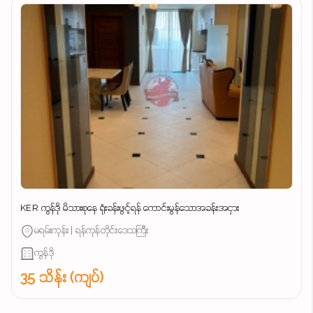
KER ကွန်ဒို မိသားစုနေ ရုံးခန်းဖွင့်ရန် ကောင်းမွန်သောအခန်းအငှား
မရမ်းကုန်း | ရန်ကုန်တိုင်းဒေသကြီး
ကွန်ဒို
35 သိန်း (ကျပ်)