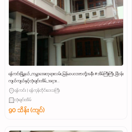
ရန်ကင်းမြို့နယ်_ကမ္ဘာအေးဘုရားလမ်း_မြန်မာပလာဇာတို့အနီး #အိမ်ကြီးကြီး_ခြံဝန်း
ကျယ်ကျယ်နှင့်လုံးချင်းအိမ်_အငှား...
ရန်ကင်း | ရန်ကုန်တိုင်းဒေသကြီး
လုံးချင်းအိမ်
90 သိန်း (ကျပ်)