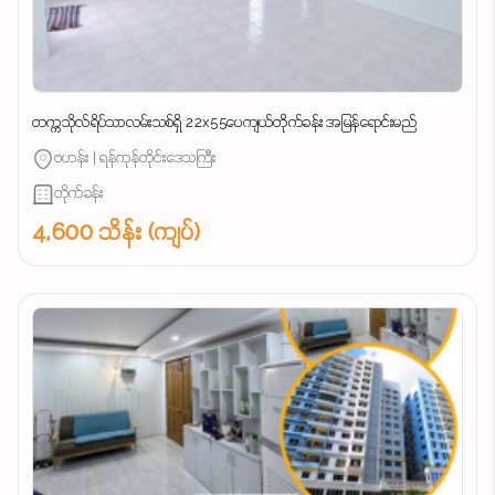
တက္ကသိုလ်ရိပ်သာလမ်းသစ်ရှိ 22x55ပေကျယ်တိုက်ခန်း အမြန်ရောင်းမည်
ဗဟန်း | ရန်ကုန်တိုင်းဒေသကြီး
တိုက်ခန်း
4,600 သိန်း (ကျပ်)