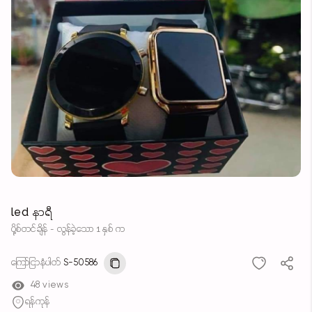
led နာရီ
ပို့စ်တင်ချိန် - လွန်ခဲ့သော 1 နှစ် က
ကြော်ငြာနံပါတ်
S-50586
48 views
ရန်ကုန်