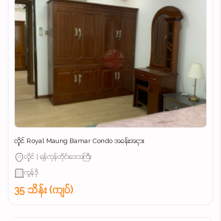
လှိုင် Royal Maung Bamar Condo အခန်းအငှား
လှိုင် | ရန်ကုန်တိုင်းဒေသကြီး
ကွန်ဒို
35 သိန်း (ကျပ်)