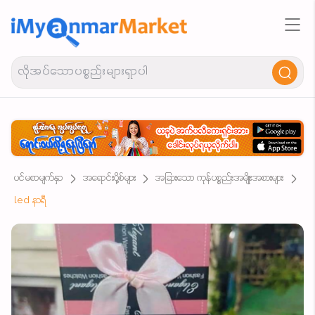
ပင်မစာမျက်နှာ
အရောင်းပို့စ်များ
အခြားသော ကုန်ပစ္စည်းအမျိုးအစားများ
led နာရီ