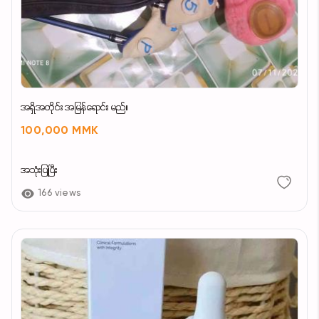
အရှိအတိုင်း အမြန်ရောင်း မည်။
100,000 MMK
အသုံးပြုပြီး
166 views