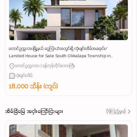
တောင်ဥက္ကလာပမြို့နယ် ​ငွေကြာယံအတွင်းရှိ လုံးချင်းအိမ်အ​ရောင်း/
Landed House for Sale South Okkalapa Township in
Yangon/
တောင်ဥက္ကလာပ | ရန်ကုန်တိုင်းဒေသကြီး
လုံးချင်းအိမ်
18,000 သိန်း (ကျပ်)
အိမ်ခြံမြေ အငှါးကြော်ငြာများ
ပိုမိုကြည့်ရှုရန်