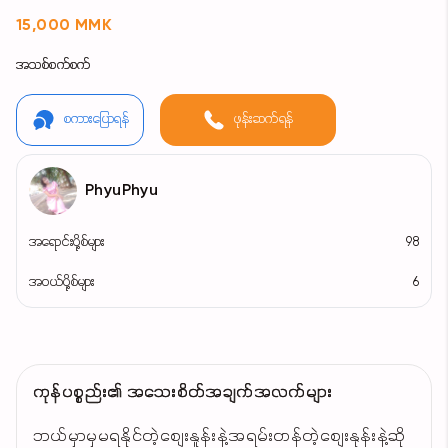
15,000 MMK
အသစ်စက်စက်
စကားပြောရန်
ဖုန်းဆက်ရန်
PhyuPhyu
အရောင်းပို့စ်များ
98
အဝယ်ပို့စ်များ
6
ကုန်ပစ္စည်း၏ အသေးစိတ်အချက်အလက်များ
ဘယ်မှာမှမရနိုင်တဲ့စျေးနူန်းနဲ့အရမ်းတန်တဲ့စျေးနုန်းနဲ့ဆို