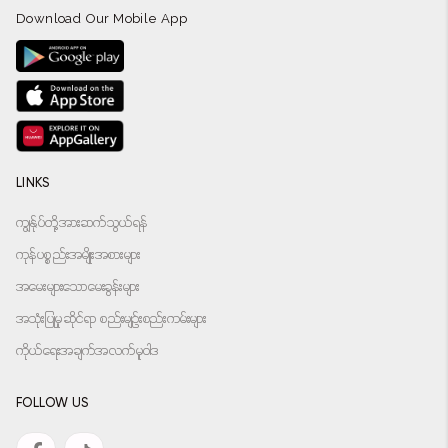
Download Our Mobile App
LINKS
ကျွန်ုပ်တို့အားဆက်သွယ်ရန်
ကုန်ပစ္စည်းအမျိုးအစားများ
အမေးများသောမေးခွန်းများ
အသုံးပြုမှုဆိုင်ရာ စည်းမျဉ်းစည်းကမ်းများ
ကိုယ်ရေးအချက်အလက်မူဝါဒ
FOLLOW US