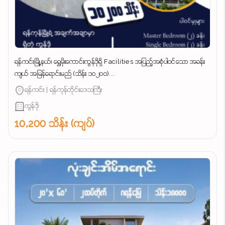
ရန်ကင်းမြို့နယ်၊ ရွှေမိုးကောင်းကွန်ဒိုရှိ Facilities အပြည့်အစုံပါဝင်သော အခန်း
ကျယ် အမြန်ရောင်းမည် (သိန်း ၁၀၂၀၀)...
ရန်ကင်း | ရန်ကုန်တိုင်းဒေသကြီး
ကွန်ဒို
10,200 သိန်း (ကျပ်)