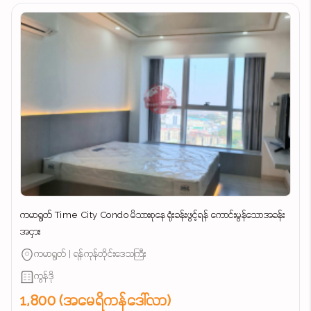
ကမာရွတ် Time City Condo မိသားစုနေ ရုံးခန်းဖွင့်ရန် ကောင်းမွန်သောအခန်း
အငှား
ကမာရွတ် | ရန်ကုန်တိုင်းဒေသကြီး
ကွန်ဒို
1,800 (အမေရိကန်ဒေါ်လာ)