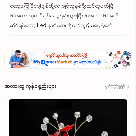
တော့ကြွေပြီပေါ့ချစ်တို့ရေ ချစ်သူနစ်ဦးဆင်တူပတ်ပြီ
Roမလာ သူငယ်ချင်းတွေနဲ့ရုံးသွားပြီး Roမလာ Roမယ်
ဆိုင်ရင်တော့ Led နာရီလေးကိုဝယ်ယူဖို့ မမေ့နဲ့နော်
အလားတူ ကုန်ပစ္စည်းများ
ပိုမိုကြည့်ရှုရန်