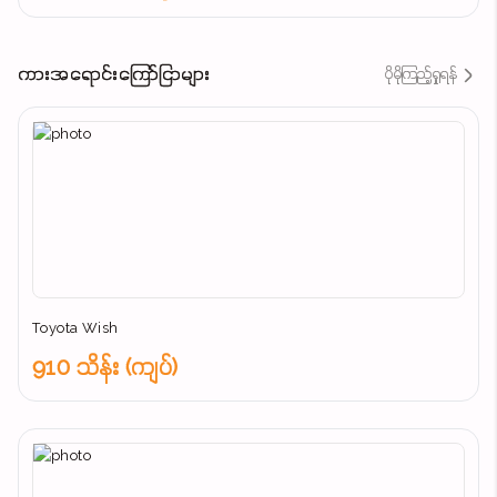
ကားအရောင်းကြော်ငြာများ
ပိုမိုကြည့်ရှုရန်
Toyota Wish
910 သိန်း (ကျပ်)