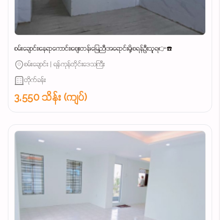
စမ်းချောင်း၊နေရာကောင်း၊စျေးတန်၊မြေညီ၊အရောင်းမို့၊စရန်ဦးသူရ👉☎️
စမ်းချောင်း | ရန်ကုန်တိုင်းဒေသကြီး
တိုက်ခန်း
3,550 သိန်း (ကျပ်)