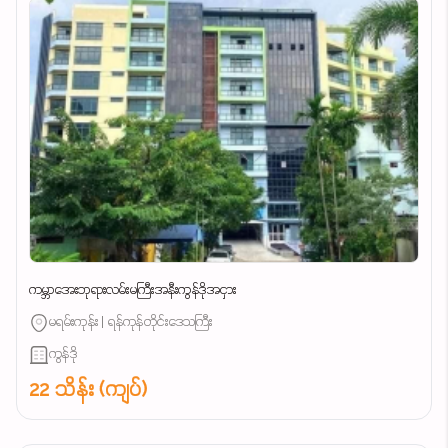
ကမ္ဘာအေးဘုရားလမ်းမကြီးအနီးကွန်ဒိုအငှား
မရမ်းကုန်း | ရန်ကုန်တိုင်းဒေသကြီး
ကွန်ဒို
22 သိန်း (ကျပ်)