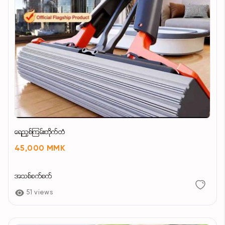
ရေညှစ်ကြမ်းတိုက်တံ
45,000 MMK
အသစ်စက်စက်
51 views