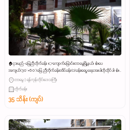
🏠ငှားမည်-မြေညီတိုက်ခန်း 👉ကျောက်မြောင်း၊တာမွေမြို့နယ်၊ 👍ပေ
အကျယ်(30'×60')မြေ ညီတိုက်ခန်း၊အိပ်ခန်း(၁)ခန်း၊ရေပူရေအေးပါ၊ဘိုထိုင်ပါ၊ 👍
မိသားစုနေ၊စားသောက်ဆိုင်၊ကုမ္ပဏီ ရုံးခန်း၊အဆင်ပြေ၊...
တာမွေ | ရန်ကုန်တိုင်းဒေသကြီး
တိုက်ခန်း
35 သိန်း (ကျပ်)