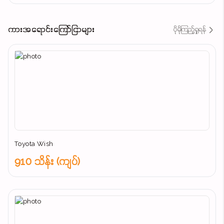
ကားအရောင်းကြော်ငြာများ
ပိုမိုကြည့်ရှုရန်
Toyota Wish
910 သိန်း (ကျပ်)