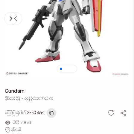
Next
Previous
Gundam
ပို့စ်တင်ချိန် - လွန်ခဲ့သော 7 လ က
ကြော်ငြာနံပါတ်
S-507544
283 views
ရန်ကုန်