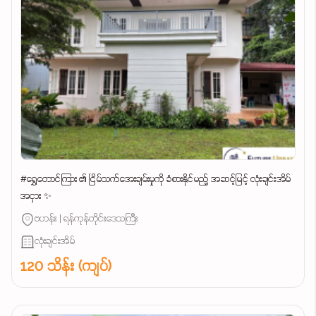
#ရွှေတောင်ကြား ၏ ငြိမ်သက်အေးချမ်းမှုကို ခံစားနိုင်မည့် အဆင့်မြင့် လုံးချင်းအိမ်
အငှား ✨
ဗဟန်း | ရန်ကုန်တိုင်းဒေသကြီး
လုံးချင်းအိမ်
120 သိန်း (ကျပ်)