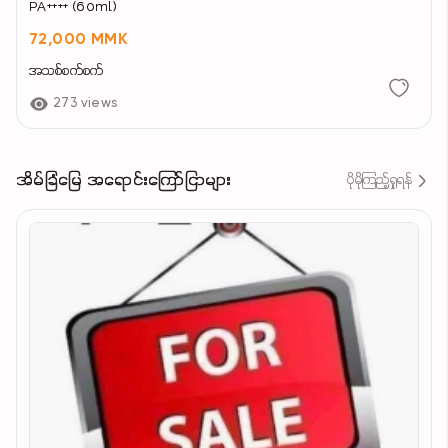
PA++++ (60ml)
72,000 MMK
အသစ်စက်စက်
273 views
အိမ်ခြံမြေ အရောင်းကြော်ငြာများ
ပိုမိုကြည့်ရှုရန်