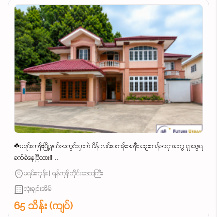
☘️မရမ်းကုန်းမြို့နယ်အတွင်းမှာဘဲ မိန်းလမ်းမတန်းအနီး ဈေးတန်အငှားတွေ ရှာဖွေရ
ခက်ခဲနေပြီလား‼️...
မရမ်းကုန်း | ရန်ကုန်တိုင်းဒေသကြီး
လုံးချင်းအိမ်
65 သိန်း (ကျပ်)