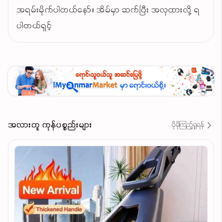
အရမ်းမိုက်ပါတယ်နော်။ အိမ်မှာ ဆက်ပြီး အလှထားလို့ ရ
ပါတယ်ရှင့်
အလားတူ ကုန်ပစ္စည်းများ
ပိုမိုကြည့်ရှုရန်