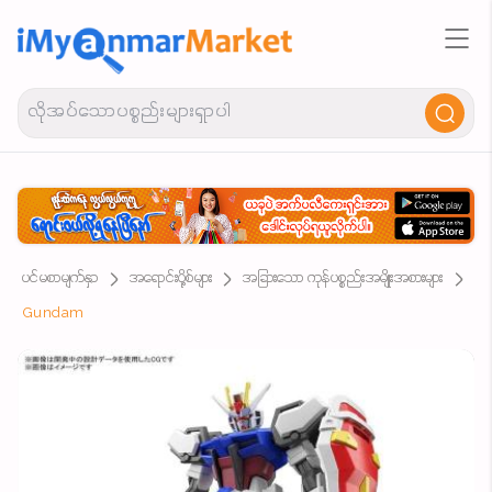
ပင်မစာမျက်နှာ
အရောင်းပို့စ်များ
အခြားသော ကုန်ပစ္စည်းအမျိုးအစားများ
Gundam