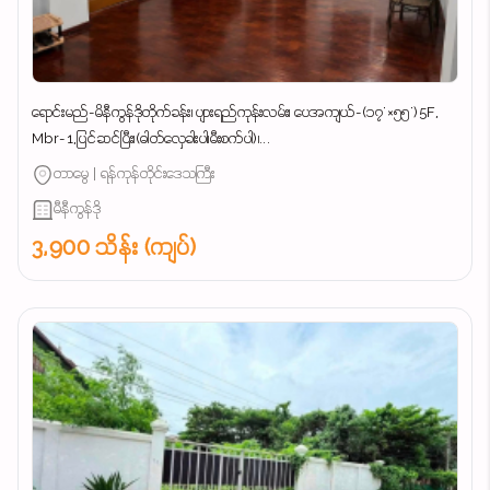
ရောင်းမည်-မိနီကွန်ဒိုတိုက်ခန်း၊ ပျားရည်ကုန်းလမ်း၊ ပေအကျယ်-(၁၇'×၅၅')5F,
Mbr-1,ပြင်ဆင်ပြီး၊(ဓါတ်လှေခါးပါ၊မီးစက်ပါ)၊...
တာမွေ | ရန်ကုန်တိုင်းဒေသကြီး
မီနီကွန်ဒို
3,900 သိန်း (ကျပ်)