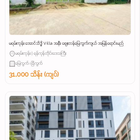
မရမ်းကုန်း အောင်သိဒ္ဓိ Villa အနီး ဈေးတန်မြေကွက်ကျယ် အမြန်ရောင်းမည်
မရမ်းကုန်း | ရန်ကုန်တိုင်းဒေသကြီး
မြေကွက် ၊ ခြံကွက်
31,000 သိန်း (ကျပ်)