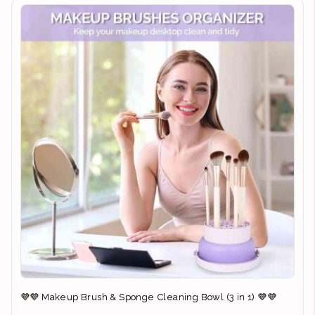
💜💜 Makeup Brush & Sponge Cleaning Bowl (3 in 1) 💜💜