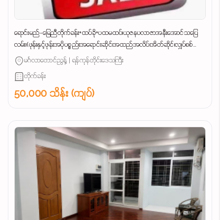
ရောင်းမည်-မြေညီတိုက်ခန်း+ထပ်ခို+ပထမထပ်၊ယုဇနပလာဇာအနီးအောင်သပြေ
လမ်း၊(ဖုန်းနှင့်ဖုန်းအပိုပစ္စည်းအရောင်းဆိုင်၊အထည်အလိပ်၊အိတ်ဆိုင်၊လျှပ်စစ်
ပစ္စည်း)လက်လီလက်ကားလုပ်ငန်းများအဆင်ပြေ......
မင်္ဂလာတောင်ညွန့် | ရန်ကုန်တိုင်းဒေသကြီး
တိုက်ခန်း
50,000 သိန်း (ကျပ်)