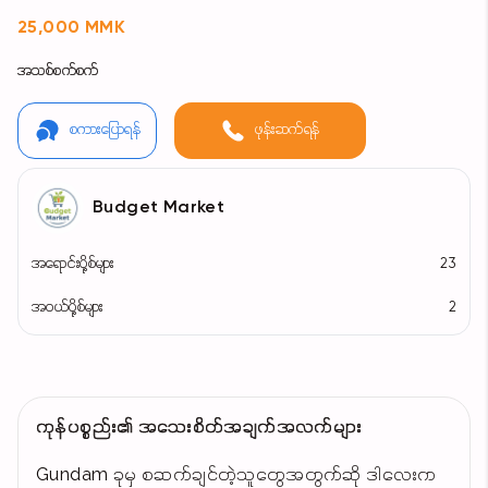
25,000 MMK
အသစ်စက်စက်
စကားပြောရန်
ဖုန်းဆက်ရန်
Budget Market
အရောင်းပို့စ်များ
23
အဝယ်ပို့စ်များ
2
ကုန်ပစ္စည်း၏ အသေးစိတ်အချက်အလက်များ
Gundam ခုမှ စဆက်ချင်တဲ့သူတွေအတွက်ဆို ဒါလေးက