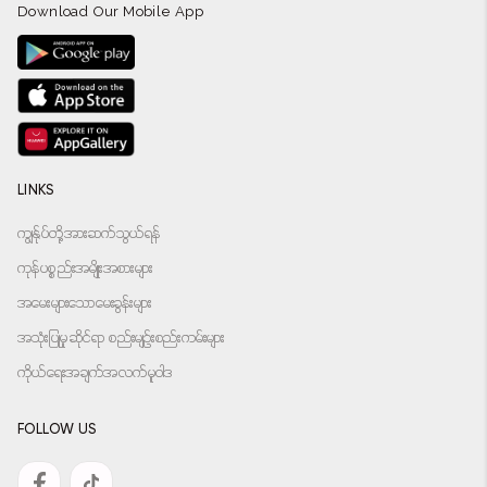
Download Our Mobile App
LINKS
ကျွန်ုပ်တို့အားဆက်သွယ်ရန်
ကုန်ပစ္စည်းအမျိုးအစားများ
အမေးများသောမေးခွန်းများ
အသုံးပြုမှုဆိုင်ရာ စည်းမျဉ်းစည်းကမ်းများ
ကိုယ်ရေးအချက်အလက်မူဝါဒ
FOLLOW US