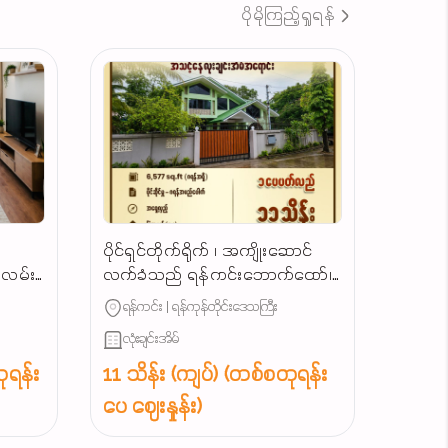
ပိုမိုကြည့်ရှုရန်
ပိုင်ရှင်တိုက်ရိုက် ၊ အကျိုးဆောင်
ျလမ်း
လက်ခံသည် ရန်ကင်းဘောက်ထော်၊
သာယာရွှေပြည်လမ်းမဂုတ်ကွက်၊
ရန်ကင်း | ရန်ကုန်တိုင်းဒေသကြီး
လုံးချင်းအရောင်း...
လုံးချင်းအိမ်
ုရန်း
11 သိန်း (ကျပ်) (တစ်စတုရန်း
ပေ ဈေးနှုန်း)