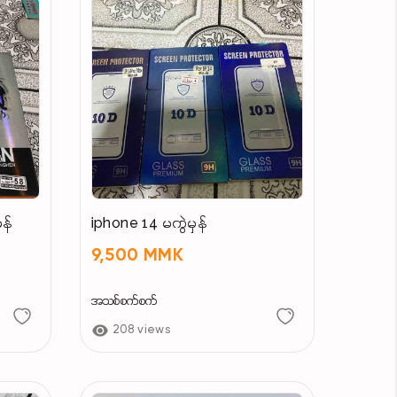
်၍ ဆိုင်ဘက်မှ အပြည့်အဝ တာဝန်ယူပေးတာကြောင့်
ှန်
iphone 14 မကွဲမှန်
9,500 MMK
အသစ်စက်စက်
208 views