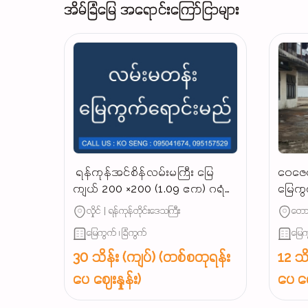
အိမ်ခြံမြေ အရောင်းကြော်ငြာများ
‌ ရန်ကုန်အင်စိန်လမ်းမကြီး မြေ
ဝေဇေယ
ကျယ် 200 ×200 (1.09 ဧက) ဂရံ
မြေကွ
နေရာကောင်မြေကွက် အရောင်း,‼️
လုပ်င
လှိုင် | ရန်ကုန်တိုင်းဒေသကြီး
တောင
မြေကွက် ၊ ခြံကွက်
မြေက
30 သိန်း (ကျပ်) (တစ်စတုရန်း
12 သိ
ပေ ဈေးနှုန်း)
ပေ ဈေ