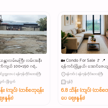
န္တာလမ်းမကြီး လမ်းအနီး
🏡 Condo For Sale 🚩 📍
က်ကျယ် 100×150 ဂရံ
ရန်ကင်းမြို့နယ်၊ အောင်ဇေယ
န်းသင့်မြေကွက်ရောင်းမည်
အနီး (နေရာကောင်း)
်ဥက္ကလာပ | ရန်ကုန်တိုင်းဒေသကြီး
ရန်ကင်း | ရန်ကုန်တိုင်းဒေသကြီး
ွက် ၊ ခြံကွက်
ကွန်ဒို
န်း (ကျပ်) (တစ်စတုရန်း
6.8 သိန်း (ကျပ်) (တစ်စတ
းနှုန်း)
ပေ ဈေးနှုန်း)