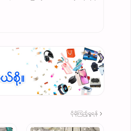
စိုကြည်ကြည်လေးနဲ့ ဝင်းနေစေမှာပါနော်
်စီးတာတွေကို ပိုကောင်းမွန်လာစေပြီး
လွယ်ပြီး အဆီပြန်မှာ၊စေးကပ်ကပ်ကြီးဖြစ်မှာ ပူစရာ
ပိုမိုကြည့်ရှုရန်