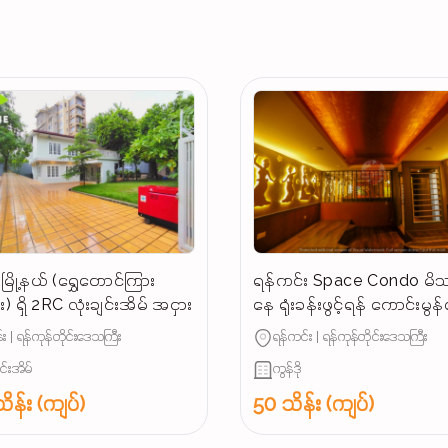
ြို့နယ် (ရွှေတောင်ကြား
ရန်ကင်း Space Condo မိသ
) ရှိ 2RC လုံးချင်းအိမ် အငှား
နေ ရုံးခန်းဖွင့်ရန် ကောင်းမွ
အခန်းအငှား
း | ရန်ကုန်တိုင်းဒေသကြီး
ရန်ကင်း | ရန်ကုန်တိုင်းဒေသကြီး
ျင်းအိမ်
ကွန်ဒို
ိန်း (ကျပ်)
50 သိန်း (ကျပ်)