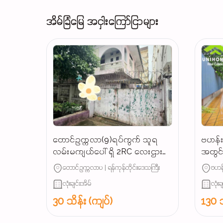
အိမ်ခြံမြေ အငှါးကြော်ငြာများ
တောင်ဥက္ကလာ(9)ရပ်ကွက် သူရ
ဗဟန်းမ
လမ်းမကျယ်ပေါ် ရှိ 2RC လေးဌားပါ
အတွင်း
မည် လူနေမလား / ရုံးခန်းဖွင့်ရင်
တောင်ဥက္ကလာပ | ရန်ကုန်တိုင်းဒေသကြီး
ဗဟန်
အဆင်ပြေ...
လုံးချင်းအိမ်
လုံးခ
30 သိန်း (ကျပ်)
130 သ