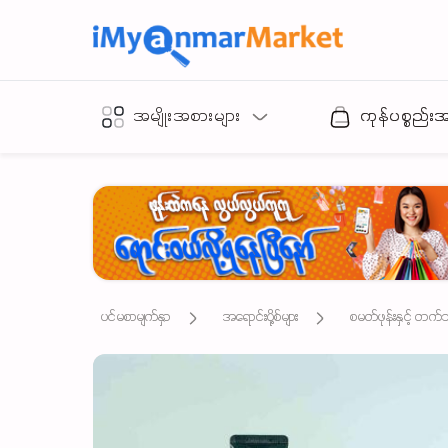
အမျိုးအစားများ
ကုန်ပစ္စည်း
ပင်မစာမျက်နှာ
အရောင်းပို့စ်များ
စမတ်ဖုန်းနှင့် တက