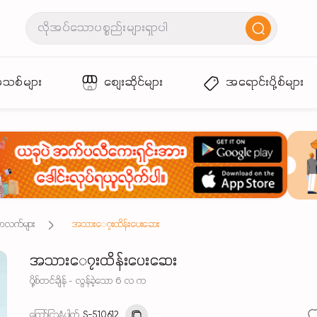
အသစ်များ
စျေးဆိုင်များ
အရောင်းပို့စ်များ
်ဘလက်များ
အသား​ေ၇းထိန်းပေးဆေး
အသား​ေ၇းထိန်းပေးဆေး
ပို့စ်တင်ချိန် - လွန်ခဲ့သော 6 လ က
ကြော်ငြာနံပါတ်
S-510612