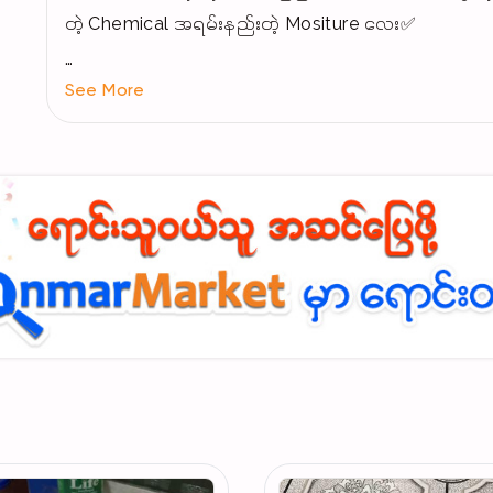
တဲ့ Chemical အရမ်းနည်းတဲ့ Mositure လေး✅
See More
Skin Barrier ကိုအားကောင်းစေပြီး အသား‌ရေရဲ့ အစိုဓာတ်၊ ရေဓာတ်ကို အကြာကြီးထိန်းပေးထားနိုင်ပါတယ်
နော်✨
🫧Ceramide ပါတာမလို့ လိမ်းပြီးတာနဲ့ မျက်နှာလေးက စို
🩵ရေဓာတ်ကိုအပြည့်အဝဖြည့်ပေးနိုင်တဲ့အပြင် အသားရေပျက
ခြောက်သွေ့နီမြန်းတာတွေပါသက်သာစေပါတယ်နော်
Face & Body သုံးပေးလို့ရပါတယ်ရှင့်💌
သူ့ရဲ့ Texture က Lotion Type လေးမို့ အသားထဲ စိမ့်ဝင်
မလိုပါဘူးနော်🫠