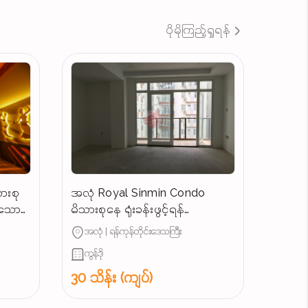
ပိုမိုကြည့်ရှုရန်
ားစု
အလုံ Royal Sinmin Condo
န်သော
မိသားစုနေ ရုံးခန်းဖွင့်ရန်
ကောင်းမွန်သောအခန်းအငှား
အလုံ | ရန်ကုန်တိုင်းဒေသကြီး
ကွန်ဒို
30 သိန်း (ကျပ်)