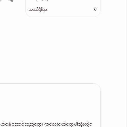
အဝယ်ပို့စ်များ
0
ေ၊ကိုယ်ဝန်ဆောင်သည်တွေ၊ ကလေးငယ်တွေပါသုံးလို့ရ