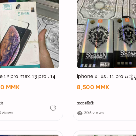
Price - 40000
အတုအပ လုံးဝ လုံးဝမရောင်းပါ
ဆိုင်ဘက်မှ ရောင်းချလိုက်သော ပစ္စည်းများနှင့် ပတ်သတ
စိတ်ချလက်ချ ဝယ်ယူအားပေးနိုင်ပါတယ်ရှင့် ❤️
Address
🏠 ph09983522957
e 12 pro max, 13 pro , 14
Iphone x , xs , 11 pro မကွဲမ
00 MMK
8,500 MMK
ါး
အသစ်နီးပါး
8 views
306 views