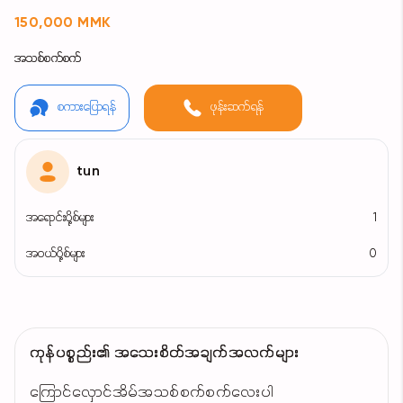
150,000 MMK
အသစ်စက်စက်
စကားပြောရန်
ဖုန်းဆက်ရန်
tun
အရောင်းပို့စ်များ
1
အဝယ်ပို့စ်များ
0
ကုန်ပစ္စည်း၏ အသေးစိတ်အချက်အလက်များ
ကြောင်လှောင်အိမ်အသစ်စက်စက်လေးပါ