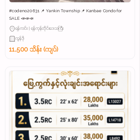
#codeno20631 📌 Yankin Township 📌 Kanbae Condo for
SALE 📣📣📣
ရန်ကင်း | ရန်ကုန်တိုင်းဒေသကြီး
ကွန်ဒို
11,500 သိန်း (ကျပ်)