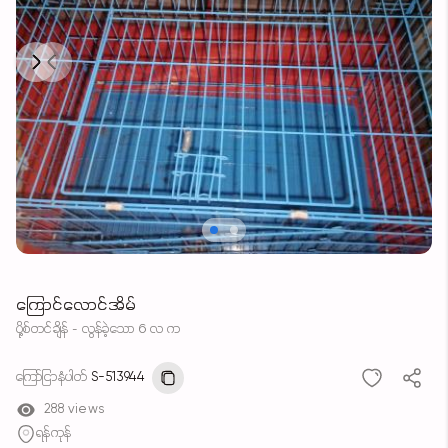
Next
Previous
ကြောင်လောင်အိမ်
ပို့စ်တင်ချိန် - လွန်ခဲ့သော 6 လ က
ကြော်ငြာနံပါတ်
S-513944
288 views
ရန်ကုန်