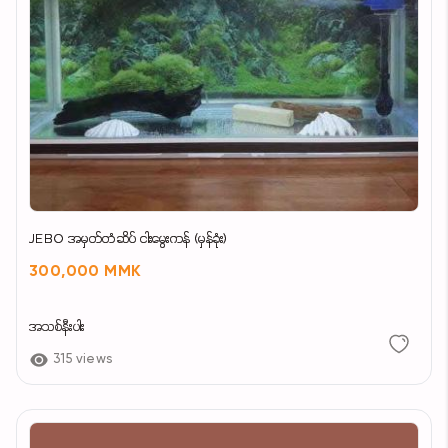
JEBO အမှတ်တံဆိပ် ငါးမွေးကန် (မှန်ခုံး)
300,000 MMK
အသစ်နီးပါး
315 views