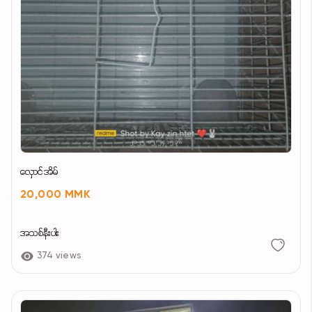
လှောင်အိမ်
20,000 MMK
အသစ်နီးပါး
374 views