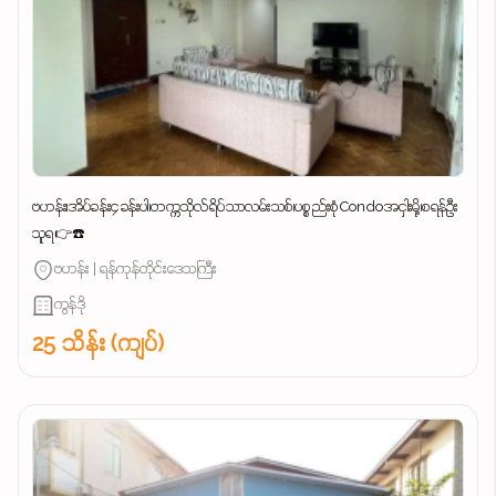
ဗဟန်း၊အိပ်ခန်း၄ခန်းပါ၊တက္ကသိုလ်ရိပ်သာလမ်းသစ်၊ပစ္စည်းစုံCondoအငှါးမို့၊စရန်ဦး
သူရ👉☎️
ဗဟန်း | ရန်ကုန်တိုင်းဒေသကြီး
ကွန်ဒို
25 သိန်း (ကျပ်)