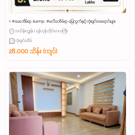
✨#မေခအိမ်ရာ &amp; #မလိခအိမ်ရာ မြေကွက်နှင့်လုံးချင်းအရောင်းများ
သင်္ဃန်းကျွန်း | ရန်ကုန်တိုင်းဒေသကြီး
လုံးချင်းအိမ်
28,000 သိန်း (ကျပ်)