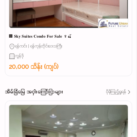
🏢 𝐒𝐤𝐲 𝐒𝐮𝐢𝐭𝐞𝐬 𝐂𝐨𝐧𝐝𝐨 𝐅𝐨𝐫 𝐒𝐚𝐥𝐞 🍷🍒
ရန်ကင်း | ရန်ကုန်တိုင်းဒေသကြီး
ကွန်ဒို
20,000 သိန်း (ကျပ်)
အိမ်ခြံမြေ အငှါးကြော်ငြာများ
ပိုမိုကြည့်ရှုရန်