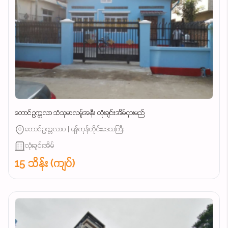
တောင်ဥက္ကလာ သံသုမာလမ်ူအနီး လုံးချင်းအိမ်ငှားမည်
တောင်ဥက္ကလာပ | ရန်ကုန်တိုင်းဒေသကြီး
လုံးချင်းအိမ်
15 သိန်း (ကျပ်)