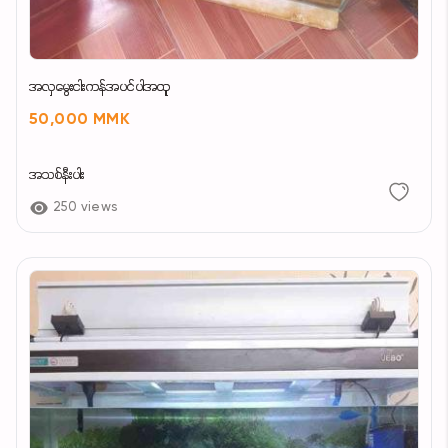
အလှမွေးငါး‌ကန်အပင်ပါအထူ
50,000 MMK
အသစ်နီးပါး
250 views