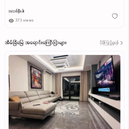
အသစ်နီးပါး
373 views
အိမ်ခြံမြေ အရောင်းကြော်ငြာများ
ပိုမိုကြည့်ရှုရန်