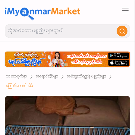
ပင်မစာမျက်နှာ
အရောင်းပို့စ်များ
အိမ်မွေးတိရစ္ဆာန် ပစ္စည်းများ
ကြောင်လောင်အိမ်