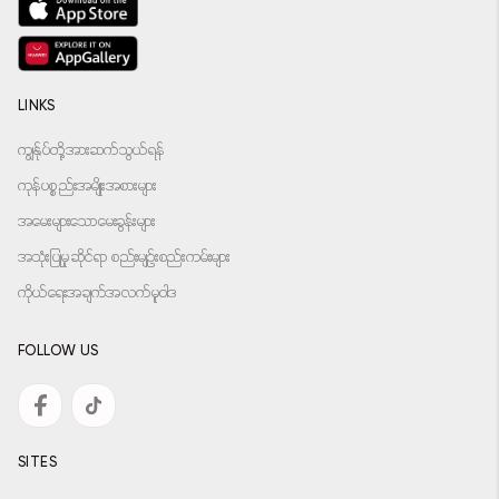
LINKS
ကျွန်ုပ်တို့အားဆက်သွယ်ရန်
ကုန်ပစ္စည်းအမျိုးအစားများ
အမေးများသောမေးခွန်းများ
အသုံးပြုမှုဆိုင်ရာ စည်းမျဉ်းစည်းကမ်းများ
ကိုယ်ရေးအချက်အလက်မူဝါဒ
FOLLOW US
SITES