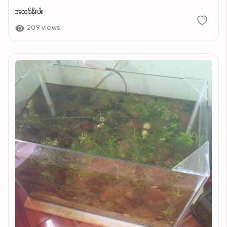
အသစ်နီးပါး
209 views