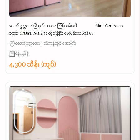
တောင်ဥက္ကလာပမြို့နယ် ဘယသင်္ကြန်လမ်းပေါ် Mini Condo အ
ရောင်း (𝐏𝐎𝐒𝐓 𝐍𝐎.291 လို့ပြောပြီး မေးမြန်းပေးပါရန်)...
တောင်ဥက္ကလာပ | ရန်ကုန်တိုင်းဒေသကြီး
မီနီကွန်ဒို
4,300 သိန်း (ကျပ်)