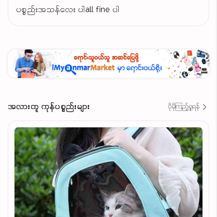
ပစ္စည်းအသန်လေး ပါall fine ပါ
အလားတူ ကုန်ပစ္စည်းများ
ပိုမိုကြည့်ရှုရန်