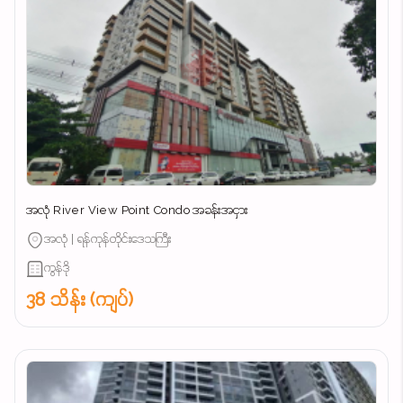
အလုံ River View Point Condo အခန်းအငှား
အလုံ | ရန်ကုန်တိုင်းဒေသကြီး
ကွန်ဒို
38 သိန်း (ကျပ်)