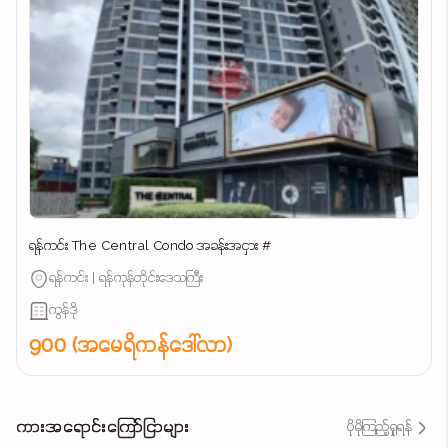
ရန်ကင်း The Central Condo အခန်းအငှား #
ရန်ကင်း | ရန်ကုန်တိုင်းဒေသကြီး
ကွန်ဒို
900 (အမေရိကန်ဒေါ်လာ)
ကားအရောင်းကြော်ငြာများ
ပိုမိုကြည့်ရှုရန်