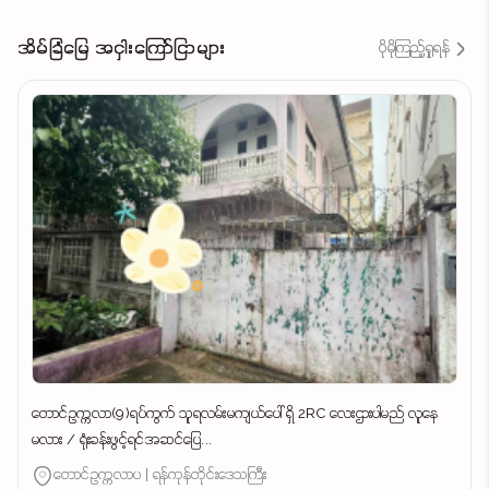
အိမ်ခြံမြေ အငှါးကြော်ငြာများ
ပိုမိုကြည့်ရှုရန်
တောင်ဥက္ကလာ(9)ရပ်ကွက် သူရလမ်းမကျယ်ပေါ် ရှိ 2RC လေးဌားပါမည် လူနေ
မလား / ရုံးခန်းဖွင့်ရင်အဆင်ပြေ...
တောင်ဥက္ကလာပ | ရန်ကုန်တိုင်းဒေသကြီး