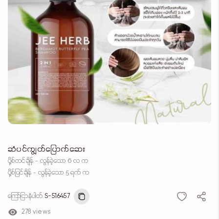
ဆံပင်ကျွတ်ပြောက်ဆေး
ပို့စ်တင်ချိန် - လွန်ခဲ့သော 6 လ က
ပို့စ်ပြင်ချိန် - လွန်ခဲ့သော 5 ရက် က
ကြော်ငြာနံပါတ်
S-516457
278 views