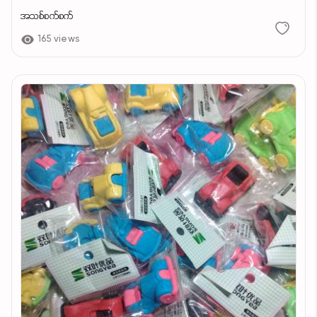
အသစ်စက်စက်
165 views