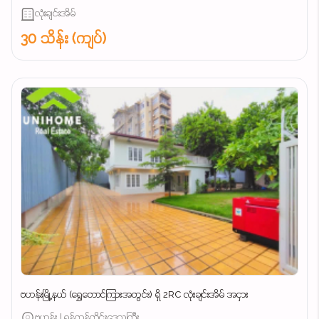
လုံးချင်းအိမ်
30 သိန်း (ကျပ်)
ဗဟန်းမြို့နယ် (ရွှေတောင်ကြားအတွင်း) ရှိ 2RC လုံးချင်းအိမ် အငှား
ဗဟန်း | ရန်ကုန်တိုင်းဒေသကြီး