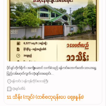
ပိုင်ရှင်တိုက်ရိုက် ၊ အကျိုးဆောင် လက်ခံသည် ရန်ကင်းဘောက်ထော်၊ သာယာရွှေ
ပြည်လမ်းမဂုတ်ကွက်၊ လုံးချင်းအရောင်း...
ရန်ကင်း | ရန်ကုန်တိုင်းဒေသကြီး
လုံးချင်းအိမ်
11 သိန်း (ကျပ်) (တစ်စတုရန်းပေ ဈေးနှုန်း)