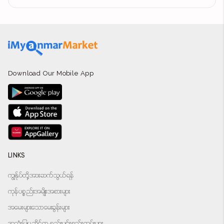
Download Our Mobile App
LINKS
ကျွန်ုပ်တို့အားဆက်သွယ်ရန်
ကုန်ပစ္စည်းအမျိုးအစားများ
အမေးများသောမေးခွန်းများ
အသုံးပြုမှုဆိုင်ရာ စည်းမျဉ်းစည်းကမ်းများ