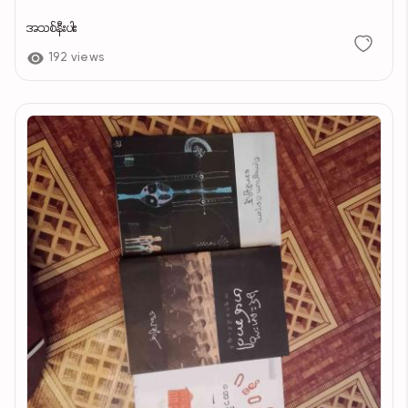
အသစ်နီးပါး
192 views