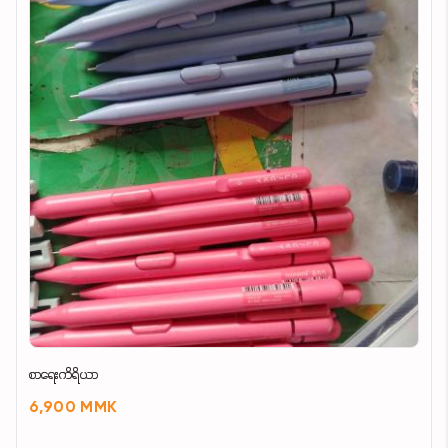
သားတစ်မျှင်ချင်းစီကျန်းမာသန်စွမ်းစေပြီးဆံပင်ကျွတ်တာ
ကိုသက်သာစေပါတယ် ဆံပင်ပါးပြီးဆံသားအားနည်းသူ
တွေအတွက်အသင့်တော်ဆုံးဖြစ်ပြီး baby hair လေးတွေပါ
ထွက်လာစေပါတယ်နော် ခေါင်းလျှော်ပြီးတိုင်း မစိုမခြောက်
လေးမှာTonic လေးကိုသုံးပေးလို့ရပါတယ်ရှင့်
✅Price - 45000 (Shampoo)
Price - 40000 ( Tonic )
Address
🏠 09983522957
စာရေးကိရိယာ
6,900 MMK