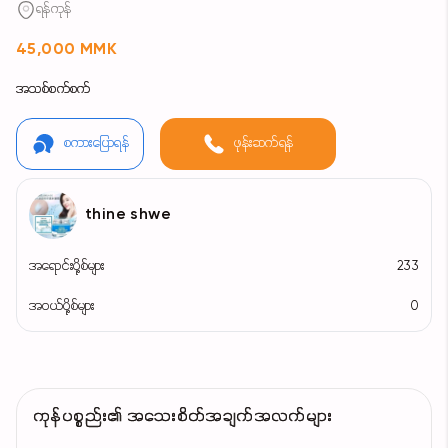
ရန်ကုန်
45,000 MMK
အသစ်စက်စက်
စကားပြောရန်
ဖုန်းဆက်ရန်
thine shwe
အရောင်းပို့စ်များ
233
အဝယ်ပို့စ်များ
0
ကုန်ပစ္စည်း၏ အသေးစိတ်အချက်အလက်များ