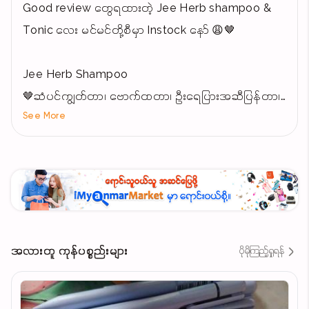
Good review တွေရထားတဲ့ Jee Herb shampoo &
Tonic လေး မင်မင်တို့စီမှာ Instock နော် 😩🤎
Jee Herb Shampoo
🤎ဆံပင်ကျွတ်တာ၊ ဗောက်ထတာ၊ ဦးရေပြားအဆီပြန်တာ၊
See More
ခြောက်သွေ့ယားယံခြင်းတွေကို ထိထိရောက်ရောက်
သက်သာစေတဲ့ Shampoo လေးနော်ဆံပင်အရမ်းကျွတ်
ပြီးပါးတဲ့သူတွေအတွက် Baby hair လေးတွေပြန်ထွက်စေ
လို့ ဆံပင်အုံထူထူလေးဖြစ်ချင်တယ်ဆိုရင်သုံးကြည့်နော်
ပျက်စီးနေတဲ့ဆံသားတွေကိုrepair ပြန်လုပ်ပေးပြီး
အမြှုပ်ထွက်အားလည်းအရမ်းကောင်းတဲ့shampooပါရှင့်
အလားတူ ကုန်ပစ္စည်းများ
ပိုမိုကြည့်ရှုရန်
Tonic
🤎Natural Herbal Extract ရဲ့အာနိသင်ကြောင့်ဆံ