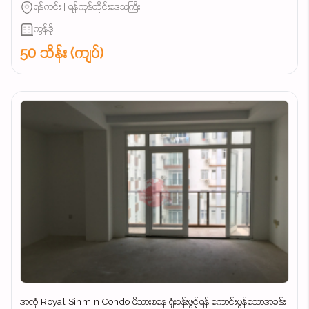
ရန်ကင်း | ရန်ကုန်တိုင်းဒေသကြီး
ကွန်ဒို
50 သိန်း (ကျပ်)
အလုံ Royal Sinmin Condo မိသားစုနေ ရုံးခန်းဖွင့်ရန် ကောင်းမွန်သောအခန်း