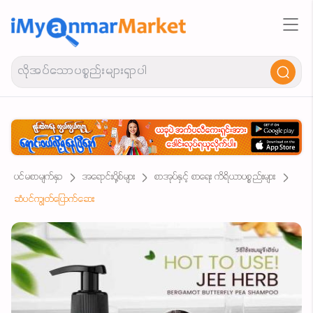
ပင်မစာမျက်နှာ
အရောင်းပို့စ်များ
စာအုပ်နှင့် စာရေး ကိရိယာပစ္စည်းများ
ဆံပင်ကျွတ်ပြောက်ဆေး