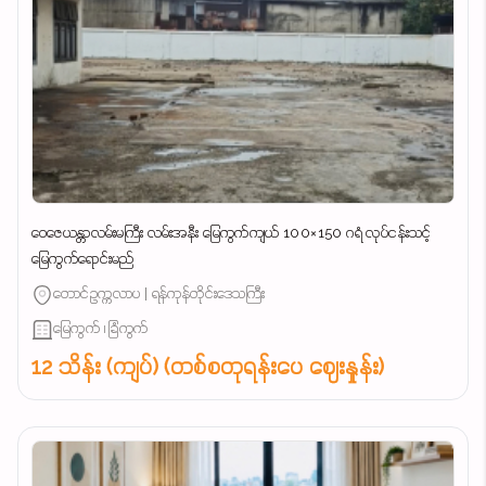
ဝေဇေယန္တာလမ်းမကြီး လမ်းအနီး မြေကွက်ကျယ် 100×150 ဂရံ လုပ်ငန်းသင့်
မြေကွက်ရောင်းမည်
တောင်ဥက္ကလာပ | ရန်ကုန်တိုင်းဒေသကြီး
မြေကွက် ၊ ခြံကွက်
12 သိန်း (ကျပ်) (တစ်စတုရန်းပေ ဈေးနှုန်း)