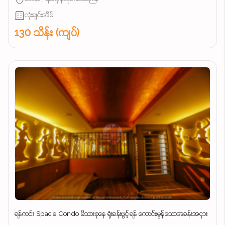
လုံးချင်းအိမ်
130 သိန်း (ကျပ်)
ရန်ကင်း Space Condo မိသားစုနေ ရုံးခန်းဖွင့်ရန် ကောင်းမွန်သောအခန်းအငှား