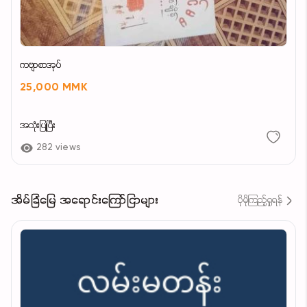
ကဗျာစာအုပ်
25,000 MMK
အသုံးပြုပြီး
282 views
အိမ်ခြံမြေ အရောင်းကြော်ငြာများ
ပိုမိုကြည့်ရှုရန်