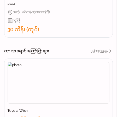
အငှား
အလုံ | ရန်ကုန်တိုင်းဒေသကြီး
ကွန်ဒို
30 သိန်း (ကျပ်)
ကားအရောင်းကြော်ငြာများ
ပိုမိုကြည့်ရှုရန်
Toyota Wish