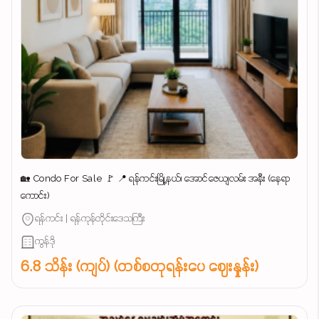
🏡 Condo For Sale 🚩 📍 ရန်ကင်းမြို့နယ်၊ အောင်ဇေယျလမ်း အနီး (နေရာ
ကောင်း)
ရန်ကင်း | ရန်ကုန်တိုင်းဒေသကြီး
ကွန်ဒို
6.8 သိန်း (ကျပ်) (တစ်စတုရန်းပေ ဈေးနှုန်း)