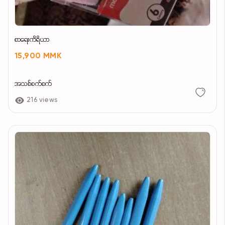
စာရေးကိရိယာ
15,900 MMK
အသစ်စက်စက်
216 views