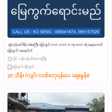
‌ ရန်ကုန်အင်စိန်လမ်းမကြီး မြေကျယ် 200 ×200 (1.09 ဧက) ဂရံ နေရာကောင်
မြေကွက် အရောင်း,‼️
လှိုင် | ရန်ကုန်တိုင်းဒေသကြီး
မြေကွက် ၊ ခြံကွက်
30 သိန်း (ကျပ်) (တစ်စတုရန်းပေ ဈေးနှုန်း)