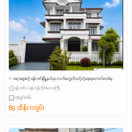
✨ အငှားရှားတဲ့ ရန်ကင်းမြို့နယ်မှာ လက်မလွှတ်သင့်တဲ့နေရာကောင်းတစ်ခု
ရန်ကင်း | ရန်ကုန်တိုင်းဒေသကြီး
လုံးချင်းအိမ်
85 သိန်း (ကျပ်)