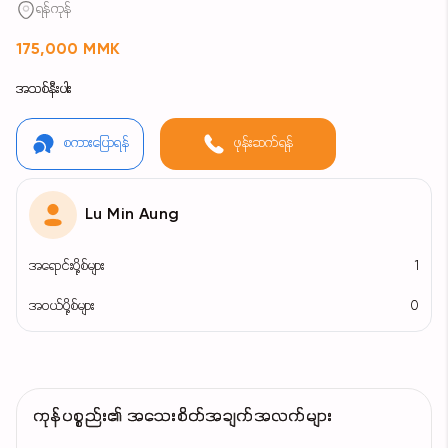
ရန်ကုန်
175,000 MMK
အသစ်နီးပါး
စကားပြောရန်
ဖုန်းဆက်ရန်
Lu Min Aung
အရောင်းပို့စ်များ
1
အဝယ်ပို့စ်များ
0
ကုန်ပစ္စည်း၏ အသေးစိတ်အချက်အလက်များ