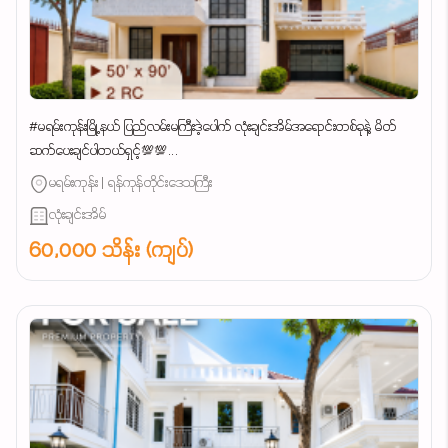
#မရမ်းကုန်းမြို့နယ် ပြည်လမ်းမကြီးဒဲ့ပေါက် လုံးချင်းအိမ်အရောင်းတစ်ခုနဲ့ မိတ်
ဆက်ပေးချင်ပါတယ်ရှင့်💯💯...
မရမ်းကုန်း | ရန်ကုန်တိုင်းဒေသကြီး
လုံးချင်းအိမ်
60,000 သိန်း (ကျပ်)