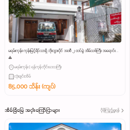
မရမ်းကုန်း ကုန်းမြင့်ရိပ်သာရှိ ဘိုးဘွားပိုင် အာစီ ၂ ထပ်ခွဲ အိမ်သစ်ကြီး အရောင်း...
⛪
မရမ်းကုန်း | ရန်ကုန်တိုင်းဒေသကြီး
လုံးချင်းအိမ်
85,000 သိန်း (ကျပ်)
အိမ်ခြံမြေ အငှါးကြော်ငြာများ
ပိုမိုကြည့်ရှုရန်