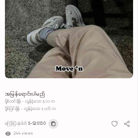
အမြန်ရောင်းပါမည်
ပို့စ်တင်ချိန် - လွန်ခဲ့သော 5 လ က
ပို့စ်ပြင်ချိန် - လွန်ခဲ့သော 1 ပတ် က
ကြော်ငြာနံပါတ်
S-520130
244 views