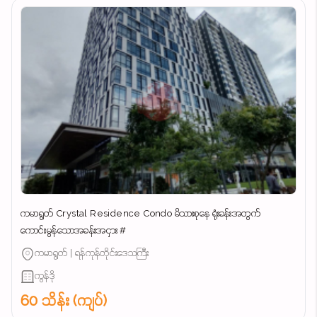
ကမာရွတ် Crystal Residence Condo မိသားစုနေ ရုံးခန်းအတွက်
ကောင်းမွန်သောအခန်းအငှား #
ကမာရွတ် | ရန်ကုန်တိုင်းဒေသကြီး
ကွန်ဒို
60 သိန်း (ကျပ်)