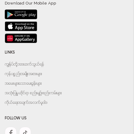
Download Our Mobile App
LINKS
ကျွန်ုပ်တို့အားဆက်သွယ်ရန်
ကုန်ပစ္စည်းအမျိုးအစားများ
အမေးများသောမေးခွန်းများ
အသုံးပြုမှုဆိုင်ရာ စည်းမျဉ်းစည်းကမ်းများ
ကိုယ်ရေးအချက်အလက်မူဝါဒ
FOLLOW US