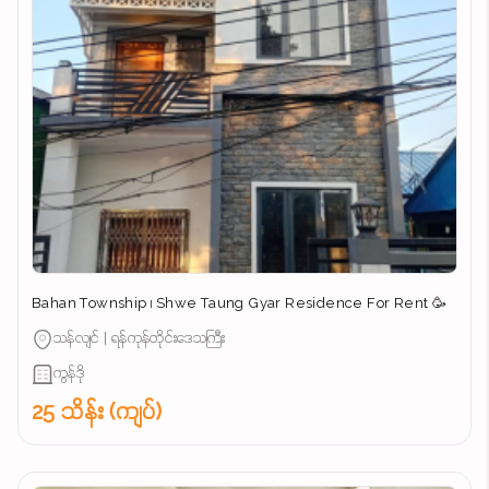
Bahan Township ၊ Shwe Taung Gyar Residence For Rent 🥳
သန်လျင် | ရန်ကုန်တိုင်းဒေသကြီး
ကွန်ဒို
25 သိန်း (ကျပ်)