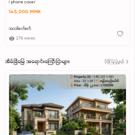
I phone cover
145,000 MMK
အသစ်စက်စက်
276 views
အိမ်ခြံမြေ အရောင်းကြော်ငြာများ
ပိုမိုကြည့်ရှုရန်