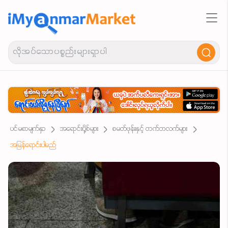
ပင်မစာမျက်နှာ
အရောင်းပို့စ်များ
စမတ်ဖုန်းနှင့် တက်ဘလက်များ
အမြန်ရောင်းပါမည်