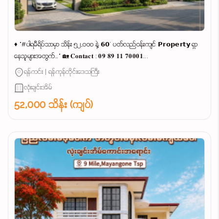
♦ "#ပါရမီရိပ်သာမှာ သိန်း ၅၂,၀၀၀ နဲ့ 𝟲𝟬' ပတ်လည်ဝန်းကျင် 𝗣𝗿𝗼𝗽𝗲𝗿𝘁𝘆 ရှာ
နေသူများအတွက်…" 🏡 𝐂𝐨𝐧𝐭𝐚𝐜𝐭 : 𝟎𝟗 𝟖𝟗 𝟏𝟏 𝟕𝟎𝟎𝟎𝟏...
ရန်ကင်း | ရန်ကုန်တိုင်းဒေသကြီး
လုံးချင်းအိမ်
52,000 သိန်း (ကျပ်)