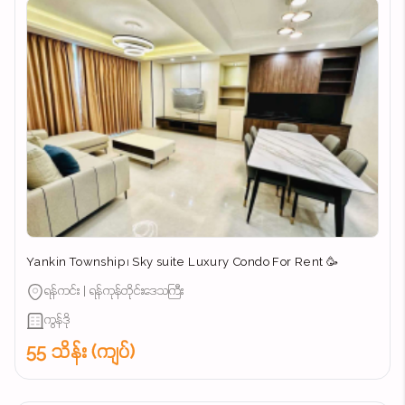
Yankin Township ၊ Sky suite Luxury Condo For Rent 🥳
ရန်ကင်း | ရန်ကုန်တိုင်းဒေသကြီး
ကွန်ဒို
55 သိန်း (ကျပ်)