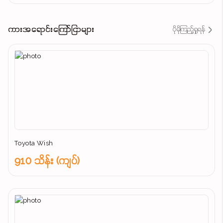
ကားအရောင်းကြော်ငြာများ
ပိုမိုကြည့်ရှုရန်
Toyota Wish
910 သိန်း (ကျပ်)