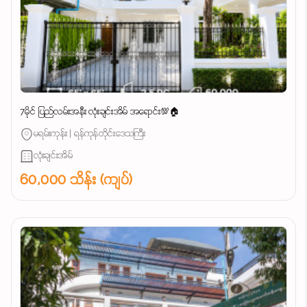
7မိုင် ပြည်လမ်းအနီး လုံးချင်းအိမ် အရောင်း💯🏠
မရမ်းကုန်း | ရန်ကုန်တိုင်းဒေသကြီး
လုံးချင်းအိမ်
60,000 သိန်း (ကျပ်)