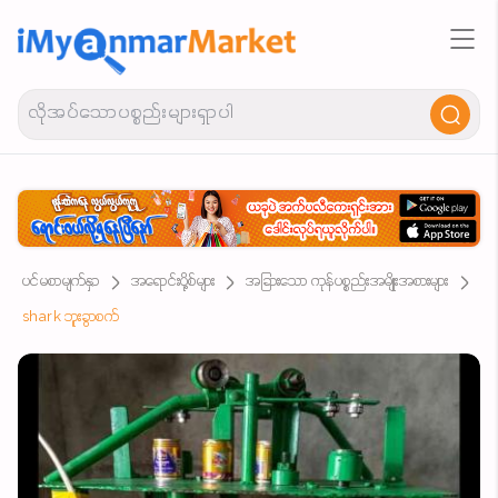
ပင်မစာမျက်နှာ
အရောင်းပို့စ်များ
အခြားသော ကုန်ပစ္စည်းအမျိုးအစားများ
shark ဘူးခွာစက်