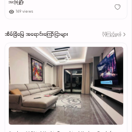
အသုံးပြုပြီး
169 views
အိမ်ခြံမြေ အရောင်းကြော်ငြာများ
ပိုမိုကြည့်ရှုရန်