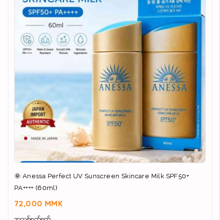
🌞 Anessa Perfect UV Sunscreen Skincare Milk SPF50+
PA++++ (60ml)
72,000 MMK
အသစ်စက်စက်