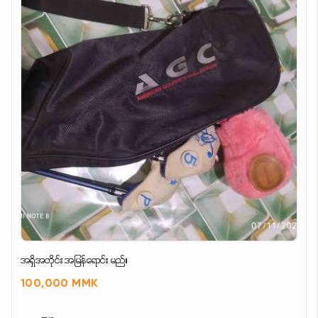
အရှိအတိုင်း အမြန်ရောင်း မည်။
100,000 MMK