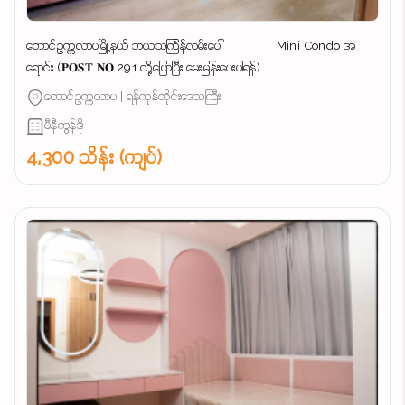
တောင်ဥက္ကလာပမြို့နယ် ဘယသင်္ကြန်လမ်းပေါ် Mini Condo အ
ရောင်း (𝐏𝐎𝐒𝐓 𝐍𝐎.291 လို့ပြောပြီး မေးမြန်းပေးပါရန်)...
တောင်ဥက္ကလာပ | ရန်ကုန်တိုင်းဒေသကြီး
မီနီကွန်ဒို
4,300 သိန်း (ကျပ်)