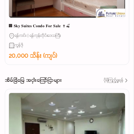
🏢 𝐒𝐤𝐲 𝐒𝐮𝐢𝐭𝐞𝐬 𝐂𝐨𝐧𝐝𝐨 𝐅𝐨𝐫 𝐒𝐚𝐥𝐞 🍷🍒
ရန်ကင်း | ရန်ကုန်တိုင်းဒေသကြီး
ကွန်ဒို
20,000 သိန်း (ကျပ်)
အိမ်ခြံမြေ အငှါးကြော်ငြာများ
ပိုမိုကြည့်ရှုရန်