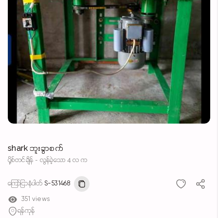
shark ဘူးခွာစက်
ပို့စ်တင်ချိန် - လွန်ခဲ့သော 4 လ က
ကြော်ငြာနံပါတ်
S-531468
351 views
ရန်ကုန်