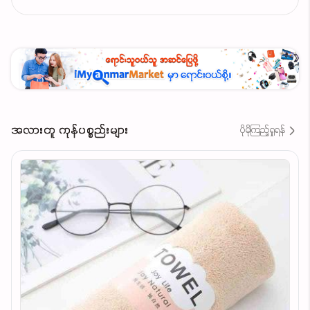
အလားတူ ကုန်ပစ္စည်းများ
ပိုမိုကြည့်ရှုရန်