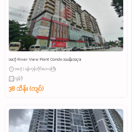
အလုံ River View Point Condo အခန်းအငှား
အလုံ | ရန်ကုန်တိုင်းဒေသကြီး
ကွန်ဒို
38 သိန်း (ကျပ်)