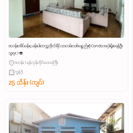
ဗဟန်း၊အိပ်ခန်း၄ခန်းပါ၊တက္ကသိုလ်ရိပ်သာလမ်းသစ်၊ပစ္စည်းစုံCondoအငှါးမို့၊စရန်ဦး
သူရ👉☎️
ဗဟန်း | ရန်ကုန်တိုင်းဒေသကြီး
ကွန်ဒို
25 သိန်း (ကျပ်)