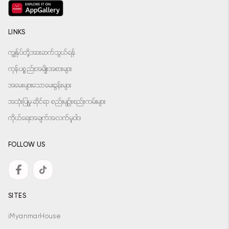
LINKS
ကျွန်ုပ်တို့အားဆက်သွယ်ရန်
ကုန်ပစ္စည်းအမျိုးအစားများ
အမေးများသောမေးခွန်းများ
အသုံးပြုမှုဆိုင်ရာ စည်းမျဉ်းစည်းကမ်းများ
ကိုယ်ရေးအချက်အလက်မူဝါဒ
FOLLOW US
SITES
iMyanmarHouse