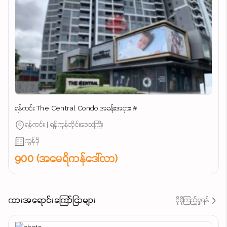
ရန်ကင်း The Central Condo အခန်းအငှား #
ရန်ကင်း | ရန်ကုန်တိုင်းဒေသကြီး
ကွန်ဒို
900 (အမေရိကန်ဒေါ်လာ)
ကားအရောင်းကြော်ငြာများ
ပိုမိုကြည့်ရှုရန်