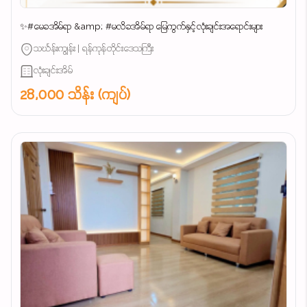
✨#မေခအိမ်ရာ &amp; #မလိခအိမ်ရာ မြေကွက်နှင့်လုံးချင်းအရောင်းများ
သင်္ဃန်းကျွန်း | ရန်ကုန်တိုင်းဒေသကြီး
လုံးချင်းအိမ်
28,000 သိန်း (ကျပ်)