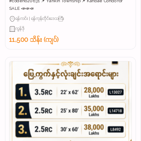
#codeno20631 📌 Yankin Township 📌 Kanbae Condo for
SALE 📣📣📣
ရန်ကင်း | ရန်ကုန်တိုင်းဒေသကြီး
ကွန်ဒို
11,500 သိန်း (ကျပ်)