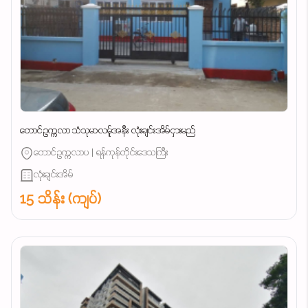
တောင်ဥက္ကလာ သံသုမာလမ်ူအနီး လုံးချင်းအိမ်ငှားမည်
တောင်ဥက္ကလာပ | ရန်ကုန်တိုင်းဒေသကြီး
လုံးချင်းအိမ်
15 သိန်း (ကျပ်)