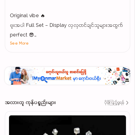
Original vibe 🔥
ဗူးအပါ Full Set – Display လှလှတင်ချင်သူများအတွက်
perfect 😎
See More
✨ Detail အပြည့်
✨ Pose အမိုက်စား (Chidori effect ပါ 🔥)
✨ Collection တင်လို့တန်တယ်
💰 Price – 75,000 MMK
အလားတူ ကုန်ပစ္စည်းများ
ပိုမိုကြည့်ရှုရန်
📦 Ready stock – အရမ်းနည်းတယ်နော်
📩 စိတ်ဝင်စားရင် ချက်ချင်းလာမေးပါ!
လက်လွတ်မခံနဲ့ ⚡