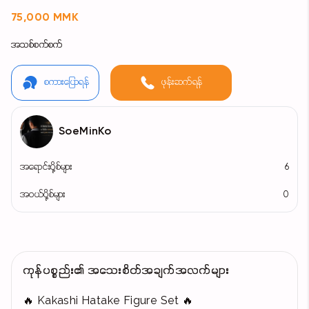
75,000 MMK
အသစ်စက်စက်
စကားပြောရန်
ဖုန်းဆက်ရန်
SoeMinKo
အရောင်းပို့စ်များ
6
အဝယ်ပို့စ်များ
0
ကုန်ပစ္စည်း၏ အသေးစိတ်အချက်အလက်များ
🔥 Kakashi Hatake Figure Set 🔥