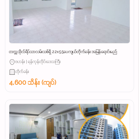
တက္ကသိုလ်ရိပ်သာလမ်းသစ်ရှိ 22x55ပေကျယ်တိုက်ခန်း အမြန်ရောင်းမည်
ဗဟန်း | ရန်ကုန်တိုင်းဒေသကြီး
တိုက်ခန်း
4,600 သိန်း (ကျပ်)