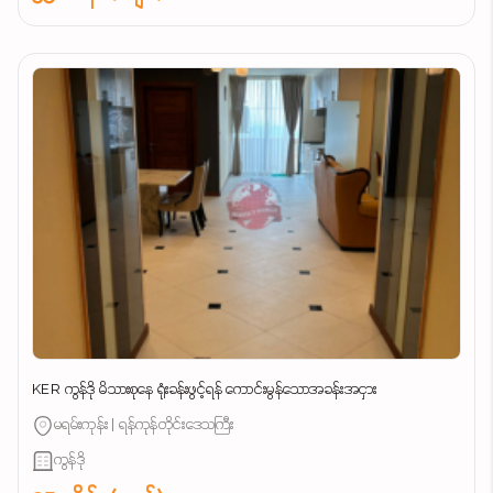
KER ကွန်ဒို မိသားစုနေ ရုံးခန်းဖွင့်ရန် ကောင်းမွန်သောအခန်းအငှား
မရမ်းကုန်း | ရန်ကုန်တိုင်းဒေသကြီး
ကွန်ဒို