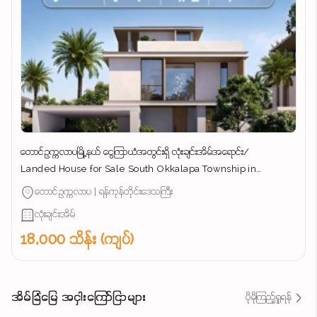
တောင်ဥက္ကလာပမြို့နယ် ​ငွေကြာယံအတွင်းရှိ လုံးချင်းအိမ်အ​ရောင်း/
Landed House for Sale South Okkalapa Township in
Yangon/
တောင်ဥက္ကလာပ | ရန်ကုန်တိုင်းဒေသကြီး
လုံးချင်းအိမ်
18,000 သိန်း (ကျပ်)
အိမ်ခြံမြေ အငှါးကြော်ငြာများ
ပိုမိုကြည့်ရှုရန်