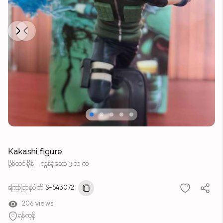
Next
Previous
Kakashi figure
ပို့စ်တင်ချိန် - လွန်ခဲ့သော 3 လ က
ကြော်ငြာနံပါတ်
S-543072
206 views
ရန်ကုန်