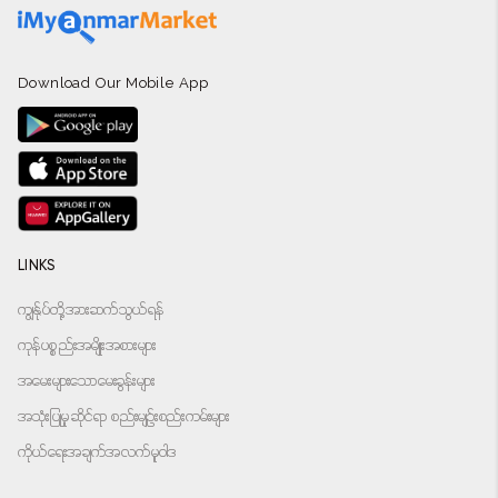
Download Our Mobile App
LINKS
ကျွန်ုပ်တို့အားဆက်သွယ်ရန်
ကုန်ပစ္စည်းအမျိုးအစားများ
အမေးများသောမေးခွန်းများ
အသုံးပြုမှုဆိုင်ရာ စည်းမျဉ်းစည်းကမ်းများ
ကိုယ်ရေးအချက်အလက်မူဝါဒ