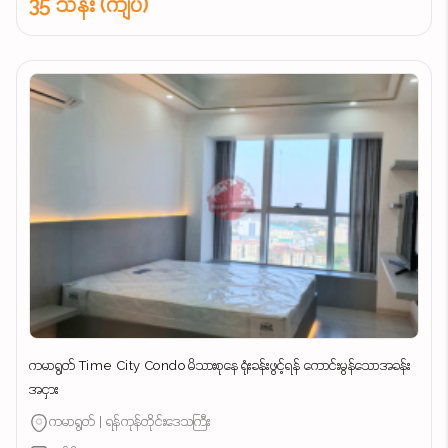
35 သိန်း (ကျပ်)
ကမာရွတ် Time City Condo မိသားစုနေ ရုံးခန်းဖွင့်ရန် ကောင်းမွန်သောအခန်း
အငှား
ကမာရွတ် | ရန်ကုန်တိုင်းဒေသကြီး