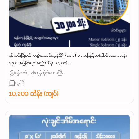
ရန်ကင်းမြို့နယ်၊ ရွှေမိုးကောင်းကွန်ဒိုရှိ Facilities အပြည့်အစုံပါဝင်သော အခန်း
ကျယ် အမြန်ရောင်းမည် (သိန်း ၁၀၂၀၀)...
ရန်ကင်း | ရန်ကုန်တိုင်းဒေသကြီး
ကွန်ဒို
10,200 သိန်း (ကျပ်)