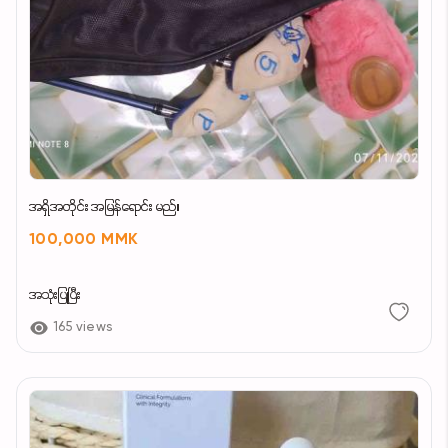
အရှိအတိုင်း အမြန်ရောင်း မည်။
100,000 MMK
အသုံးပြုပြီး
165 views