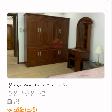
လှိုင် Royal Maung Bamar Condo အခန်းအငှား
လှိုင် | ရန်ကုန်တိုင်းဒေသကြီး
ကွန်ဒို
35 သိန်း (ကျပ်)