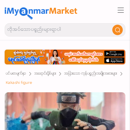
ပင်မစာမျက်နှာ
အရောင်းပို့စ်များ
အခြားသော ကုန်ပစ္စည်းအမျိုးအစားများ
Kakashi figure