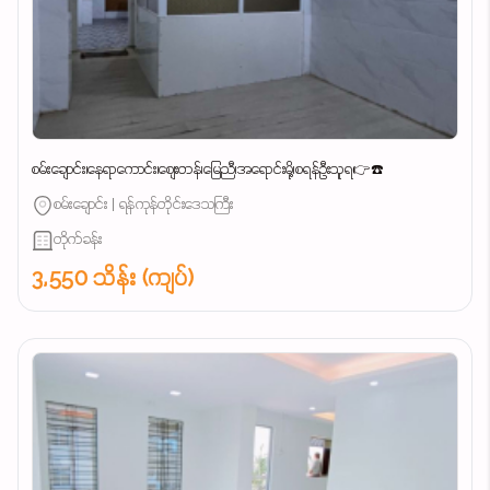
စမ်းချောင်း၊နေရာကောင်း၊စျေးတန်၊မြေညီ၊အရောင်းမို့၊စရန်ဦးသူရ👉☎️
စမ်းချောင်း | ရန်ကုန်တိုင်းဒေသကြီး
တိုက်ခန်း
3,550 သိန်း (ကျပ်)