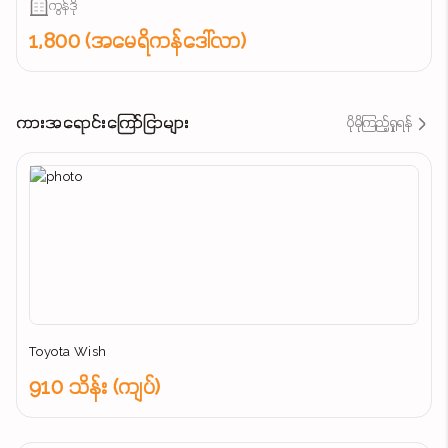
ကွန်ဒို
1,800 (အမေရိကန်ဒေါ်လာ)
ကားအရောင်းကြော်ငြာများ
ပိုမိုကြည့်ရှုရန်
Toyota Wish
910 သိန်း (ကျပ်)