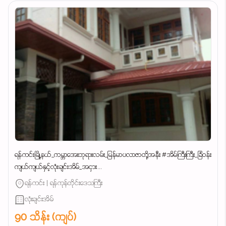
ရန်ကင်းမြို့နယ်_ကမ္ဘာအေးဘုရားလမ်း_မြန်မာပလာဇာတို့အနီး #အိမ်ကြီးကြီး_ခြံဝန်း
ကျယ်ကျယ်နှင့်လုံးချင်းအိမ်_အငှား...
ရန်ကင်း | ရန်ကုန်တိုင်းဒေသကြီး
လုံးချင်းအိမ်
90 သိန်း (ကျပ်)